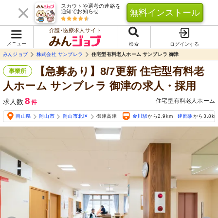
スカウトや選考の連絡を
無料インストール
通知でお知らせ
介護･医療求人サイト
メニュー
検索
ログインする
みんジョブ
株式会社 サンブレラ
住宅型有料老人ホーム サンブレラ 御津
【急募あり】8/7更新 住宅型有料老
事業所
人ホーム サンブレラ 御津の求人・採用
8
住宅型有料老人ホーム
求人数
件
岡山県
岡山市
岡山市北区
御津高津
金川駅
から2.9km
建部駅
から3.8k