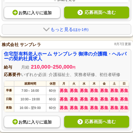
応募画面へ進む
お気に入り
に
追加
もっと見る
(ほか1件)
株式会社 サンブレラ
8月7日更新
住宅型有料老人ホーム サンブレラ 御津の介護職・ヘルパ
ーの契約社員求人
210,000
250,000
給与
月給
~
円
応募要件
いずれか必須: 介護福祉士、実務者研修、初任者研修
就業時間
休憩
月
火
水
木
金
土
日
募集
募集
募集
募集
募集
募集
募集
早番
7:00
16:00
60分
～
募集
募集
募集
募集
募集
募集
募集
日勤
10:00
19:00
60分
～
募集
募集
募集
募集
募集
募集
募集
夜勤
16:00
翌9:00
60分
～
応募画面へ進む
お気に入り
に
追加