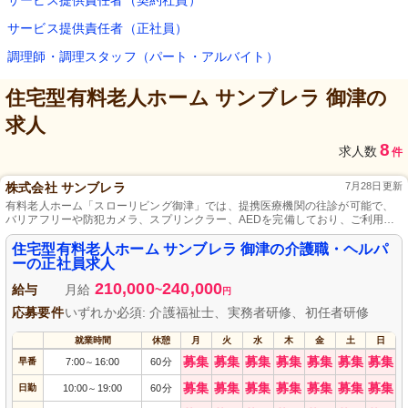
サービス提供責任者（契約社員）
サービス提供責任者（正社員）
調理師・調理スタッフ（パート・アルバイト）
住宅型有料老人ホーム サンブレラ 御津
の
求人
8
求人数
件
株式会社 サンブレラ
7月28日更新
有料老人ホーム「スローリビング御津」では、提携医療機関の往診が可能で、
バリアフリーや防犯カメラ、スプリンクラー、AEDを完備しており、ご利用者
様とそのご家族が笑顔で幸せに過ごせるよう全力でサポートします。
住宅型有料老人ホーム サンブレラ 御津の介護職・ヘルパ
ーの正社員求人
210,000
240,000
給与
月給
~
円
応募要件
いずれか必須: 介護福祉士、実務者研修、初任者研修
就業時間
休憩
月
火
水
木
金
土
日
募集
募集
募集
募集
募集
募集
募集
早番
7:00
16:00
60分
～
募集
募集
募集
募集
募集
募集
募集
日勤
10:00
19:00
60分
～