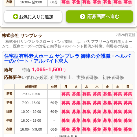
募集
募集
募集
募集
募集
募集
募集
夜勤
16:00
翌9:00
60分
～
応募画面へ進む
お気に入り
に
追加
株式会社 サンブレラ
7月28日更新
「株式会社サンブレラスローリビング御津」は、バリアフリーな有料老人ホー
ムで、医療ニーズへの対応と四季折々のイベント提供が特徴、利用者の快適な
生活と地域社会への貢献を追求しています。
住宅型有料老人ホーム サンブレラ 御津の介護職・ヘルパ
ーのパート・アルバイト求人
1,065
1,500
給与
時給
~
円
応募要件
いずれか必須: 介護福祉士、実務者研修、初任者研修
就業時間
休憩
月
火
水
木
金
土
日
募集
募集
募集
募集
募集
募集
募集
早番
7:00
10:00
-
～
募集
募集
募集
募集
募集
募集
募集
早番
7:00
16:00
60分
～
募集
募集
募集
募集
募集
募集
募集
日勤
10:00
19:00
60分
～
募集
募集
募集
募集
募集
募集
募集
午後
16:00
19:00
-
～
募集
募集
募集
募集
募集
募集
募集
夜勤
16:00
翌9:00
60分
～
詳細を見る