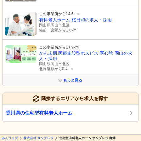
この事業所から
14.5
km
有料老人ホーム 桜日和の求人・採用
岡山県岡山市北区
備前一宮駅から1.8km
この事業所から
17.9
km
がん末期 医療施設型ホスピス 医心館 岡山の求
人・採用
岡山県岡山市北区
北長瀬駅から0.4km
もっと見る
隣接するエリアから求人を探す
香川県の住宅型有料老人ホーム
みんジョブ
株式会社 サンブレラ
住宅型有料老人ホーム サンブレラ 御津