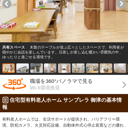
共有スペース
木製のテーブルが並ぶ広々としたスペースで、利用者が
穏やかに会話を楽しんでいます。日差しが差し込む暖かい雰囲気の中、
ゆったりと過ごせる環境です。
職場を360°パノラマで見る
Wi-fi環境推奨
住宅型有料老人ホーム サンブレラ 御津の基本情
報
有料老人ホームでは、生活サポートが提供され、バリアフリー環
境、防犯カメラ、火災対応設備、自動体外式心停止装置などの優れ