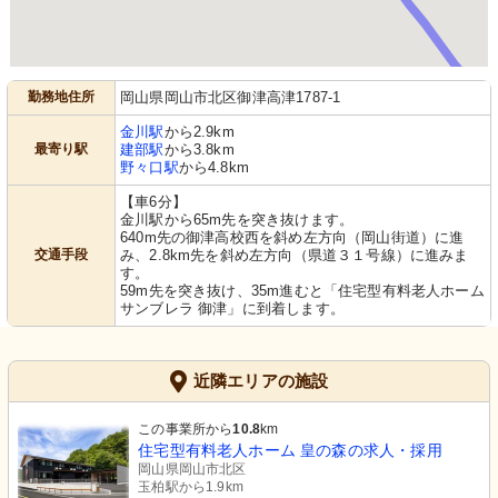
勤務地住所
岡山県岡山市北区御津高津1787-1
金川駅
から2.9km
最寄り駅
建部駅
から3.8km
野々口駅
から4.8km
【車6分】
金川駅から65m先を突き抜けます。
640m先の御津高校西を斜め左方向（岡山街道）に進
交通手段
み、2.8km先を斜め左方向（県道３１号線）に進みま
す。
59m先を突き抜け、35m進むと「住宅型有料老人ホーム
サンブレラ 御津」に到着します。
近隣エリアの施設
この事業所から
10.8
km
住宅型有料老人ホーム 皇の森の求人・採用
岡山県岡山市北区
玉柏駅から1.9km