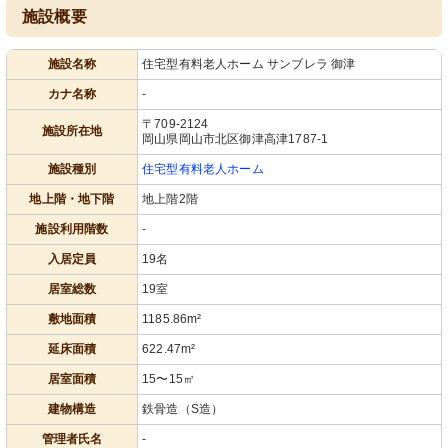
施設概要
施設名称
住宅型有料老人ホーム サンブレラ 御津
カナ名称
-
〒709-2124
施設所在地
岡山県岡山市北区御津高津1787-1
施設種別
住宅型有料老人ホーム
地上階・地下階
地上階2階
施設利用階数
-
入居定員
19名
居室総数
19室
敷地面積
1185.86m²
延床面積
622.47m²
居室面積
15〜15㎡
建物構造
鉄骨造（S造）
管理者氏名
-