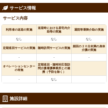
サービス情報
サービス内容
送迎時における居宅内介
利用者の送迎の実施
通院等乗降介助の実施
助等の実施
なし
なし
なし
頻回の２０分未満の身体
定期巡回サービスの実施
随時訪問サービスの実施
介護の実施
-
-
-
定期巡回・随時対応型訪
オペレーションセンター
問介護看護事業所との連
の有無
携（予防を除く）
-
なし
施設詳細