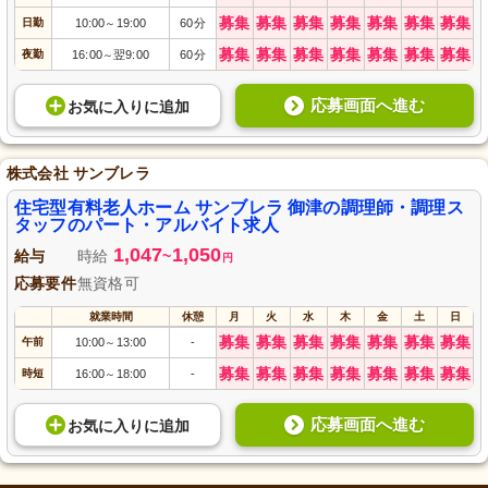
募集
募集
募集
募集
募集
募集
募集
日勤
10:00
19:00
60分
～
募集
募集
募集
募集
募集
募集
募集
夜勤
16:00
翌9:00
60分
～
応募画面へ進む
お気に入り
に
追加
株式会社 サンブレラ
住宅型有料老人ホーム サンブレラ 御津の調理師・調理ス
タッフのパート・アルバイト求人
1,047
1,050
給与
時給
~
円
応募要件
無資格可
就業時間
休憩
月
火
水
木
金
土
日
募集
募集
募集
募集
募集
募集
募集
午前
10:00
13:00
-
～
募集
募集
募集
募集
募集
募集
募集
時短
16:00
18:00
-
～
応募画面へ進む
お気に入り
に
追加