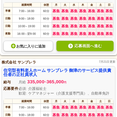
就業時間
休憩
月
火
水
木
金
土
日
募集
募集
募集
募集
募集
募集
募集
早番
7:00
16:00
60分
～
募集
募集
募集
募集
募集
募集
募集
日勤
9:00
18:00
60分
～
募集
募集
募集
募集
募集
募集
募集
日勤
10:00
19:00
60分
～
募集
募集
募集
募集
募集
募集
募集
夜勤
16:00
翌9:00
60分
～
応募画面へ進む
お気に入り
に
追加
株式会社 サンブレラ
7月21日更新
住宅型有料老人ホーム サンブレラ 御津のサービス提供責
任者の正社員求人
335,000
365,000
給与
月給
~
円
応募要件
必須: 介護福祉士
歓迎: ケアマネジャー（介護支援専門員）、自動車免許
就業時間
休憩
月
火
水
木
金
土
日
募集
募集
募集
募集
募集
募集
募集
早番
7:00
16:00
60分
～
募集
募集
募集
募集
募集
募集
募集
日勤
9:00
18:00
60分
～