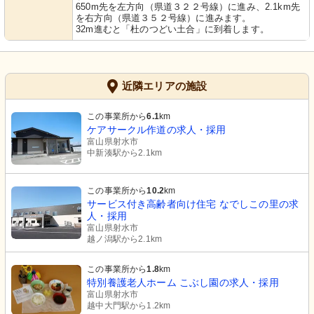
650m先を左方向（県道３２２号線）に進み、2.1km先
を右方向（県道３５２号線）に進みます。
32m進むと「杜のつどい土合」に到着します。
近隣エリアの施設
この事業所から
6.1
km
ケアサークル作道の求人・採用
富山県射水市
中新湊駅から2.1km
この事業所から
10.2
km
サービス付き高齢者向け住宅 なでしこの里の求
人・採用
富山県射水市
越ノ潟駅から2.1km
この事業所から
1.8
km
特別養護老人ホーム こぶし園の求人・採用
富山県射水市
越中大門駅から1.2km