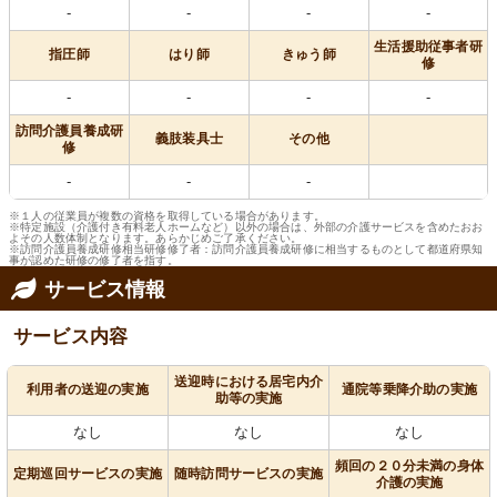
-
-
-
-
生活援助従事者研
指圧師
はり師
きゅう師
修
-
-
-
-
訪問介護員養成研
義肢装具士
その他
修
-
-
-
※１人の従業員が複数の資格を取得している場合があります。
※特定施設（介護付き有料老人ホームなど）以外の場合は、外部の介護サービスを含めたおお
よその人数体制となります。あらかじめご了承ください。
※訪問介護員養成研修相当研修修了者：訪問介護員養成研修に相当するものとして都道府県知
事が認めた研修の修了者を指す。
サービス情報
サービス内容
送迎時における居宅内介
利用者の送迎の実施
通院等乗降介助の実施
助等の実施
なし
なし
なし
頻回の２０分未満の身体
定期巡回サービスの実施
随時訪問サービスの実施
介護の実施