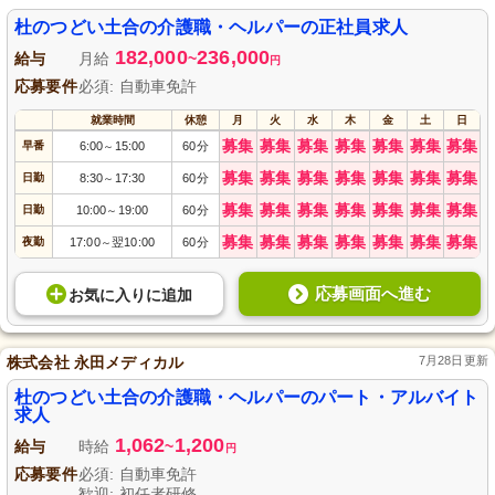
で、各種保険や財形貯蓄、退職金制度を備えた、個性を活かせる職場です。
杜のつどい土合の介護職・ヘルパーの正社員求人
182,000
236,000
給与
月給
~
円
応募要件
必須: 自動車免許
就業時間
休憩
月
火
水
木
金
土
日
募集
募集
募集
募集
募集
募集
募集
早番
6:00
15:00
60分
～
募集
募集
募集
募集
募集
募集
募集
日勤
8:30
17:30
60分
～
募集
募集
募集
募集
募集
募集
募集
日勤
10:00
19:00
60分
～
募集
募集
募集
募集
募集
募集
募集
夜勤
17:00
翌10:00
60分
～
応募画面へ進む
お気に入り
に
追加
株式会社 永田メディカル
7月28日更新
杜のつどい土合の介護職・ヘルパーのパート・アルバイト
求人
1,062
1,200
給与
時給
~
円
応募要件
必須: 自動車免許
歓迎: 初任者研修