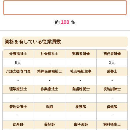
100
約
％
資格を有している従業員数
介護福祉士
社会福祉士
実務者研修
初任者研修
9人
-
-
3人
介護支援専門員
精神保健福祉士
社会福祉主事
栄養士
-
-
-
-
理学療法士
作業療法士
言語聴覚士
視能訓練士
-
-
-
-
管理栄養士
医師
看護師
保健師
-
-
-
-
助産師
薬剤師
歯科医師
歯科衛生士