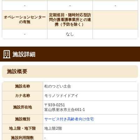
-
-
-
定期巡回・随時対応型訪
オペレーションセンター
問介護看護事業所との連
の有無
携（予防を除く）
-
なし
施設詳細
施設概要
施設名称
杜のつどい土合
カナ名称
モリノツドイドアイ
〒939-0251
施設所在地
富山県射水市土合461-1
施設種別
サービス付き高齢者向け住宅
地上階・地下階
地上階2階
施設利用階数
-