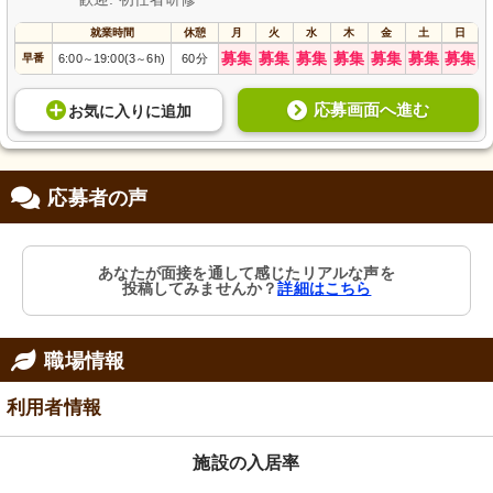
就業時間
休憩
月
火
水
木
金
土
日
募集
募集
募集
募集
募集
募集
募集
早番
6:00
19:00(3
6h)
60分
～
～
応募画面へ進む
お気に入り
に
追加
応募者の声
あなたが面接を通して感じたリアルな声を
投稿してみませんか？
詳細はこちら
職場情報
利用者情報
施設の入居率