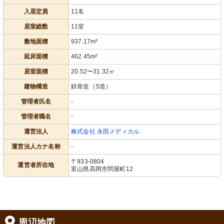
入居定員
11名
居室総数
11室
敷地面積
937.17m²
延床面積
462.45m²
居室面積
20.52〜31.32㎡
建物構造
鉄骨造（S造）
管理者氏名
-
管理者職名
-
運営法人
株式会社 永田メディカル
運営法人カナ名称
-
〒933-0804
運営者所在地
富山県高岡市問屋町12
周辺地図