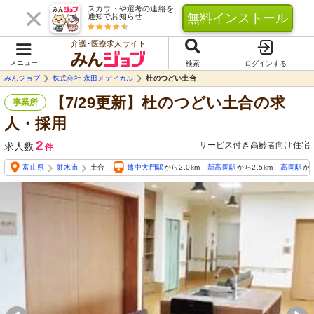
スカウトや選考の連絡を
無料インストール
通知でお知らせ
介護･医療求人サイト
メニュー
検索
ログインする
みんジョブ
株式会社 永田メディカル
杜のつどい土合
【7/29更新】杜のつどい土合の求
事業所
人・採用
2
サービス付き高齢者向け住宅
求人数
件
富山県
射水市
土合
越中大門駅
から2.0km
新高岡駅
から2.5km
高岡駅
から