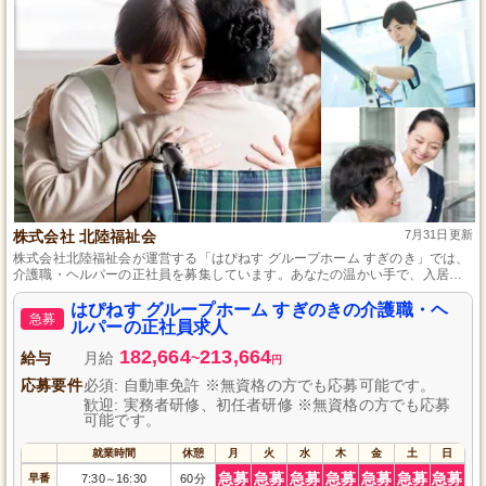
株式会社 北陸福祉会
7月31日更新
株式会社北陸福祉会が運営する「はぴねす グループホーム すぎのき」では、
介護職・ヘルパーの正社員を募集しています。あなたの温かい手で、入居者
さまの日常生活をサポートしませんか？資格や経験は問わず、初めての方で
も安心して働ける環境を整えています。地域に密着した温かみのある職場
はぴねす グループホーム すぎのきの介護職・ヘ
急募
で、あなたの力を発揮しましょう。興味のある方はぜひご応募ください！
ルパーの正社員求人
182,664
213,664
給与
月給
~
円
応募要件
必須: 自動車免許 ※無資格の方でも応募可能です。
歓迎: 実務者研修、初任者研修 ※無資格の方でも応募
可能です。
就業時間
休憩
月
火
水
木
金
土
日
急募
急募
急募
急募
急募
急募
急募
早番
7:30
16:30
60分
～