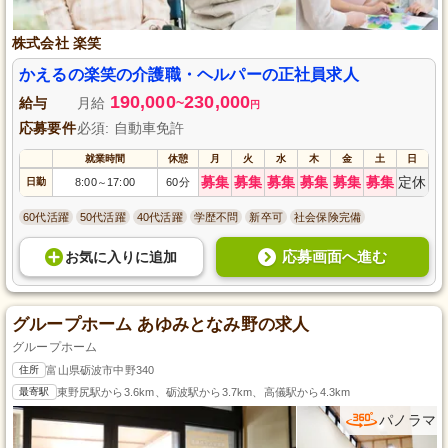
株式会社 楽笑
かえるの楽笑の介護職・ヘルパーの正社員求人
190,000
230,000
給与
月給
~
円
応募要件
必須: 自動車免許
就業時間
休憩
月
火
水
木
金
土
日
募集
募集
募集
募集
募集
募集
定休
日勤
8:00
17:00
60分
～
60代活躍
50代活躍
40代活躍
学歴不問
新卒可
社会保険完備
応募画面へ進む
お気に入り
に
追加
グループホーム あゆみとなみ野の求人
グループホーム
住所
富山県砺波市中野340
最寄駅
東野尻駅から3.6km、砺波駅から3.7km、高儀駅から4.3km
パノラマ