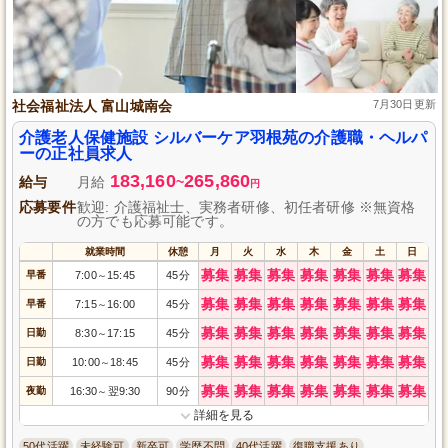
社会福祉法人 富山城南会
7月30日更新
介護老人保健施設 シルバーケア羽根苑の介護職・ヘルパ
ーの正社員求人
183,160
265,860
給与
月給
~
円
応募要件
歓迎: 介護福祉士、実務者研修、初任者研修 ※無資格
の方でも応募可能です。
就業時間
休憩
月
火
水
木
金
土
日
募集
募集
募集
募集
募集
募集
募集
早番
7:00
15:45
45分
～
募集
募集
募集
募集
募集
募集
募集
早番
7:15
16:00
45分
～
募集
募集
募集
募集
募集
募集
募集
日勤
8:30
17:15
45分
～
募集
募集
募集
募集
募集
募集
募集
日勤
10:00
18:45
45分
～
募集
募集
募集
募集
募集
募集
募集
夜勤
16:30
翌9:30
90分
～
詳細を見る
50代活躍
未経験可
新卒可
学歴不問
40代活躍
復職支援あり