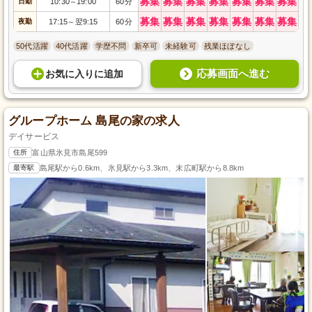
募集
募集
募集
募集
募集
募集
募集
日勤
10:30
19:00
60分
～
募集
募集
募集
募集
募集
募集
募集
夜勤
17:15
翌9:15
60分
～
50代活躍
40代活躍
学歴不問
新卒可
未経験可
残業ほぼなし
応募画面へ進む
お気に入り
に
追加
グループホーム 島尾の家の求人
デイサービス
住所
富山県氷見市島尾599
最寄駅
島尾駅から0.6km、氷見駅から3.3km、末広町駅から8.8km