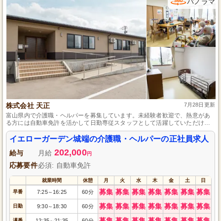
パノラマ
株式会社 天正
7月28日更新
富山県内で介護職・ヘルパーを募集しています。未経験者歓迎で、熱意があ
る方には自動車免許を活かして日勤専従スタッフとして活躍していただける
機会を提供します。食事、入浴、排泄介助などにより利用者さまの快適な生
活をサポート。定期的な研修や先輩からの丁寧な指導があり、成長しながら
イエローガーデン城端の介護職・ヘルパーの正社員求人
働ける環境を整えています。正社員として安定した職場で、一緒に成長して
202,000
いきましょう。
給与
月給
円
応募要件
必須: 自動車免許
就業時間
休憩
月
火
水
木
金
土
日
募集
募集
募集
募集
募集
募集
募集
早番
7:25
16:25
60分
～
募集
募集
募集
募集
募集
募集
募集
日勤
9:30
18:30
60分
～
募集
募集
募集
募集
募集
募集
募集
遅番
12:35
21:35
60分
～