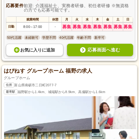
応募要件
歓迎: 介護福祉士、実務者研修、初任者研修 ※無資格
の方でも応募可能です。
就業時間
休憩
月
火
水
木
金
土
日
募集
募集
募集
募集
募集
募集
募集
日勤
8:00
17:00
-
～
50代活躍
未経験可
学歴不問
40代活躍
年齢不問
新卒可
応募画面へ進む
お気に入り
に
追加
はぴねす グループホーム 福野の求人
グループホーム
住所
富山県南砺市二日町2077-7
最寄駅
福野駅から1.4km、城端駅から8.9km、高儀駅から1.6km