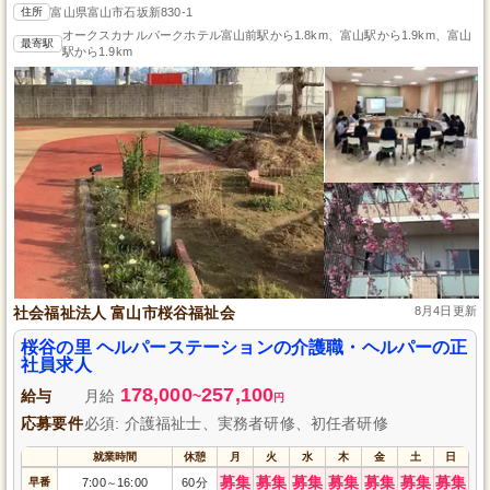
住所
富山県富山市石坂新830-1
オークスカナルパークホテル富山前駅から1.8km、富山駅から1.9km、富山
最寄駅
駅から1.9km
社会福祉法人 富山市桜谷福祉会
8月4日更新
桜谷の里 ヘルパーステーションの介護職・ヘルパーの正
社員求人
178,000
257,100
給与
月給
~
円
応募要件
必須: 介護福祉士、実務者研修、初任者研修
就業時間
休憩
月
火
水
木
金
土
日
募集
募集
募集
募集
募集
募集
募集
早番
7:00
16:00
60分
～