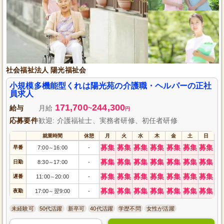
社会福祉法人 陽光福祉会
小規模多機能型くれは陽光苑の介護職・ヘルパーの正社
員求人
171,700
244,300
給与
月給
~
円
応募要件
歓迎: 介護福祉士、実務者研修、初任者研修
就業時間
休憩
月
火
水
木
金
土
日
募集
募集
募集
募集
募集
募集
募集
早番
7:00
16:00
-
～
募集
募集
募集
募集
募集
募集
募集
日勤
8:30
17:00
-
～
募集
募集
募集
募集
募集
募集
募集
遅番
11:00
20:00
-
～
募集
募集
募集
募集
募集
募集
募集
夜勤
17:00
翌9:00
-
～
未経験可
50代活躍
新卒可
40代活躍
学歴不問
女性が活躍