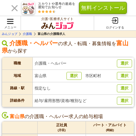
スカウトや選考の連絡を
無料インストール
通知でお知らせ
介護･医療求人サイト
メニュー
ログインする
みんジョブ
介護職
富山県の介護職求人
介護職・ヘルパー
富山
の求人・転職・募集情報を
県
から探す
職種
介護職・ヘルパー
選択
地域
富山県
選択
市区町村
選択
路線・駅
指定なし
選択
詳細条件
給与/雇用形態/資格/種別など
選択
富山県
の介護職・ヘルパー求人の給与相場
正社員
パート・アルバイト
(月収)
(時給)