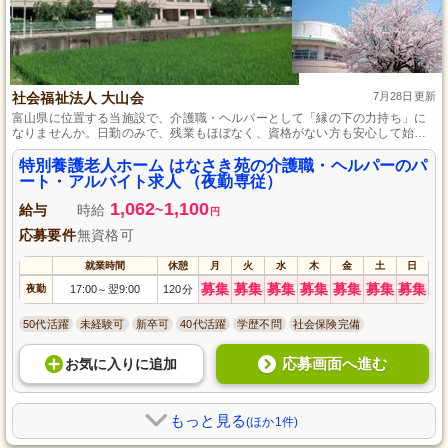
社会福祉法人 大山会
7月28日更新
富山県に位置する当施設で、介護職・ヘルパーとして「縁の下の力持ち」に
なりませんか。日勤のみで、残業もほぼなく、資格がない方も安心して始め
られる補助的な業務を担当していただきます。家庭と仕事の両立やプライベ
ートの時間も大切にでき、賞与の支給もあります。明るく温かな職場で、一
特別養護老人ホーム はなさき苑の介護職・ヘルパーのパ
緒に働きましょう。
ート・アルバイト求人 （夜勤専従）
1,062
1,100
給与
時給
~
円
応募要件
無資格可
就業時間
休憩
月
火
水
木
金
土
日
募集
募集
募集
募集
募集
募集
募集
夜勤
17:00
翌9:00
120分
～
50代活躍
未経験可
新卒可
40代活躍
学歴不問
社会保険完備
応募画面へ進む
お気に入り
に
追加
もっと見る
(ほか1件)