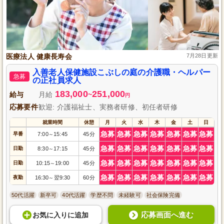
医療法人 健康長寿会
7月28日更新
入善老人保健施設こぶしの庭の介護職・ヘルパー
急募
の正社員求人
183,000
251,000
給与
月給
~
円
応募要件
歓迎: 介護福祉士、実務者研修、初任者研修
就業時間
休憩
月
火
水
木
金
土
日
急募
急募
急募
急募
急募
急募
急募
早番
7:00
15:45
45分
～
急募
急募
急募
急募
急募
急募
急募
日勤
8:30
17:15
45分
～
急募
急募
急募
急募
急募
急募
急募
日勤
10:15
19:00
45分
～
急募
急募
急募
急募
急募
急募
急募
夜勤
16:30
翌9:30
60分
～
50代活躍
新卒可
40代活躍
学歴不問
未経験可
社会保険完備
応募画面へ進む
お気に入り
に
追加