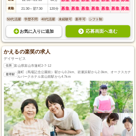
募集
募集
募集
募集
募集
募集
募集
夜勤
21:30
翌7:30
120分
～
50代活躍
学歴不問
40代活躍
未経験可
新卒可
シフト制
応募画面へ進む
お気に入り
に
追加
かえるの楽笑の求人
デイサービス
住所
富山県富山市蓮町2-7-12
蓮町（馬場記念公園前）駅から0.2km、岩瀬浜駅から2.0km、オークスカナ
最寄駅
ルパークホテル富山前駅から4.7km