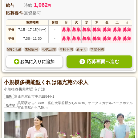
1,062
給与
時給
円
応募要件
無資格可
就業時間
休憩
月
火
水
木
金
土
日
募集
募集
募集
募集
募集
募集
募集
早番
7:15
17:15(4h〜)
-
～
募集
募集
募集
募集
募集
募集
募集
早番
7:30
11:30
-
～
50代活躍
未経験可
40代活躍
年齢不問
新卒可
学歴不問
応募画面へ進む
お気に入り
に
追加
小規模多機能型くれは陽光苑の求人
小規模多機能型居宅介護
住所
富山県富山市中老田844-1
呉羽駅から3.7km、富山大学前駅から5.4km、オークスカナルパークホテル
最寄駅
富山前駅から7.5km