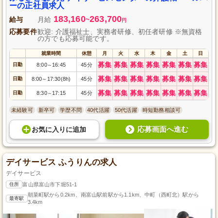
ーの正社員求人
183,160
263,700
給与
月給
~
円
応募要件
歓迎: 介護福祉士、実務者研修、初任者研修 ※無資格
の方でも応募可能です。
就業時間
休憩
月
火
水
木
金
土
日
募集
募集
募集
募集
募集
募集
募集
日勤
8:00
16:45
45分
～
募集
募集
募集
募集
募集
募集
募集
日勤
8:00
17:30(8h)
45分
～
募集
募集
募集
募集
募集
募集
募集
日勤
8:30
17:15
45分
～
未経験可
新卒可
学歴不問
40代活躍
50代活躍
時短勤務相談可
応募画面へ進む
お気に入り
に
追加
デイサービス ふうりんの求人
デイサービス
住所
富山県富山市下堀51-1
朝菜町駅から0.2km、南富山駅前駅から1.1km、中町（西町北）駅から
最寄駅
3.4km