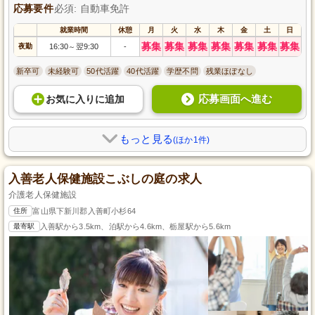
応募要件
必須: 自動車免許
就業時間
休憩
月
火
水
木
金
土
日
募集
募集
募集
募集
募集
募集
募集
夜勤
16:30
翌9:30
-
～
新卒可
未経験可
50代活躍
40代活躍
学歴不問
残業ほぼなし
応募画面へ進む
お気に入り
に
追加
もっと見る
(ほか1件)
入善老人保健施設こぶしの庭の求人
介護老人保健施設
住所
富山県下新川郡入善町小杉64
最寄駅
入善駅から3.5km、泊駅から4.6km、栃屋駅から5.6km