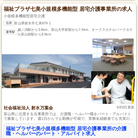
福祉プラザ七美小規模多機能型 居宅介護事業所の求人
小規模多機能型居宅介護
住所
富山県射水市七美879-1
越ノ潟駅から3.6km、富山大学前駅から7.4km、オークスカナルパークホテ
最寄駅
ル富山前駅から8.6km
社会福祉法人 射水万葉会
8月8日更新
富山県に位置する当事業所では、介護職・ヘルパー職をパート・アルバイト
で募集しています。週1日からでも勤務が可能で、実務未経験者でも充実の指
導体制の下、自信を持って成長できる仕事です。一人ひとりのご利用者様に
寄り添ったサポートをしながら、プライベートも重視した働き方を実現でき
福祉プラザ七美小規模多機能型 居宅介護事業所の介護
ます。
職・ヘルパーのパート・アルバイト求人