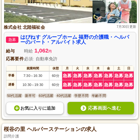
株式会社 北陸福祉会
7月30日更新
はぴねす グループホーム 福野の介護職・ヘルパ
急募
ーのパート・アルバイト求人
1,062
給与
時給
円
応募要件
必須: 自動車免許
就業時間
休憩
月
火
水
木
金
土
日
急募
急募
急募
急募
急募
急募
急募
早番
7:30
16:30
60分
～
急募
急募
急募
急募
急募
急募
急募
遅番
10:30
19:30
60分
～
50代活躍
新卒可
60代活躍
40代活躍
学歴不問
年齢不問
応募画面へ進む
お気に入り
に
追加
桜谷の里 ヘルパーステーションの求人
訪問介護