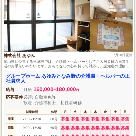
株式会社 あゆみ
7月28日更新
富山県に位置する当施設では、介護職・ヘルパーとしてご入居者様の日常生
活のお手伝いを行います。おもてなしの心を持って対応し、認知症の理解と
気持ちを尊重した介護を大切にしています。夜勤手当や賞与の支給があり、
完全個室で床暖房完備の快適な職場環境でのお仕事です。学歴や経験は不問
グループホーム あゆみとなみ野の介護職・ヘルパーの正
で、マイカー通勤も可能ですので、安心してご応募ください。
社員求人
160,000
180,000
給与
月給
~
円
応募要件
必須: 自動車免許
歓迎: 介護福祉士、初任者研修
就業時間
休憩
月
火
水
木
金
土
日
募集
募集
募集
募集
募集
募集
募集
早番
7:00
15:30
60分
～
募集
募集
募集
募集
募集
募集
募集
日勤
9:00
17:30
60分
～