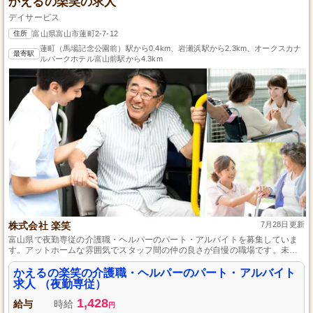
かえるの楽笑の求人
デイサービス
住所
富山県富山市蓮町2-7-12
蓮町（馬場記念公園前）駅から0.4km、岩瀬浜駅から2.3km、オークスカナ
最寄駅
ルパークホテル富山前駅から4.3km
株式会社 楽笑
7月28日更新
富山県で夜勤専従の介護職・ヘルパーのパート・アルバイトを募集していま
す。アットホームな雰囲気でスタッフ間の仲の良さが自慢の職場です。未経
験者も大歓迎で、先輩スタッフが丁寧にサポートするため、安心して成長で
きる環境が整っています。チームワークを大切にし、利用者さまの笑顔を支
かえるの楽笑の介護職・ヘルパーのパート・アルバイト
えるやりがいのある仕事です。
求人 （夜勤専従）
1,428
給与
時給
円