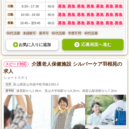
募集
募集
募集
募集
募集
募集
募集
日勤
8:30
17:30
60分
～
募集
募集
募集
募集
募集
募集
募集
日勤
10:00
19:00
60分
～
募集
募集
募集
募集
募集
募集
募集
夜勤
16:45
翌9:45
60分
～
50代活躍
未経験可
新卒可
60代活躍
学歴不問
40代活躍
応募画面へ進む
お気に入り
に
追加
介護老人保健施設 シルバーケア羽根苑の
スピード対応
求人
ショートステイ
住所
富山県富山市婦中町羽根1092-2
最寄駅
速星駅から1.8km、富山大学前駅から6.2km、南富山駅前駅から7.2km