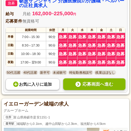
砺波サンシャイン 介護医療院の介護職・ヘルパー
急募
も身につけながら、地域社会に貢献いただける仕事です。
の正社員求人
162,000
225,000
給与
月給
~
円
応募要件
無資格可
就業時間
休憩
月
火
水
木
金
土
日
急募
急募
急募
急募
急募
急募
急募
早番
7:00
15:30
90分
～
急募
急募
急募
急募
急募
急募
急募
日勤
8:30
17:30
90分
～
急募
急募
急募
急募
急募
急募
急募
日勤
10:00
18:30
90分
～
急募
急募
急募
急募
急募
急募
急募
夜勤
17:00
翌9:00
90分
～
50代活躍
40代活躍
新卒可
未経験可
時短勤務相談可
残業ほぼなし
応募画面へ進む
お気に入り
に
追加
イエローガーデン城端の求人
グループホーム
住所
富山県南砺市是安1151-1
最寄駅
城端駅から0.1km、越中山田駅から2.3km、福光駅から4.5km