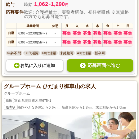
1,062
1,290
給与
時給
~
円
応募要件
歓迎: 介護福祉士、実務者研修、初任者研修 ※無資格
の方でも応募可能です。
就業時間
休憩
月
火
水
木
金
土
日
募集
募集
募集
募集
募集
募集
募集
日勤
6:00
22:00(2h〜)
-
～
募集
募集
募集
募集
募集
募集
募集
日勤
6:00
22:00(5h〜)
-
～
年齢不問
50代活躍
60代活躍
未経験可
40代活躍
新卒可
応募画面へ進む
お気に入り
に
追加
グループホーム ひだまり御車山の求人
グループホーム
住所
富山県高岡市木津675-1
最寄駅
高岡やぶなみ駅から0.6km、新高岡駅から1.7km、末広町駅から1.8km