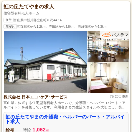
虹の丘たてやまの求人
住宅型有料老人ホーム
住所
富山県中新川郡立山町米沢44-14
最寄駅
五百石駅から1.2km、寺田駅から3.8km、岩峅寺駅から6.3km
パノラマ
株式会社 日本エコ･ケア･サービス
7月28日更新
富山県に位置する住宅型有料老人ホームで、介護職・ヘルパー（パート・ア
ルバイト）を募集しています。利用者さまの生活スタイルを大切にし、笑顔
での接遇を心がける環境で、食事や入浴、日々の暮らしのサポートを行いま
す。未経験からでも成長できるサポート体制が整っており、勤務時間や日数
虹の丘たてやまの介護職・ヘルパーのパート・アルバイ
の相談も可能です。富山県での仕事をお探しの方には最適な職場です。
ト求人
1,062
給与
時給
円