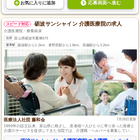
応募画面へ進む
お気に入り
に
追加
砺波サンシャイン 介護医療院の求人
スピード対応
介護医療院・療養病床
住所
富山県砺波市鷹栖575
最寄駅
砺波駅から1.2km、東野尻駅から1.9km、高儀駅から3.2km
医療法人社団 藤和会
7月28日更新
1999年の設立以来、富山県に根ざし、患者様一人ひとりに寄り添った医療と
介護のサービスを提供してきた当院では、介護職・ヘルパーを募集していま
す。定員100名の患者様の日常生活支援を中心に、食事、入浴、排泄の介助
や、清掃と洗濯など、多岐にわたる介護業務をお任せします。専門的な知識