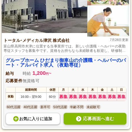
トータル･メディカル津沢 株式会社
7月28日更新
富山県高岡市木津に位置する当事業所では、新しい介護職・ヘルパーの夜勤
専従スタッフを募集中です。資格をお持ちなら未経験者も歓迎し、研修制度
や資格取得支援でスキルアップを目指せます。週2～4日の勤務で、日数や夜
勤回数は相談可能です。一人ひとりに寄り添う介護をしたい方には最適な職
グループホーム ひだまり御車山の介護職・ヘルパーのパ
場です。
ート・アルバイト求人 （夜勤専従）
1,200
給与
時給
~
円
応募要件
無資格可
就業時間
休憩
月
火
水
木
金
土
日
募集
募集
募集
募集
募集
募集
募集
夜勤
16:00
翌9:00
60分
～
60代活躍
40代活躍
新卒可
50代活躍
年齢不問
未経験可
応募画面へ進む
お気に入り
に
追加