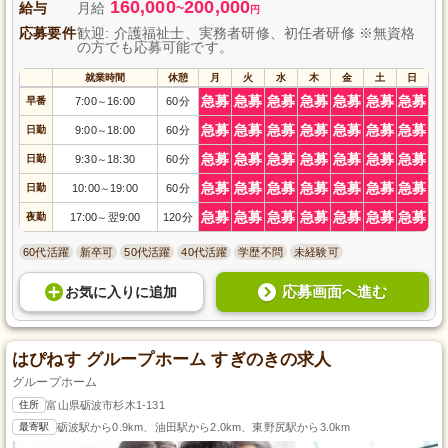
160,000
200,000
給与
月給
~
円
応募要件
歓迎: 介護福祉士、実務者研修、初任者研修 ※無資格
の方でも応募可能です。
就業時間
休憩
月
火
水
木
金
土
日
急募
急募
急募
急募
急募
急募
急募
早番
7:00
16:00
60分
～
急募
急募
急募
急募
急募
急募
急募
日勤
9:00
18:00
60分
～
急募
急募
急募
急募
急募
急募
急募
日勤
9:30
18:30
60分
～
急募
急募
急募
急募
急募
急募
急募
日勤
10:00
19:00
60分
～
急募
急募
急募
急募
急募
急募
急募
夜勤
17:00
翌9:00
120分
～
60代活躍
新卒可
50代活躍
40代活躍
学歴不問
未経験可
応募画面へ進む
お気に入り
に
追加
はぴねす グループホーム すぎのきの求人
グループホーム
住所
富山県砺波市杉木1-131
最寄駅
砺波駅から0.9km、油田駅から2.0km、東野尻駅から3.0km