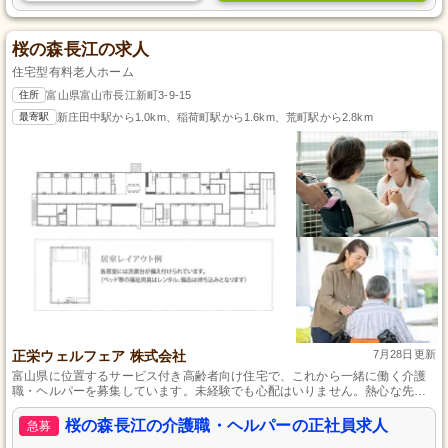
桜の森長江の求人
住宅型有料老人ホーム
住所
富山県富山市長江新町3-9-15
最寄駅
新庄田中駅から1.0km、稲荷町駅から1.6km、荒町駅から2.8km
正栄ウェルフェア 株式会社
7月28日更新
富山県に位置するサービス付き高齢者向け住宅で、これから一緒に働く介護
職・ヘルパーを募集しています。未経験でも心配はいりません。熱心な先輩
が丁寧に教えるので安心してスキルアップできます。月に9日のしっかりした
休みがあるため、仕事とプライベートの両立も可能です。新たなキャリアを
桜の森長江の介護職・ヘルパーの正社員求人
急募
富山県で始めませんか？