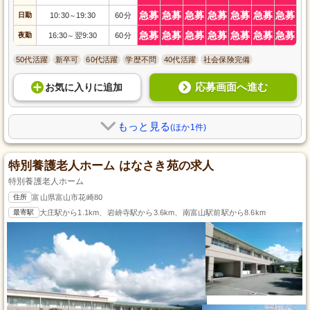
急募
急募
急募
急募
急募
急募
急募
日勤
10:30
19:30
60分
～
急募
急募
急募
急募
急募
急募
急募
夜勤
16:30
翌9:30
60分
～
50代活躍
新卒可
60代活躍
学歴不問
40代活躍
社会保険完備
応募画面へ進む
お気に入り
に
追加
もっと見る
(ほか1件)
特別養護老人ホーム はなさき苑の求人
特別養護老人ホーム
住所
富山県富山市花崎80
最寄駅
大庄駅から1.1km、岩峅寺駅から3.6km、南富山駅前駅から8.6km