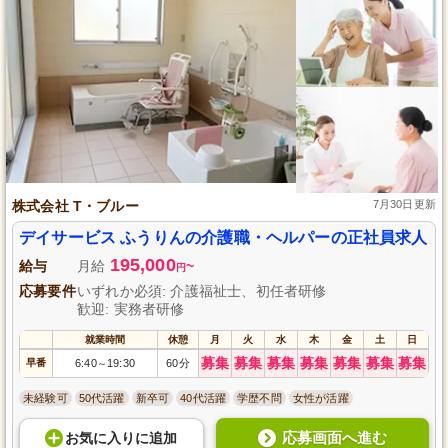
株式会社 T・ブルー
7月30日更新
デイサービス ふうりんの介護職・ヘルパーの正社員求人
195,000
給与
月給
~
円
応募要件
いずれか必須: 介護福祉士、初任者研修
歓迎: 実務者研修
就業時間
休憩
月
火
水
木
金
土
日
募集
募集
募集
募集
募集
募集
募集
早番
6:40
19:30
60分
～
未経験可
50代活躍
新卒可
40代活躍
学歴不問
女性が活躍
応募画面へ進む
お気に入り
に
追加