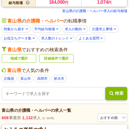
184,000
1,074
円
円
給与相場
富山県の介護職・ヘルパー求人の給与相場
富山県
の
介護職・ヘルパー
の転職事情
特集から探す
平均給与相場
求人の動向
介護求人事情
お役立ちデータ集
求人数のトレンド
よくある質問
富山県
でおすすめの検索条件
地域で選択
詳細条件で選択
富山県
で人気の条件
正職員
富山市
高岡市
射水市
検索
富山県
の
介護職・ヘルパー
の求人一覧
608
事業所
1,132
求人
おすすめ順
(1~30件)