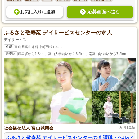
応募画面へ進む
お気に入り
に
追加
ふるさと敬寿苑 デイサービスセンターの求人
デイサービス
住所
富山県富山市婦中町羽根1092-2
最寄駅
速星駅から1.8km、富山大学前駅から6.2km、南富山駅前駅から7.2km
社会福祉法人 富山城南会
8月8日更新
ふるさと敬寿苑 デイサービスセンターの介護職・ヘルパ