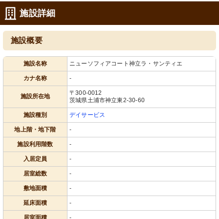
施設詳細
施設概要
施設名称
ニューソフィアコート神立ラ・サンティエ
カナ名称
-
〒300-0012
施設所在地
茨城県土浦市神立東2-30-60
施設種別
デイサービス
地上階・地下階
-
施設利用階数
-
入居定員
-
居室総数
-
敷地面積
-
延床面積
-
居室面積
-