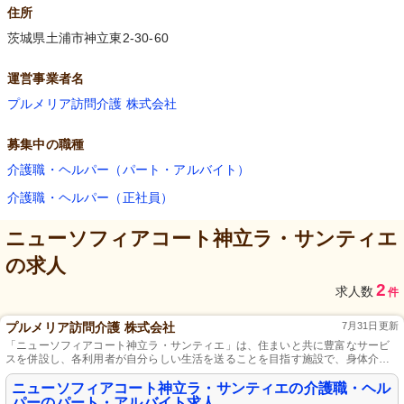
住所
茨城県土浦市神立東2-30-60
運営事業者名
プルメリア訪問介護 株式会社
募集中の職種
介護職・ヘルパー（パート・アルバイト）
介護職・ヘルパー（正社員）
ニューソフィアコート神立ラ・サンティエ
の求人
2
求人数
件
プルメリア訪問介護 株式会社
7月31日更新
「ニューソフィアコート神立ラ・サンティエ」は、住まいと共に豊富なサービ
スを併設し、各利用者が自分らしい生活を送ることを目指す施設で、身体介護
やレクリエーション提供など楽しみながら働ける明るいデイサービスも運営し
ています。
ニューソフィアコート神立ラ・サンティエの介護職・ヘル
パーのパート・アルバイト求人