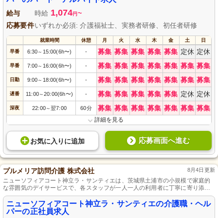
1,074
給与
時給
~
円
応募要件
いずれか必須: 介護福祉士、実務者研修、初任者研修
就業時間
休憩
月
火
水
木
金
土
日
募集
募集
募集
募集
募集
定休
定休
早番
6:30
15:00(6h〜)
-
～
募集
募集
募集
募集
募集
募集
募集
早番
7:00
16:00(6h〜)
-
～
募集
募集
募集
募集
募集
募集
募集
日勤
9:00
18:00(6h〜)
-
～
募集
募集
募集
募集
募集
定休
定休
遅番
11:00
20:00(6h〜)
-
～
募集
募集
募集
募集
募集
募集
募集
深夜
22:00
翌7:00
60分
～
詳細を見る
応募画面へ進む
お気に入り
に
追加
プルメリア訪問介護 株式会社
8月4日更新
ニューソフィアコート神立ラ・サンティエは、茨城県土浦市の小規模で家庭的
な雰囲気のデイサービスで、各スタッフが一人一人の利用者に丁寧に寄り添っ
ています。
ニューソフィアコート神立ラ・サンティエの介護職・ヘル
パーの正社員求人