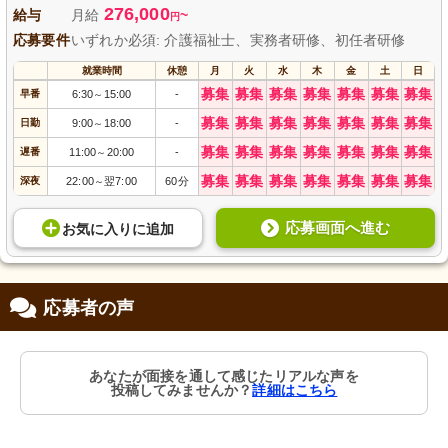
276,000
給与
月給
~
円
応募要件
いずれか必須: 介護福祉士、実務者研修、初任者研修
就業時間
休憩
月
火
水
木
金
土
日
募集
募集
募集
募集
募集
募集
募集
早番
6:30
15:00
-
～
募集
募集
募集
募集
募集
募集
募集
日勤
9:00
18:00
-
～
募集
募集
募集
募集
募集
募集
募集
遅番
11:00
20:00
-
～
募集
募集
募集
募集
募集
募集
募集
深夜
22:00
翌7:00
60分
～
応募画面へ進む
お気に入り
に
追加
応募者の声
あなたが面接を通して感じたリアルな声を
投稿してみませんか？
詳細はこちら