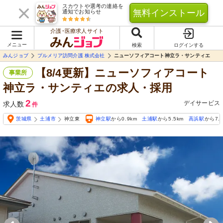
スカウトや選考の連絡を
無料インストール
通知でお知らせ
介護･医療求人サイト
メニュー
検索
ログインする
みんジョブ
プルメリア訪問介護 株式会社
ニューソフィアコート神立ラ・サンティエ
【8/4更新】ニューソフィアコート
事業所
神立ラ・サンティエの求人・採用
2
デイサービス
求人数
件
茨城県
土浦市
神立東
神立駅
から0.9km
土浦駅
から5.5km
高浜駅
から7.0