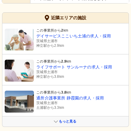
近隣エリアの施設
この事業所から
2
km
デイサービスここいち土浦の求人・採用
茨城県土浦市
神立駅から2.9km
この事業所から
2.9
km
ライフサポート サンルーナの求人・採用
茨城県土浦市
神立駅から3.8km
この事業所から
3.8
km
通所介護事業所 静霞園の求人・採用
茨城県土浦市
土浦駅から3.3km
もっと見る