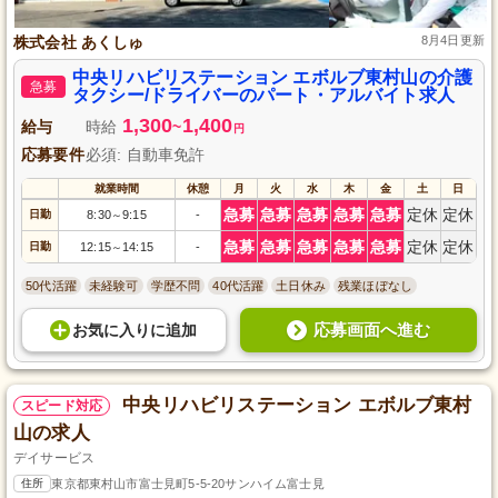
株式会社 あくしゅ
8月4日更新
中央リハビリステーション エボルブ東村山の介護
急募
タクシー/ドライバーのパート・アルバイト求人
1,300
1,400
給与
時給
~
円
応募要件
必須: 自動車免許
就業時間
休憩
月
火
水
木
金
土
日
急募
急募
急募
急募
急募
定休
定休
日勤
8:30
9:15
-
～
急募
急募
急募
急募
急募
定休
定休
日勤
12:15
14:15
-
～
50代活躍
未経験可
学歴不問
40代活躍
土日休み
残業ほぼなし
応募画面へ進む
お気に入り
に
追加
中央リハビリステーション エボルブ東村
スピード対応
山の求人
デイサービス
住所
東京都東村山市富士見町5-5-20サンハイム富士見