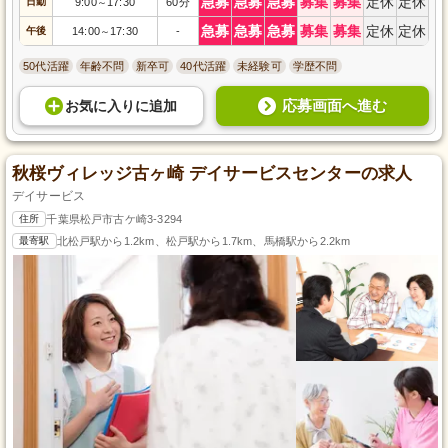
急募
急募
急募
募集
募集
定休
定休
日勤
9:00
17:30
60分
～
急募
急募
急募
募集
募集
定休
定休
午後
14:00
17:30
-
～
50代活躍
年齢不問
新卒可
40代活躍
未経験可
学歴不問
応募画面へ進む
お気に入り
に
追加
秋桜ヴィレッジ古ヶ崎 デイサービスセンターの求人
デイサービス
住所
千葉県松戸市古ケ崎3-3294
最寄駅
北松戸駅から1.2km、松戸駅から1.7km、馬橋駅から2.2km