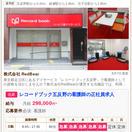
最寄駅
五反野駅から0.1km、綾瀬駅から1.4km、北千住駅から1.9km
株式会社 RedBear
8月7日更新
東京都足立区にあるデイサービス「レコードブック五反野」で看護師として
の資格を活かしませんか？株式会社RedBearが運営する当施設では、利用者
様の健康管理と心温まるケアを提供し、安心感のある生活を支えます。正社
員として安定した勤務ができる職場で、あなたの知識とスキルを発揮し、利
レコードブック五反野の看護師の正社員求人
急募
用者様に寄り添ったケアを一緒に提供しましょう。温かい環境で新しいキャ
リアをスタートするチャンスです。
298,000
給与
月給
~
円
応募要件
必須: 看護師
就業時間
休憩
月
火
水
木
金
土
日
急募
急募
急募
急募
急募
定休
定休
日勤
8:45
17:45
60分
～