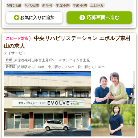
50代活躍
40代活躍
新卒可
学歴不問
年齢不問
土日休み
応募画面へ進む
お気に入り
に
追加
中央リハビリステーション エボルブ東村
スピード対応
山の求人
デイサービス
住所
東京都東村山市富士見町5-5-20サンハイム富士見
最寄駅
八坂駅から0.4km、小川駅から0.8km、萩山駅から1.3km