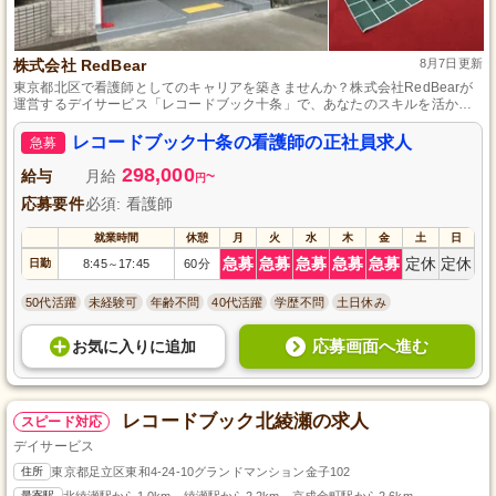
株式会社 RedBear
8月7日更新
東京都北区で看護師としてのキャリアを築きませんか？株式会社RedBearが
運営するデイサービス「レコードブック十条」で、あなたのスキルを活か
し、利用者様の健康管理と明るい毎日を支える重要な役割を担えます。正社
員として安定した環境で働きながら、地域社会に貢献するやりがいを感じら
レコードブック十条の看護師の正社員求人
急募
れる職場です。流通の良い東京都北区上十条に位置し、通勤も便利です。一
緒に利用者様の笑顔を作り出す日々を送りましょう。
298,000
給与
月給
~
円
応募要件
必須: 看護師
就業時間
休憩
月
火
水
木
金
土
日
急募
急募
急募
急募
急募
定休
定休
日勤
8:45
17:45
60分
～
50代活躍
未経験可
年齢不問
40代活躍
学歴不問
土日休み
応募画面へ進む
お気に入り
に
追加
レコードブック北綾瀬の求人
スピード対応
デイサービス
住所
東京都足立区東和4-24-10グランドマンション金子102
最寄駅
北綾瀬駅から1.0km、綾瀬駅から2.2km、京成金町駅から2.6km