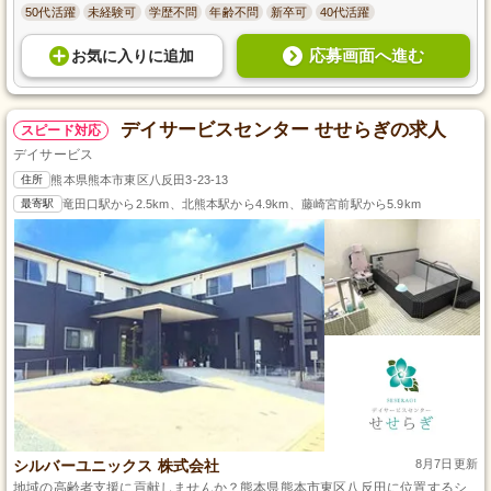
50代活躍
未経験可
学歴不問
年齢不問
新卒可
40代活躍
応募画面へ進む
お気に入り
に
追加
デイサービスセンター せせらぎの求人
スピード対応
デイサービス
住所
熊本県熊本市東区八反田3-23-13
最寄駅
竜田口駅から2.5km、北熊本駅から4.9km、藤崎宮前駅から5.9km
シルバーユニックス 株式会社
8月7日更新
地域の高齢者支援に貢献しませんか？熊本県熊本市東区八反田に位置するシ