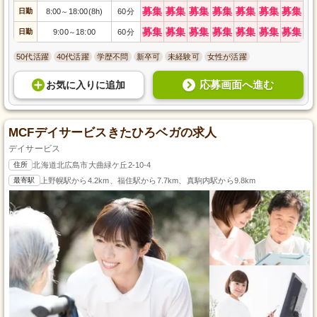
募集
募集
募集
募集
募集
募集
募集
日勤
8:00
18:00(8h)
60分
～
募集
募集
募集
募集
募集
募集
募集
日勤
9:00
18:00
60分
～
50代活躍
40代活躍
学歴不問
新卒可
未経験可
女性が活躍
応募画面へ進む
お気に入り
に
追加
MCFデイサービスきたひろベガの求人
デイサービス
住所
北海道北広島市大曲緑ケ丘2-10-4
最寄駅
上野幌駅から4.2km、福住駅から7.7km、真駒内駅から9.8km