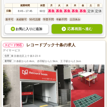
就業時間
休憩
月
火
水
木
金
土
日
募集
募集
募集
募集
募集
定休
定休
日勤
8:45
17:45
60分
～
新卒可
未経験可
50代活躍
学歴不問
年齢不問
土日休み
応募画面へ進む
お気に入り
に
追加
レコードブック十条の求人
スピード対応
デイサービス
住所
東京都北区上十条3-23-4
最寄駅
十条駅から0.4km、赤羽駅から1.9km、王子駅から2.1km