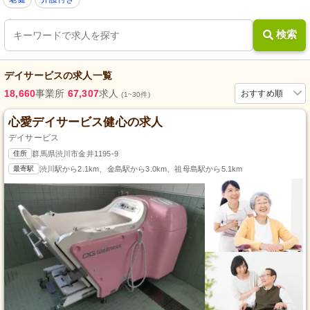
検索
デイサービス
の求人一覧
18,660
事業所
67,307
求人
おすすめ順
(1~30件)
心愛デイサービス健心の求人
デイサービス
住所
群馬県渋川市金井1195-9
最寄駅
渋川駅から2.1km、金島駅から3.0km、祖母島駅から5.1km