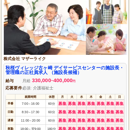
株式会社 マザーライク
秋桜ヴィレッジ古ヶ崎 デイサービスセンターの施設長・
管理職の正社員求人 （施設長候補）
330,000
400,000
給与
月給
~
円
応募要件
必須: 介護福祉士
就業時間
休憩
月
火
水
木
金
土
日
募集
募集
募集
募集
募集
募集
募集
早番
7:00
16:00
60分
～
募集
募集
募集
募集
募集
募集
募集
日勤
8:30
17:30
60分
～
募集
募集
募集
募集
募集
募集
募集
遅番
11:00
20:00
60分
～
募集
募集
募集
募集
募集
募集
募集
夜勤
18:00
翌9:00
180分
～