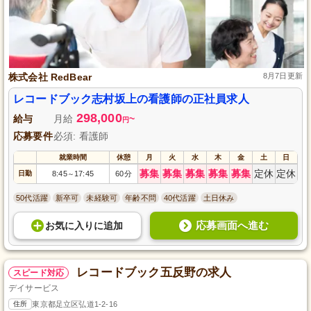
株式会社 RedBear
8月7日更新
レコードブック志村坂上の看護師の正社員求人
298,000
給与
月給
~
円
応募要件
必須: 看護師
就業時間
休憩
月
火
水
木
金
土
日
募集
募集
募集
募集
募集
定休
定休
日勤
8:45
17:45
60分
～
50代活躍
新卒可
未経験可
年齢不問
40代活躍
土日休み
応募画面へ進む
お気に入り
に
追加
レコードブック五反野の求人
スピード対応
デイサービス
住所
東京都足立区弘道1-2-16