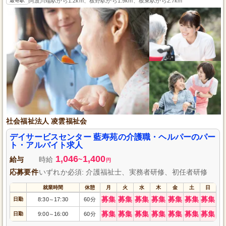
最寄駅
阿波川端駅から1.2km、板野駅から1.9km、板東駅から2.7km
社会福祉法人 凌雲福祉会
デイサービスセンター 藍寿苑の介護職・ヘルパーのパー
ト・アルバイト求人
1,046
1,400
給与
時給
~
円
応募要件
いずれか必須: 介護福祉士、実務者研修、初任者研修
就業時間
休憩
月
火
水
木
金
土
日
募集
募集
募集
募集
募集
募集
募集
日勤
8:30
17:30
60分
～
募集
募集
募集
募集
募集
募集
募集
日勤
9:00
16:00
60分
～