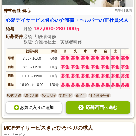
株式会社 健心
8月6日更新
心愛デイサービス健心の介護職・ヘルパーの正社員求人
187,000
280,000
給与
月給
~
円
応募要件
必須: 初任者研修
歓迎: 介護福祉士、実務者研修
就業時間
休憩
月
火
水
木
金
土
日
募集
募集
募集
募集
募集
募集
募集
早番
7:00
16:00
60分
～
募集
募集
募集
募集
募集
募集
募集
日勤
8:30
17:30
60分
～
募集
募集
募集
募集
募集
募集
募集
日勤
10:00
19:00
60分
～
募集
募集
募集
募集
募集
募集
募集
夜勤
16:00
翌10:00
120分
～
60代活躍
50代活躍
40代活躍
学歴不問
新卒可
社会保険完備
応募画面へ進む
お気に入り
に
追加
MCFデイサービスきたひろベガの求人
デイサービス