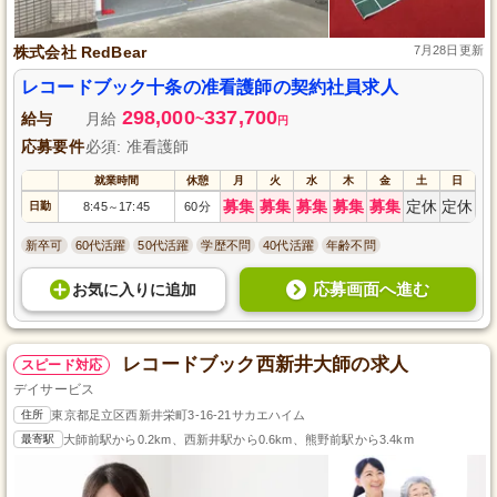
株式会社 RedBear
7月28日更新
レコードブック十条の准看護師の契約社員求人
298,000
337,700
給与
月給
~
円
応募要件
必須: 准看護師
就業時間
休憩
月
火
水
木
金
土
日
募集
募集
募集
募集
募集
定休
定休
日勤
8:45
17:45
60分
～
新卒可
60代活躍
50代活躍
学歴不問
40代活躍
年齢不問
応募画面へ進む
お気に入り
に
追加
レコードブック西新井大師の求人
スピード対応
デイサービス
住所
東京都足立区西新井栄町3-16-21サカエハイム
最寄駅
大師前駅から0.2km、西新井駅から0.6km、熊野前駅から3.4km