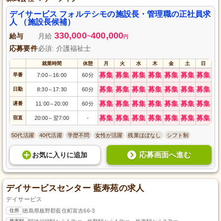
デイサービス フォルテシモの施設長・管理職の正社員求
人 （施設長候補）
330,000
400,000
給与
月給
~
円
応募要件
必須: 介護福祉士
就業時間
休憩
月
火
水
木
金
土
日
募集
募集
募集
募集
募集
募集
募集
早番
7:00
16:00
60分
～
募集
募集
募集
募集
募集
募集
募集
日勤
8:30
17:30
60分
～
募集
募集
募集
募集
募集
募集
募集
遅番
11:00
20:00
60分
～
募集
募集
募集
募集
募集
募集
募集
宿直
20:00
翌7:00
-
～
50代活躍
40代活躍
学歴不問
女性が活躍
残業ほぼなし
シフト制
応募画面へ進む
お気に入り
に
追加
デイサービスセンター 藍寿苑の求人
デイサービス
住所
徳島県板野郡藍住町富吉66-3