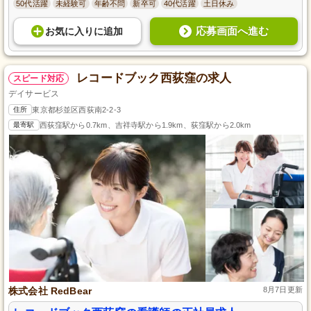
50代活躍
未経験可
年齢不問
新卒可
40代活躍
土日休み
応募画面へ進む
お気に入り
に
追加
レコードブック西荻窪の求人
スピード対応
デイサービス
住所
東京都杉並区西荻南2-2-3
最寄駅
西荻窪駅から0.7km、吉祥寺駅から1.9km、荻窪駅から2.0km
株式会社 RedBear
8月7日更新