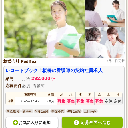
株式会社 RedBear
7月21日更新
レコードブック上板橋の看護師の契約社員求人
292,000
給与
月給
~
円
応募要件
必須: 看護師
就業時間
休憩
月
火
水
木
金
土
日
募集
募集
募集
募集
募集
定休
定休
日勤
8:45
17:45
60分
～
未経験可
新卒可
50代活躍
学歴不問
40代活躍
土日休み
応募画面へ進む
お気に入り
に
追加