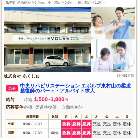
最寄駅
八坂駅から0.4km、小川駅から0.8km、萩山駅から1.3km
株式会社 あくしゅ
8月4日更新
中央リハビリステーション エボルブ東村山の柔道
急募
整復師のパート・アルバイト求人
1,500
1,800
給与
時給
~
円
応募要件
必須: 柔道整復師、自動車免許
就業時間
休憩
月
火
水
木
金
土
日
急募
急募
急募
充足
充足
定休
定休
午前
9:00
12:30
-
～
急募
急募
急募
充足
充足
定休
定休
日勤
9:00
17:30
60分
～