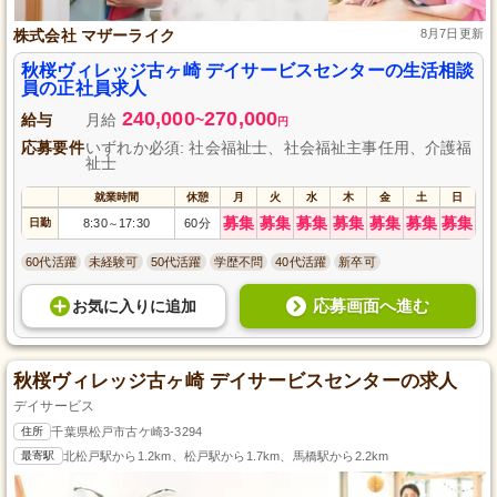
株式会社 マザーライク
8月7日更新
秋桜ヴィレッジ古ヶ崎 デイサービスセンターの生活相談
員の正社員求人
240,000
270,000
給与
月給
~
円
応募要件
いずれか必須: 社会福祉士、社会福祉主事任用、介護福
祉士
就業時間
休憩
月
火
水
木
金
土
日
募集
募集
募集
募集
募集
募集
募集
日勤
8:30
17:30
60分
～
60代活躍
未経験可
50代活躍
学歴不問
40代活躍
新卒可
応募画面へ進む
お気に入り
に
追加
秋桜ヴィレッジ古ヶ崎 デイサービスセンターの求人
デイサービス
住所
千葉県松戸市古ケ崎3-3294
最寄駅
北松戸駅から1.2km、松戸駅から1.7km、馬橋駅から2.2km