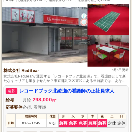
株式会社 RedBear
8月5日更新
株式会社RedBearが運営する「レコードブック北綾瀬」で、看護師として新
たなキャリアを築きませんか？東京都足立区東和にある当施設では、あなた
の資格と知識を活かし、地域の利用者様一人ひとりの健康管理を行う看護師
を募集しています。安定した正社員雇用で、アットホームな環境の中、ご自
レコードブック北綾瀬の看護師の正社員求人
急募
身の技術を最大限に発揮できる職場です。地域社会に貢献しながら、多くの
笑顔を生み出すやりがいを感じられる仕事です。職員同士のサポート体制も
298,000
給与
月給
~
円
充実しています。
応募要件
必須: 看護師
就業時間
休憩
月
火
水
木
金
土
日
急募
急募
急募
急募
急募
定休
定休
日勤
8:45
17:45
60分
～