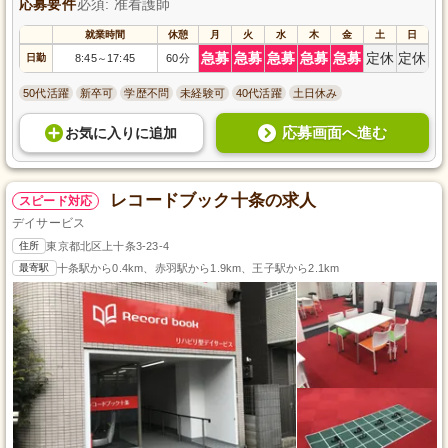
応募要件
必須: 准看護師
就業時間
休憩
月
火
水
木
金
土
日
急募
急募
急募
急募
急募
定休
定休
日勤
8:45
17:45
60分
～
50代活躍
新卒可
学歴不問
未経験可
40代活躍
土日休み
応募画面へ進む
お気に入り
に
追加
レコードブック十条の求人
スピード対応
デイサービス
住所
東京都北区上十条3-23-4
最寄駅
十条駅から0.4km、赤羽駅から1.9km、王子駅から2.1km