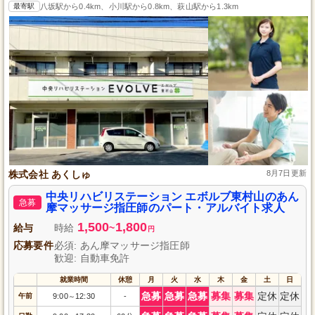
最寄駅
八坂駅から0.4km、小川駅から0.8km、萩山駅から1.3km
株式会社 あくしゅ
8月7日更新
中央リハビリステーション エボルブ東村山のあん
急募
摩マッサージ指圧師のパート・アルバイト求人
1,500
1,800
給与
時給
~
円
応募要件
必須: あん摩マッサージ指圧師
歓迎: 自動車免許
就業時間
休憩
月
火
水
木
金
土
日
急募
急募
急募
募集
募集
定休
定休
午前
9:00
12:30
-
～