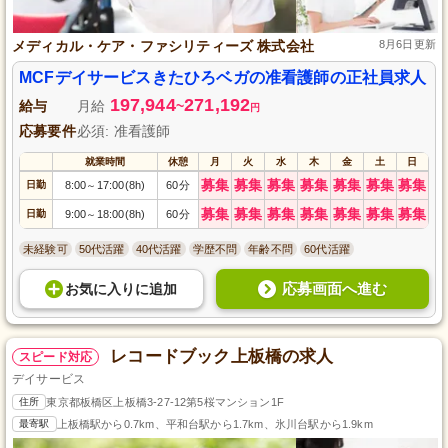
メディカル・ケア・ファシリティーズ 株式会社
8月6日更新
MCFデイサービスきたひろベガの准看護師の正社員求人
197,944
271,192
給与
月給
~
円
応募要件
必須: 准看護師
就業時間
休憩
月
火
水
木
金
土
日
募集
募集
募集
募集
募集
募集
募集
日勤
8:00
17:00(8h)
60分
～
募集
募集
募集
募集
募集
募集
募集
日勤
9:00
18:00(8h)
60分
～
未経験可
50代活躍
40代活躍
学歴不問
年齢不問
60代活躍
応募画面へ進む
お気に入り
に
追加
レコードブック上板橋の求人
スピード対応
デイサービス
住所
東京都板橋区上板橋3-27-12第5桜マンション1F
最寄駅
上板橋駅から0.7km、平和台駅から1.7km、氷川台駅から1.9km