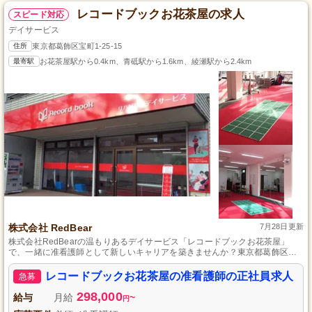
レコードブックお花茶屋の求人
スピード対応
デイサービス
住所
東京都葛飾区宝町1-25-15
最寄駅
お花茶屋駅から0.4km、青砥駅から1.6km、綾瀬駅から2.4km
株式会社 RedBear
7月28日更新
株式会社RedBearの温もりあるデイサービス「レコードブックお花茶屋」
で、一緒に准看護師として新しいキャリアを築きませんか？東京都葛飾区に
位置するアットホームな環境で、利用者様一人ひとりに寄り添ったケアを提
供します。チームワークと心温まるコミュニケーションを大切にする職場
レコードブックお花茶屋の准看護師の正社員求人
急募
で、あなたの専門知識を活かしてみませんか？アクセスの良い宝町で、充実
した福利厚生の中、安定した正社員として長期にわたりご活躍いただけま
298,000
給与
月給
~
円
す。