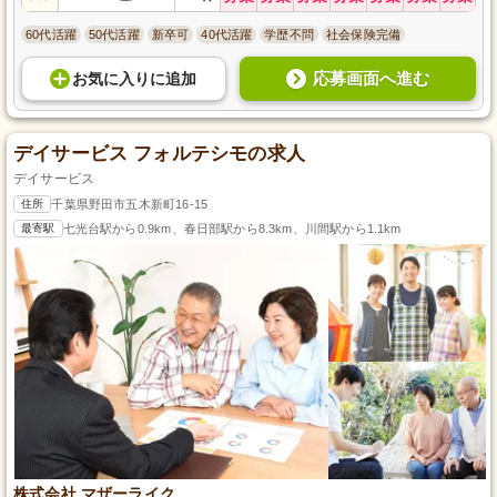
60代活躍
50代活躍
新卒可
40代活躍
学歴不問
社会保険完備
応募画面へ進む
お気に入り
に
追加
デイサービス フォルテシモの求人
デイサービス
住所
千葉県野田市五木新町16-15
最寄駅
七光台駅から0.9km、春日部駅から8.3km、川間駅から1.1km
株式会社 マザーライク