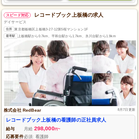
レコードブック上板橋の求人
スピード対応
デイサービス
住所
東京都板橋区上板橋3-27-12第5桜マンション1F
最寄駅
上板橋駅から0.7km、平和台駅から1.7km、氷川台駅から1.9km
株式会社 RedBear
8月7日更新
レコードブック上板橋の看護師の正社員求人
298,000
給与
月給
~
円
応募要件
必須: 看護師