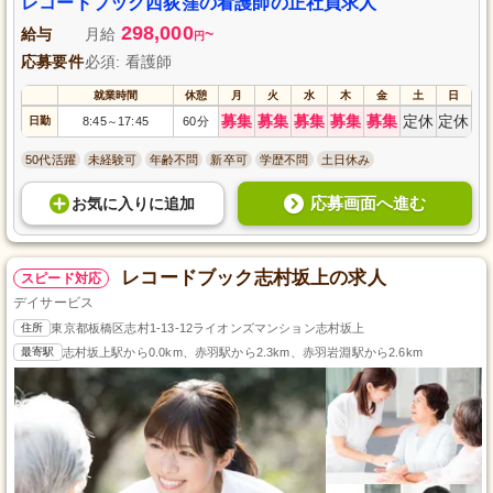
レコードブック西荻窪の看護師の正社員求人
298,000
給与
月給
~
円
応募要件
必須: 看護師
就業時間
休憩
月
火
水
木
金
土
日
募集
募集
募集
募集
募集
定休
定休
日勤
8:45
17:45
60分
～
50代活躍
未経験可
年齢不問
新卒可
学歴不問
土日休み
応募画面へ進む
お気に入り
に
追加
レコードブック志村坂上の求人
スピード対応
デイサービス
住所
東京都板橋区志村1-13-12ライオンズマンション志村坂上
最寄駅
志村坂上駅から0.0km、赤羽駅から2.3km、赤羽岩淵駅から2.6km