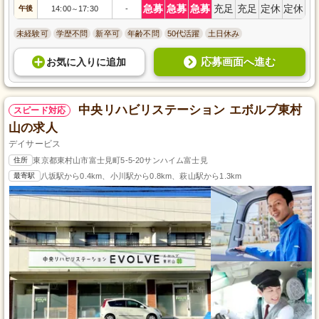
急募
急募
急募
充足
充足
定休
定休
午後
14:00
17:30
-
～
未経験可
学歴不問
新卒可
年齢不問
50代活躍
土日休み
応募画面へ進む
お気に入り
に
追加
中央リハビリステーション エボルブ東村
スピード対応
山の求人
デイサービス
住所
東京都東村山市富士見町5-5-20サンハイム富士見
最寄駅
八坂駅から0.4km、小川駅から0.8km、萩山駅から1.3km