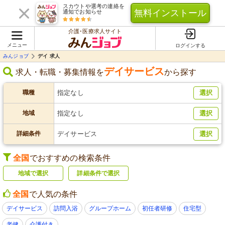
スカウトや選考の連絡を
無料インストール
通知でお知らせ
介護･医療求人サイト
メニュー
ログインする
みんジョブ
デイ 求人
デイサービス
求人・転職・募集情報を
から探す
職種
指定なし
選択
地域
指定なし
選択
詳細条件
デイサービス
選択
全国
でおすすめの検索条件
地域で選択
詳細条件で選択
全国
で人気の条件
デイサービス
訪問入浴
グループホーム
初任者研修
住宅型
老健
介護付き