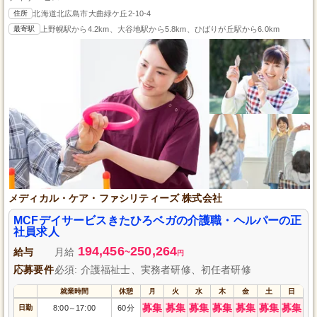
住所
北海道北広島市大曲緑ケ丘2-10-4
最寄駅
上野幌駅から4.2km、大谷地駅から5.8km、ひばりが丘駅から6.0km
メディカル・ケア・ファシリティーズ 株式会社
MCFデイサービスきたひろベガの介護職・ヘルパーの正
社員求人
194,456
250,264
給与
月給
~
円
応募要件
必須: 介護福祉士、実務者研修、初任者研修
就業時間
休憩
月
火
水
木
金
土
日
募集
募集
募集
募集
募集
募集
募集
日勤
8:00
17:00
60分
～