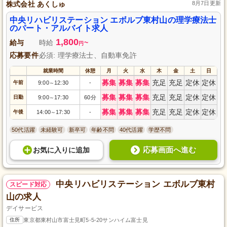
株式会社 あくしゅ
8月7日更新
中央リハビリステーション エボルブ東村山の理学療法士
のパート・アルバイト求人
1,800
給与
時給
~
円
応募要件
必須: 理学療法士、自動車免許
就業時間
休憩
月
火
水
木
金
土
日
募集
募集
募集
充足
充足
定休
定休
午前
9:00
12:30
-
～
募集
募集
募集
充足
充足
定休
定休
日勤
9:00
17:30
60分
～
募集
募集
募集
充足
充足
定休
定休
午後
14:00
17:30
-
～
50代活躍
未経験可
新卒可
年齢不問
40代活躍
学歴不問
応募画面へ進む
お気に入り
に
追加
中央リハビリステーション エボルブ東村
スピード対応
山の求人
デイサービス
住所
東京都東村山市富士見町5-5-20サンハイム富士見