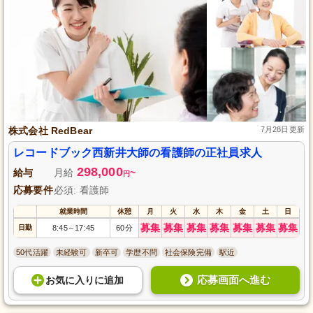
株式会社 RedBear
7月28日更新
レコードブック西新井大師の看護師の正社員求人
298,000
給与
月給
~
円
応募要件
必須: 看護師
就業時間
休憩
月
火
水
木
金
土
日
募集
募集
募集
募集
募集
募集
募集
日勤
8:45
17:45
60分
～
50代活躍
未経験可
新卒可
学歴不問
社会保険完備
駅近
応募画面へ進む
お気に入り
に
追加