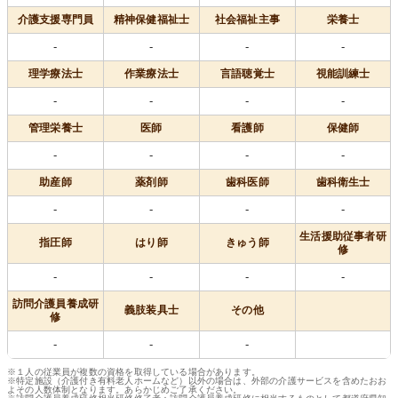
介護支援専門員
精神保健福祉士
社会福祉主事
栄養士
-
-
-
-
理学療法士
作業療法士
言語聴覚士
視能訓練士
-
-
-
-
管理栄養士
医師
看護師
保健師
-
-
-
-
助産師
薬剤師
歯科医師
歯科衛生士
-
-
-
-
生活援助従事者研
指圧師
はり師
きゅう師
修
-
-
-
-
訪問介護員養成研
義肢装具士
その他
修
-
-
-
※１人の従業員が複数の資格を取得している場合があります。
※特定施設（介護付き有料老人ホームなど）以外の場合は、外部の介護サービスを含めたおお
よその人数体制となります。あらかじめご了承ください。