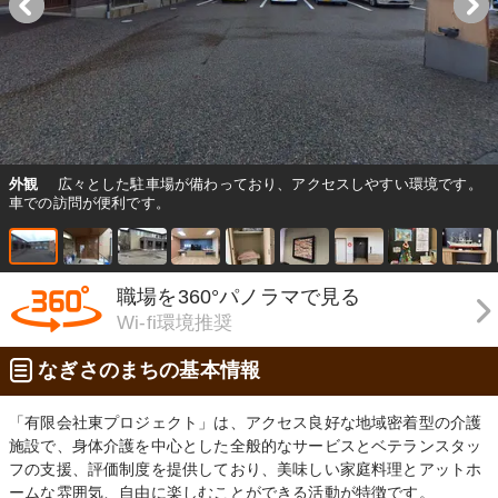
外観
広々とした駐車場が備わっており、アクセスしやすい環境です。
車での訪問が便利です。
職場を360°パノラマで見る
Wi-fi環境推奨
なぎさのまちの基本情報
「有限会社東プロジェクト」は、アクセス良好な地域密着型の介護
施設で、身体介護を中心とした全般的なサービスとベテランスタッ
フの支援、評価制度を提供しており、美味しい家庭料理とアットホ
ームな雰囲気、自由に楽しむことができる活動が特徴です。