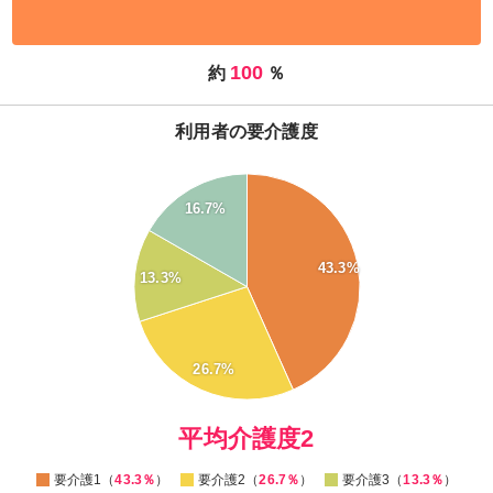
100
約
％
利用者の要介護度
45
16.7%
40
35
43.3%
13.3%
30
25
20
26.7%
15
0
平均介護度2
要介護1（
43.3％
）
要介護2（
26.7％
）
要介護3（
13.3％
）