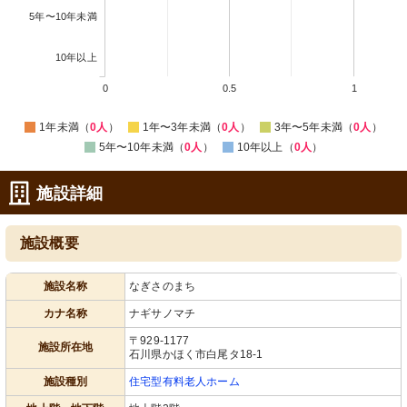
5年〜10年未満
10年以上
0
0.5
1
1年未満（
0人
）
1年〜3年未満（
0人
）
3年〜5年未満（
0人
）
5年〜10年未満（
0人
）
10年以上（
0人
）
施設詳細
施設概要
施設名称
なぎさのまち
カナ名称
ナギサノマチ
〒929-1177
施設所在地
石川県かほく市白尾タ18-1
施設種別
住宅型有料老人ホーム