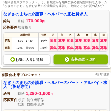
「有限会社東プロジェクト」は、自然豊かな場所にある住宅型有料老人ホーム
「なぎさのまち」を含む多数の介護施設を運営し、地域とともに質の高い介護
を提供しながら、スタッフに対する充実したサポートや評価を重視していま
す。
なぎさのまちの介護職・ヘルパーの正社員求人
170,000
給与
月給
円
応募要件
無資格可
就業時間
休憩
月
火
水
木
金
土
日
募集
募集
募集
募集
募集
募集
募集
日勤
8:30
17:30
60分
～
募集
募集
募集
募集
募集
募集
募集
夜勤
17:00
翌9:00
180分
～
応募画面へ進む
お気に入り
に
追加
有限会社 東プロジェクト
8月7日更新
なぎさのまちの介護職・ヘルパーのパート・アルバイト求
人 （夜勤専従）
1,280
1,600
給与
時給
~
円
応募要件
必須: 初任者研修
歓迎: 自動車免許