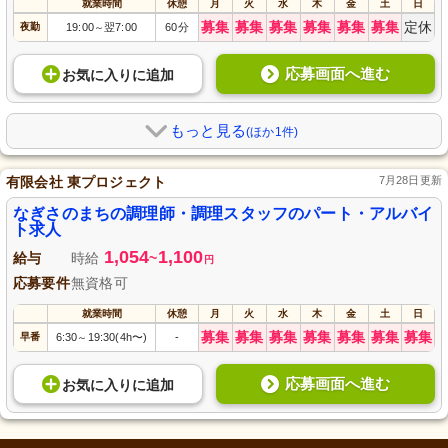
就業時間
休憩
月
火
水
木
金
土
日
募集
募集
募集
募集
募集
募集
定休
夜勤
19:00
翌7:00
60分
～
応募画面へ進む
お気に入り
に
追加
もっと見る
(ほか1件)
有限会社 東プロジェクト
7月28日更新
なぎさのまちの調理師・調理スタッフのパート・アルバイ
ト求人
1,054
1,100
給与
時給
~
円
応募要件
無資格可
就業時間
休憩
月
火
水
木
金
土
日
募集
募集
募集
募集
募集
募集
募集
早番
6:30
19:30(4h〜)
-
～
応募画面へ進む
お気に入り
に
追加