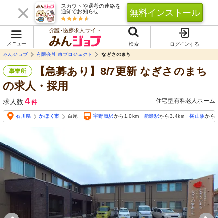
スカウトや選考の連絡を
無料インストール
通知でお知らせ
介護･医療求人サイト
メニュー
検索
ログインする
みんジョブ
有限会社 東プロジェクト
なぎさのまち
【急募あり】8/7更新 なぎさのまち
事業所
の求人・採用
4
住宅型有料老人ホーム
求人数
件
石川県
かほく市
白尾
宇野気駅
から1.0km
能瀬駅
から3.4km
横山駅
から4