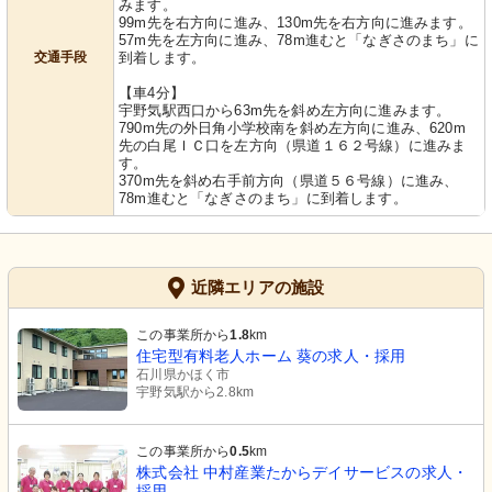
みます。
99m先を右方向に進み、130m先を右方向に進みます。
57m先を左方向に進み、78m進むと「なぎさのまち」に
交通手段
到着します。
【車4分】
宇野気駅西口から63m先を斜め左方向に進みます。
790m先の外日角小学校南を斜め左方向に進み、620m
先の白尾ＩＣ口を左方向（県道１６２号線）に進みま
す。
370m先を斜め右手前方向（県道５６号線）に進み、
78m進むと「なぎさのまち」に到着します。
近隣エリアの施設
この事業所から
1.8
km
住宅型有料老人ホーム 葵の求人・採用
石川県かほく市
宇野気駅から2.8km
この事業所から
0.5
km
株式会社 中村産業たからデイサービスの求人・
採用