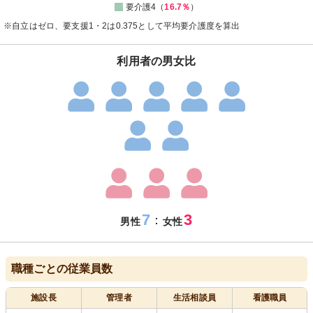
要介護4（
16.7％
）
※自立はゼロ、要支援1・2は0.375として平均要介護度を算出
利用者の男女比
7
3
：
男性
女性
職種ごとの従業員数
施設長
管理者
生活相談員
看護職員