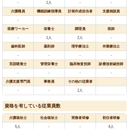
-
1人
-
-
介護職員
機能訓練指導員
計画作成担当者
支援相談員
-
-
-
-
医療
ワーカー
栄養士
調理員
医師
-
1人
2人
-
歯科医師
薬剤師
理学療法士
作業療法士
-
-
-
-
言語聴覚士
管理栄養士
臨床検査技師
診療放射線技師
-
-
-
-
介護支援専門員
事務員
その他の従業者
-
-
1人
資格を有している従業員数
介護福祉士
社会福祉士
実務者研修
初任者研修
5人
-
-
4人