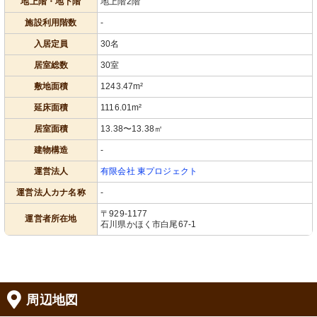
地上階・地下階
地上階2階
施設利用階数
-
入居定員
30名
居室総数
30室
敷地面積
1243.47m²
延床面積
1116.01m²
居室面積
13.38〜13.38㎡
建物構造
-
運営法人
有限会社 東プロジェクト
運営法人カナ名称
-
〒929-1177
運営者所在地
石川県かほく市白尾67-1
周辺地図