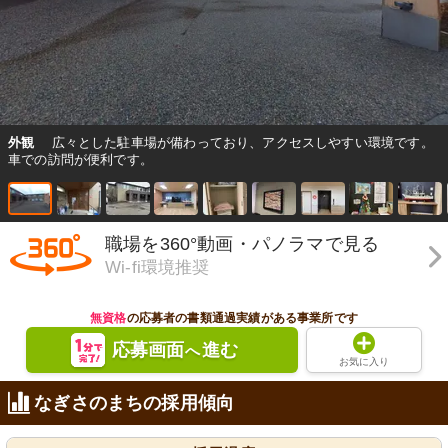
外観
広々とした駐車場が備わっており、アクセスしやすい環境です。
車での訪問が便利です。
職場を360°動画・パノラマで見る
Wi-fi環境推奨
無資格
の応募者の書類通過実績がある事業所です
応募画面
進む
へ
お気に入り
なぎさのまちの採用傾向