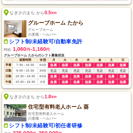
0.5
なぎさのまち から
km
グループホーム たから
グループホーム
介護職・ヘルパー
シフト制/未経験可/自動車免許
1,060
1,160
時給
円
円
〜
グループホーム たからのシフト募集状況
就業時間
休憩
月
火
水
木
金
土
日
早番
7:30
～
16:30
60
分
急募
急募
急募
急募
急募
急募
急募
日勤
9:00
～
15:30
30
分
充足
充足
充足
充足
充足
充足
充足
日勤
10:30
～
19:30
60
分
急募
急募
急募
急募
急募
急募
急募
午後
15:30
～
19:30
0
分
急募
急募
急募
急募
急募
急募
急募
1.8
なぎさのまち から
km
住宅型有料老人ホーム 葵
住宅型有料老人ホーム
介護職・ヘルパー
シフト制/未経験可/初任者研修