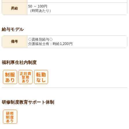
50 ～ 100円
昇給
（時間あたり）
給与モデル
◇資格別給与◇
備考
介護福祉士有：時給1,200円
福利厚生
社内制度
正社員登用あ
り
研修制度
教育
サポート体制
研