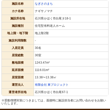
施設名称
なぎさのまち
カナ名称
ナギサノマチ
施設所在地
石川県かほく市白尾タ18-1
居室
居室
施設種別
住宅型有料老人ホーム
自然光が差し込む居室で、快適な空間
明るい自然光が差し込む洋室です。小
が広がります。エアコン完備で快適に
型冷蔵庫とテレビが設置されていま
過ごせます。
す。
地上階・地下階
地上階2階
施設利用階数
-
入居定員
30名
居室総数
30室
敷地面積
1243.47m²
延床面積
1116.01m²
居室面積
13.38〜13.38㎡
キッチン
コインランドリー
広々としたキッチンでは、調理道具や
使いやすさが考慮されたコインランド
運営法人
有限会社 東プロジェクト
収納スペースが充実しており、居住者
リーです。清潔感があり、快適にご利
同士で料理を楽しめます。
用いただけます。
運営者所在地
石川県かほく市白尾67-1
※受動喫煙対策につきましては、面接時に施設担当者にお問い合わせをお願い
いたします。