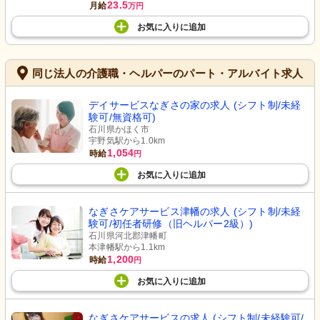
23.5
月給
万円
お気に入り
に
追加
同じ法人の介護職・ヘルパーのパート・アルバイト求人
デイサービスなぎさの家の求人 (シフト制/未経
験可/無資格可)
石川県かほく市
宇野気駅から1.0km
1,054
時給
円
お気に入り
に
追加
なぎさケアサービス津幡の求人 (シフト制/未経
験可/初任者研修（旧ヘルパー2級）)
石川県河北郡津幡町
本津幡駅から1.1km
1,200
時給
円
お気に入り
に
追加
なぎさケアサービスの求人 (シフト制/未経験可/