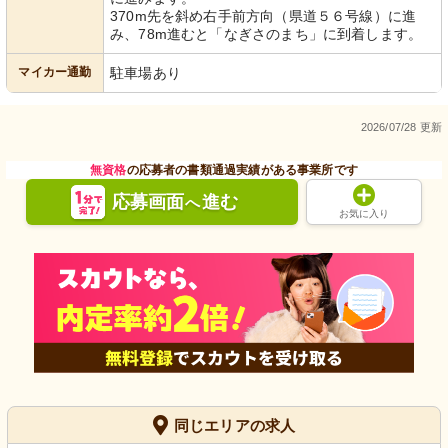
370m先を斜め右手前方向（県道５６号線）に進
み、78m進むと「なぎさのまち」に到着します。
マイカー通勤
駐車場あり
2026/07/28 更新
無資格
の応募者の書類通過実績がある事業所です
応募画面
進む
へ
お気に入り
同じエリアの求人