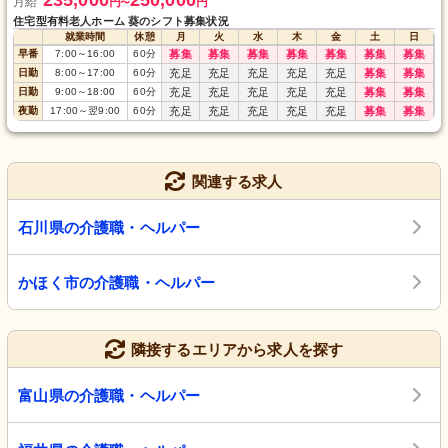
235,000
250,000
月給
円
円
〜
住宅型有料老人ホーム 葵のシフト募集状況
就業時間
休憩
月
火
水
木
金
土
日
早番
7:00
～
16:00
60
分
募集
募集
募集
募集
募集
募集
募集
日勤
8:00
～
17:00
60
分
充足
充足
充足
充足
充足
募集
募集
日勤
9:00
～
18:00
60
分
充足
充足
充足
充足
充足
募集
募集
夜勤
17:00
～
翌9:00
60
分
充足
充足
充足
充足
充足
募集
募集
関連する求人
石川県の介護職・ヘルパー
かほく市の介護職・ヘルパー
隣接するエリアから求人を探す
富山県の介護職・ヘルパー