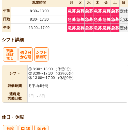
就業時間
月
火
水
木
金
土
日
午前
急募
急募
急募
急募
急募
急募
定休
8:30
13:00
～
日勤
急募
急募
急募
急募
急募
急募
定休
8:30
17:30
～
午後
急募
急募
急募
急募
急募
急募
定休
13:00
17:00
～
シフト詳細
残
週
シ
① 8:30〜13:00 （休憩0分）
シフト
② 8:30〜17:30 （休憩60分）
業ほぼなし
2日から可
フト相談可
③ 13:00〜17:00 （休憩0分）
残業時間
月平均4時間
週所定
2日 ～ 3日
労働日数
休日・休暇