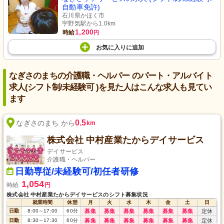
自動車免許)
石川県かほく市
宇野気駅から1.0km
1,200
時給
円
お気に入り
に
追加
なぎさのまちの介護職・ヘルパー のパート・アルバイト
求人(シフト制/未経験可 )を見た人はこんな求人も見てい
ます
0.5
なぎさのまち から
km
株式会社 中村産業たからデイサービス
デイサービス
介護職・ヘルパー
日勤専従/未経験可/初任者研修
1,054
時給
円
株式会社 中村産業たからデイサービスのシフト募集状況
就業時間
休憩
月
火
水
木
金
土
日
日勤
8:00
～
17:00
60
分
募集
募集
募集
募集
募集
募集
定休
日勤
8:30
～
17:30
60
分
募集
募集
募集
募集
募集
募集
定休