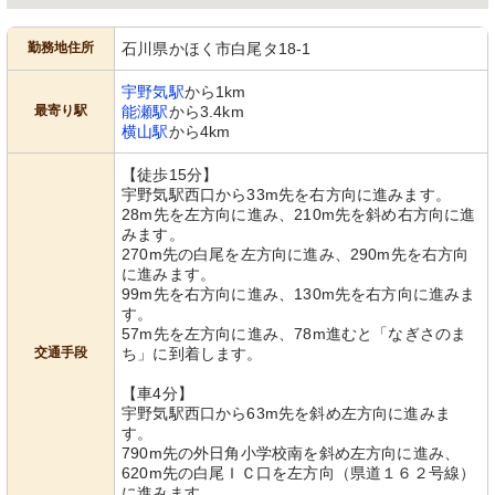
勤務地住所
石川県かほく市白尾タ18-1
宇野気駅
から1km
最寄り駅
能瀬駅
から3.4km
横山駅
から4km
ラウンジ
リビング
自然光が差し込む広々とした空間で、
広々としたリビングには自然光が差し
【徒歩15分】
リラックスしながら楽しむ様子が見ら
込み、リラックスした雰囲気です。快
れます。
適な談話が楽しめます。
宇野気駅西口から33m先を右方向に進みます。
28m先を左方向に進み、210m先を斜め右方向に進
みます。
270m先の白尾を左方向に進み、290m先を右方向
に進みます。
99m先を右方向に進み、130m先を右方向に進みま
す。
57m先を左方向に進み、78m進むと「なぎさのま
交通手段
ち」に到着します。
【車4分】
トイレ
外観
宇野気駅西口から63m先を斜め左方向に進みま
安全を考慮した手すりが設置され、快
す。
適に利用できるよう工夫されていま
す。
790m先の外日角小学校南を斜め左方向に進み、
620m先の白尾ＩＣ口を左方向（県道１６２号線）
に進みます。