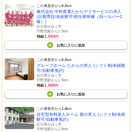
この事業所から
0.5
km
株式会社 中村産業たからデイサービスの求人
(日勤専従/未経験可/初任者研修（旧ヘルパー2
級）)
石川県かほく市
宇野気駅から1.5km
1,054
時給
円
お気に入り
に
追加
この事業所から
0.5
km
グループホーム たからの求人 (シフト制/未経験
可/自動車免許)
石川県かほく市
宇野気駅から1.5km
1,060
時給
円
お気に入り
に
追加
この事業所から
1.8
km
住宅型有料老人ホーム 葵の求人 (シフト制/未経
験可/自動車免許)
石川県かほく市
宇野気駅から2.8km