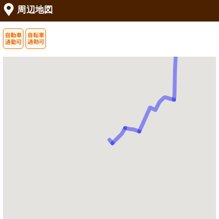
周辺地図
居室
掲示物
穏やかな雰囲気の中でゆっくり休めま
詳細な日程が分かる掲示板がありま
す。木目調の床は、暖かさを感じさせ
す。情報が整理されており、働くうえ
ます。
で便利です。
掲示物
キッチン
献立が掲示された壁面です。季節感あ
広々としたキッチンで、スタッフが使
ふれるデザインが来訪者を和ませてい
いやすい配置になっています。収納も
ます。
十分にあります。