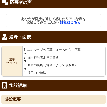
応募者の声
看板
エレベーター
あなたが面接を通して感じたリアルな声を
心温まるデザインの看板が迎えてくれ
優しい照明に包まれ、静かでリラック
投稿してみませんか？
詳細はこちら
ます。施設での仕事がより楽しく感じ
スできる移動を提供する空間です。
られるでしょう。
選考・面接
1. みんジョブの応募フォームからご応募
▼
2. 採用担当者よりご連絡
選考
▼
プロセス
3. 面接の実施（場合によって複数回）
▼
廊下
ラウンジ
4. 採用のご連絡
シンプルで清潔感のある廊下です。手
明るく広々とした空間で、自然光が優
前には洗面台が設置されています。
しく差し込んでいます。居心地の良い
ソファでゆっくり過ごせます。
施設詳細
施設概要