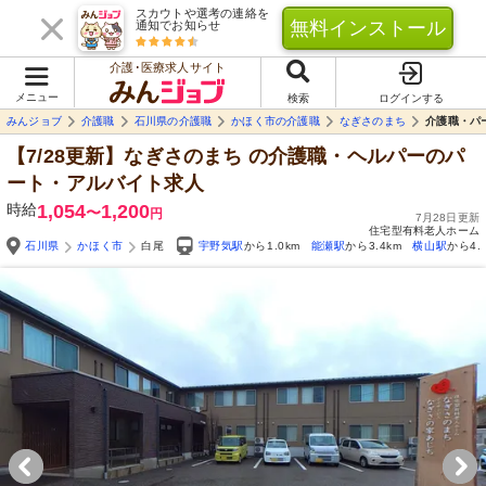
スカウトや選考の連絡を
無料インストール
通知でお知らせ
介護･医療求人サイト
メニュー
検索
ログインする
みんジョブ
介護職
石川県の介護職
かほく市の介護職
なぎさのまち
介護職・パ
【7/28更新】なぎさのまち
の介護職・ヘルパーのパ
ート・アルバイト求人
時給
1,054
1,200
〜
円
7月28日更新
住宅型有料老人ホーム
石川県
かほく市
白尾
宇野気駅
から1.0km
能瀬駅
から3.4km
横山駅
から4.
Yo
自由