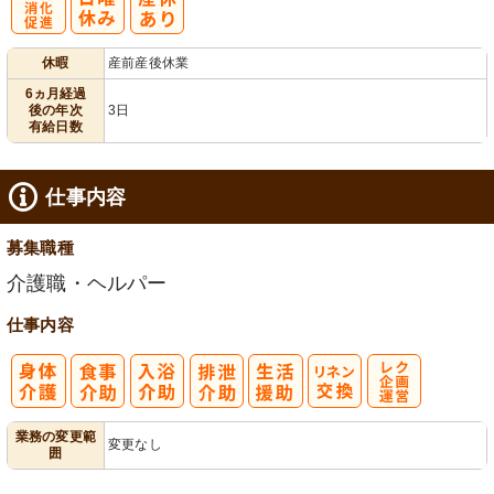
有
休暇
産前産後休業
給消化促進
6ヵ月経過
後の年次
3日
有給日数
仕事内容
募集職種
介護職・ヘルパー
仕事内容
レク企画・運
業務の変更範
変更なし
囲
営