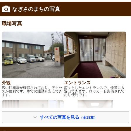
なぎさのまちの写真
修制度あり
職場写真
外観
エントランス
広い駐車場が確保されており、アクセ
広々としたエントランスで、快適に入
スが便利です。車での通勤も安心でき
退出できます。ロッカーも完備されて
ます。
おり便利です。
すべての写真を見る
（全18枚）