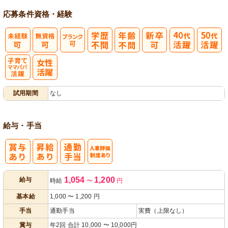
応募条件
資格・経験
子育てママパ
試用期間
なし
パ活躍
給与・手当
人事評価制度
1,054
1,200
給与
時給
〜
円
あり
基本給
1,000
〜
1,200
円
手当
通勤手当
実費（上限なし）
賞与
年2回 合計 10,000 〜 10,000円