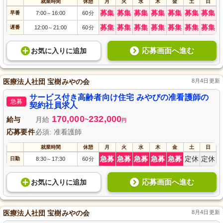
就業時間
休憩
月
火
水
木
金
土
日
募集
募集
募集
募集
募集
募集
募集
早番
7:00
16:00
60分
～
募集
募集
募集
募集
募集
募集
募集
遅番
12:00
21:00
60分
～
応募画面へ進む
お気に入り
に
追加
医療法人社団 宝樹みやの会
8月4日更新
サービス付き高齢者向け住宅 みやびの准看護師の
急募
契約社員求人
170,000
232,000
給与
月給
~
円
応募要件
必須: 准看護師
就業時間
休憩
月
火
水
木
金
土
日
急募
急募
急募
急募
急募
定休
定休
日勤
8:30
17:30
60分
～
応募画面へ進む
お気に入り
に
追加
医療法人社団 宝樹みやの会
8月4日更新