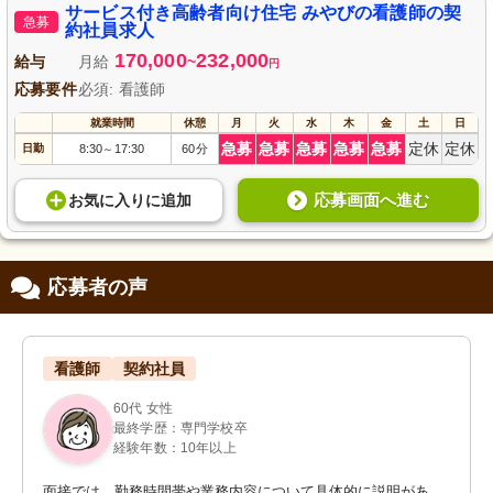
サービス付き高齢者向け住宅 みやびの看護師の契
急募
約社員求人
170,000
232,000
給与
月給
~
円
応募要件
必須: 看護師
就業時間
休憩
月
火
水
木
金
土
日
急募
急募
急募
急募
急募
定休
定休
日勤
8:30
17:30
60分
～
応募画面へ進む
お気に入り
に
追加
応募者の声
看護師
契約社員
60代 女性
最終学歴：専門学校卒
経験年数：10年以上
面接では、勤務時間帯や業務内容について具体的に説明があ