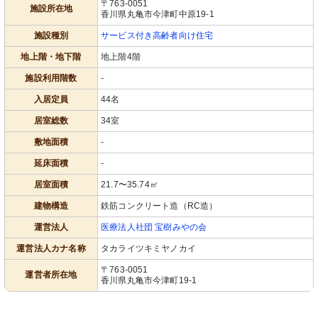
〒763-0051
施設所在地
香川県丸亀市今津町中原19-1
施設種別
サービス付き高齢者向け住宅
地上階・地下階
地上階4階
施設利用階数
-
入居定員
44名
居室総数
34室
敷地面積
-
延床面積
-
居室面積
21.7〜35.74㎡
建物構造
鉄筋コンクリート造（RC造）
運営法人
医療法人社団 宝樹みやの会
運営法人カナ名称
タカライツキミヤノカイ
〒763-0051
運営者所在地
香川県丸亀市今津町19-1