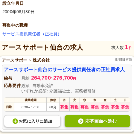
設立年月日
2000年06月30日
募集中の職種
サービス提供責任者（正社員）
アースサポート仙台
の求人
1
求人数
件
アースサポート 株式会社
8月5日更新
アースサポート仙台のサービス提供責任者の正社員求人
264,700
276,700
給与
月給
~
円
応募要件
必須: 自動車免許
いずれか必須: 介護福祉士、実務者研修
就業時間
休憩
月
火
水
木
金
土
日
募集
募集
募集
募集
募集
募集
募集
日勤
8:30
17:30
60分
～
応募画面へ進む
お気に入り
に
追加