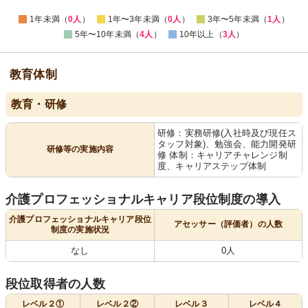
1年未満（
0人
）
1年〜3年未満（
0人
）
3年〜5年未満（
1人
）
5年〜10年未満（
4人
）
10年以上（
3人
）
教育体制
教育・研修
研修：実務研修(入社時及び現任ス
タッフ対象)、勉強会、能力開発研
研修等の実施内容
修 体制：キャリアチャレンジ制
度、キャリアステップ体制
介護プロフェッショナルキャリア段位制度の導入
介護プロフェッショナルキャリア段位
アセッサー（評価者）の人数
制度の実施状況
なし
0人
段位取得者の人数
レベル２①
レベル２②
レベル３
レベル４