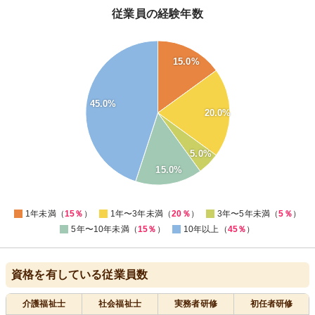
従業員の経験年数
45
15.0%
40
35
30
45.0%
20.0%
25
20
15
5.0%
10
15.0%
5
0
1年未満（
15％
）
1年〜3年未満（
20％
）
3年〜5年未満（
5％
）
5年〜10年未満（
15％
）
10年以上（
45％
）
資格を有している従業員数
介護福祉士
社会福祉士
実務者研修
初任者研修