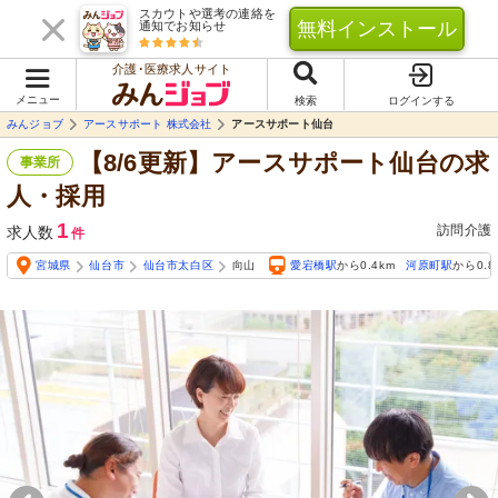
スカウトや選考の連絡を
無料インストール
通知でお知らせ
介護･医療求人サイト
メニュー
検索
ログインする
みんジョブ
アースサポート 株式会社
アースサポート仙台
【8/6更新】アースサポート仙台の求
事業所
人・採用
1
訪問介護
求人数
件
宮城県
仙台市
仙台市太白区
向山
愛宕橋駅
から0.4km
河原町駅
から0.8