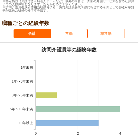
※特定施設（介護付き有料老人ホームなど）以外の場合は、外部の介護サービスを含めたおお
よその人数体制となります。あらかじめご了承ください。
※訪問介護員養成研修相当研修修了者：訪問介護員養成研修に相当するものとして都道府県知
事が認めた研修の修了者を指す。
職種ごとの経験年数
合計
常勤
非常勤
訪問介護員等の経験年数
1年未満
1年〜3年未満
3年〜5年未満
5年〜10年未満
10年以上
0
2
4