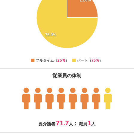
25.0%
65
60
55
50
45
40
75.0%
35
30
25
20
0
フルタイム（
25％
）
パート（
75％
）
従業員の体制
71.7
1
：
要介護者
人
職員
人