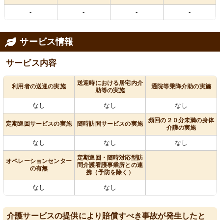
-
-
-
-
サービス情報
サービス内容
送迎時における居宅内介
利用者の送迎の実施
通院等乗降介助の実施
助等の実施
なし
なし
なし
頻回の２０分未満の身体
定期巡回サービスの実施
随時訪問サービスの実施
介護の実施
なし
なし
なし
定期巡回・随時対応型訪
オペレーションセンター
問介護看護事業所との連
の有無
携（予防を除く）
なし
なし
介護サービスの提供により賠償すべき事故が発生したと