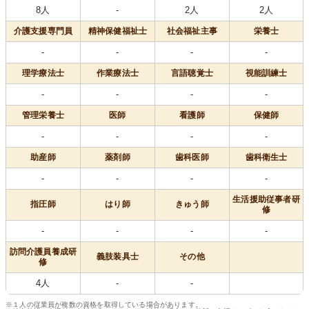
8人
-
2人
2人
介護支援専門員
精神保健福祉士
社会福祉主事
栄養士
-
-
-
-
理学療法士
作業療法士
言語聴覚士
視能訓練士
-
-
-
-
管理栄養士
医師
看護師
保健師
-
-
-
-
助産師
薬剤師
歯科医師
歯科衛生士
-
-
-
-
生活援助従事者研
指圧師
はり師
きゅう師
修
-
-
-
-
訪問介護員養成研
義肢装具士
その他
修
4人
-
-
※１人の従業員が複数の資格を取得している場合があります。