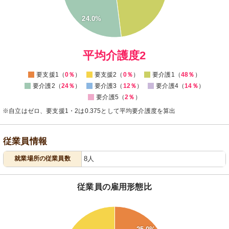
15
10
24.0%
5
0
0
平均介護度2
要支援1（
0％
）
要支援2（
0％
）
要介護1（
48％
）
要介護2（
24％
）
要介護3（
12％
）
要介護4（
14％
）
要介護5（
2％
）
※自立はゼロ、要支援1・2は0.375として平均要介護度を算出
従業員情報
就業場所の従業員数
8人
従業員の雇用形態比
80
75
70