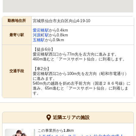
勤務地住所
宮城県仙台市太白区向山4-19-10
愛宕橋駅
から0.4km
最寄り駅
河原町駅
から0.8km
五橋駅
から0.9km
【徒歩6分】
愛宕橋駅西1口から77m先を左方向に進みます。
460m進むと「アースサポート仙台」に到着します。
【車2分】
交通手段
愛宕橋駅西1口から100m先を左方向（昭和市電通り）
に進みます。
540m先の越路を斜め左手前方向（国道２８６号線）に
進み、65m進むと「アースサポート仙台」に到着しま
す。
近隣エリアの施設
この事業所から
1.8
km