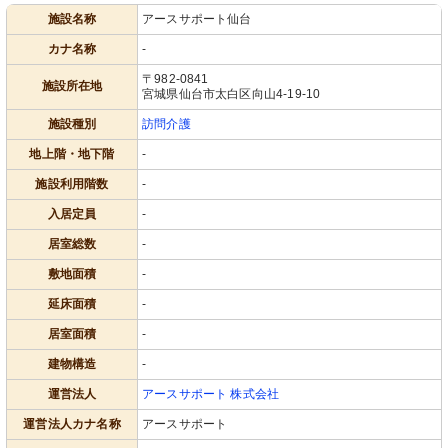
施設名称
アースサポート仙台
カナ名称
-
〒982-0841
施設所在地
宮城県仙台市太白区向山4-19-10
施設種別
訪問介護
地上階・地下階
-
施設利用階数
-
入居定員
-
居室総数
-
敷地面積
-
延床面積
-
居室面積
-
建物構造
-
運営法人
アースサポート 株式会社
運営法人カナ名称
アースサポート