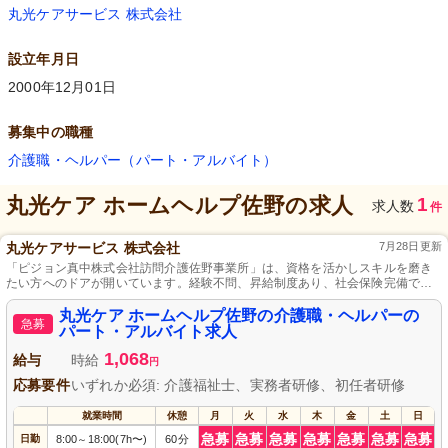
丸光ケアサービス 株式会社
設立年月日
2000年12月01日
募集中の職種
介護職・ヘルパー（パート・アルバイト）
丸光ケア ホームヘルプ佐野
の求人
1
求人数
件
丸光ケアサービス 株式会社
7月28日更新
「ピジョン真中株式会社訪問介護佐野事業所」は、資格を活かしスキルを磨き
たい方へのドアが開いています。経験不問、昇給制度あり、社会保険完備で安
心。さらに、しっかりとした勤務体制と休日対応により、家庭との両立が可能
な環境が用意されており、日々の業務への取り組みが給与に反映される体制
丸光ケア ホームヘルプ佐野の介護職・ヘルパーの
急募
で、やりがいのある仕事をご提供します。
パート・アルバイト求人
1,068
給与
時給
円
応募要件
いずれか必須: 介護福祉士、実務者研修、初任者研修
就業時間
休憩
月
火
水
木
金
土
日
急募
急募
急募
急募
急募
急募
急募
日勤
8:00
18:00(7h〜)
60分
～