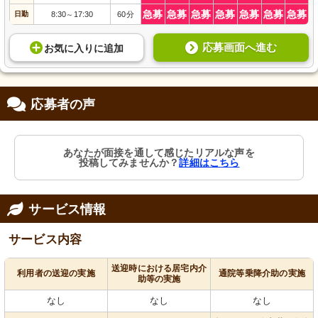
急募
急募
急募
急募
急募
急募
急募
日勤
8:30
17:30
60分
～
応募画面へ進む
お気に入り
に
追加
応募者の声
あなたが面接を通して感じたリアルな声を
投稿してみませんか？
詳細はこちら
サービス情報
サービス内容
送迎時における居宅内介
利用者の送迎の実施
通院等乗降介助の実施
助等の実施
なし
なし
なし