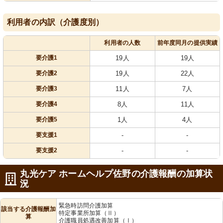
利用者の内訳（介護度別）
利用者の人数
前年度同月の提供実績
要介護1
19人
19人
要介護2
19人
22人
要介護3
11人
7人
要介護4
8人
11人
要介護5
1人
4人
要支援1
-
-
要支援2
-
-
丸光ケア ホームヘルプ佐野の介護報酬の加算状
況
緊急時訪問介護加算
該当する介護報酬加
特定事業所加算（Ⅱ）
算
介護職員処遇改善加算（Ⅰ）