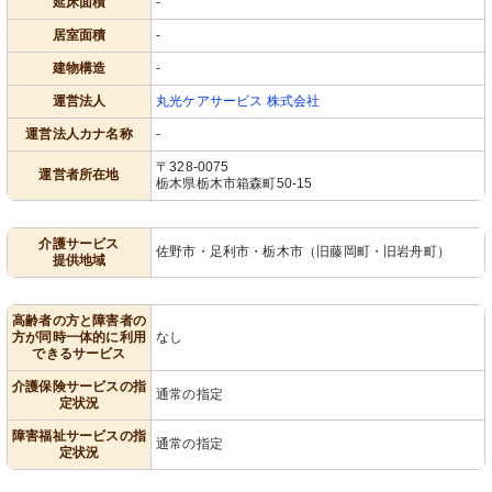
延床面積
-
居室面積
-
建物構造
-
運営法人
丸光ケアサービス 株式会社
運営法人カナ名称
-
〒328-0075
運営者所在地
栃木県栃木市箱森町50-15
介護サービス
佐野市・足利市・栃木市（旧藤岡町・旧岩舟町）
提供地域
高齢者の方と障害者の
方が同時一体的に利用
なし
できるサービス
介護保険サービスの指
通常の指定
定状況
障害福祉サービスの指
通常の指定
定状況