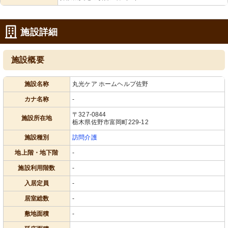
施設詳細
施設概要
施設名称
丸光ケア ホームヘルプ佐野
カナ名称
-
〒327-0844
施設所在地
栃木県佐野市富岡町229-12
施設種別
訪問介護
地上階・地下階
-
施設利用階数
-
入居定員
-
居室総数
-
敷地面積
-