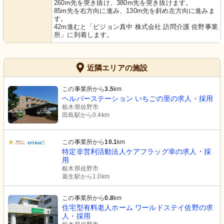
260m先を突き抜け、380m先を突き抜けます。
85m先を右方向に進み、130m先を斜め左方向に進みま
す。
42m進むと「ピジョン真中 株式会社 訪問介護 佐野事業
所」に到着します。
近隣エリアの施設
この事業所から
3.5
km
ヘルパーステーション いちごの里の求人・採用
栃木県佐野市
田島駅から0.4km
この事業所から
10.1
km
特定非営利活動法人ケアフラッグ幸の求人・採
用
栃木県佐野市
葛生駅から1.0km
この事業所から
0.8
km
住宅型有料老人ホーム ワールドステイ佐野の求
人・採用