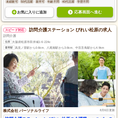
未経験可
50代活躍
新卒可
年齢不問
40代活躍
学歴不問
応募画面へ進む
お気に入り
に
追加
訪問介護ステーション びれい松原の求人
スピード対応
訪問介護
住所
大阪府松原市田井城1-6-224c
最寄駅
高見ノ里駅から0.6km、八尾南駅から3.6km、中百舌鳥駅から4.9km
株式会社 パーソナルライフ
8月6日更新