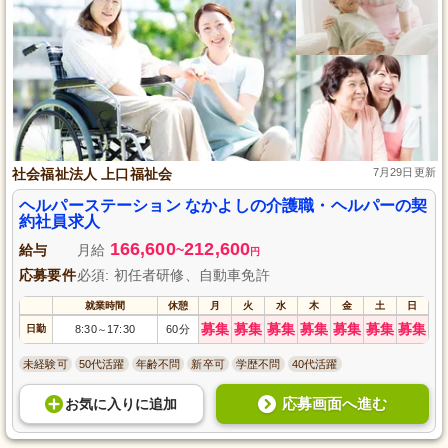
社会福祉法人 上口福祉会
7月29日更新
ヘルパーステーション なかよしの介護職・ヘルパーの契
約社員求人
166,600
212,600
給与
月給
~
円
応募要件
必須: 初任者研修、自動車免許
就業時間
休憩
月
火
水
木
金
土
日
募集
募集
募集
募集
募集
募集
募集
日勤
8:30
17:30
60分
～
未経験可
50代活躍
年齢不問
新卒可
学歴不問
40代活躍
応募画面へ進む
お気に入り
に
追加