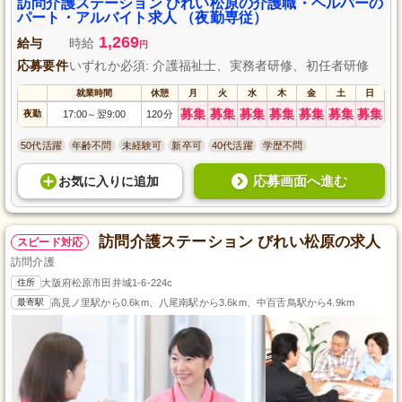
訪問介護ステーション びれい松原の介護職・ヘルパーの
パート・アルバイト求人 （夜勤専従）
1,269
給与
時給
円
応募要件
いずれか必須: 介護福祉士、実務者研修、初任者研修
就業時間
休憩
月
火
水
木
金
土
日
募集
募集
募集
募集
募集
募集
募集
夜勤
17:00
翌9:00
120分
～
50代活躍
年齢不問
未経験可
新卒可
40代活躍
学歴不問
応募画面へ進む
お気に入り
に
追加
訪問介護ステーション びれい松原の求人
スピード対応
訪問介護
住所
大阪府松原市田井城1-6-224c
最寄駅
高見ノ里駅から0.6km、八尾南駅から3.6km、中百舌鳥駅から4.9km