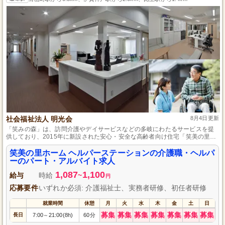
社会福祉法人 明光会
8月4日更新
「笑みの森」は、訪問介護やデイサービスなどの多岐にわたるサービスを提
供しており、2015年に新設された安心・安全な高齢者向け住宅「笑美の里ホ
ームヘルパーステーション」では、フレキシブルな勤務形態と託児所も完備
していて、生活支援を全力でサポートします。
笑美の里ホーム ヘルパーステーションの介護職・ヘルパ
ーのパート・アルバイト求人
1,087
1,100
給与
時給
~
円
応募要件
いずれか必須: 介護福祉士、実務者研修、初任者研修
就業時間
休憩
月
火
水
木
金
土
日
募集
募集
募集
募集
募集
募集
募集
長日
7:00
21:00(8h)
60分
～