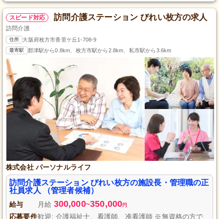
訪問介護ステーション びれい枚方の求人
スピード対応
訪問介護
住所
大阪府枚方市香里ケ丘1-708-9
最寄駅
郡津駅から0.8km、枚方市駅から2.8km、私市駅から3.6km
株式会社 パーソナルライフ
訪問介護ステーション びれい枚方の施設長・管理職の正
社員求人 （管理者候補）
300,000
350,000
給与
月給
~
円
応募要件
歓迎: 介護福祉士、看護師、准看護師 ※無資格の方で