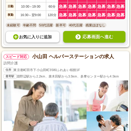
急募
急募
急募
急募
急募
急募
急募
日勤
10:00
19:00
60分
～
急募
急募
急募
急募
急募
急募
急募
夜勤
16:30
翌9:00
120分
～
未経験可
年齢不問
50代活躍
新卒可
40代活躍
残業ほぼなし
応募画面へ進む
お気に入り
に
追加
小山田 ヘルパーステーションの求人
スピード対応
訪問介護
住所
東京都町田市下小山田町3580ふれあい桜館1F
最寄駅
淵野辺駅から2.2km、唐木田駅から3.5km、多摩センター駅から4.5km