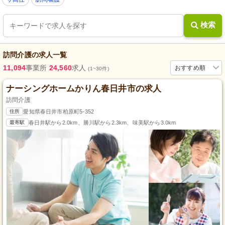
検索
訪問介護
の求人一覧
11,094
事業所
24,560
求人
おすすめ順
(1~30件)
ナーシングホームかりん春日井市の求人
訪問介護
住所
愛知県春日井市柏原町5-352
最寄駅
春日井駅から2.0km、勝川駅から2.3km、味美駅から3.0km