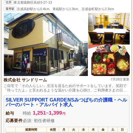
住所
東京都葛飾区高砂3-27-13
最寄駅
京成高砂駅から0.4km、青砥駅から1.3km、京成金町駅から2.3km
株式会社 サンドリーム
7月28日更新
ご自宅で「その人らしい」生活を送るためのサポートをしています。笑顔で
「待ってたよ」と言われるような温かい介護を心掛け、ご利用者さまの日常
生活を豊かにするパート・アルバイト募集中です。勤務時間はご相談に応
じ、感染症対策も万全な環境で、安心して働けます。
SILVER SUPPORT GARDENSみつばちの介護職・ヘル
パーのパート・アルバイト求人
1,251
1,399
給与
時給
~
円
応募要件
必須: 初任者研修
就業時間
休憩
月
火
水
木
金
土
日