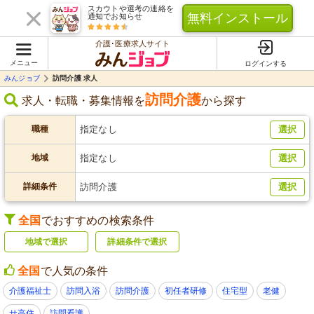
スカウトや選考の連絡を
無料インストール
通知でお知らせ
介護･医療求人サイト
メニュー
ログインする
みんジョブ
訪問介護 求人
訪問介護
求人・転職・募集情報を
から探す
職種
指定なし
選択
地域
指定なし
選択
詳細条件
訪問介護
選択
全国
でおすすめの検索条件
地域で選択
詳細条件で選択
全国
で人気の条件
介護福祉士
訪問入浴
訪問介護
初任者研修
住宅型
老健
サ高住
訪問看護