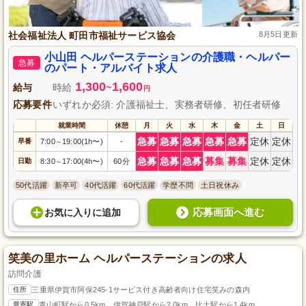
社会福祉法人 町田市福祉サービス協会
8月5日更新
小山田 ヘルパーステーションの介護職・ヘルパー
急募
のパート・アルバイト求人
1,300
1,600
給与
時給
~
円
応募要件
いずれか必須: 介護福祉士、実務者研修、初任者研修
就業時間
休憩
月
火
水
木
金
土
日
急募
急募
急募
急募
急募
定休
定休
早番
7:00
19:00(1h〜)
-
～
急募
急募
急募
募集
募集
定休
定休
日勤
8:30
17:00(4h〜)
60分
～
50代活躍
新卒可
40代活躍
60代活躍
学歴不問
土日祝休み
応募画面へ進む
お気に入り
に
追加
笑美の里ホーム ヘルパーステーションの求人
訪問介護
住所
三重県伊賀市阿保245-1サービス付き高齢者向け住宅笑みの森内
最寄駅
青山町駅から0.5km、伊賀神戸駅から2.0km、比土駅から1.4km