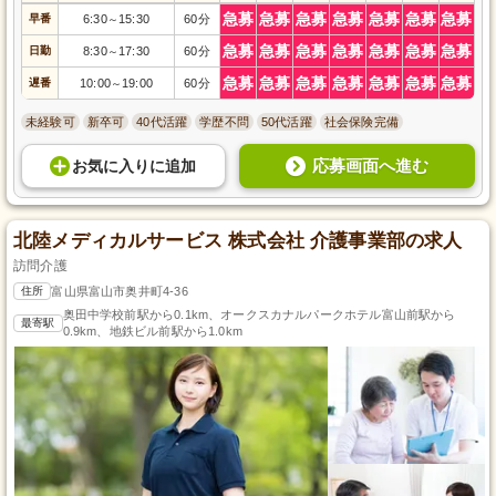
急募
急募
急募
急募
急募
急募
急募
早番
6:30
15:30
60分
～
急募
急募
急募
急募
急募
急募
急募
日勤
8:30
17:30
60分
～
急募
急募
急募
急募
急募
急募
急募
遅番
10:00
19:00
60分
～
未経験可
新卒可
40代活躍
学歴不問
50代活躍
社会保険完備
応募画面へ進む
お気に入り
に
追加
北陸メディカルサービス 株式会社 介護事業部の求人
訪問介護
住所
富山県富山市奥井町4-36
奥田中学校前駅から0.1km、オークスカナルパークホテル富山前駅から
最寄駅
0.9km、地鉄ビル前駅から1.0km