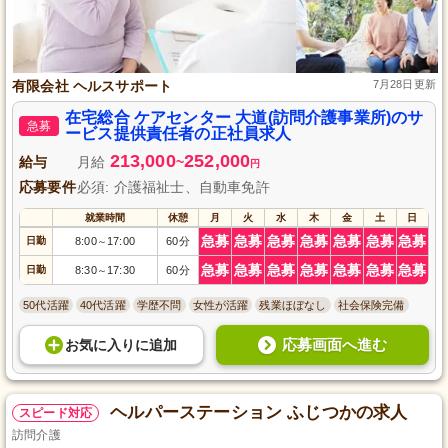
有限会社 ヘルスサポート
7月28日更新
在宅総合 ケアセンター 大道(訪問介護事業所)のサ
急募
ービス提供責任者の正社員求人
213,000
252,000
給与
月給
~
円
応募要件
必須: 介護福祉士、自動車免許
就業時間
休憩
月
火
水
木
金
土
日
急募
急募
急募
急募
急募
急募
急募
日勤
8:00
17:00
60分
～
急募
急募
急募
急募
急募
急募
急募
日勤
8:30
17:30
60分
～
50代活躍
40代活躍
学歴不問
女性が活躍
残業ほぼなし
社会保険完備
応募画面へ進む
お気に入り
に
追加
ヘルパーステーション ふじつかの求人
スピード対応
訪問介護