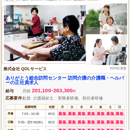
株式会社 QOLサービス
8月4日更新
ありがとう総合訪問センター 訪問介護の介護職・ヘルパ
ーの正社員求人
201,100
263,300
給与
月給
~
円
応募要件
歓迎: 介護福祉士、実務者研修、初任者研修
就業時間
休憩
月
火
水
木
金
土
日
募集
募集
募集
募集
募集
募集
募集
早番
7:00
16:00
60分
～
募集
募集
募集
募集
募集
募集
募集
日勤
9:00
翌9:00(8h)
60分
～