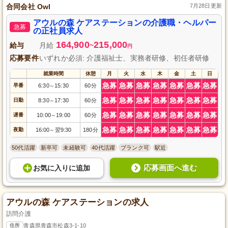
合同会社 Owl
7月28日更新
アウルの森 ケアステーションの介護職・ヘルパー
急募
の正社員求人
164,900
215,000
給与
月給
~
円
応募要件
いずれか必須: 介護福祉士、実務者研修、初任者研修
就業時間
休憩
月
火
水
木
金
土
日
急募
急募
急募
急募
急募
急募
急募
早番
6:30
15:30
60分
～
急募
急募
急募
急募
急募
急募
急募
日勤
8:30
17:30
60分
～
急募
急募
急募
急募
急募
急募
急募
遅番
10:00
19:00
60分
～
急募
急募
急募
急募
急募
急募
急募
夜勤
16:00
翌9:30
180分
～
50代活躍
新卒可
未経験可
40代活躍
ブランク可
駅近
応募画面へ進む
お気に入り
に
追加
アウルの森 ケアステーションの求人
訪問介護
住所
青森県青森市松森3-1-10