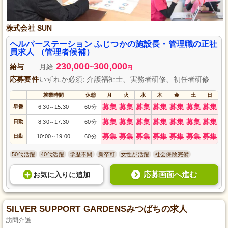
株式会社 SUN
ヘルパーステーション ふじつかの施設長・管理職の正社
員求人 （管理者候補）
230,000
300,000
給与
月給
~
円
応募要件
いずれか必須: 介護福祉士、実務者研修、初任者研修
就業時間
休憩
月
火
水
木
金
土
日
募集
募集
募集
募集
募集
募集
募集
早番
6:30
15:30
60分
～
募集
募集
募集
募集
募集
募集
募集
日勤
8:30
17:30
60分
～
募集
募集
募集
募集
募集
募集
募集
日勤
10:00
19:00
60分
～
50代活躍
40代活躍
学歴不問
新卒可
女性が活躍
社会保険完備
応募画面へ進む
お気に入り
に
追加
SILVER SUPPORT GARDENSみつばちの求人
訪問介護