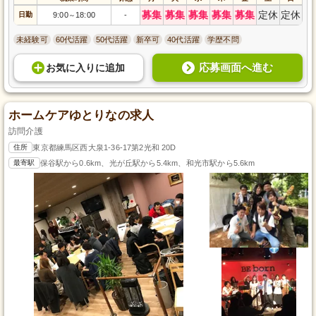
募集
募集
募集
募集
募集
定休
定休
日勤
9:00
18:00
-
～
未経験可
60代活躍
50代活躍
新卒可
40代活躍
学歴不問
応募画面へ進む
お気に入り
に
追加
ホームケアゆとりなの求人
訪問介護
住所
東京都練馬区西大泉1-36-17第2光和 20D
最寄駅
保谷駅から0.6km、光が丘駅から5.4km、和光市駅から5.6km