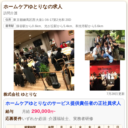
ホームケアゆとりなの求人
訪問介護
住所
東京都練馬区西大泉1-36-17第2光和 20D
最寄駅
保谷駅から0.6km、光が丘駅から5.4km、和光市駅から5.6km
株式会社 ゆとりな
7月28日更新
ホームケアゆとりなのサービス提供責任者の正社員求人
290,000
給与
月給
~
円
応募要件
いずれか必須: 介護福祉士、実務者研修
就業時間
休憩
月
火
水
木
金
土
日