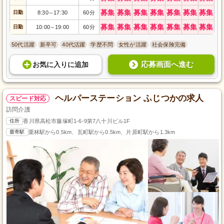
募集
募集
募集
募集
募集
募集
募集
日勤
8:30
17:30
60分
～
募集
募集
募集
募集
募集
募集
募集
日勤
10:00
19:00
60分
～
50代活躍
新卒可
40代活躍
学歴不問
女性が活躍
社会保険完備
応募画面へ進む
お気に入り
に
追加
ヘルパーステーション ふじつかの求人
スピード対応
訪問介護
住所
香川県高松市藤塚町1-6-9第7八十川ビル1F
最寄駅
栗林駅から0.5km、瓦町駅から0.5km、片原町駅から1.3km