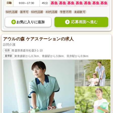
募集
募集
募集
募集
募集
募集
募集
日勤
9:00
17:30
45分
～
50代活躍
新卒可
60代活躍
40代活躍
学歴不問
未経験可
応募画面へ進む
お気に入り
に
追加
アウルの森 ケアステーションの求人
訪問介護
住所
青森県青森市松森3-1-10
最寄駅
東青森駅から0.7km、青森駅から3.8km、筒井駅から0.9km