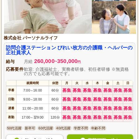
株式会社 パーソナルライフ
訪問介護ステーション びれい枚方の介護職・ヘルパーの
正社員求人
260,000
350,000
給与
月給
~
円
応募要件
歓迎: 介護福祉士、実務者研修、初任者研修 ※無資格
の方でも応募可能です。
就業時間
休憩
月
火
水
木
金
土
日
募集
募集
募集
募集
募集
募集
募集
早番
7:00
16:00
60分
～
募集
募集
募集
募集
募集
募集
募集
日勤
9:00
18:00
60分
～
募集
募集
募集
募集
募集
募集
募集
遅番
11:00
20:00
60分
～
募集
募集
募集
募集
募集
募集
募集
夜勤
17:00
翌9:00
120分
～
50代活躍
新卒可
60代活躍
40代活躍
学歴不問
年齢不問