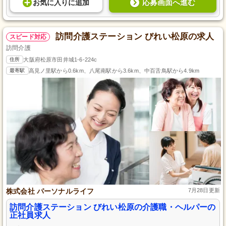
応募画面へ進む
お気に入り
に
追加
訪問介護ステーション びれい松原の求人
スピード対応
訪問介護
住所
大阪府松原市田井城1-6-224c
最寄駅
高見ノ里駅から0.6km、八尾南駅から3.6km、中百舌鳥駅から4.9km
株式会社 パーソナルライフ
7月28日更新
訪問介護ステーション びれい松原の介護職・ヘルパーの
正社員求人