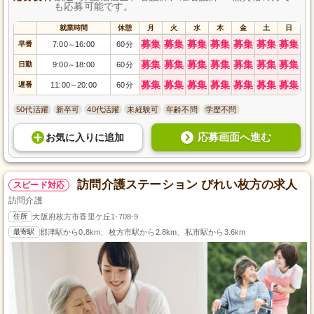
も応募可能です。
就業時間
休憩
月
火
水
木
金
土
日
募集
募集
募集
募集
募集
募集
募集
早番
7:00
16:00
60分
～
募集
募集
募集
募集
募集
募集
募集
日勤
9:00
18:00
60分
～
募集
募集
募集
募集
募集
募集
募集
遅番
11:00
20:00
60分
～
50代活躍
新卒可
40代活躍
未経験可
年齢不問
学歴不問
応募画面へ進む
お気に入り
に
追加
訪問介護ステーション びれい枚方の求人
スピード対応
訪問介護
住所
大阪府枚方市香里ケ丘1-708-9
最寄駅
郡津駅から0.8km、枚方市駅から2.8km、私市駅から3.6km