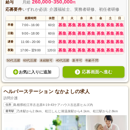
260,000
350,000
給与
月給
~
円
応募要件
いずれか必須: 介護福祉士、実務者研修、初任者研修
就業時間
休憩
月
火
水
木
金
土
日
募集
募集
募集
募集
募集
募集
募集
早番
7:00
16:00
60分
～
募集
募集
募集
募集
募集
募集
募集
日勤
9:00
18:00
60分
～
募集
募集
募集
募集
募集
募集
募集
遅番
11:00
20:00
60分
～
募集
募集
募集
募集
募集
募集
募集
夜勤
17:00
翌9:00
120分
～
50代活躍
60代活躍
未経験可
40代活躍
新卒可
年齢不問
応募画面へ進む
お気に入り
に
追加
ヘルパーステーション なかよしの求人
訪問介護
住所
島根県松江市古志原4-19-43ケアハウス古志原ヒルズ内
最寄駅
乃木駅から2.8km、松江しんじ湖温泉駅から4.1km、松江駅から2.8km