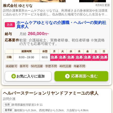
株式会社 ゆとりな
8月6日更新
訪問介護事業所ホームケアゆとりなでは、利用者さまの身体状況や生活環境
に合わせたケアサービスを提供し、住み慣れた地域での安心した生活をサポ
ートしています。
ホームケアゆとりなの介護職・ヘルパーの契約社
急募
員求人
260,000
給与
月給
~
円
応募要件
歓迎: 介護福祉士、実務者研修、初任者研修 ※無資格
の方でも応募可能です。
就業時間
休憩
月
火
水
木
金
土
日
急募
急募
急募
急募
急募
急募
急募
日勤
8:00
19:00
60分
～
未経験可
新卒可
50代活躍
学歴不問
40代活躍
年齢不問
応募画面へ進む
お気に入り
に
追加
ヘルパーステーションリヤンドファミーユの求人
訪問介護
住所
静岡県藤枝市駅前1-8-11
最寄駅
藤枝駅から0.1km、西焼津駅から3.2km、六合駅から4.8km