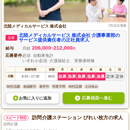
北陸メディカルサービス 株式会社
7月31日更新
北陸メディカルサービス 株式会社 介護事業部の
急募
サービス提供責任者の正社員求人
206,000
212,000
給与
月給
~
円
応募要件
必須: 自動車免許
いずれか必須: 介護福祉士、実務者研修
就業時間
休憩
月
火
水
木
金
土
日
急募
急募
急募
急募
急募
定休
定休
日勤
8:30
17:30
60分
～
50代活躍
未経験可
新卒可
学歴不問
40代活躍
土日休み
応募画面へ進む
お気に入り
に
追加
訪問介護ステーション びれい枚方の求人
スピード対応
訪問介護