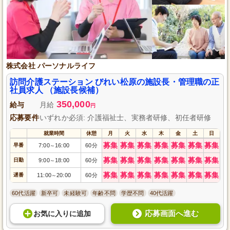
株式会社 パーソナルライフ
訪問介護ステーション びれい松原の施設長・管理職の正
社員求人 （施設長候補）
350,000
給与
月給
円
応募要件
いずれか必須: 介護福祉士、実務者研修、初任者研修
就業時間
休憩
月
火
水
木
金
土
日
募集
募集
募集
募集
募集
募集
募集
早番
7:00
16:00
60分
～
募集
募集
募集
募集
募集
募集
募集
日勤
9:00
18:00
60分
～
募集
募集
募集
募集
募集
募集
募集
遅番
11:00
20:00
60分
～
60代活躍
新卒可
未経験可
年齢不問
学歴不問
40代活躍
応募画面へ進む
お気に入り
に
追加