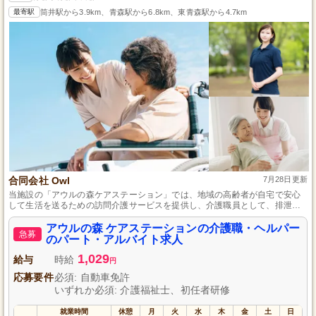
最寄駅
筒井駅から3.9km、青森駅から6.8km、東青森駅から4.7km
合同会社 Owl
7月28日更新
当施設の「アウルの森ケアステーション」では、地域の高齢者が自宅で安心
して生活を送るための訪問介護サービスを提供し、介護職員として、排泄介
助や身体介助を含む生活介助を中心に務めていただきます。未経験でも問題
なく、最長6ヵ月までの研修を提供しておりますので、皆様のご応募をお待ち
アウルの森 ケアステーションの介護職・ヘルパー
急募
しております。
のパート・アルバイト求人
1,029
給与
時給
円
応募要件
必須: 自動車免許
いずれか必須: 介護福祉士、初任者研修
就業時間
休憩
月
火
水
木
金
土
日