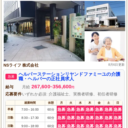
NSライフ 株式会社
8月6日更新
ヘルパーステーションリヤンドファミーユの介護
急募
職・ヘルパーの正社員求人
267,600
356,600
給与
月給
~
円
応募要件
いずれか必須: 介護福祉士、実務者研修、初任者研修
就業時間
休憩
月
火
水
木
金
土
日
急募
急募
急募
急募
急募
急募
急募
早番
7:00
16:00
60分
～
急募
急募
急募
急募
急募
急募
急募
日勤
8:30
17:30
60分
～
急募
急募
急募
急募
急募
急募
急募
日勤
9:00
18:00
60分
～