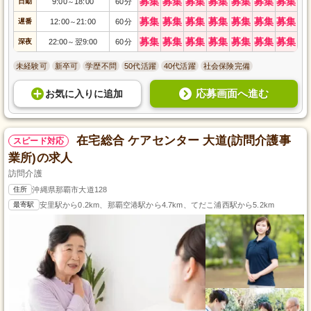
募集
募集
募集
募集
募集
募集
募集
日勤
9:00
18:00
60分
～
募集
募集
募集
募集
募集
募集
募集
遅番
12:00
21:00
60分
～
募集
募集
募集
募集
募集
募集
募集
深夜
22:00
翌9:00
60分
～
未経験可
新卒可
学歴不問
50代活躍
40代活躍
社会保険完備
応募画面へ進む
お気に入り
に
追加
在宅総合 ケアセンター 大道(訪問介護事
スピード対応
業所)の求人
訪問介護
住所
沖縄県那覇市大道128
最寄駅
安里駅から0.2km、那覇空港駅から4.7km、てだこ浦西駅から5.2km