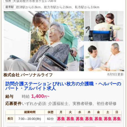
住所
大阪府枚方市香里ケ丘1-708-9
最寄駅
郡津駅から0.8km、枚方市駅から2.8km、私市駅から3.6km
株式会社 パーソナルライフ
8月5日更新
訪問介護ステーション びれい枚方の介護職・ヘルパーの
パート・アルバイト求人
1,400
給与
時給
~
円
応募要件
いずれか必須: 介護福祉士、実務者研修、初任者研修
就業時間
休憩
月
火
水
木
金
土
日
募集
募集
募集
募集
募集
募集
募集
長日
7:00
20:00(8h)
60分
～