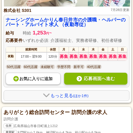
株式会社 S301
7月28日更新
ナーシングホームかりん春日井市の介護職・ヘルパーの
パート・アルバイト求人 （夜勤専従）
1,253
給与
時給
~
円
応募要件
いずれか必須: 介護福祉士、実務者研修、初任者研修
就業時間
休憩
月
火
水
木
金
土
日
募集
募集
募集
募集
募集
募集
募集
夜勤
17:00
翌9:00
120分
～
50代活躍
60代活躍
未経験可
学歴不問
新卒可
40代活躍
応募画面へ進む
お気に入り
に
追加
もっと見る
(ほか1件)
ありがとう総合訪問センター 訪問介護の求人
訪問介護
住所
広島県福山市春日町浦上1212
最寄駅
大門駅から2.6km、神辺駅から4.7km、福山駅から6.5km