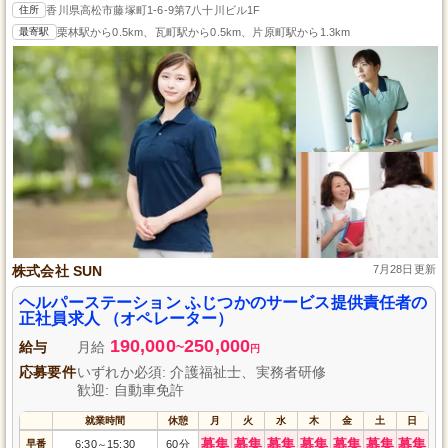
住所
香川県高松市藤塚町1-6-9第7八十川ビル1F
最寄駅
栗林駅から0.5km、瓦町駅から0.5km、片原町駅から1.3km
株式会社 SUN
7月28日更新
ヘルパーステーション ふじつかのサービス提供責任者の
正社員求人 （オペレーター）
190,000
250,000
給与
月給
~
円
応募要件
いずれか必須: 介護福祉士、実務者研修
歓迎: 自動車免許
就業時間
休憩
月
火
水
木
金
土
日
募集
募集
募集
募集
募集
募集
募集
早番
6:30
15:30
60分
～