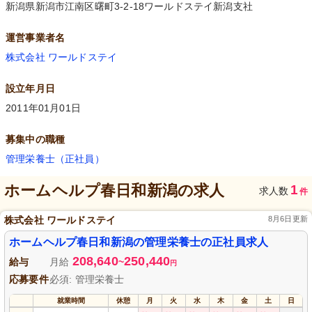
新潟県新潟市江南区曙町3-2-18ワールドステイ新潟支社
運営事業者名
株式会社 ワールドステイ
設立年月日
2011年01月01日
募集中の職種
管理栄養士（正社員）
ホームヘルプ春日和新潟
の求人
1
求人数
件
株式会社 ワールドステイ
8月6日更新
ホームヘルプ春日和新潟の管理栄養士の正社員求人
208,640
250,440
給与
月給
~
円
応募要件
必須: 管理栄養士
就業時間
休憩
月
火
水
木
金
土
日