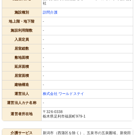
社
施設種別
訪問介護
地上階・地下階
-
施設利用階数
-
入居定員
-
居室総数
-
敷地面積
-
延床面積
-
居室面積
-
建物構造
-
運営法人
株式会社 ワールドステイ
運営法人カナ名称
-
〒326-0338
運営者所在地
栃木県足利市福居町979-1
介護サービス
新潟市（西蒲区を除く）、五泉市の五泉圏域、新発田