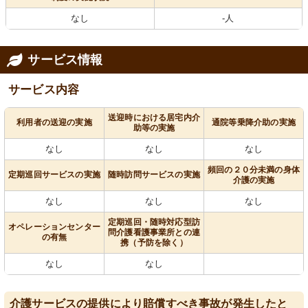
なし
-人
サービス情報
サービス内容
送迎時における居宅内介
利用者の送迎の実施
通院等乗降介助の実施
助等の実施
なし
なし
なし
頻回の２０分未満の身体
定期巡回サービスの実施
随時訪問サービスの実施
介護の実施
なし
なし
なし
定期巡回・随時対応型訪
オペレーションセンター
問介護看護事業所との連
の有無
携（予防を除く）
なし
なし
介護サービスの提供により賠償すべき事故が発生したと