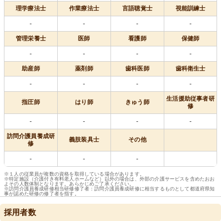
理学療法士
作業療法士
言語聴覚士
視能訓練士
-
-
-
-
管理栄養士
医師
看護師
保健師
-
-
-
-
助産師
薬剤師
歯科医師
歯科衛生士
-
-
-
-
生活援助従事者研
指圧師
はり師
きゅう師
修
-
-
-
-
訪問介護員養成研
義肢装具士
その他
修
-
-
-
※１人の従業員が複数の資格を取得している場合があります。
※特定施設（介護付き有料老人ホームなど）以外の場合は、外部の介護サービスを含めたおお
よその人数体制となります。あらかじめご了承ください。
※訪問介護員養成研修相当研修修了者：訪問介護員養成研修に相当するものとして都道府県知
事が認めた研修の修了者を指す。
採用者数