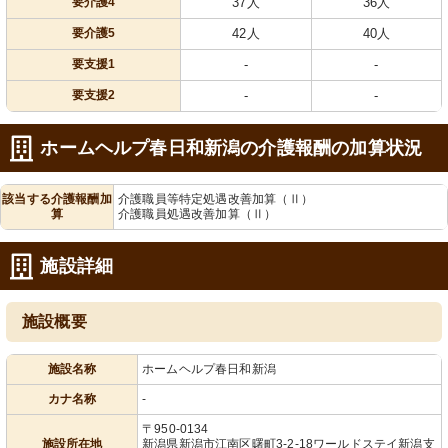
要介護4
37人
36人
要介護5
42人
40人
要支援1
-
-
要支援2
-
-
ホームヘルプ春日和新潟の介護報酬の加算状況
該当する介護報酬加
介護職員等特定処遇改善加算（Ⅱ）
算
介護職員処遇改善加算（Ⅱ）
施設詳細
施設概要
施設名称
ホームヘルプ春日和新潟
カナ名称
-
〒950-0134
施設所在地
新潟県新潟市江南区曙町3-2-18ワールドステイ新潟支