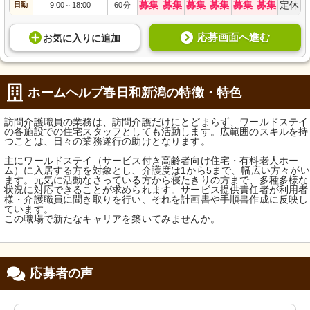
募集
募集
募集
募集
募集
募集
定休
日勤
9:00
18:00
60分
～
応募画面へ進む
お気に入り
に
追加
ホームヘルプ春日和新潟の特徴・特色
訪問介護職員の業務は、訪問介護だけにとどまらず、ワールドステイ
の各施設での住宅スタッフとしても活動します。広範囲のスキルを持
つことは、日々の業務遂行の助けとなります。
主にワールドステイ（サービス付き高齢者向け住宅・有料老人ホー
ム）に入居する方を対象とし、介護度は1から5まで、幅広い方々がい
ます。元気に活動なさっている方から寝たきりの方まで、多種多様な
状況に対応できることが求められます。サービス提供責任者が利用者
様・介護職員に聞き取りを行い、それを計画書や手順書作成に反映し
ています。
この職場で新たなキャリアを築いてみませんか。
応募者の声