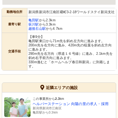
勤務地住所
新潟県新潟市江南区曙町3-2-18ワールドステイ新潟支社
亀田駅
から2.3km
最寄り駅
荻川駅
から3.3km
越後石山駅
から4.7km
【車9分】
亀田駅東口から71m先を斜め左方向に進みます。
200m先を右方向に進み、420m先の稲葉を斜め左方向
に進みます。
交通手段
290m先を右方向（県道１６号線）に進み、2.1km先を
斜め右手前方向に進みます。
330m進むと「ホームヘルプ春日和新潟」に到着しま
す。
近隣エリアの施設
この事業所から
2.3
km
ヘルパーステーション 向陽の里の求人・採用
新潟県新潟市江南区
亀田駅から0.3km