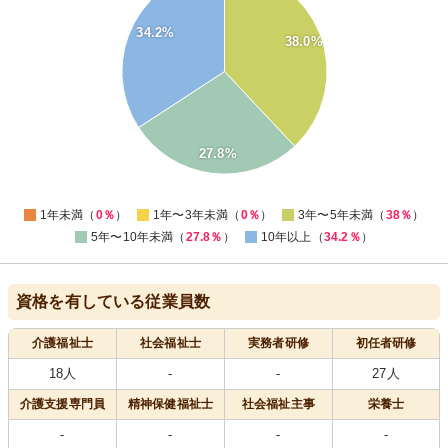
30
34.2%
38.0%
25
20
15
10
5
27.8%
0
0
1年未満（
0％
）
1年〜3年未満（
0％
）
3年〜5年未満（
38％
）
5年〜10年未満（
27.8％
）
10年以上（
34.2％
）
資格を有している従業員数
介護福祉士
社会福祉士
実務者研修
初任者研修
18人
-
-
27人
介護支援専門員
精神保健福祉士
社会福祉主事
栄養士
-
-
-
-