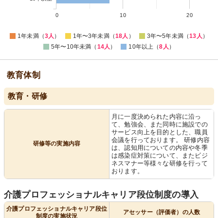
0
10
20
1年未満（
3人
）
1年〜3年未満（
18人
）
3年〜5年未満（
13人
）
5年〜10年未満（
14人
）
10年以上（
8人
）
教育体制
教育・研修
月に一度決められた内容に沿っ
て、勉強会、また同時に施設での
サービス向上を目的とした、職員
会議を行っております。 研修内容
研修等の実施内容
は、認知用についての内容や冬季
は感染症対策について、またビジ
ネスマナー等様々な研修を行って
おります。
介護プロフェッショナルキャリア段位制度の導入
介護プロフェッショナルキャリア段位
アセッサー（評価者）の人数
制度の実施状況