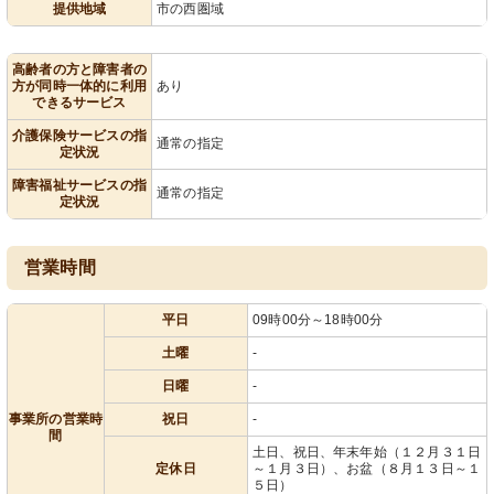
提供地域
市の西圏域
高齢者の方と障害者の
方が同時一体的に利用
あり
できるサービス
介護保険サービスの指
通常の指定
定状況
障害福祉サービスの指
通常の指定
定状況
営業時間
平日
09時00分～18時00分
土曜
-
日曜
-
事業所の営業時
祝日
-
間
土日、祝日、年末年始（１２月３１日
定休日
～１月３日）、お盆（８月１３日～１
５日）