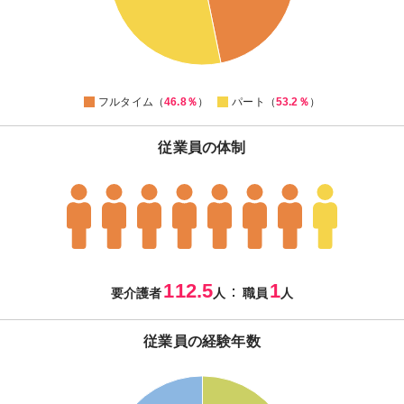
49
48
47
0
フルタイム（
46.8％
）
パート（
53.2％
）
従業員の体制
112.5
1
：
要介護者
人
職員
人
従業員の経験年数
40
35