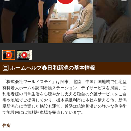
ホームヘルプ春日和新潟の基本情報
「株式会社ワールドステイ」は関東、北陸、中国四国地域で住宅型
有料老人ホームや訪問看護ステーション、デイサービスを展開、ご
利用者様の日常生活を心穏やかに支える独自の介護サービスをご自
宅や地域でご提供しており、栃木県足利市に本社を構える他、新潟
県新潟市に位置した施設も運営、近隣は信濃川沿いの静かな住宅街
で施設内には無料駐車場を完備しています。
住所