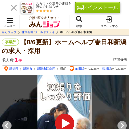
スカウトや選考の連絡を
無料インストール
通知でお知らせ
介護･医療求人サイト
メニュー
検索
ログインする
みんジョブ
株式会社 ワールドステイ
ホームヘルプ春日和新潟
【8/6更新】ホームヘルプ春日和新潟
事業所
の求人・採用
1
訪問介護
求人数
件
新潟県
新潟市
新潟市江南区
曙町
亀田駅
から2.3km
荻川駅
から3.3km