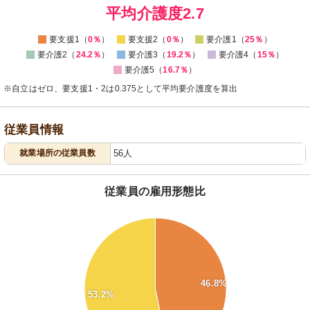
0
平均介護度2.7
要支援1（
0％
）
要支援2（
0％
）
要介護1（
25％
）
要介護2（
24.2％
）
要介護3（
19.2％
）
要介護4（
15％
）
要介護5（
16.7％
）
※自立はゼロ、要支援1・2は0.375として平均要介護度を算出
従業員情報
就業場所の従業員数
56人
従業員の雇用形態比
53
52
51
46.8%
50
53.2%