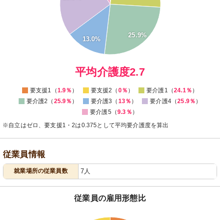
14
12
10
8
6
25.9%
13.0%
4
2
0
-2
0
平均介護度2.7
要支援1（
1.9％
）
要支援2（
0％
）
要介護1（
24.1％
）
要介護2（
25.9％
）
要介護3（
13％
）
要介護4（
25.9％
）
要介護5（
9.3％
）
※自立はゼロ、要支援1・2は0.375として平均要介護度を算出
従業員情報
就業場所の従業員数
7人
従業員の雇用形態比