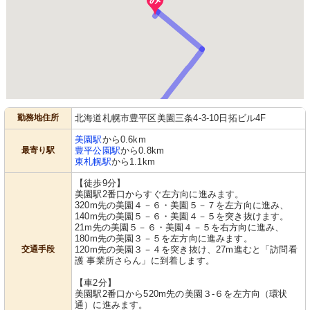
勤務地住所
北海道札幌市豊平区美園三条4-3-10日拓ビル4F
美園駅
から0.6km
最寄り駅
豊平公園駅
から0.8km
東札幌駅
から1.1km
【徒歩9分】
美園駅2番口からすぐ左方向に進みます。
320m先の美園４－６・美園５－７を左方向に進み、
140m先の美園５－６・美園４－５を突き抜けます。
21m先の美園５－６・美園４－５を右方向に進み、
180m先の美園３－５を左方向に進みます。
交通手段
120m先の美園３－４を突き抜け、27m進むと「訪問看
護 事業所さらん」に到着します。
【車2分】
美園駅2番口から520m先の美園３-６を左方向（環状
通）に進みます。