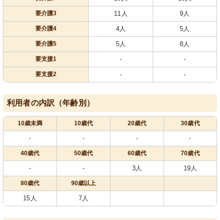
要介護3
11人
9人
要介護4
4人
5人
要介護5
5人
8人
要支援1
-
-
要支援2
-
-
利用者の内訳（年齢別）
10歳未満
10歳代
20歳代
30歳代
-
-
-
-
40歳代
50歳代
60歳代
70歳代
-
-
3人
19人
80歳代
90歳以上
15人
7人