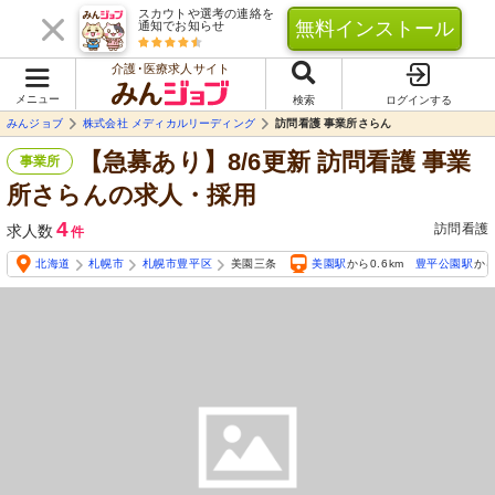
スカウトや選考の連絡を
無料インストール
通知でお知らせ
介護･医療求人サイト
メニュー
検索
ログインする
みんジョブ
株式会社 メディカルリーディング
訪問看護 事業所さらん
【急募あり】8/6更新 訪問看護 事業
事業所
所さらんの求人・採用
4
訪問看護
求人数
件
北海道
札幌市
札幌市豊平区
美園三条
美園駅
から0.6km
豊平公園駅
から