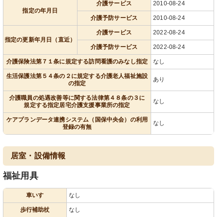
介護サービス
2010-08-24
指定の年月日
介護予防サービス
2010-08-24
介護サービス
2022-08-24
指定の更新年月日（直近）
介護予防サービス
2022-08-24
介護保険法第７１条に規定する訪問看護のみなし指定
なし
生活保護法第５４条の２に規定する介護老人福祉施設
あり
の指定
介護職員の処遇改善等に関する法律第４８条の３に
なし
規定する指定居宅介護支援事業所の指定
ケアプランデータ連携システム（国保中央会）の利用
なし
登録の有無
居室・設備情報
福祉用具
車いす
なし
歩行補助杖
なし