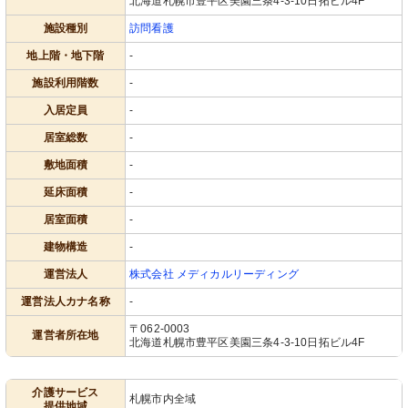
北海道札幌市豊平区美園三条4-3-10日拓ビル4F
施設種別
訪問看護
地上階・地下階
-
施設利用階数
-
入居定員
-
居室総数
-
敷地面積
-
延床面積
-
居室面積
-
建物構造
-
運営法人
株式会社 メディカルリーディング
運営法人カナ名称
-
〒062-0003
運営者所在地
北海道札幌市豊平区美園三条4-3-10日拓ビル4F
介護サービス
札幌市内全域
提供地域