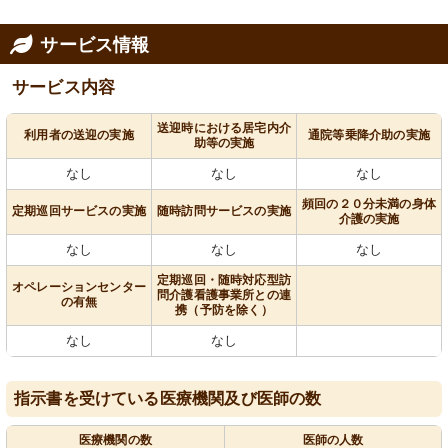
サービス情報
サービス内容
送迎時における居宅内介
利用者の送迎の実施
通院等乗降介助の実施
助等の実施
なし
なし
なし
頻回の２０分未満の身体
定期巡回サービスの実施
随時訪問サービスの実施
介護の実施
なし
なし
なし
定期巡回・随時対応型訪
オペレーションセンター
問介護看護事業所との連
の有無
携（予防を除く）
なし
なし
指示書を受けている医療機関及び医師の数
医療機関の数
医師の人数