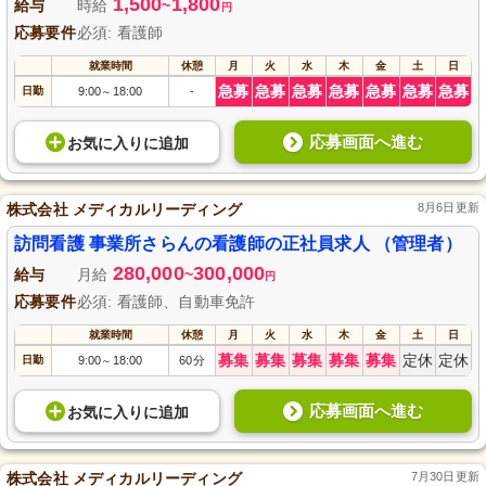
1,500
1,800
給与
時給
~
円
応募要件
必須: 看護師
就業時間
休憩
月
火
水
木
金
土
日
急募
急募
急募
急募
急募
急募
急募
日勤
9:00
18:00
-
～
応募画面へ進む
お気に入り
に
追加
株式会社 メディカルリーディング
8月6日更新
訪問看護 事業所さらんの看護師の正社員求人 （管理者）
280,000
300,000
給与
月給
~
円
応募要件
必須: 看護師、自動車免許
就業時間
休憩
月
火
水
木
金
土
日
募集
募集
募集
募集
募集
定休
定休
日勤
9:00
18:00
60分
～
応募画面へ進む
お気に入り
に
追加
株式会社 メディカルリーディング
7月30日更新