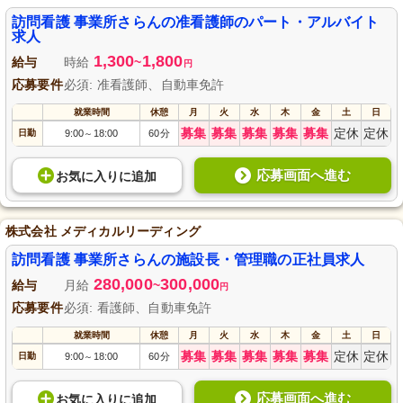
訪問看護 事業所さらんの准看護師のパート・アルバイト
求人
1,300
1,800
給与
時給
~
円
応募要件
必須: 准看護師、自動車免許
就業時間
休憩
月
火
水
木
金
土
日
募集
募集
募集
募集
募集
定休
定休
日勤
9:00
18:00
60分
～
応募画面へ進む
お気に入り
に
追加
株式会社 メディカルリーディング
訪問看護 事業所さらんの施設長・管理職の正社員求人
280,000
300,000
給与
月給
~
円
応募要件
必須: 看護師、自動車免許
就業時間
休憩
月
火
水
木
金
土
日
募集
募集
募集
募集
募集
定休
定休
日勤
9:00
18:00
60分
～
応募画面へ進む
お気に入り
に
追加