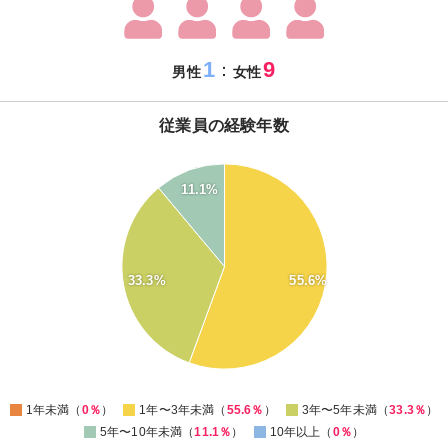
1
9
：
男性
女性
従業員の経験年数
60
55
11.1%
50
45
40
35
30
33.3%
55.6%
25
20
15
10
5
0
-5
0
1年未満（
0％
）
1年〜3年未満（
55.6％
）
3年〜5年未満（
33.3％
）
5年〜10年未満（
11.1％
）
10年以上（
0％
）