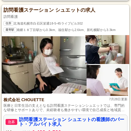
訪問看護ステーション シュエットの求人
訪問看護
住所
北海道札幌市白石区栄通18-5-45ライブビル302
最寄駅
南郷１８丁目駅から0.3km、福住駅から2.6km、新札幌駅から3.3km
株式会社 CHOUETTE
7月28日更新
医療と日常生活の支えとなる訪問看護ステーションシュエットでは、専門的
な研修とサポートありで、未経験者も働きやすい環境で自己成長と地域貢献
が可能です。
訪問看護ステーション シュエットの看護師のパー
急募
ト・アルバイト求人