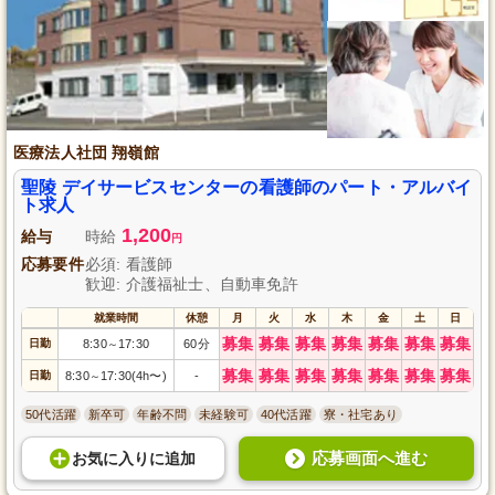
医療法人社団 翔嶺館
聖陵 デイサービスセンターの看護師のパート・アルバイ
ト求人
1,200
給与
時給
円
応募要件
必須: 看護師
歓迎: 介護福祉士、自動車免許
就業時間
休憩
月
火
水
木
金
土
日
募集
募集
募集
募集
募集
募集
募集
日勤
8:30
17:30
60分
～
募集
募集
募集
募集
募集
募集
募集
日勤
8:30
17:30(4h〜)
-
～
50代活躍
新卒可
年齢不問
未経験可
40代活躍
寮・社宅あり
応募画面へ進む
お気に入り
に
追加