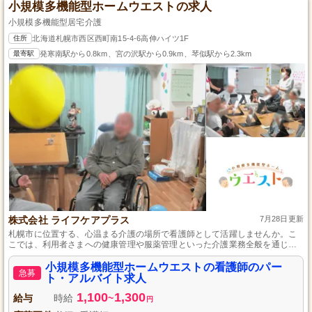
小規模多機能型ホームウエストの求人
小規模多機能型居宅介護
住所
北海道札幌市西区西町南15-4-6高伸ハイツ1F
最寄駅
発寒南駅から0.8km、宮の沢駅から0.9km、琴似駅から2.3km
株式会社 ライフケアプラス
7月28日更新
札幌市に位置する、心温まる介護の場所で看護師として活躍しませんか。こ
こでは、利用者さまへの健康管理や服薬管理といった介護業務全般を通じ
て、地域社会とのつながりを深めながら、安心・安全なサービスを提供して
います。外出レクリエーションを含む様々な活動を通じて高齢者の方々が仲
小規模多機能型ホームウエストの看護師のパー
急募
間を作り、健康づくりを支えています。実務未経験の方も歓迎し、週休二日
ト・アルバイト求人
のシフト制でプライベートも充実。
1,100
1,300
給与
時給
~
円