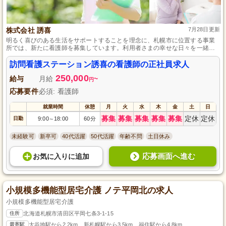
株式会社 誘喜
7月28日更新
明るく喜びのある生活をサポートすることを理念に、札幌市に位置する事業
所では、新たに看護師を募集しています。利用者さまの幸せな日々を一緒に
創造し、チームで協力しながらサービスを提供する仕事です。正社員として
の安定した雇用、社会保険完備、退職金制度、通勤手当支給といった充実し
訪問看護ステーション誘喜の看護師の正社員求人
た福利厚生を用意して、長期で働ける環境を整えています。看護師としての
250,000
経験を活かし、札幌市で新たなキャリアを築いてみませんか？
給与
月給
~
円
応募要件
必須: 看護師
就業時間
休憩
月
火
水
木
金
土
日
募集
募集
募集
募集
募集
定休
定休
日勤
9:00
18:00
60分
～
未経験可
新卒可
40代活躍
50代活躍
年齢不問
土日休み
応募画面へ進む
お気に入り
に
追加
小規模多機能型居宅介護 ノテ平岡北の求人
小規模多機能型居宅介護
住所
北海道札幌市清田区平岡七条3-1-15
最寄駅
大谷地駅から2.2km、新札幌駅から3.5km、福住駅から4.8km