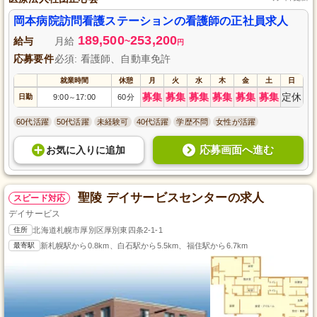
岡本病院訪問看護ステーションの看護師の正社員求人
189,500
253,200
給与
月給
~
円
応募要件
必須: 看護師、自動車免許
就業時間
休憩
月
火
水
木
金
土
日
募集
募集
募集
募集
募集
募集
定休
日勤
9:00
17:00
60分
～
60代活躍
50代活躍
未経験可
40代活躍
学歴不問
女性が活躍
応募画面へ進む
お気に入り
に
追加
聖陵 デイサービスセンターの求人
スピード対応
デイサービス
住所
北海道札幌市厚別区厚別東四条2-1-1
最寄駅
新札幌駅から0.8km、白石駅から5.5km、福住駅から6.7km