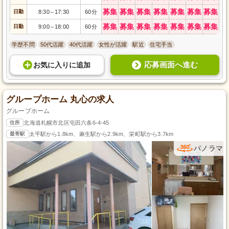
募集
募集
募集
募集
募集
募集
募集
日勤
8:30
17:30
60分
～
募集
募集
募集
募集
募集
募集
募集
日勤
9:00
18:00
60分
～
学歴不問
50代活躍
40代活躍
女性が活躍
駅近
住宅手当
応募画面へ進む
お気に入り
に
追加
グループホーム 丸心の求人
グループホーム
住所
北海道札幌市北区屯田六条6-4-45
最寄駅
太平駅から1.8km、麻生駅から2.9km、栄町駅から3.7km
パノラマ