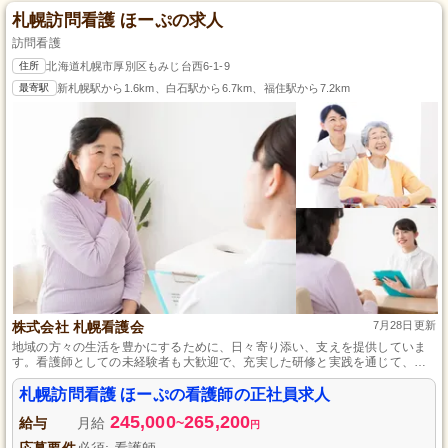
札幌訪問看護 ほーぷの求人
訪問看護
住所
北海道札幌市厚別区もみじ台西6-1-9
最寄駅
新札幌駅から1.6km、白石駅から6.7km、福住駅から7.2km
株式会社 札幌看護会
7月28日更新
地域の方々の生活を豊かにするために、日々寄り添い、支えを提供していま
す。看護師としての未経験者も大歓迎で、充実した研修と実践を通じて、専
門性を高めながら成長できる職場環境を整えております。
札幌訪問看護 ほーぷの看護師の正社員求人
245,000
265,200
給与
月給
~
円
応募要件
必須: 看護師