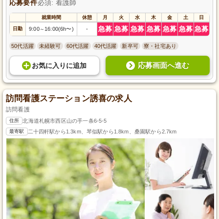
応募要件
必須: 看護師
就業時間
休憩
月
火
水
木
金
土
日
急募
急募
急募
急募
急募
急募
急募
日勤
9:00
16:00(6h〜)
-
～
50代活躍
未経験可
60代活躍
40代活躍
新卒可
寮・社宅あり
応募画面へ進む
お気に入り
に
追加
訪問看護ステーション誘喜の求人
訪問看護
住所
北海道札幌市西区山の手一条6-5-5
最寄駅
二十四軒駅から1.3km、琴似駅から1.8km、桑園駅から2.7km