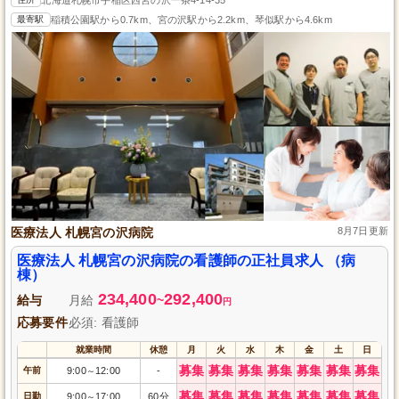
最寄駅
稲積公園駅から0.7km、宮の沢駅から2.2km、琴似駅から4.6km
医療法人 札幌宮の沢病院
8月7日更新
医療法人 札幌宮の沢病院の看護師の正社員求人 （病
棟）
234,400
292,400
給与
月給
~
円
応募要件
必須: 看護師
就業時間
休憩
月
火
水
木
金
土
日
募集
募集
募集
募集
募集
募集
募集
午前
9:00
12:00
-
～
募集
募集
募集
募集
募集
募集
募集
日勤
9:00
17:00
60分
～