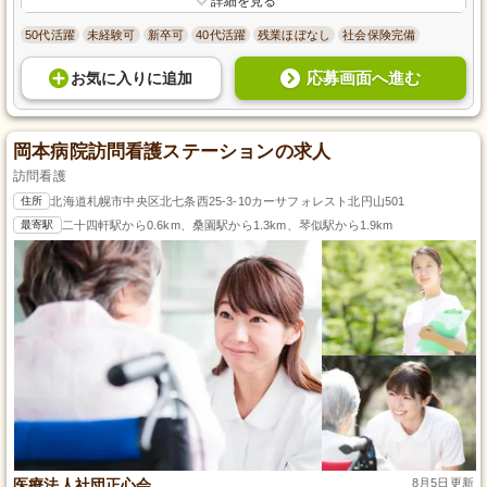
詳細を見る
50代活躍
未経験可
新卒可
40代活躍
残業ほぼなし
社会保険完備
応募画面へ進む
お気に入り
に
追加
岡本病院訪問看護ステーションの求人
訪問看護
住所
北海道札幌市中央区北七条西25-3-10カーサフォレスト北円山501
最寄駅
二十四軒駅から0.6km、桑園駅から1.3km、琴似駅から1.9km
医療法人社団正心会
8月5日更新