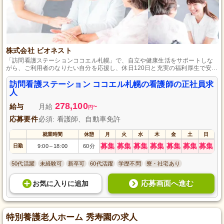
株式会社 ビオネスト
「訪問看護ステーションココエル札幌」で、自立や健康生活をサポートしな
がら、ご利用者のなりたい自分を応援し、休日120日と充実の福利厚生で安心
して働くことが可能です。
訪問看護ステーション ココエル札幌の看護師の正社員求
人
278,100
給与
月給
~
円
応募要件
必須: 看護師、自動車免許
就業時間
休憩
月
火
水
木
金
土
日
募集
募集
募集
募集
募集
募集
募集
日勤
9:00
18:00
60分
～
50代活躍
未経験可
新卒可
60代活躍
学歴不問
寮・社宅あり
応募画面へ進む
お気に入り
に
追加
特別養護老人ホーム 秀寿園の求人