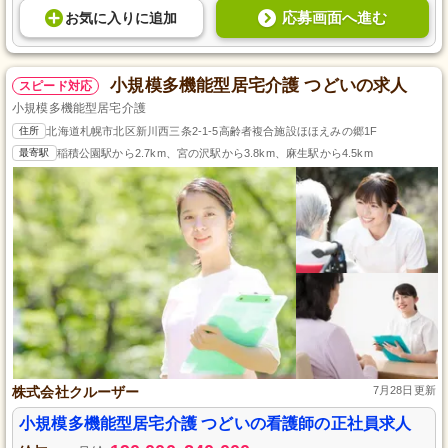
応募画面へ進む
お気に入り
に
追加
小規模多機能型居宅介護 つどいの求人
スピード対応
小規模多機能型居宅介護
住所
北海道札幌市北区新川西三条2-1-5高齢者複合施設ほほえみの郷1F
最寄駅
稲積公園駅から2.7km、宮の沢駅から3.8km、麻生駅から4.5km
株式会社クルーザー
7月28日更新
小規模多機能型居宅介護 つどいの看護師の正社員求人