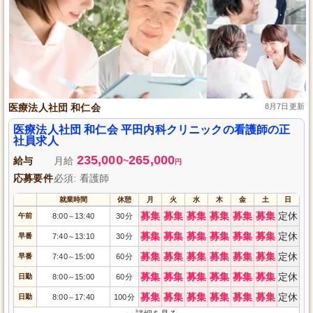
医療法人社団 和仁会
8月7日更新
医療法人社団 和仁会 平田内科クリニックの看護師の正
社員求人
235,000
265,000
給与
月給
~
円
応募要件
必須: 看護師
就業時間
休憩
月
火
水
木
金
土
日
募集
募集
募集
募集
募集
募集
定休
午前
8:00
13:40
30分
～
募集
募集
募集
募集
募集
募集
定休
早番
7:40
13:10
30分
～
募集
募集
募集
募集
募集
募集
定休
早番
7:40
15:00
60分
～
募集
募集
募集
募集
募集
募集
定休
日勤
8:00
15:00
60分
～
募集
募集
募集
募集
募集
募集
定休
日勤
8:00
17:40
100分
～