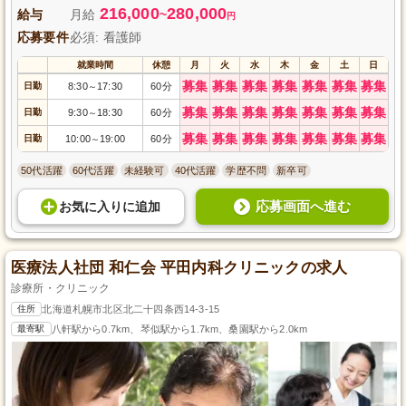
216,000
280,000
ージが変化しても安心して働ける制度も充実しています。
給与
月給
~
円
応募要件
必須: 看護師
就業時間
休憩
月
火
水
木
金
土
日
募集
募集
募集
募集
募集
募集
募集
日勤
8:30
17:30
60分
～
募集
募集
募集
募集
募集
募集
募集
日勤
9:30
18:30
60分
～
募集
募集
募集
募集
募集
募集
募集
日勤
10:00
19:00
60分
～
50代活躍
60代活躍
未経験可
40代活躍
学歴不問
新卒可
応募画面へ進む
お気に入り
に
追加
医療法人社団 和仁会 平田内科クリニックの求人
診療所・クリニック
住所
北海道札幌市北区北二十四条西14-3-15
最寄駅
八軒駅から0.7km、琴似駅から1.7km、桑園駅から2.0km