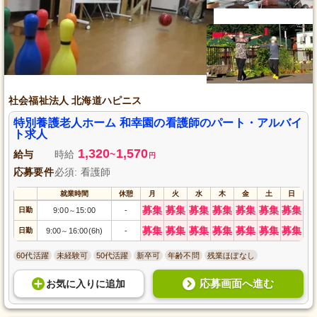
社会福祉法人 北海道ハピニス
特別養護老人ホーム 和幸園の看護師のパート・アルバイ
ト求人
1,320
1,570
給与
時給
~
円
応募要件
必須: 看護師
就業時間
休憩
月
火
水
木
金
土
日
募集
募集
募集
募集
募集
募集
募集
日勤
9:00
15:00
-
～
募集
募集
募集
募集
募集
募集
募集
日勤
9:00
16:00(6h)
-
～
60代活躍
未経験可
50代活躍
新卒可
年齢不問
残業ほぼなし
応募画面へ進む
お気に入り
に
追加