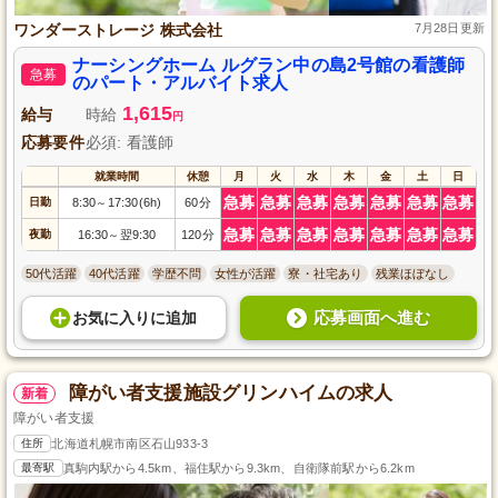
ワンダーストレージ 株式会社
7月28日更新
ナーシングホーム ルグラン中の島2号館の看護師
急募
のパート・アルバイト求人
1,615
給与
時給
円
応募要件
必須: 看護師
就業時間
休憩
月
火
水
木
金
土
日
急募
急募
急募
急募
急募
急募
急募
日勤
8:30
17:30(6h)
60分
～
急募
急募
急募
急募
急募
急募
急募
夜勤
16:30
翌9:30
120分
～
50代活躍
40代活躍
学歴不問
女性が活躍
寮・社宅あり
残業ほぼなし
応募画面へ進む
お気に入り
に
追加
障がい者支援施設グリンハイムの求人
新着
障がい者支援
住所
北海道札幌市南区石山933-3
最寄駅
真駒内駅から4.5km、福住駅から9.3km、自衛隊前駅から6.2km