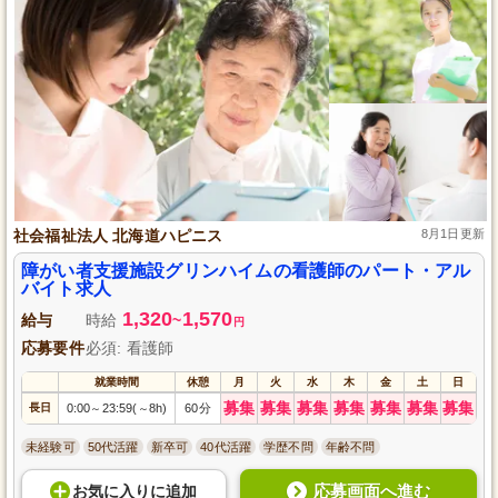
社会福祉法人 北海道ハピニス
8月1日更新
障がい者支援施設グリンハイムの看護師のパート・アル
バイト求人
1,320
1,570
給与
時給
~
円
応募要件
必須: 看護師
就業時間
休憩
月
火
水
木
金
土
日
募集
募集
募集
募集
募集
募集
募集
長日
0:00
23:59(
8h)
60分
～
～
未経験可
50代活躍
新卒可
40代活躍
学歴不問
年齢不問
応募画面へ進む
お気に入り
に
追加