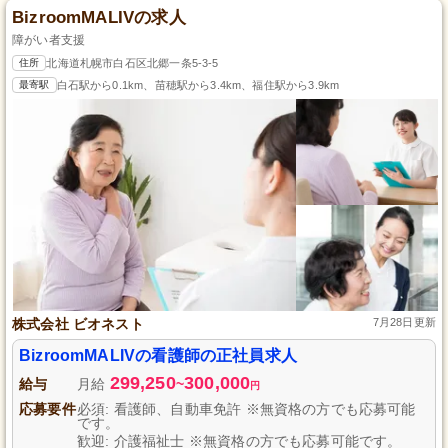
BizroomMALIVの求人
障がい者支援
住所
北海道札幌市白石区北郷一条5-3-5
最寄駅
白石駅から0.1km、苗穂駅から3.4km、福住駅から3.9km
株式会社 ビオネスト
7月28日更新
BizroomMALIVの看護師の正社員求人
299,250
300,000
給与
月給
~
円
応募要件
必須: 看護師、自動車免許 ※無資格の方でも応募可能
です。
歓迎: 介護福祉士 ※無資格の方でも応募可能です。