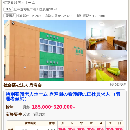
特別養護老人ホーム
住所
北海道札幌市清田区真栄395-1
最寄駅
福住駅から5.8km、真駒内駅から6.8km、新札幌駅から7.4km
社会福祉法人 秀寿会
8月6日更新
特別養護老人ホーム 秀寿園の看護師の正社員求人 （管
理者候補）
185,000
320,000
給与
月給
~
円
応募要件
必須: 看護師
就業時間
休憩
月
火
水
木
金
土
日
募集
募集
募集
募集
募集
募集
募集
日勤
8:45
17:30
60分