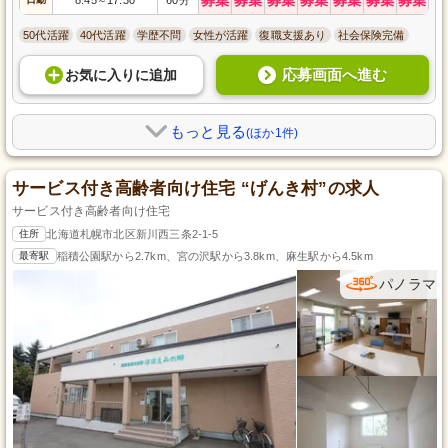
～
50代活躍
40代活躍
学歴不問
女性が活躍
復職支援あり
社会保険完備
応募画面へ進む
お気に入り
に
追加
もっと見る
(ほか1件)
サービス付き高齢者向け住宅 “げんき村”の求人
サービス付き高齢者向け住宅
住所
北海道札幌市北区新川西三条2-1-5
最寄駅
稲積公園駅から2.7km、宮の沢駅から3.8km、麻生駅から4.5km
パノラマ