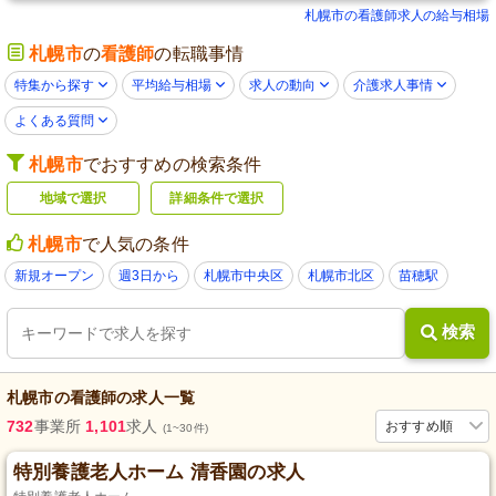
札幌市の看護師求人の給与相場
札幌市
の
看護師
の転職事情
特集から探す
平均給与相場
求人の動向
介護求人事情
よくある質問
札幌市
でおすすめの検索条件
地域で選択
詳細条件で選択
札幌市
で人気の条件
新規オープン
週3日から
札幌市中央区
札幌市北区
苗穂駅
検索
札幌市
の
看護師
の求人一覧
732
事業所
1,101
求人
おすすめ順
(1~30件)
特別養護老人ホーム 清香園の求人