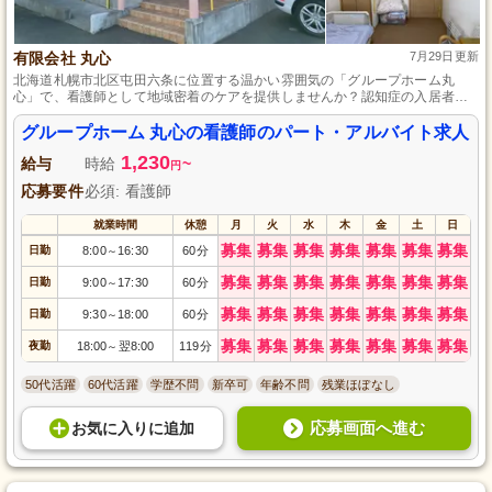
有限会社 丸心
7月29日更新
北海道札幌市北区屯田六条に位置する温かい雰囲気の「グループホーム丸
心」で、看護師として地域密着のケアを提供しませんか？認知症の入居者様
一人ひとりに寄り添い、心温まるケアを追求する職場です。パート・アルバ
イトで柔軟に働きながら、入居者様の笑顔を支えるやりがいを感じられま
グループホーム 丸心の看護師のパート・アルバイト求人
す。あなたの経験と資格を活かし、共に素敵な笑顔を創りましょう。
1,230
給与
時給
~
円
応募要件
必須: 看護師
就業時間
休憩
月
火
水
木
金
土
日
募集
募集
募集
募集
募集
募集
募集
日勤
8:00
16:30
60分
～
募集
募集
募集
募集
募集
募集
募集
日勤
9:00
17:30
60分
～
募集
募集
募集
募集
募集
募集
募集
日勤
9:30
18:00
60分
～
募集
募集
募集
募集
募集
募集
募集
夜勤
18:00
翌8:00
119分
～
50代活躍
60代活躍
学歴不問
新卒可
年齢不問
残業ほぼなし
応募画面へ進む
お気に入り
に
追加