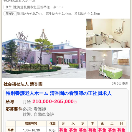
特別養護老人ホーム
住所
北海道札幌市北区新琴似一条3-3-6
最寄駅
新川駅から0.7km、麻生駅から1.4km、琴似駅から2.8km
社会福祉法人 清香園
8月5日更新
特別養護老人ホーム 清香園の看護師の正社員求人
210,000
265,000
給与
月給
~
円
応募要件
必須: 看護師
歓迎: 自動車免許
就業時間
休憩
月
火
水
木
金
土
日
募集
募集
募集
募集
募集
募集
募集
早番
7:30
16:30
60分
～