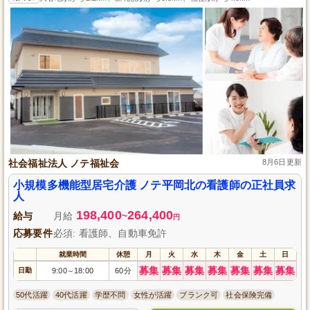
社会福祉法人 ノテ福祉会
8月6日更新
小規模多機能型居宅介護 ノテ平岡北の看護師の正社員求
人
198,400
264,400
給与
月給
~
円
応募要件
必須: 看護師、自動車免許
就業時間
休憩
月
火
水
木
金
土
日
募集
募集
募集
募集
募集
募集
募集
日勤
9:00
18:00
60分
～
50代活躍
40代活躍
学歴不問
女性が活躍
ブランク可
社会保険完備