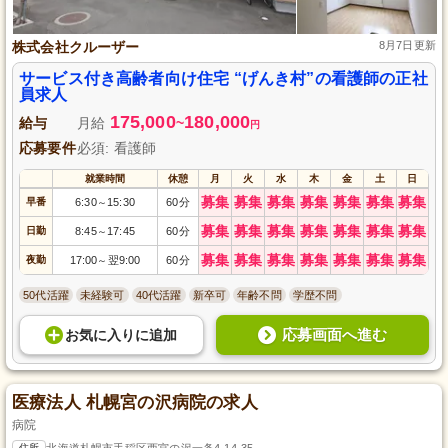
株式会社クルーザー
8月7日更新
サービス付き高齢者向け住宅 “げんき村”の看護師の正社
員求人
175,000
180,000
給与
月給
~
円
応募要件
必須: 看護師
就業時間
休憩
月
火
水
木
金
土
日
募集
募集
募集
募集
募集
募集
募集
早番
6:30
15:30
60分
～
募集
募集
募集
募集
募集
募集
募集
日勤
8:45
17:45
60分
～
募集
募集
募集
募集
募集
募集
募集
夜勤
17:00
翌9:00
60分
～
50代活躍
未経験可
40代活躍
新卒可
年齢不問
学歴不問
応募画面へ進む
お気に入り
に
追加
医療法人 札幌宮の沢病院の求人
病院
住所
北海道札幌市手稲区西宮の沢一条4-14-35