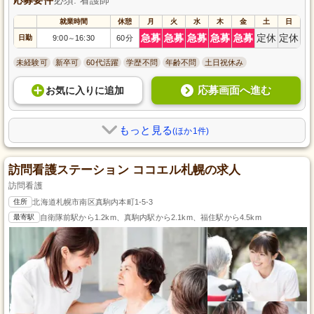
就業時間
休憩
月
火
水
木
金
土
日
急募
急募
急募
急募
急募
定休
定休
日勤
9:00
16:30
60分
～
未経験可
新卒可
60代活躍
学歴不問
年齢不問
土日祝休み
応募画面へ進む
お気に入り
に
追加
もっと見る
(ほか1件)
訪問看護ステーション ココエル札幌の求人
訪問看護
住所
北海道札幌市南区真駒内本町1-5-3
最寄駅
自衛隊前駅から1.2km、真駒内駅から2.1km、福住駅から4.5km