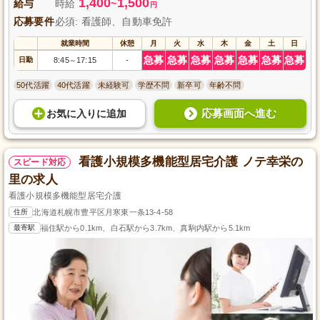
1,400
1,500
給与
時給
~
円
応募要件
必須: 看護師、自動車免許
就業時間
休憩
月
火
水
木
金
土
日
急募
急募
急募
急募
急募
急募
急募
日勤
8:45
17:15
-
～
50代活躍
40代活躍
未経験可
学歴不問
新卒可
年齢不問
応募画面へ進む
お気に入り
に
追加
看護小規模多機能型居宅介護 ノテ幸栄の
スピード対応
里の求人
看護小規模多機能型居宅介護
住所
北海道札幌市豊平区月寒東一条13-4-58
最寄駅
福住駅から0.1km、白石駅から3.7km、真駒内駅から5.1km