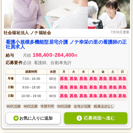
社会福祉法人 ノテ福祉会
7月31日更新
看護小規模多機能型居宅介護 ノテ幸栄の里の看護師の正
社員求人
198,400
264,400
給与
月給
~
円
応募要件
必須: 看護師、自動車免許
就業時間
休憩
月
火
水
木
金
土
日
募集
募集
募集
募集
募集
募集
募集
早番
7:00
16:00
60分
～
募集
募集
募集
募集
募集
募集
募集
日勤
9:00
18:00
60分
～
募集
募集
募集
募集
募集
募集
募集
日勤
10:00
19:00
60分
～
60代活躍
40代活躍
学歴不問
50代活躍
女性が活躍
残業ほぼなし
応募画面へ進む
お気に入り
に
追加