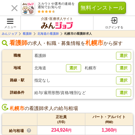
スカウトや選考の連絡を
無料インストール
通知でお知らせ
介護･医療求人サイト
メニュー
ログインする
みんジョブ
看護師
北海道の看護師
札幌市の看護師求人
看護師
札幌市
の求人・転職・募集情報を
から探す
職種
看護師
選択
地域
北海道
選択
札幌市
選択
路線・駅
指定なし
選択
詳細条件
給与/雇用形態/資格/種別など
選択
札幌市
の看護師求人の給与相場
正社員
パート・アルバイト
(月収)
(時給)
234,924
1,360
円
円
給与相場