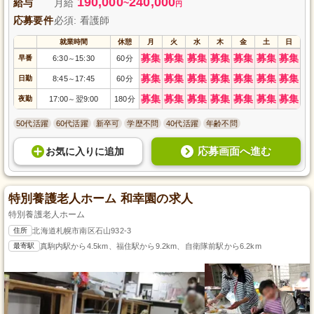
190,000
240,000
給与
月給
~
円
応募要件
必須: 看護師
就業時間
休憩
月
火
水
木
金
土
日
募集
募集
募集
募集
募集
募集
募集
早番
6:30
15:30
60分
～
募集
募集
募集
募集
募集
募集
募集
日勤
8:45
17:45
60分
～
募集
募集
募集
募集
募集
募集
募集
夜勤
17:00
翌9:00
180分
～
50代活躍
60代活躍
新卒可
学歴不問
40代活躍
年齢不問
応募画面へ進む
お気に入り
に
追加
特別養護老人ホーム 和幸園の求人
特別養護老人ホーム
住所
北海道札幌市南区石山932-3
最寄駅
真駒内駅から4.5km、福住駅から9.2km、自衛隊前駅から6.2km