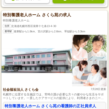
特別養護老人ホーム さくら苑の求人
特別養護老人ホーム
住所
北海道札幌市西区発寒十七条13-4-30
最寄駅
発寒駅から1.8km、宮の沢駅から2.6km、琴似駅から3.3km
社会福祉法人 さくら会
7月28日更新
札幌市に位置する当施設では、常時介護が必要な方々の健やかな生活をサポ
ートしています。一貫したケアサービスの提供により、利用者さまのニーズ
に柔軟に対応できる環境を整えております。現在、資格を持つ看護師の方を
募集中です。未経験でも応募可能で、機能訓練指導や投薬・健康管理など、
特別養護老人ホーム さくら苑の看護師の正社員求人
幅広い業務に携わっていただきます。育児休暇や看護休暇など、ライフステ