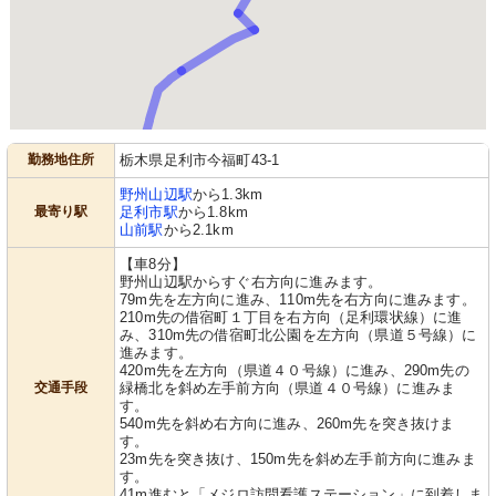
勤務地住所
栃木県足利市今福町43-1
野州山辺駅
から1.3km
最寄り駅
足利市駅
から1.8km
山前駅
から2.1km
【車8分】
野州山辺駅からすぐ右方向に進みます。
79m先を左方向に進み、110m先を右方向に進みます。
210m先の借宿町１丁目を右方向（足利環状線）に進
み、310m先の借宿町北公園を左方向（県道５号線）に
進みます。
420m先を左方向（県道４０号線）に進み、290m先の
交通手段
緑橋北を斜め左手前方向（県道４０号線）に進みま
す。
540m先を斜め右方向に進み、260m先を突き抜けま
す。
23m先を突き抜け、150m先を斜め左手前方向に進みま
す。
41m進むと「メジロ訪問看護ステーション」に到着しま