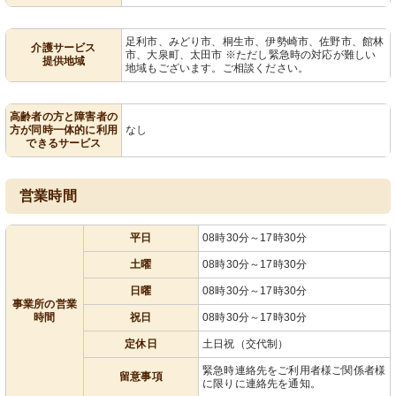
足利市、みどり市、桐生市、伊勢崎市、佐野市、館林
介護サービス
市、大泉町、太田市 ※ただし緊急時の対応が難しい
提供地域
地域もございます。ご相談ください。
高齢者の方と障害者の
方が同時一体的に利用
なし
できるサービス
営業時間
平日
08時30分～17時30分
土曜
08時30分～17時30分
日曜
08時30分～17時30分
事業所の営業
時間
祝日
08時30分～17時30分
定休日
土日祝（交代制）
緊急時連絡先をご利用者様ご関係者様
留意事項
に限りに連絡先を通知。