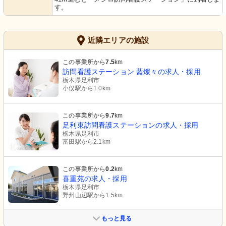
す。
近隣エリアの施設
この事業所から
7.5
km
訪問看護ステーション 藍燦々の求人・採用
栃木県足利市
小俣駅から1.0km
この事業所から
9.7
km
足利東訪問看護ステーションの求人・採用
栃木県足利市
富田駅から2.1km
この事業所から
0.2
km
喜重苑の求人・採用
栃木県足利市
野州山辺駅から1.5km
もっと見る