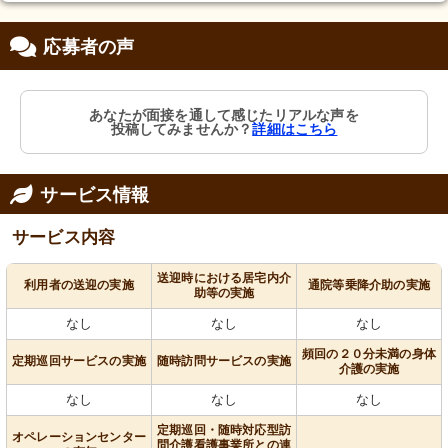
応募者の声
あなたが面接を通して感じたリアルな声を
投稿してみませんか？
詳細はこちら
サービス情報
サービス内容
送迎時における居宅内介
利用者の送迎の実施
通院等乗降介助の実施
助等の実施
なし
なし
なし
頻回の２０分未満の身体
定期巡回サービスの実施
随時訪問サービスの実施
介護の実施
なし
なし
なし
定期巡回・随時対応型訪
オペレーションセンター
問介護看護事業所との連