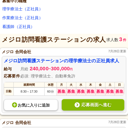
募集中の職種
理学療法士（正社員）
作業療法士（正社員）
看護師（正社員）
メジロ訪問看護ステーション
の求人
3
求人数
件
メジロ 合同会社
7月28日更新
メジロ訪問看護ステーションの理学療法士の正社員求人
240,000
300,000
給与
月給
~
円
応募要件
必須: 理学療法士、自動車免許
就業時間
休憩
月
火
水
木
金
土
日
募集
募集
募集
募集
募集
募集
募集
日勤
8:30
17:30
60分
～
応募画面へ進む
お気に入り
に
追加
メジロ 合同会社
7月28日更新