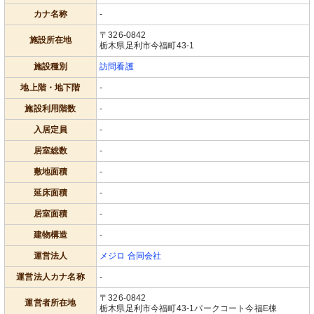
カナ名称
-
〒326-0842
施設所在地
栃木県足利市今福町43-1
施設種別
訪問看護
地上階・地下階
-
施設利用階数
-
入居定員
-
居室総数
-
敷地面積
-
延床面積
-
居室面積
-
建物構造
-
運営法人
メジロ 合同会社
運営法人カナ名称
-
〒326-0842
運営者所在地
栃木県足利市今福町43-1パークコート今福E棟