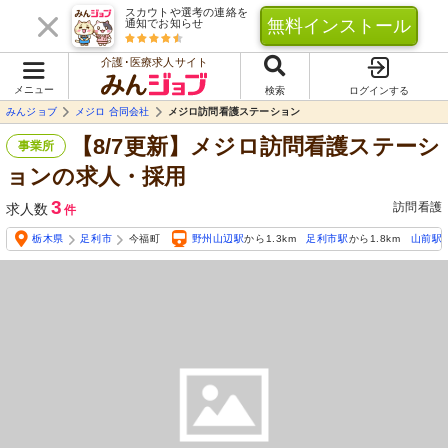
スカウトや選考の連絡を
無料インストール
通知でお知らせ
介護･医療求人サイト
メニュー
検索
ログインする
みんジョブ
メジロ 合同会社
メジロ訪問看護ステーション
【8/7更新】メジロ訪問看護ステーシ
事業所
ョンの求人・採用
3
訪問看護
求人数
件
栃木県
足利市
今福町
野州山辺駅
から1.3km
足利市駅
から1.8km
山前駅