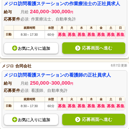
メジロ訪問看護ステーションの作業療法士の正社員求人
240,000
300,000
給与
月給
~
円
応募要件
必須: 作業療法士、自動車免許
就業時間
休憩
月
火
水
木
金
土
日
募集
募集
募集
募集
募集
募集
募集
日勤
8:30
17:30
60分
～
応募画面へ進む
お気に入り
に
追加
メジロ 合同会社
8月7日更新
メジロ訪問看護ステーションの看護師の正社員求人
250,000
300,000
給与
月給
~
円
応募要件
必須: 看護師、自動車免許
就業時間
休憩
月
火
水
木
金
土
日
募集
募集
募集
募集
募集
募集
募集
日勤
8:30
17:30
60分
～
応募画面へ進む
お気に入り
に
追加