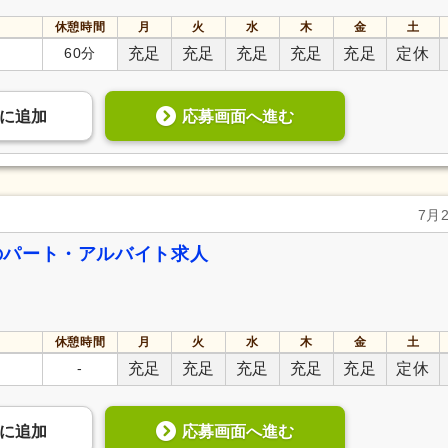
休憩時間
月
火
水
木
金
土
60分
充足
充足
充足
充足
充足
定休
応募画面へ進む
に
追加
7月
のパート・アルバイト求人
休憩時間
月
火
水
木
金
土
-
充足
充足
充足
充足
充足
定休
応募画面へ進む
に
追加