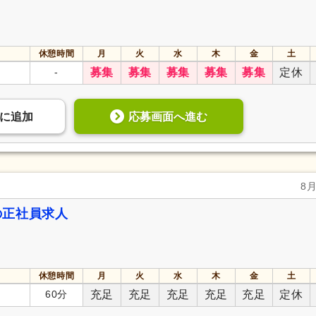
休憩時間
月
火
水
木
金
土
-
募集
募集
募集
募集
募集
定休
応募画面へ進む
に
追加
8
の正社員求人
休憩時間
月
火
水
木
金
土
60分
充足
充足
充足
充足
充足
定休