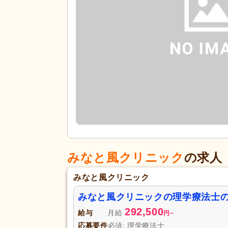
みなと風クリニック
の求人
みなと風クリニック
みなと風クリニックの理学療法士
292,500
給与
月給
円
~
応募要件
必須: 理学療法士