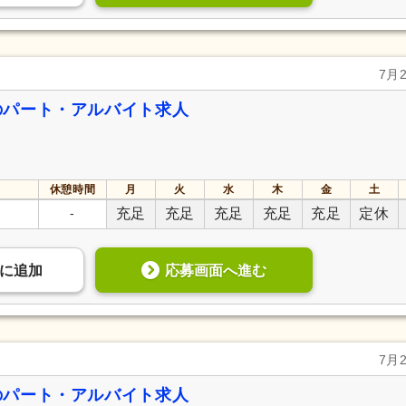
7月
のパート・アルバイト求人
休憩時間
月
火
水
木
金
土
-
充足
充足
充足
充足
充足
定休
応募画面へ進む
に
追加
7月
のパート・アルバイト求人