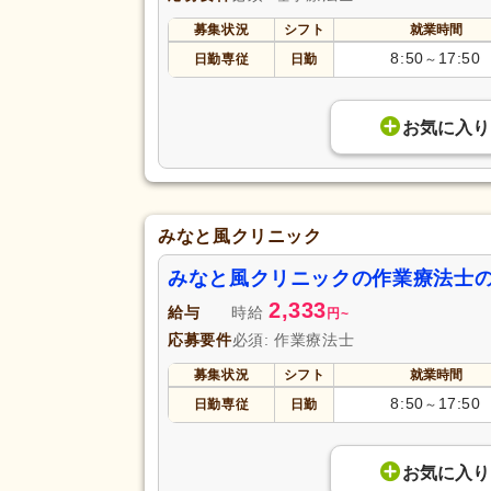
募集状況
シフト
就業時間
8:50
17:50
日勤専従
日勤
～
お気に入り
みなと風クリニック
みなと風クリニックの作業療法士
2,333
給与
時給
円
~
応募要件
必須: 作業療法士
募集状況
シフト
就業時間
8:50
17:50
日勤専従
日勤
～
お気に入り