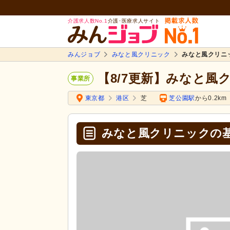
介護求人数No.1
介護･医療求人サイト
みんジョブ
みなと風クリニック
みなと風クリニ
【8/7更新】みなと風
事業所
東京都
港区
芝
芝公園駅
から0.2km
みなと風クリニックの