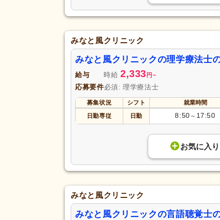
みなと風クリニック
みなと風クリニックの理学療法士
2,333
給与
時給
円
~
応募要件
必須: 理学療法士
募集状況
シフト
就業時間
8:50
17:50
日勤専従
日勤
～
お気に入り
みなと風クリニック
みなと風クリニックの言語聴覚士