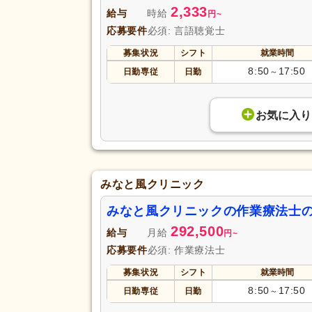
2,333
給与
時給
円
~
応募要件
必須: 言語聴覚士
募集状況
シフト
就業時間
8:50
17:50
日勤専従
日勤
～
お気に入り
みなと風クリニック
みなと風クリニックの作業療法士
292,500
給与
月給
円
~
応募要件
必須: 作業療法士
募集状況
シフト
就業時間
8:50
17:50
日勤専従
日勤
～