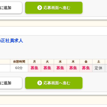
応募画面へ進む
に
追加
の正社員求人
休憩時間
月
火
水
木
金
土
60分
募集
募集
募集
募集
募集
定休
応募画面へ進む
に
追加