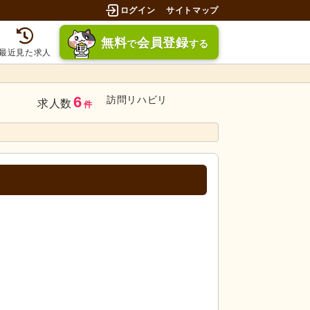
ログイン
サイトマップ
無料
会員登録
で
する
最近見た求人
6
訪問リハビリ
求人数
件