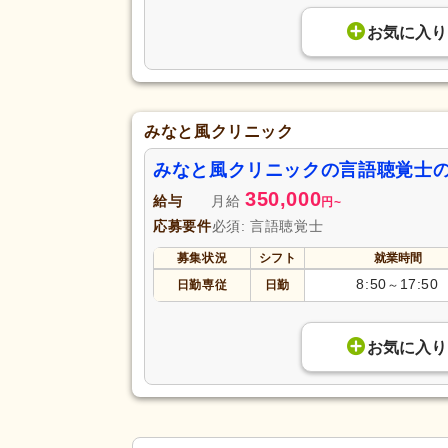
お気に入り
みなと風クリニック
みなと風クリニックの言語聴覚士
350,000
給与
月給
円
~
応募要件
必須: 言語聴覚士
募集状況
シフト
就業時間
8:50
17:50
日勤専従
日勤
～
お気に入り