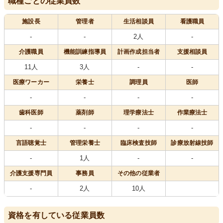
職種ごとの従業員数
施設長
管理者
生活相談員
看護職員
-
-
2人
-
介護職員
機能訓練指導員
計画作成担当者
支援相談員
11人
3人
-
-
医療
ワーカー
栄養士
調理員
医師
-
-
-
-
歯科医師
薬剤師
理学療法士
作業療法士
-
-
-
-
言語聴覚士
管理栄養士
臨床検査技師
診療放射線技師
-
1人
-
-
介護支援専門員
事務員
その他の従業者
-
2人
10人
資格を有している従業員数