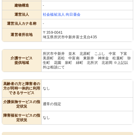
建物構造
-
運営法人
社会福祉法人 向日葵会
運営法人カナ名称
-
〒359-0041
運営者所在地
埼玉県所沢市中新井富士見台435
所沢市中新井 並木 北原町 こぶし 中富 下富
介護サービス
美原町 若松 中富南 東新井 神米金 松葉町 弥
提供地域
生町 花園 泉町 緑町 北所沢 北岩岡 ※上記以
外は相談にて
高齢者の方と障害者の
方が同時一体的に利用
なし
できるサービス
介護保険サービスの指
通常の指定
定状況
障害福祉サービスの指
なし
定状況