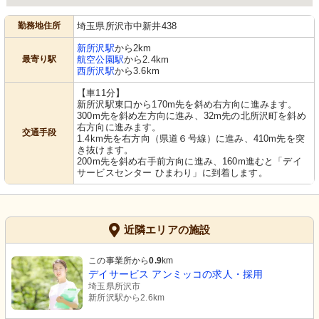
勤務地住所
埼玉県所沢市中新井438
新所沢駅
から2km
最寄り駅
航空公園駅
から2.4km
西所沢駅
から3.6km
【車11分】
新所沢駅東口から170m先を斜め右方向に進みます。
300m先を斜め左方向に進み、32m先の北所沢町を斜め
右方向に進みます。
交通手段
1.4km先を右方向（県道６号線）に進み、410m先を突
き抜けます。
200m先を斜め右手前方向に進み、160m進むと「デイ
サービスセンター ひまわり」に到着します。
近隣エリアの施設
この事業所から
0.9
km
デイサービス アンミッコの求人・採用
埼玉県所沢市
新所沢駅から2.6km