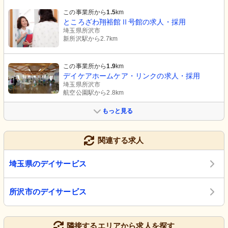
この事業所から
1.5
km
ところざわ翔裕館Ⅱ号館の求人・採用
埼玉県所沢市
新所沢駅から2.7km
この事業所から
1.9
km
デイケアホームケア・リンクの求人・採用
埼玉県所沢市
航空公園駅から2.8km
もっと見る
関連する求人
埼玉県のデイサービス
所沢市のデイサービス
隣接するエリアから求人を探す