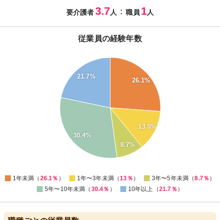
3.7
1
：
要介護者
人
職員
人
従業員の経験年数
32
30
28
21.7%
26.1%
26
24
22
20
18
13.0%
16
14
30.4%
12
8.7%
10
8
0
1年未満（
26.1％
）
1年〜3年未満（
13％
）
3年〜5年未満（
8.7％
）
5年〜10年未満（
30.4％
）
10年以上（
21.7％
）