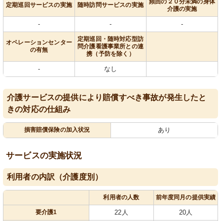
頻回の２０分未満の身体
定期巡回サービスの実施
随時訪問サービスの実施
介護の実施
-
-
-
定期巡回・随時対応型訪
オペレーションセンター
問介護看護事業所との連
の有無
携（予防を除く）
-
なし
介護サービスの提供により賠償すべき事故が発生したと
きの対応の仕組み
損害賠償保険の加入状況
あり
サービスの実施状況
利用者の内訳（介護度別）
利用者の人数
前年度同月の提供実績
要介護1
22人
20人