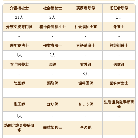
介護福祉士
社会福祉士
実務者研修
初任者研修
11人
2人
-
1人
介護支援専門員
精神保健福祉士
社会福祉主事
栄養士
-
-
-
-
理学療法士
作業療法士
言語聴覚士
視能訓練士
1人
2人
-
-
管理栄養士
医師
看護師
保健師
-
-
3人
-
助産師
薬剤師
歯科医師
歯科衛生士
-
-
-
-
生活援助従事者研
指圧師
はり師
きゅう師
修
1人
-
-
-
訪問介護員養成研
義肢装具士
その他
修