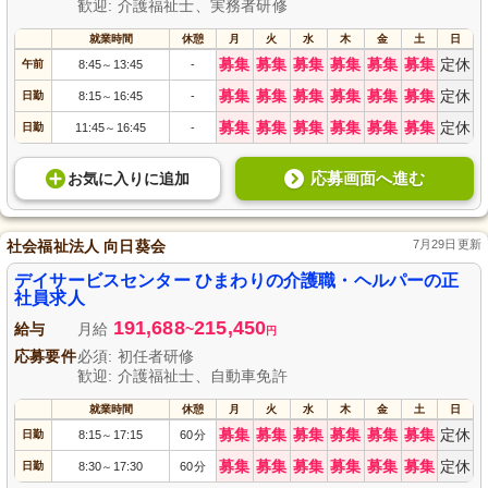
歓迎: 介護福祉士、実務者研修
就業時間
休憩
月
火
水
木
金
土
日
募集
募集
募集
募集
募集
募集
定休
午前
8:45
13:45
-
～
募集
募集
募集
募集
募集
募集
定休
日勤
8:15
16:45
-
～
募集
募集
募集
募集
募集
募集
定休
日勤
11:45
16:45
-
～
応募画面へ進む
お気に入り
に
追加
社会福祉法人 向日葵会
7月29日更新
デイサービスセンター ひまわりの介護職・ヘルパーの正
社員求人
191,688
215,450
給与
月給
~
円
応募要件
必須: 初任者研修
歓迎: 介護福祉士、自動車免許
就業時間
休憩
月
火
水
木
金
土
日
募集
募集
募集
募集
募集
募集
定休
日勤
8:15
17:15
60分
～
募集
募集
募集
募集
募集
募集
定休
日勤
8:30
17:30
60分
～