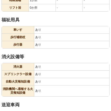
特殊浴槽
1か所
-
-
リフト浴
0か所
-
-
福祉用具
車いす
あり
歩行補助杖
あり
歩行器
あり
消火設備等
消火器
あり
スプリンクラー設備
あり
自動火災報知設備
あり
消防機関へ通報する火
あり
災報知設備
送迎車両