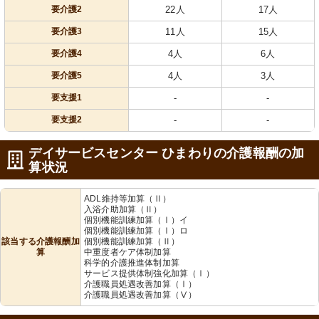
要介護2
22人
17人
要介護3
11人
15人
要介護4
4人
6人
要介護5
4人
3人
要支援1
-
-
要支援2
-
-
デイサービスセンター ひまわりの介護報酬の加
算状況
ADL維持等加算（Ⅱ）
入浴介助加算（Ⅱ）
個別機能訓練加算（Ⅰ）イ
個別機能訓練加算（Ⅰ）ロ
該当する介護報酬加
個別機能訓練加算（Ⅱ）
算
中重度者ケア体制加算
科学的介護推進体制加算
サービス提供体制強化加算（Ⅰ）
介護職員処遇改善加算（Ⅰ）
介護職員処遇改善加算（Ⅴ）