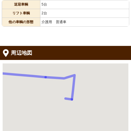
送迎車輌
5台
リフト車輌
2台
他の車輌の形態
介護用 普通車
周辺地図