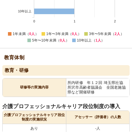
10年以上
0
1
2
1年未満（
0人
）
1年〜3年未満（
0人
）
3年〜5年未満（
2人
）
5年〜10年未満（
0人
）
10年以上（
1人
）
教育体制
教育・研修
所内研修 年１２回 埼玉県社協
研修等の実施内容
所沢市高齢者協議会 全国老施協
県など開催研修
介護プロフェッショナルキャリア段位制度の導入
介護プロフェッショナルキャリア段位
アセッサー（評価者）の人数
制度の実施状況
あり
-人