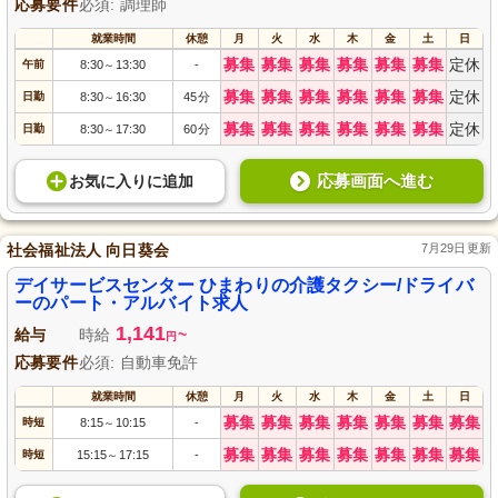
応募要件
必須: 調理師
就業時間
休憩
月
火
水
木
金
土
日
募集
募集
募集
募集
募集
募集
定休
午前
8:30
13:30
-
～
募集
募集
募集
募集
募集
募集
定休
日勤
8:30
16:30
45分
～
募集
募集
募集
募集
募集
募集
定休
日勤
8:30
17:30
60分
～
応募画面へ進む
お気に入り
に
追加
社会福祉法人 向日葵会
7月29日更新
デイサービスセンター ひまわりの介護タクシー/ドライバ
ーのパート・アルバイト求人
1,141
給与
時給
~
円
応募要件
必須: 自動車免許
就業時間
休憩
月
火
水
木
金
土
日
募集
募集
募集
募集
募集
募集
募集
時短
8:15
10:15
-
～
募集
募集
募集
募集
募集
募集
募集
時短
15:15
17:15
-
～