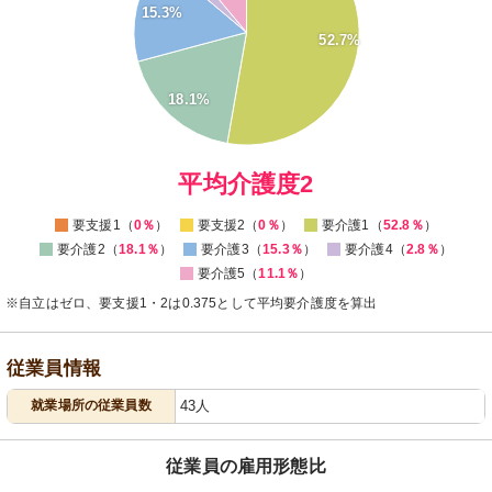
35
15.3%
30
52.7%
25
20
15
18.1%
10
5
0
-5
0
平均介護度2
要支援1（
0％
）
要支援2（
0％
）
要介護1（
52.8％
）
要介護2（
18.1％
）
要介護3（
15.3％
）
要介護4（
2.8％
）
要介護5（
11.1％
）
※自立はゼロ、要支援1・2は0.375として平均要介護度を算出
従業員情報
就業場所の従業員数
43人
従業員の雇用形態比