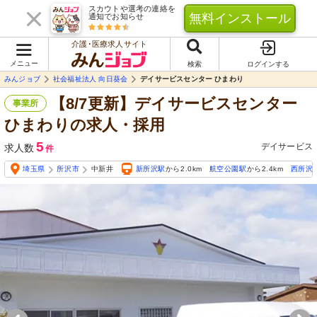
スカウトや選考の連絡を
無料インストール
通知でお知らせ
介護･医療求人サイト
メニュー
検索
ログインする
みんジョブ
社会福祉法人 向日葵会
デイサービスセンター ひまわり
【8/7更新】デイサービスセンター
事業所
ひまわりの求人・採用
5
デイサービス
求人数
件
埼玉県
所沢市
中新井
新所沢駅
から2.0km
航空公園駅
から2.4km
西所沢