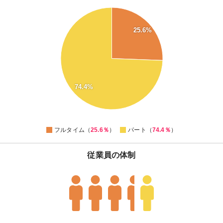
75
70
25.6%
65
60
55
50
45
40
74.4%
35
30
25
0
フルタイム（
25.6％
）
パート（
74.4％
）
従業員の体制