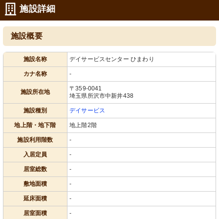
施設詳細
施設概要
施設名称
デイサービスセンター ひまわり
カナ名称
-
〒359-0041
施設所在地
埼玉県所沢市中新井438
施設種別
デイサービス
地上階・地下階
地上階2階
施設利用階数
-
入居定員
-
居室総数
-
敷地面積
-
延床面積
-
居室面積
-