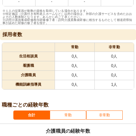
-
-
-
※１人の従業員が複数の資格を取得している場合があります。
※特定施設（介護付き有料老人ホームなど）以外の場合は、外部の介護サービスを含めたおお
よその人数体制となります。あらかじめご了承ください。
※訪問介護員養成研修相当研修修了者：訪問介護員養成研修に相当するものとして都道府県知
事が認めた研修の修了者を指す。
採用者数
常勤
非常勤
生活相談員
0人
0人
看護職
0人
0人
介護職員
0人
0人
機能訓練指導員
0人
1人
職種ごとの経験年数
合計
常勤
非常勤
介護職員の経験年数