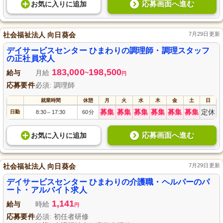
応募画面へ進む
お気に入り
に
追加
社会福祉法人 向日葵会
7月29日更新
デイサービスセンター ひまわりの調理師・調理スタッフ
の正社員求人
183,000
198,500
給与
月給
~
円
応募要件
必須: 調理師
就業時間
休憩
月
火
水
木
金
土
日
募集
募集
募集
募集
募集
募集
定休
日勤
8:30
17:30
60分
～
応募画面へ進む
お気に入り
に
追加
社会福祉法人 向日葵会
7月29日更新
デイサービスセンター ひまわりの介護職・ヘルパーのパ
ート・アルバイト求人
1,141
給与
時給
円
応募要件
必須: 初任者研修