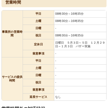
営業時間
平日
08時30分～16時35分
土曜
08時30分～16時35分
日曜
-
事業所の営業時
間
祝日
08時30分～16時35分
日曜日 ５月３日～５日 １２月２９
定休日
日～１月３日 バザー実施
留意事項
-
平日
-
土曜
-
日曜
-
サービスの提供
時間
祝日
-
留意事項
-
延長サービス
なし