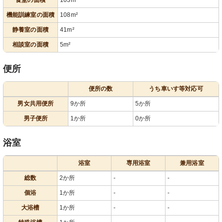
機能訓練室の面積
108m²
静養室の面積
41m²
相談室の面積
5m²
便所
便所の数
うち車いす等対応可
男女共用便所
9か所
5か所
男子便所
1か所
0か所
浴室
浴室
専用浴室
兼用浴室
総数
2か所
-
-
個浴
1か所
-
-
大浴槽
1か所
-
-