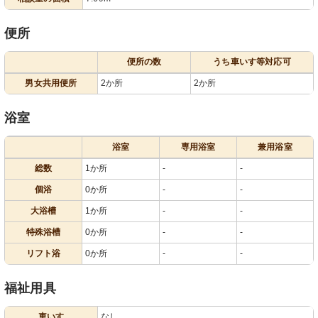
便所
便所の数
うち車いす等対応可
男女共用便所
2か所
2か所
浴室
浴室
専用浴室
兼用浴室
総数
1か所
-
-
個浴
0か所
-
-
大浴槽
1か所
-
-
特殊浴槽
0か所
-
-
リフト浴
0か所
-
-
福祉用具
車いす
なし