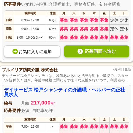
応募要件
いずれか必須: 介護福祉士、実務者研修、初任者研修
就業時間
休憩
月
火
水
木
金
土
日
募集
募集
募集
募集
募集
定休
定休
日勤
8:30
17:30
60分
～
募集
募集
募集
募集
募集
定休
定休
日勤
9:00
18:00
60分
～
募集
募集
募集
募集
募集
募集
募集
日勤
9:00
18:00(6h〜)
60分
～
応募画面へ進む
お気に入り
に
追加
プルメリア訪問介護 株式会社
7月28日更新
デイサービス松戸シャンティは、和気あいあいと活発な明るい環境で、スタッ
フが皆仲良く働き、年齢や経験に関わらず様々な支援を行いつつ、利用者の幸
せな生活を心から支援しています。
デイサービス 松戸シャンティの介護職・ヘルパーの正社
員求人
217,000
給与
月給
~
円
応募要件
必須: 自動車免許
就業時間
休憩
月
火
水
木
金
土
日
募集
募集
募集
募集
募集
募集
募集
早番
7:00
16:00
-
～