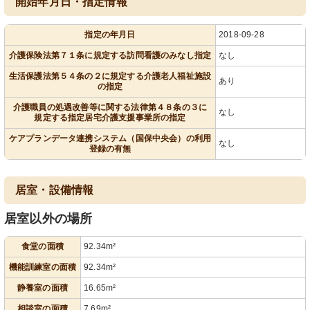
開始年月日・指定情報
指定の年月日
2018-09-28
介護保険法第７１条に規定する訪問看護のみなし指定
なし
生活保護法第５４条の２に規定する介護老人福祉施設
あり
の指定
介護職員の処遇改善等に関する法律第４８条の３に
なし
規定する指定居宅介護支援事業所の指定
ケアプランデータ連携システム（国保中央会）の利用
なし
登録の有無
居室・設備情報
居室以外の場所
食堂の面積
92.34m²
機能訓練室の面積
92.34m²
静養室の面積
16.65m²
相談室の面積
7.69m²