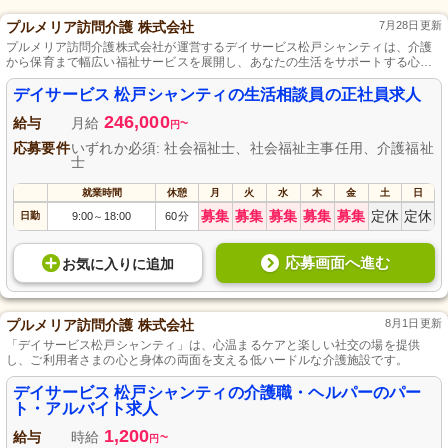
プルメリア訪問介護 株式会社
7月28日更新
プルメリア訪問介護株式会社が運営するデイサービス松戸シャンティは、介護
から保育まで幅広い福祉サービスを展開し、あなたの生活をサポートする心地
よい施設です。
デイサービス 松戸シャンティの生活相談員の正社員求人
246,000
給与
月給
~
円
応募要件
いずれか必須: 社会福祉士、社会福祉主事任用、介護福祉
士
就業時間
休憩
月
火
水
木
金
土
日
募集
募集
募集
募集
募集
定休
定休
日勤
9:00
18:00
60分
～
応募画面へ進む
お気に入り
に
追加
プルメリア訪問介護 株式会社
8月1日更新
「デイサービス松戸シャンティ」は、心温まるケアと楽しい社交の場を提供
し、ご利用者さまの心と身体の両面を支える低ハードルな介護施設です。
デイサービス 松戸シャンティの介護職・ヘルパーのパー
ト・アルバイト求人
1,200
給与
時給
~
円