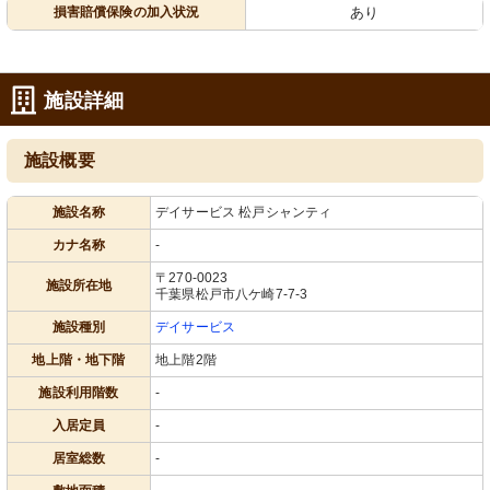
損害賠償保険の加入状況
あり
施設詳細
施設概要
施設名称
デイサービス 松戸シャンティ
カナ名称
-
〒270-0023
施設所在地
千葉県松戸市八ケ崎7-7-3
施設種別
デイサービス
地上階・地下階
地上階2階
施設利用階数
-
入居定員
-
居室総数
-