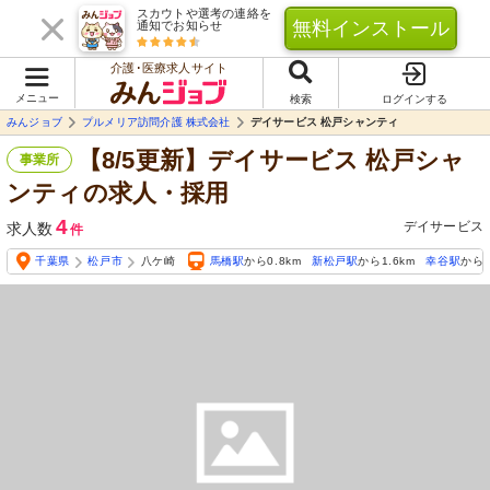
スカウトや選考の連絡を
無料インストール
通知でお知らせ
介護･医療求人サイト
メニュー
検索
ログインする
みんジョブ
プルメリア訪問介護 株式会社
デイサービス 松戸シャンティ
【8/5更新】デイサービス 松戸シャ
事業所
ンティの求人・採用
4
デイサービス
求人数
件
千葉県
松戸市
八ケ崎
馬橋駅
から0.8km
新松戸駅
から1.6km
幸谷駅
から1