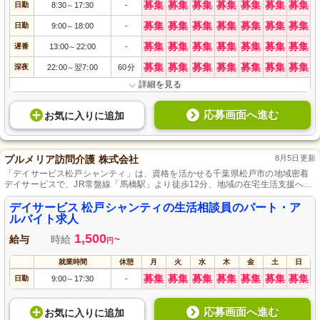
募集
募集
募集
募集
募集
募集
募集
日勤
8:30
17:30
-
～
募集
募集
募集
募集
募集
募集
募集
日勤
9:00
18:00
-
～
募集
募集
募集
募集
募集
募集
募集
遅番
13:00
22:00
-
～
募集
募集
募集
募集
募集
募集
募集
深夜
22:00
翌7:00
60分
～
詳細を見る
応募画面へ進む
お気に入り
に
追加
プルメリア訪問介護 株式会社
8月5日更新
「デイサービス松戸シャンティ」は、資格を活かせる千葉県松戸市の地域密着
デイサービスで、JR常盤線「馬橋駅」より徒歩12分、地域の在宅生活支援へ多
彩なサービス提供に尽力しています。
デイサービス 松戸シャンティの生活相談員のパート・ア
ルバイト求人
1,500
給与
時給
~
円
就業時間
休憩
月
火
水
木
金
土
日
募集
募集
募集
募集
募集
募集
募集
日勤
9:00
17:30
-
～
応募画面へ進む
お気に入り
に
追加