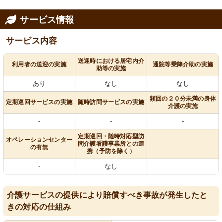
サービス情報
サービス内容
送迎時における居宅内介
利用者の送迎の実施
通院等乗降介助の実施
助等の実施
あり
なし
なし
頻回の２０分未満の身体
定期巡回サービスの実施
随時訪問サービスの実施
介護の実施
-
-
-
定期巡回・随時対応型訪
オペレーションセンター
問介護看護事業所との連
の有無
携（予防を除く）
-
なし
介護サービスの提供により賠償すべき事故が発生したと
きの対応の仕組み