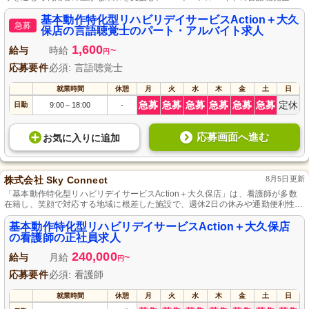
育児との両立が可能で、昇給や正社員登用の機会もあります。
基本動作特化型リハビリデイサービスAction＋大久
急募
保店の言語聴覚士のパート・アルバイト求人
1,600
給与
時給
~
円
応募要件
必須: 言語聴覚士
就業時間
休憩
月
火
水
木
金
土
日
急募
急募
急募
急募
急募
急募
定休
日勤
9:00
18:00
-
～
応募画面へ進む
お気に入り
に
追加
株式会社 Sky Connect
8月5日更新
「基本動作特化型リハビリデイサービスAction＋大久保店」は、看護師が多数
在籍し、笑顔で対応する地域に根差した施設で、週休2日の休みや通勤便利性も
魅力です。
基本動作特化型リハビリデイサービスAction＋大久保店
の看護師の正社員求人
240,000
給与
月給
~
円
応募要件
必須: 看護師
就業時間
休憩
月
火
水
木
金
土
日