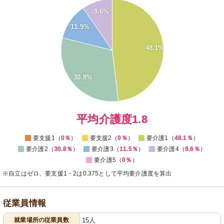
50
9.6%
45
40
11.5%
35
30
48.1%
25
20
15
30.8%
10
5
0
0
平均介護度1.8
要支援1（
0％
）
要支援2（
0％
）
要介護1（
48.1％
）
要介護2（
30.8％
）
要介護3（
11.5％
）
要介護4（
9.6％
）
要介護5（
0％
）
※自立はゼロ、要支援1・2は0.375として平均要介護度を算出
従業員情報
就業場所の従業員数
15人