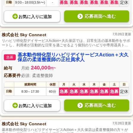
募集
募集
募集
募集
募集
募集
定休
日勤
9:00
18:00(3.5h〜)
-
～
応募画面へ進む
お気に入り
に
追加
株式会社 Sky Connect
7月28日更新
リハビリ特化型デイサービスAction+大久保店では、日常生活の基本動作をサポ
ートし、利用者が活動的な日常を過ごせるよう個別のリハビリや専用器具トレ
ーニングを提供します。
基本動作特化型リハビリデイサービスAction＋大久
急募
保店の柔道整復師の正社員求人
240,000
給与
月給
~
円
応募要件
必須: 柔道整復師
就業時間
休憩
月
火
水
木
金
土
日
急募
急募
急募
急募
急募
急募
定休
日勤
8:30
17:30
60分
～
応募画面へ進む
お気に入り
に
追加
株式会社 Sky Connect
7月28日更新
基本動作特化型リハビリデイサービスAction＋大久保店は柔道整復師の方々が