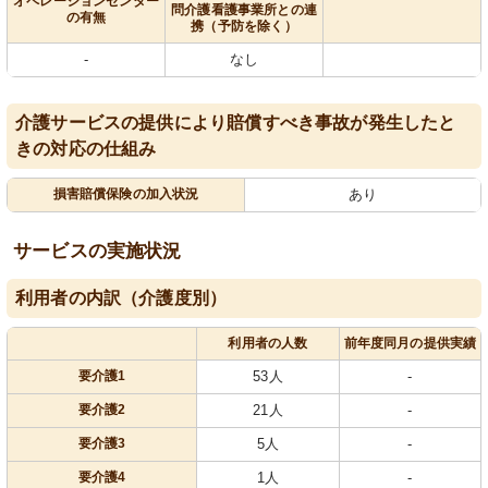
オペレーションセンター
問介護看護事業所との連
の有無
携（予防を除く）
-
なし
介護サービスの提供により賠償すべき事故が発生したと
きの対応の仕組み
損害賠償保険の加入状況
あり
サービスの実施状況
利用者の内訳（介護度別）
利用者の人数
前年度同月の提供実績
要介護1
53人
-
要介護2
21人
-
要介護3
5人
-
要介護4
1人
-