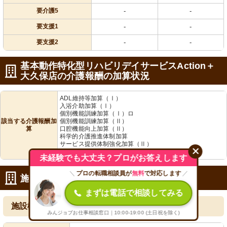
要介護5
-
-
要支援1
-
-
要支援2
-
-
基本動作特化型リハビリデイサービスAction＋
大久保店の介護報酬の加算状況
ADL維持等加算（Ⅰ）
入浴介助加算（Ⅰ）
個別機能訓練加算（Ⅰ）ロ
該当する介護報酬加
個別機能訓練加算（Ⅱ）
算
口腔機能向上加算（Ⅱ）
科学的介護推進体制加算
サービス提供体制強化加算（Ⅱ）
介護職員処遇改善加算（Ⅱ）
未経験でも大丈夫？プロがお答えします
＼
プロの転職相談員が
無料
で対応します
／
施設詳細
まずは電話で相談してみる
施設概要
みんジョブお仕事相談窓口｜10:00-19:00 (土日祝を除く)