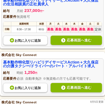
基本動作特化型リハビリデイサービスAction＋大久保店
の生活相談員の正社員求人
237,000
給与
月給
~
円
応募要件
無資格可
就業時間
休憩
月
火
水
木
金
土
日
募集
募集
募集
募集
募集
募集
定休
日勤
8:30
17:30
60分
～
応募画面へ進む
お気に入り
に
追加
株式会社 Sky Connect
基本動作特化型リハビリデイサービスAction＋大久保店
の介護タクシー/ドライバーのパート・アルバイト求人
1,250
給与
時給
円
応募要件
必須: 自動車免許 ※無資格の方でも応募可能です。
応募画面へ進む
お気に入り
に
追加
株式会社 Sky Connect
8月5日更新