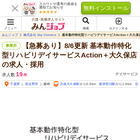
スカウトや選考の連絡を
無料インストール
通知でお知らせ
介護･医療求人サイト
メニュー
検索
ログインする
みんジョブ
株式会社 Sky Connect
基本動作特化型リハビリデイサービスAction＋大久保
【急募あり】8/6更新 基本動作特化
事業所
型リハビリデイサービスAction＋大久保店
の求人・採用
19
デイサービス
求人数
件
千葉県
習志野市
藤崎
京成大久保駅
から0.9km
新津田沼駅
から1.6km
京