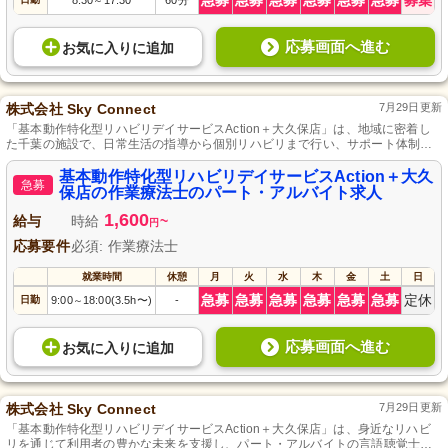
急募
急募
急募
急募
急募
急募
募集
8:30
17:30
60分
～
応募画面へ進む
お気に入り
に
追加
株式会社 Sky Connect
7月29日更新
「基本動作特化型リハビリデイサービスAction＋大久保店」は、地域に密着し
た千葉の施設で、日常生活の指導から個別リハビリまで行い、サポート体制も
整っており、柔軟な働き方が可能です。
基本動作特化型リハビリデイサービスAction＋大久
急募
保店の作業療法士のパート・アルバイト求人
1,600
給与
時給
~
円
応募要件
必須: 作業療法士
就業時間
休憩
月
火
水
木
金
土
日
急募
急募
急募
急募
急募
急募
定休
日勤
9:00
18:00(3.5h〜)
-
～
応募画面へ進む
お気に入り
に
追加
株式会社 Sky Connect
7月29日更新
「基本動作特化型リハビリデイサービスAction＋大久保店」は、身近なリハビ
リを通じて利用者の豊かな未来を支援し、パート・アルバイトの言語聴覚士も