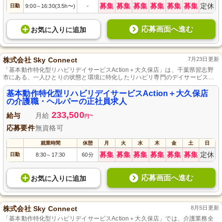
募集
募集
募集
募集
募集
募集
定休
日勤
9:00
16:30(3.5h〜)
-
～
応募画面へ進む
お気に入り
に
追加
株式会社 Sky Connect
7月23日更新
「基本動作特化型リハビリデイサービスAction＋大久保店」は、千葉県習志野
市にある、一人ひとりの状態と環境に特化したリハビリ専門のデイサービス
で、親切・丁寧な支援を提供しています。
基本動作特化型リハビリデイサービスAction＋大久保店
の介護職・ヘルパーの正社員求人
233,500
給与
月給
~
円
応募要件
無資格可
就業時間
休憩
月
火
水
木
金
土
日
募集
募集
募集
募集
募集
募集
定休
日勤
8:30
17:30
60分
～
応募画面へ進む
お気に入り
に
追加
株式会社 Sky Connect
8月5日更新
「基本動作特化型リハビリデイサービスAction＋大久保店」では、介護業務全