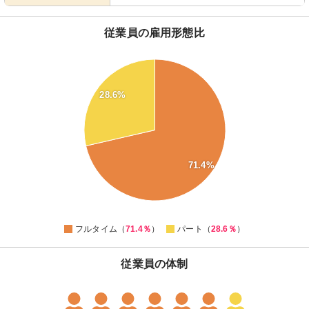
従業員の雇用形態比
75
70
65
28.6%
60
55
50
45
71.4%
40
35
30
25
0
フルタイム（
71.4％
）
パート（
28.6％
）
従業員の体制