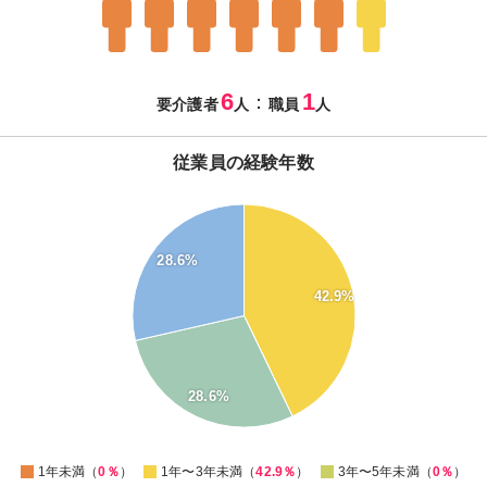
6
1
：
要介護者
人
職員
人
従業員の経験年数
45
40
35
28.6%
30
42.9%
25
20
15
10
28.6%
5
0
0
1年未満（
0％
）
1年〜3年未満（
42.9％
）
3年〜5年未満（
0％
）