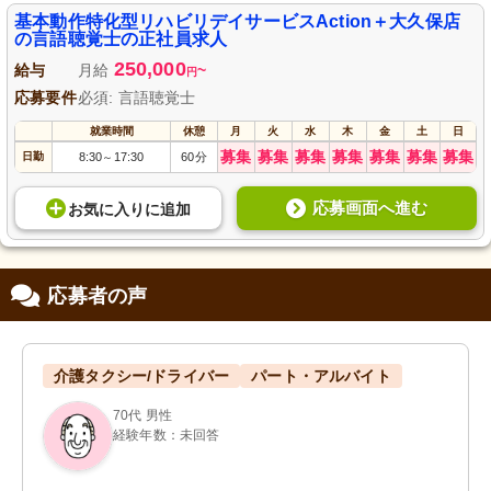
基本動作特化型リハビリデイサービスAction＋大久保店
の言語聴覚士の正社員求人
250,000
給与
月給
~
円
応募要件
必須: 言語聴覚士
就業時間
休憩
月
火
水
木
金
土
日
募集
募集
募集
募集
募集
募集
募集
日勤
8:30
17:30
60分
～
応募画面へ進む
お気に入り
に
追加
応募者の声
介護タクシー/ドライバー
パート・アルバイト
70代 男性
経験年数：未回答