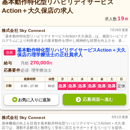
基本動作特化型リハビリデイサービス
Action＋大久保店
の求人
19
求人数
件
株式会社 Sky Connect
7月29日更新
「基本動作特化型リハビリデイサービスAction+大久保店」は、個別リハビリプ
ログラムにより利用者さまの基本動作を増やし精神的な状態を向上させ、多様
な働き方を応援する素晴らしい環境を提供しています。
基本動作特化型リハビリデイサービスAction＋大久
急募
保店の理学療法士の正社員求人
270,000
給与
月給
円
応募要件
必須: 理学療法士
就業時間
休憩
月
火
水
木
金
土
日
急募
急募
急募
急募
急募
急募
定休
日勤
8:30
17:30
60分
～
応募画面へ進む
お気に入り
に
追加
株式会社 Sky Connect
8月1日更新
身体機能の向上を目指す基本動作特化型リハビリデイサービスAction＋大久保
店では、運動不足解消と無理なく安全に自立をサポートするリハビリを提供し