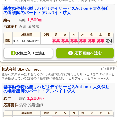
イサービス施設を運営し、安定経営をする企業として、働きながらスキルアッ
プが可能な研修制度を提供しています。
基本動作特化型リハビリデイサービスAction＋大久保店
の看護師のパート・アルバイト求人
1,500
給与
時給
~
円
応募要件
必須: 看護師
就業時間
休憩
月
火
水
木
金
土
日
募集
募集
募集
募集
募集
募集
定休
日勤
9:00
18:00(3.5h〜)
-
～
応募画面へ進む
お気に入り
に
追加
株式会社 Sky Connect
8月6日更新
豊かな未来を手にするための4つの基本動作に特化したリハビリ専門デイサービ
スを提供している当社の「基本動作特化型リハビリデイサービスAction＋大久
保店」は、全てのご利用者さまが前向きにリハビリテーションに取り組むこと
を支援します。
基本動作特化型リハビリデイサービスAction＋大久保店
の准看護師のパート・アルバイト求人
1,200
給与
時給
~
円
応募要件
必須: 准看護師
就業時間
休憩
月
火
水
木
金
土
日