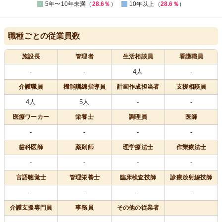
5年〜10年未満（
28.6％
）
10年以上（
28.6％
）
職種ごとの従業員数
施設長
管理者
生活相談員
看護職員
-
-
4人
-
介護職員
機能訓練指導員
計画作成担当者
支援相談員
4人
5人
-
-
医療
ワーカー
栄養士
調理員
医師
-
-
-
-
歯科医師
薬剤師
理学療法士
作業療法士
-
-
-
-
言語聴覚士
管理栄養士
臨床検査技師
診療放射線技師
-
-
-
-
介護支援専門員
事務員
その他の従業者