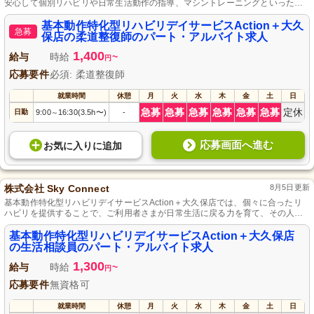
安心して個別リハビリや日常生活動作の指導、マシントレーニングといった業
務を提供でき、豊かなキャリアを実現可能な柔軟な職場で、シフトやキャリア
プランも自由に相談可能です。
基本動作特化型リハビリデイサービスAction＋大久
急募
保店の柔道整復師のパート・アルバイト求人
1,400
給与
時給
~
円
応募要件
必須: 柔道整復師
就業時間
休憩
月
火
水
木
金
土
日
急募
急募
急募
急募
急募
急募
定休
日勤
9:00
16:30(3.5h〜)
-
～
応募画面へ進む
お気に入り
に
追加
株式会社 Sky Connect
8月5日更新
基本動作特化型リハビリデイサービスAction＋大久保店では、個々に合ったリ
ハビリを提供することで、ご利用者さまが日常生活に戻る力を育て、その人ら
しい充実した未来を築くお手伝いをしています。
基本動作特化型リハビリデイサービスAction＋大久保店
の生活相談員のパート・アルバイト求人
1,300
給与
時給
~
円
応募要件
無資格可
就業時間
休憩
月
火
水
木
金
土
日