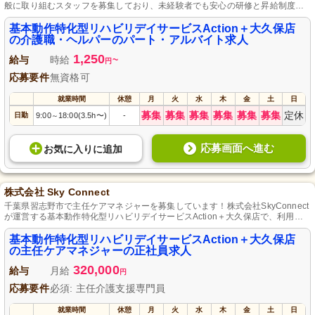
般に取り組むスタッフを募集しており、未経験者でも安心の研修と昇給制度が
あるので、みなさまの積極的な参加をお待ちしています。
基本動作特化型リハビリデイサービスAction＋大久保店
の介護職・ヘルパーのパート・アルバイト求人
1,250
給与
時給
~
円
応募要件
無資格可
就業時間
休憩
月
火
水
木
金
土
日
募集
募集
募集
募集
募集
募集
定休
日勤
9:00
18:00(3.5h〜)
-
～
応募画面へ進む
お気に入り
に
追加
株式会社 Sky Connect
千葉県習志野市で主任ケアマネジャーを募集しています！株式会社SkyConnect
が運営する基本動作特化型リハビリデイサービスAction＋大久保店で、利用者
様一人ひとりに合わせたリハビリプランを提供し、明るい未来をサポートしま
す。安定した正社員の職場で、あなたの専門知識と経験を活かし、利用者様と
基本動作特化型リハビリデイサービスAction＋大久保店
そのご家族に寄り添った支援を行いませんか？プロフェッショナルとして成長
の主任ケアマネジャーの正社員求人
できる環境で、やりがいと充実感を実感できます。
320,000
給与
月給
円
応募要件
必須: 主任介護支援専門員
就業時間
休憩
月
火
水
木
金
土
日