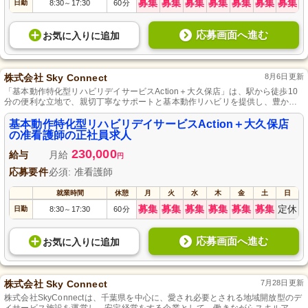
募集
募集
募集
募集
募集
募集
募集
日勤
8:30
17:30
60分
～
応募画面へ進む
お気に入り
に
追加
株式会社 Sky Connect
8月6日更新
「基本動作特化型リハビリデイサービスAction＋大久保店」は、駅から徒歩10
分の便利な立地で、親切丁寧なサポートと基本動作リハビリを提供し、豊かな
未来づくりをお手伝いします。
基本動作特化型リハビリデイサービスAction＋大久保店
の准看護師の正社員求人
230,000
給与
月給
円
応募要件
必須: 准看護師
就業時間
休憩
月
火
水
木
金
土
日
募集
募集
募集
募集
募集
募集
定休
日勤
8:30
17:30
60分
～
応募画面へ進む
お気に入り
に
追加
株式会社 Sky Connect
7月28日更新
株式会社SkyConnectは、千葉県を中心に、愛され必要とされる地域開放型のデ