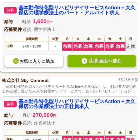
ています。
基本動作特化型リハビリデイサービスAction＋大久
急募
保店の理学療法士のパート・アルバイト求人
1,600
給与
時給
~
円
応募要件
必須: 理学療法士
就業時間
休憩
月
火
水
木
金
土
日
急募
急募
急募
急募
急募
急募
定休
日勤
9:00
18:00
-
～
応募画面へ進む
お気に入り
に
追加
株式会社 Sky Connect
7月28日更新
「基本動作特化型リハビリデイサービスAction+大久保店」は、利用者の能力向
上を支援し豊かな未来を目指すデイサービスで、個々のリハビリテーションと
家庭との両立が可能です。
基本動作特化型リハビリデイサービスAction＋大久
急募
保店の作業療法士の正社員求人
270,000
給与
月給
円
応募要件
必須: 作業療法士
就業時間
休憩
月
火
水
木
金
土
日
日勤