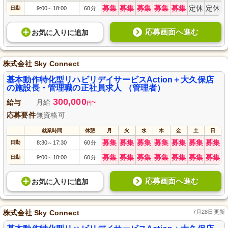
募集
募集
募集
募集
募集
定休
定休
日勤
9:00
18:00
60分
～
応募画面へ進む
お気に入り
に
追加
株式会社 Sky Connect
基本動作特化型リハビリデイサービスAction＋大久保店
の施設長・管理職の正社員求人 （管理者）
300,000
給与
月給
~
円
応募要件
無資格可
就業時間
休憩
月
火
水
木
金
土
日
募集
募集
募集
募集
募集
募集
募集
日勤
8:30
17:30
60分
～
募集
募集
募集
募集
募集
募集
募集
日勤
9:00
18:00
60分
～
応募画面へ進む
お気に入り
に
追加
株式会社 Sky Connect
7月28日更新