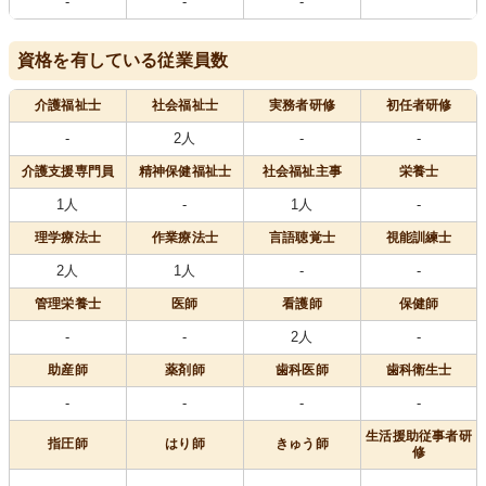
-
-
-
資格を有している従業員数
介護福祉士
社会福祉士
実務者研修
初任者研修
-
2人
-
-
介護支援専門員
精神保健福祉士
社会福祉主事
栄養士
1人
-
1人
-
理学療法士
作業療法士
言語聴覚士
視能訓練士
2人
1人
-
-
管理栄養士
医師
看護師
保健師
-
-
2人
-
助産師
薬剤師
歯科医師
歯科衛生士
-
-
-
-
生活援助従事者研
指圧師
はり師
きゅう師
修
-
-
-
-