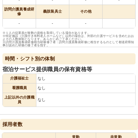
訪問介護員養成研
義肢装具士
その他
修
-
-
-
※１人の従業員が複数の資格を取得している場合があります。
※特定施設（介護付き有料老人ホームなど）以外の場合は、外部の介護サービスを含めたおお
よその人数体制となります。あらかじめご了承ください。
※訪問介護員養成研修相当研修修了者：訪問介護員養成研修に相当するものとして都道府県知
事が認めた研修の修了者を指す。
時間・シフト別の体制
宿泊サービス提供職員の保有資格等
介護福祉士
なし
看護職員
なし
上記以外の介護職
なし
員
採用者数
常勤
非常勤