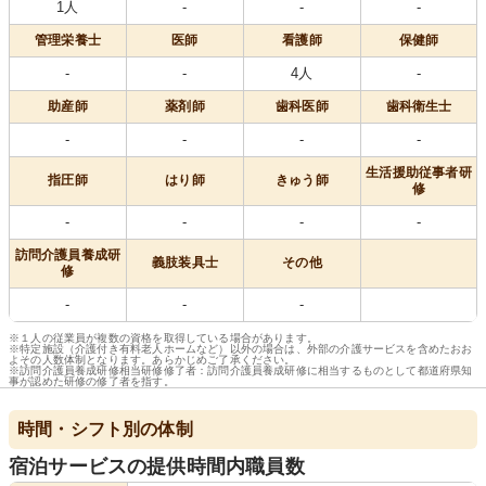
1人
-
-
-
管理栄養士
医師
看護師
保健師
-
-
4人
-
助産師
薬剤師
歯科医師
歯科衛生士
-
-
-
-
生活援助従事者研
指圧師
はり師
きゅう師
修
-
-
-
-
訪問介護員養成研
義肢装具士
その他
修
-
-
-
※１人の従業員が複数の資格を取得している場合があります。
※特定施設（介護付き有料老人ホームなど）以外の場合は、外部の介護サービスを含めたおお
よその人数体制となります。あらかじめご了承ください。
※訪問介護員養成研修相当研修修了者：訪問介護員養成研修に相当するものとして都道府県知
事が認めた研修の修了者を指す。
時間・シフト別の体制
宿泊サービスの提供時間内職員数