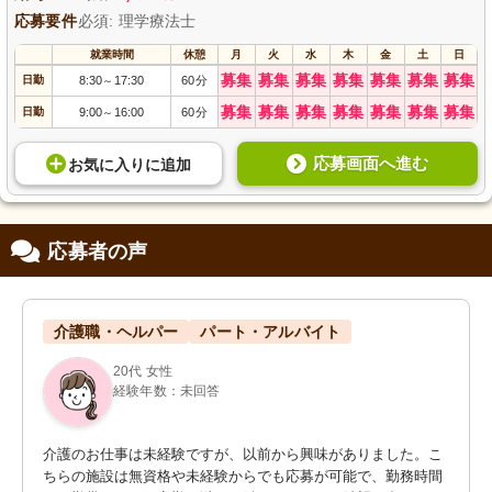
応募要件
必須: 理学療法士
就業時間
休憩
月
火
水
木
金
土
日
募集
募集
募集
募集
募集
募集
募集
日勤
8:30
17:30
60分
～
募集
募集
募集
募集
募集
募集
募集
日勤
9:00
16:00
60分
～
応募画面へ進む
お気に入り
に
追加
応募者の声
介護職・ヘルパー
パート・アルバイト
20代 女性
経験年数：未回答
介護のお仕事は未経験ですが、以前から興味がありました。こ
ちらの施設は無資格や未経験からでも応募が可能で、勤務時間