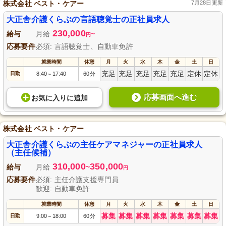
株式会社 ベスト・ケアー
7月28日更新
大正舎介護くらぶの言語聴覚士の正社員求人
230,000
給与
月給
~
円
応募要件
必須: 言語聴覚士、自動車免許
就業時間
休憩
月
火
水
木
金
土
日
充足
充足
充足
充足
充足
定休
定休
日勤
8:40
17:40
60分
～
応募画面へ進む
お気に入り
に
追加
株式会社 ベスト・ケアー
大正舎介護くらぶの主任ケアマネジャーの正社員求人
（主任候補）
310,000
350,000
給与
月給
~
円
応募要件
必須: 主任介護支援専門員
歓迎: 自動車免許
就業時間
休憩
月
火
水
木
金
土
日
募集
募集
募集
募集
募集
募集
募集
日勤
9:00
18:00
60分
～