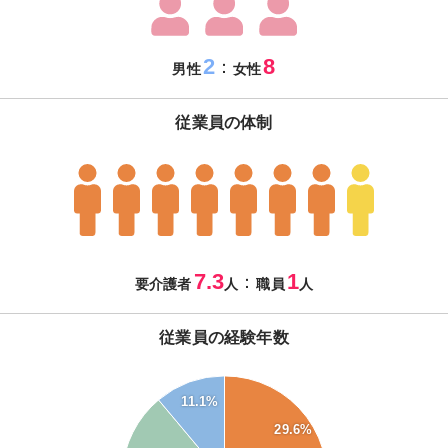
2
8
：
男性
女性
従業員の体制
7.3
1
：
要介護者
人
職員
人
従業員の経験年数
30
11.1%
28
26
29.6%
24