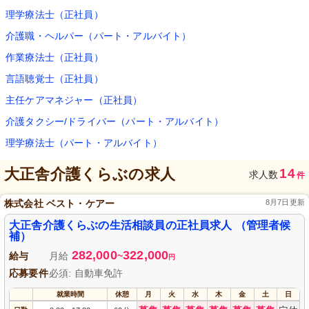
理学療法士（正社員）
介護職・ヘルパー（パート・アルバイト）
作業療法士（正社員）
言語聴覚士（正社員）
主任ケアマネジャー（正社員）
介護タクシー/ドライバー（パート・アルバイト）
理学療法士（パート・アルバイト）
大正舎介護くらぶ
の求人
14
求人数
件
株式会社 ベスト・ケアー
8月7日更新
大正舎介護くらぶの生活相談員の正社員求人 （管理者候
補）
282,000
322,000
給与
月給
~
円
応募要件
必須: 自動車免許
就業時間
休憩
月
火
水
木
金
土
日