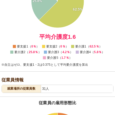
25.8%
30
62.5%
20
10
0
0
平均介護度1.6
要支援1（
0％
）
要支援2（
0％
）
要介護1（
62.5％
）
要介護2（
25.8％
）
要介護3（
4.2％
）
要介護4（
5.8％
）
要介護5（
1.7％
）
※自立はゼロ、要支援1・2は0.375として平均要介護度を算出
従業員情報
就業場所の従業員数
31人
従業員の雇用形態比
56