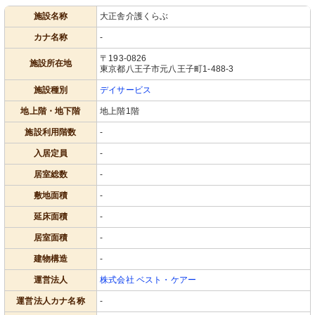
施設名称
大正舎介護くらぶ
カナ名称
-
〒193-0826
施設所在地
東京都八王子市元八王子町1-488-3
施設種別
デイサービス
地上階・地下階
地上階1階
施設利用階数
-
入居定員
-
居室総数
-
敷地面積
-
延床面積
-
居室面積
-
建物構造
-
運営法人
株式会社 ベスト・ケアー
運営法人カナ名称
-