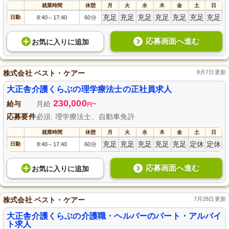
就業時間
休憩
月
火
水
木
金
土
日
充足
充足
充足
充足
充足
充足
充足
日勤
8:40
17:40
60分
～
応募画面へ進む
お気に入り
に
追加
株式会社 ベスト・ケアー
8月7日更新
大正舎介護くらぶの理学療法士の正社員求人
230,000
給与
月給
~
円
応募要件
必須: 理学療法士、自動車免許
就業時間
休憩
月
火
水
木
金
土
日
充足
充足
充足
充足
充足
定休
定休
日勤
8:40
17:40
60分
～
応募画面へ進む
お気に入り
に
追加
株式会社 ベスト・ケアー
7月28日更新
大正舎介護くらぶの介護職・ヘルパーのパート・アルバイ
ト求人