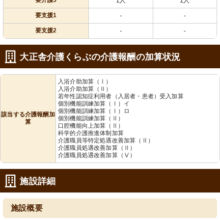
要介護5
1人
1人
要支援1
-
-
要支援2
-
-
大正舎介護くらぶの介護報酬の加算状況
入浴介助加算（Ⅰ）
入浴介助加算（Ⅱ）
若年性認知症利用者（入居者・患者）受入加算
個別機能訓練加算（Ⅰ）イ
個別機能訓練加算（Ⅰ）ロ
該当する介護報酬加
個別機能訓練加算（Ⅱ）
算
口腔機能向上加算（Ⅱ）
科学的介護推進体制加算
介護職員等特定処遇改善加算（Ⅱ）
介護職員処遇改善加算（Ⅱ）
介護職員処遇改善加算（Ⅴ）
施設詳細
施設概要