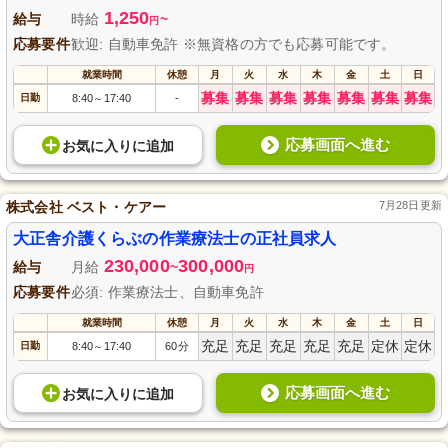
1,250
給与
時給
~
円
応募要件
歓迎: 自動車免許 ※無資格の方でも応募可能です。
就業時間
休憩
月
火
水
木
金
土
日
募集
募集
募集
募集
募集
募集
募集
日勤
8:40
17:40
-
～
応募画面へ進む
お気に入り
に
追加
株式会社 ベスト・ケアー
7月28日更新
大正舎介護くらぶの作業療法士の正社員求人
230,000
300,000
給与
月給
~
円
応募要件
必須: 作業療法士、自動車免許
就業時間
休憩
月
火
水
木
金
土
日
充足
充足
充足
充足
充足
定休
定休
日勤
8:40
17:40
60分
～
応募画面へ進む
お気に入り
に
追加