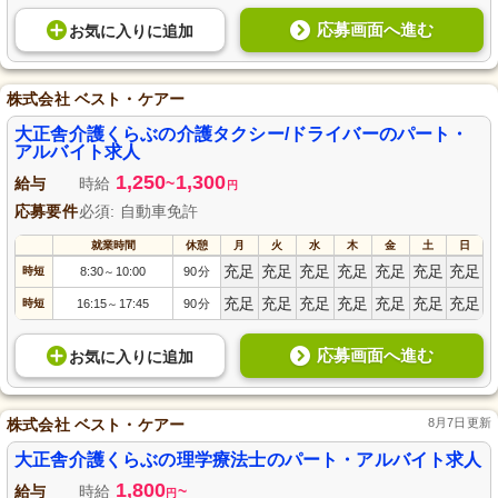
応募画面へ進む
お気に入り
に
追加
株式会社 ベスト・ケアー
大正舎介護くらぶの介護タクシー/ドライバーのパート・
アルバイト求人
1,250
1,300
給与
時給
~
円
応募要件
必須: 自動車免許
就業時間
休憩
月
火
水
木
金
土
日
充足
充足
充足
充足
充足
充足
充足
時短
8:30
10:00
90分
～
充足
充足
充足
充足
充足
充足
充足
時短
16:15
17:45
90分
～
応募画面へ進む
お気に入り
に
追加
株式会社 ベスト・ケアー
8月7日更新
大正舎介護くらぶの理学療法士のパート・アルバイト求人
1,800
給与
時給
~
円