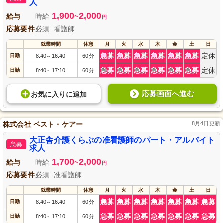
人
1,900
2,000
給与
時給
~
円
応募要件
必須: 看護師
就業時間
休憩
月
火
水
木
金
土
日
急募
急募
急募
急募
急募
急募
定休
日勤
8:40
16:40
60分
～
急募
急募
急募
急募
急募
急募
定休
日勤
8:40
17:10
60分
～
応募画面へ進む
お気に入り
に
追加
株式会社 ベスト・ケアー
8月4日更新
大正舎介護くらぶの准看護師のパート・アルバイト
急募
求人
1,700
2,000
給与
時給
~
円
応募要件
必須: 准看護師
就業時間
休憩
月
火
水
木
金
土
日
急募
急募
急募
急募
急募
急募
急募
日勤
8:40
16:40
60分
～
急募
急募
急募
急募
急募
急募
急募
日勤
8:40
17:10
60分
～