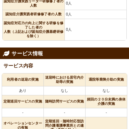
認知症介護実践リーダー研修修了者の
0人
人数
認知症介護実践者研修修了者の人数
0人
認知症対応力の向上に関する研修を修
了した者の
0人
人数（上記および認知症介護基礎研修
を除く）
サービス情報
サービス内容
送迎時における居宅内介
利用者の送迎の実施
通院等乗降介助の実施
助等の実施
あり
なし
なし
頻回の２０分未満の身体
定期巡回サービスの実施
随時訪問サービスの実施
介護の実施
-
-
-
定期巡回・随時対応型訪
オペレーションセンター
問介護看護事業所との連
の有無