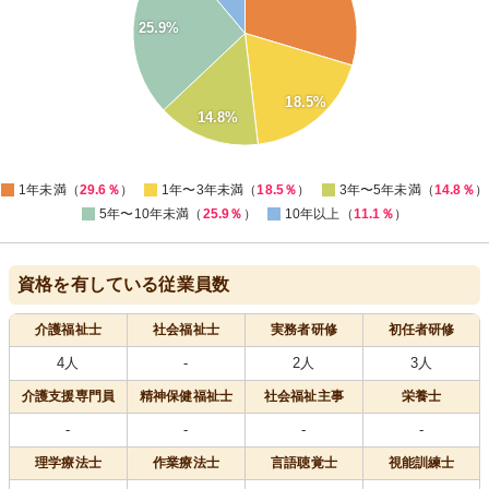
22
25.9%
20
18
16
18.5%
14
14.8%
12
10
0
1年未満（
29.6％
）
1年〜3年未満（
18.5％
）
3年〜5年未満（
14.8％
）
5年〜10年未満（
25.9％
）
10年以上（
11.1％
）
資格を有している従業員数
介護福祉士
社会福祉士
実務者研修
初任者研修
4人
-
2人
3人
介護支援専門員
精神保健福祉士
社会福祉主事
栄養士
-
-
-
-
理学療法士
作業療法士
言語聴覚士
視能訓練士