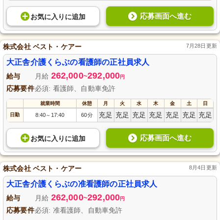
応募画面へ進む
お気に入り
に
追加
株式会社 ベスト・ケアー
7月28日更新
大正舎介護くらぶの看護師の正社員求人
262,000
292,000
給与
月給
~
円
応募要件
必須: 看護師、自動車免許
就業時間
休憩
月
火
水
木
金
土
日
充足
充足
充足
充足
充足
充足
充足
日勤
8:40
17:40
60分
～
応募画面へ進む
お気に入り
に
追加
株式会社 ベスト・ケアー
8月4日更新
大正舎介護くらぶの准看護師の正社員求人
262,000
292,000
給与
月給
~
円
応募要件
必須: 准看護師、自動車免許