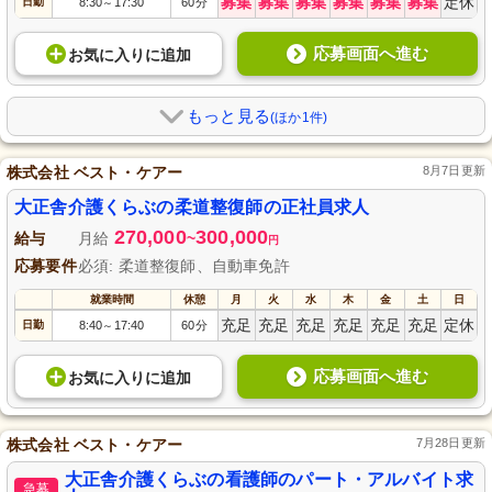
募集
募集
募集
募集
募集
募集
定休
日勤
8:30
17:30
60分
～
応募画面へ進む
お気に入り
に
追加
もっと見る
(ほか1件)
株式会社 ベスト・ケアー
8月7日更新
大正舎介護くらぶの柔道整復師の正社員求人
270,000
300,000
給与
月給
~
円
応募要件
必須: 柔道整復師、自動車免許
就業時間
休憩
月
火
水
木
金
土
日
充足
充足
充足
充足
充足
充足
定休
日勤
8:40
17:40
60分
～
応募画面へ進む
お気に入り
に
追加
株式会社 ベスト・ケアー
7月28日更新
大正舎介護くらぶの看護師のパート・アルバイト求
急募