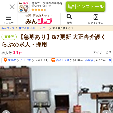
スカウトや選考の連絡を
無料インストール
通知でお知らせ
介護･医療求人サイト
メニュー
検索
ログインする
みんジョブ
株式会社 ベスト・ケアー
大正舎介護くらぶ
【急募あり】8/7更新 大正舎介護く
事業所
らぶの求人・採用
14
デイサービス
求人数
件
東京都
八王子市
元八王子町
西八王子駅
から2.3km
高尾駅
から2.7km
狭