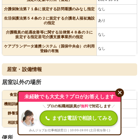
介護保険法第７１条に規定する訪問看護のみなし指定
なし
生活保護法第５４条の２に規定する介護老人福祉施設
あり
の指定
介護職員の処遇改善等に関する法律第４８条の３に
なし
規定する指定居宅介護支援事業所の指定
ケアプランデータ連携システム（国保中央会）の利用
なし
登録の有無
居室・設備情報
居室以外の場所
食堂の面積
359.03m²
未経験でも大丈夫？プロがお答えします
機能訓練室の面積
359.03m²
＼
プロの転職相談員が
無料
で対応します
／
静養室の面積
16.22m²
まずは電話で相談してみる
相談室の面積
11.93m²
みんジョブお仕事相談窓口｜10:00-19:00 (土日祝を除く)
便所