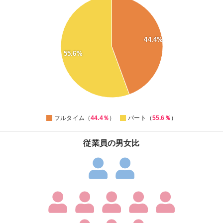
55
54
53
52
44.4%
51
50
55.6%
49
48
47
46
45
44
0
フルタイム（
44.4％
）
パート（
55.6％
）
従業員の男女比