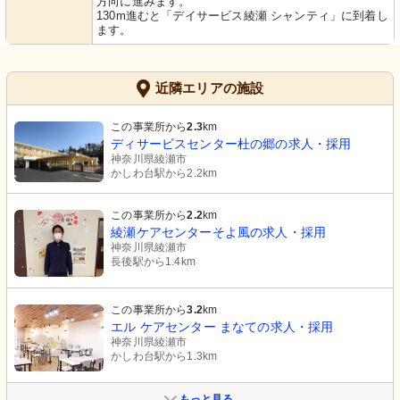
方向に進みます。
130m進むと「デイサービス綾瀬 シャンティ」に到着し
ます。
近隣エリアの施設
この事業所から
2.3
km
ディサービスセンター杜の郷の求人・採用
神奈川県綾瀬市
かしわ台駅から2.2km
この事業所から
2.2
km
綾瀬ケアセンターそよ風の求人・採用
神奈川県綾瀬市
長後駅から1.4km
この事業所から
3.2
km
エル ケアセンター まなての求人・採用
神奈川県綾瀬市
かしわ台駅から1.3km
もっと見る