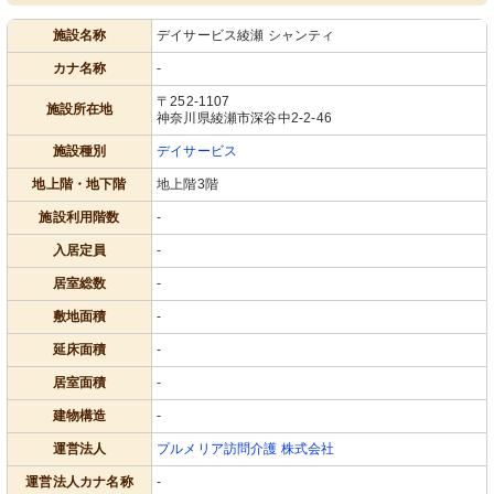
施設名称
デイサービス綾瀬 シャンティ
カナ名称
-
〒252-1107
施設所在地
神奈川県綾瀬市深谷中2-2-46
施設種別
デイサービス
地上階・地下階
地上階3階
施設利用階数
-
入居定員
-
居室総数
-
敷地面積
-
延床面積
-
居室面積
-
建物構造
-
運営法人
プルメリア訪問介護 株式会社
運営法人カナ名称
-