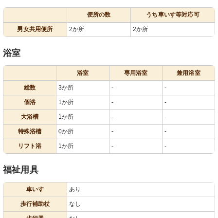
便所の数
うち車いす等対応可
男女共用便所
2か所
2か所
浴室
浴室
専用浴室
兼用浴室
総数
3か所
-
-
個浴
1か所
-
-
大浴槽
1か所
-
-
特殊浴槽
0か所
-
-
リフト浴
1か所
-
-
福祉用具
車いす
あり
歩行補助杖
なし