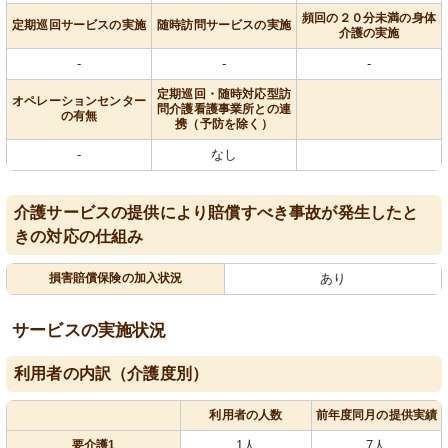
頻回の２０分未満の身体
定期巡回サービスの実施
随時訪問サービスの実施
介護の実施
-
-
-
定期巡回・随時対応型訪
オペレーションセンター
問介護看護事業所との連
の有無
携（予防を除く）
-
なし
介護サービスの提供により賠償すべき事故が発生したと
きの対応の仕組み
損害賠償保険の加入状況
あり
サービスの実施状況
利用者の内訳（介護度別）
利用者の人数
前年度同月の提供実績
要介護1
1人
7人