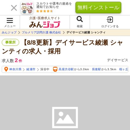
スカウトや選考の連絡を
無料インストール
通知でお知らせ
介護･医療求人サイト
メニュー
検索
ログインする
みんジョブ
プルメリア訪問介護 株式会社
デイサービス綾瀬 シャンティ
【8/8更新】デイサービス綾瀬 シャ
事業所
ンティの求人・採用
2
デイサービス
求人数
件
神奈川県
綾瀬市
深谷中
高座渋谷駅
から3.0km
長後駅
から3.5km
桜ヶ丘