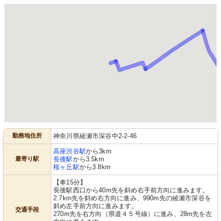
勤務地住所
神奈川県綾瀬市深谷中2-2-46
高座渋谷駅
から3km
最寄り駅
長後駅
から3.5km
桜ヶ丘駅
から3.8km
【車15分】
長後駅西口から40m先を斜め右手前方向に進みます。
2.7km先を斜め右方向に進み、990m先の綾瀬市深谷を
斜め左手前方向に進みます。
交通手段
270m先を右方向（県道４５号線）に進み、28m先を左