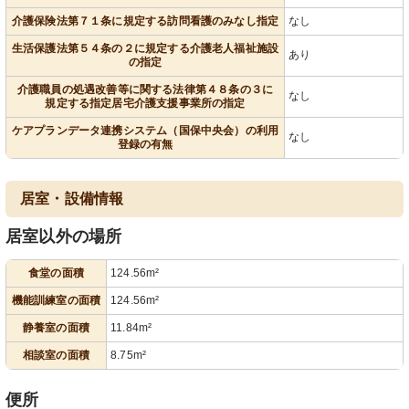
介護保険法第７１条に規定する訪問看護のみなし指定
なし
生活保護法第５４条の２に規定する介護老人福祉施設
あり
の指定
介護職員の処遇改善等に関する法律第４８条の３に
なし
規定する指定居宅介護支援事業所の指定
ケアプランデータ連携システム（国保中央会）の利用
なし
登録の有無
居室・設備情報
居室以外の場所
食堂の面積
124.56m²
機能訓練室の面積
124.56m²
静養室の面積
11.84m²
相談室の面積
8.75m²
便所