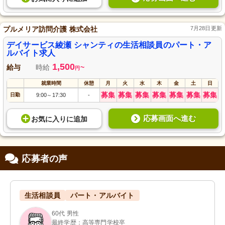
プルメリア訪問介護 株式会社
7月28日更新
デイサービス綾瀬 シャンティの生活相談員のパート・ア
ルバイト求人
1,500
給与
時給
~
円
就業時間
休憩
月
火
水
木
金
土
日
募集
募集
募集
募集
募集
募集
募集
日勤
9:00
17:30
-
～
応募画面へ進む
お気に入り
に
追加
応募者の声
生活相談員
パート・アルバイト
60代 男性
最終学歴：高等専門学校卒