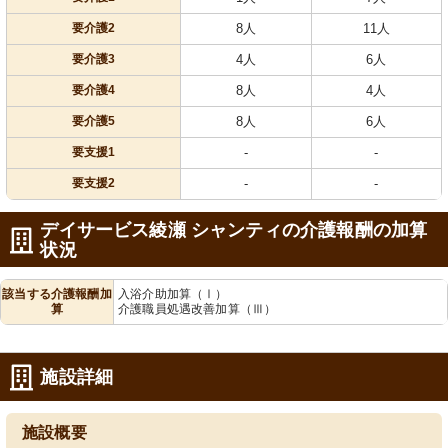
要介護2
8人
11人
要介護3
4人
6人
要介護4
8人
4人
要介護5
8人
6人
要支援1
-
-
要支援2
-
-
デイサービス綾瀬 シャンティの介護報酬の加算
状況
該当する介護報酬加
入浴介助加算（Ⅰ）
算
介護職員処遇改善加算（Ⅲ）
施設詳細
施設概要