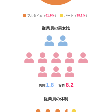
40
38
36
0
フルタイム（
61.9％
）
パート（
38.1％
）
従業員の男女比
1.8
8.2
：
男性
女性
従業員の体制