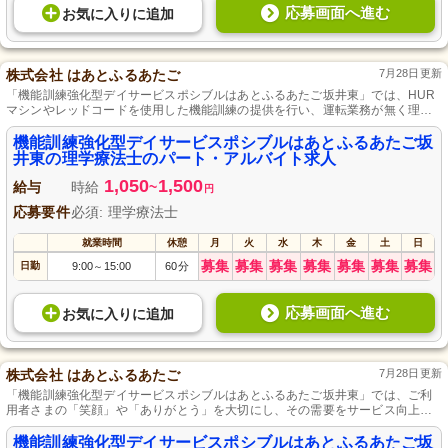
応募画面へ進む
お気に入り
に
追加
株式会社 はあとふるあたご
7月28日更新
「機能訓練強化型デイサービスポシブルはあとふるあたご坂井東」では、HUR
マシンやレッドコードを使用した機能訓練の提供を行い、運転業務が無く理学
療法士が専門スキルを発揮できる施設です。資格取得支援や正社員登用制度が
あるため、キャリアアップも視野に入れた働き方が可能です。
機能訓練強化型デイサービスポシブルはあとふるあたご坂
井東の理学療法士のパート・アルバイト求人
1,050
1,500
給与
時給
~
円
応募要件
必須: 理学療法士
就業時間
休憩
月
火
水
木
金
土
日
募集
募集
募集
募集
募集
募集
募集
日勤
9:00
15:00
60分
～
応募画面へ進む
お気に入り
に
追加
株式会社 はあとふるあたご
7月28日更新
「機能訓練強化型デイサービスポシブルはあとふるあたご坂井東」では、ご利
用者さまの「笑顔」や「ありがとう」を大切にし、その需要をサービス向上に
つなげることを目指し、「積極的自立支援」と「自己効力感の向上」がテー
マ。施設リハビリ未経験者も募集し、個々の機能回復訓練に力を注ぎます。作
機能訓練強化型デイサービスポシブルはあとふるあたご坂