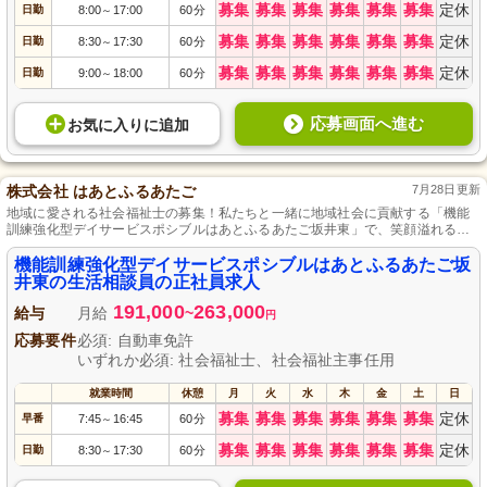
募集
募集
募集
募集
募集
募集
定休
日勤
8:00
17:00
60分
～
募集
募集
募集
募集
募集
募集
定休
日勤
8:30
17:30
60分
～
募集
募集
募集
募集
募集
募集
定休
日勤
9:00
18:00
60分
～
応募画面へ進む
お気に入り
に
追加
株式会社 はあとふるあたご
7月28日更新
地域に愛される社会福祉士の募集！私たちと一緒に地域社会に貢献する「機能
訓練強化型デイサービスポシブルはあとふるあたご坂井東」で、笑顔溢れるス
タッフと共に利用者さまの生活相談や介護業務を手掛け、スキルアップ、昇
給・賞与を目指しつつ、年間休日115日と日曜定休でしっかり休みつつワークラ
機能訓練強化型デイサービスポシブルはあとふるあたご坂
イフバランスを保つことができる職場で、経験不問で活躍してみませんか？
井東の生活相談員の正社員求人
191,000
263,000
給与
月給
~
円
応募要件
必須: 自動車免許
いずれか必須: 社会福祉士、社会福祉主事任用
就業時間
休憩
月
火
水
木
金
土
日
募集
募集
募集
募集
募集
募集
定休
早番
7:45
16:45
60分
～
募集
募集
募集
募集
募集
募集
定休
日勤
8:30
17:30
60分
～