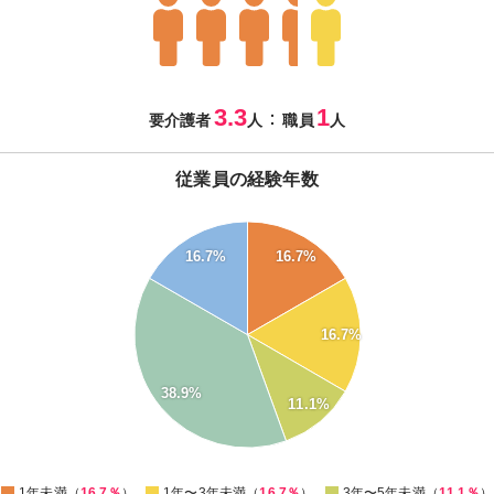
3.3
1
：
要介護者
人
職員
人
従業員の経験年数
40
16.7%
16.7%
35
30
16.7%
25
20
38.9%
11.1%
15
10
0
1年未満（
16.7％
）
1年〜3年未満（
16.7％
）
3年〜5年未満（
11.1％
）