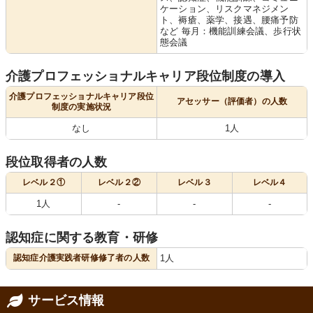
ケーション、リスクマネジメン
ト、褥瘡、薬学、接遇、腰痛予防
など 毎月：機能訓練会議、歩行状
態会議
介護プロフェッショナルキャリア段位制度の導入
介護プロフェッショナルキャリア段位
アセッサー（評価者）の人数
制度の実施状況
なし
1人
段位取得者の人数
レベル２①
レベル２②
レベル３
レベル４
1人
-
-
-
認知症に関する教育・研修
認知症介護実践者研修修了者の人数
1人
サービス情報