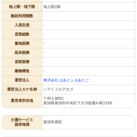
地上階・地下階
地上階1階
施設利用階数
-
入居定員
-
居室総数
-
敷地面積
-
延床面積
-
居室面積
-
建物構造
-
運営法人
株式会社 はあとふるあたご
運営法人カナ名称
ハアトフルアタゴ
〒951-8052
運営者所在地
新潟県新潟市中央区下大川前通4ﾉ町2186
介護サービス
新潟市西区
提供地域