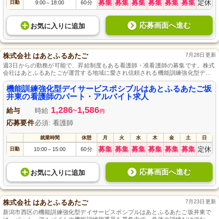
募集
募集
募集
募集
募集
募集
定休
日勤
9:00
18:00
60分
～
応募画面へ進む
お気に入り
に
追加
株式会社 はあとふるあたご
7月28日更新
週3日からの勤務が可能で、昇給制度もある看護師・准看護師の募集です。株式
会社はあとふるあたごが運営する地域に愛され信頼される機能訓練強化型デイ
サービスポシブルはあとふるあたご坂井東で、経験の有無問わず、患者さんの
健康をサポートするやりがいのある業務をお願いします。
機能訓練強化型デイサービスポシブルはあとふるあたご坂
井東の看護師のパート・アルバイト求人
1,286
1,586
給与
時給
~
円
応募要件
必須: 看護師
就業時間
休憩
月
火
水
木
金
土
日
募集
募集
募集
募集
募集
募集
定休
日勤
10:00
15:00
60分
～
応募画面へ進む
お気に入り
に
追加
株式会社 はあとふるあたご
7月23日更新
新潟市西区の機能訓練強化型デイサービスポシブルはあとふるあたご坂井東で