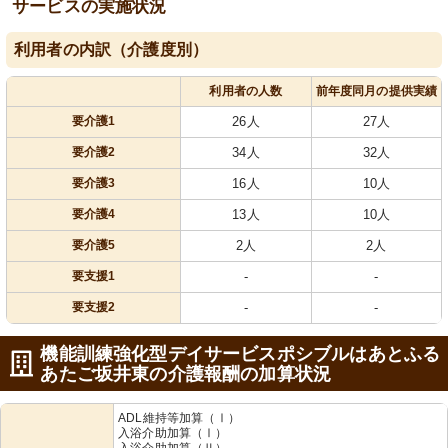
サービスの実施状況
利用者の内訳（介護度別）
利用者の人数
前年度同月の提供実績
要介護1
26人
27人
要介護2
34人
32人
要介護3
16人
10人
要介護4
13人
10人
要介護5
2人
2人
要支援1
-
-
要支援2
-
-
機能訓練強化型デイサービスポシブルはあとふる
あたご坂井東の介護報酬の加算状況
ADL維持等加算（Ⅰ）
入浴介助加算（Ⅰ）
入浴介助加算（Ⅱ）