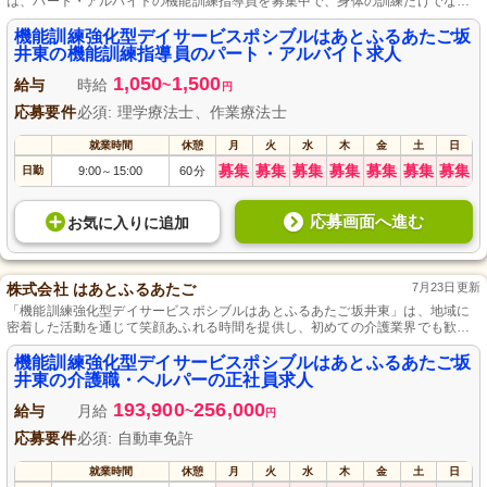
は、パート・アルバイトの機能訓練指導員を募集中で、身体の訓練だけでなく
心の自立も図る仕事をお任せします。週休2日制のシフト制勤務でワークライフ
バランスが保て、雇用・社会保険への加入やマイカー通勤も可能な好条件で、
機能訓練強化型デイサービスポシブルはあとふるあたご坂
長く働ける環境が整っています。
井東の機能訓練指導員のパート・アルバイト求人
1,050
1,500
給与
時給
~
円
応募要件
必須: 理学療法士、作業療法士
就業時間
休憩
月
火
水
木
金
土
日
募集
募集
募集
募集
募集
募集
募集
日勤
9:00
15:00
60分
～
応募画面へ進む
お気に入り
に
追加
株式会社 はあとふるあたご
7月23日更新
「機能訓練強化型デイサービスポシブルはあとふるあたご坂井東」は、地域に
密着した活動を通じて笑顔あふれる時間を提供し、初めての介護業界でも歓迎
し、自動車免許さえあれば応募可能な介護職を募集中です。介護業務全般に加
え、利用者さまの送迎時の同行や介助も行いますが、育休取得率100％やリフレ
機能訓練強化型デイサービスポシブルはあとふるあたご坂
ッシュ休暇など、プライベートも大切にできる環境が一線を画します。
井東の介護職・ヘルパーの正社員求人
193,900
256,000
給与
月給
~
円
応募要件
必須: 自動車免許
就業時間
休憩
月
火
水
木
金
土
日