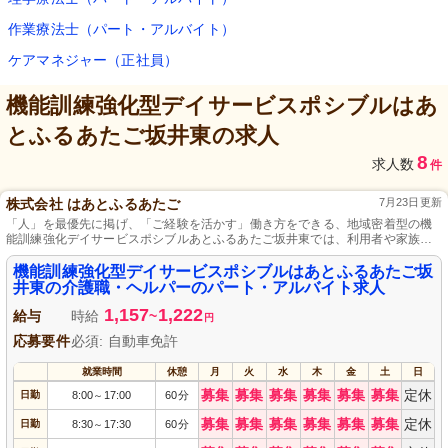
作業療法士（パート・アルバイト）
ケアマネジャー（正社員）
機能訓練強化型デイサービスポシブルはあ
とふるあたご坂井東
の求人
8
求人数
件
株式会社 はあとふるあたご
7月23日更新
「人」を最優先に掲げ、「ご経験を活かす」働き方をできる、地域密着型の機
能訓練強化デイサービスポシブルあとふるあたご坂井東では、利用者や家族を
笑顔にするサポートを行い、賞与や資格手当で働く社員も幸せにする環境が整
っています。
機能訓練強化型デイサービスポシブルはあとふるあたご坂
井東の介護職・ヘルパーのパート・アルバイト求人
1,157
1,222
給与
時給
~
円
応募要件
必須: 自動車免許
就業時間
休憩
月
火
水
木
金
土
日
募集
募集
募集
募集
募集
募集
定休
日勤
8:00
17:00
60分
～
募集
募集
募集
募集
募集
募集
定休
日勤
8:30
17:30
60分
～