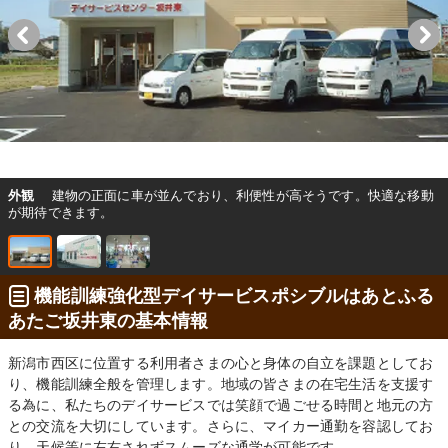
外観
建物の正面に車が並んでおり、利便性が高そうです。快適な移動
が期待できます。
機能訓練強化型デイサービスポシブルはあとふる
あたご坂井東の基本情報
新潟市西区に位置する利用者さまの心と身体の自立を課題としてお
り、機能訓練全般を管理します。地域の皆さまの在宅生活を支援す
る為に、私たちのデイサービスでは笑顔で過ごせる時間と地元の方
との交流を大切にしています。さらに、マイカー通勤を容認してお
り、天候等に左右されずスムーズな通学が可能です。