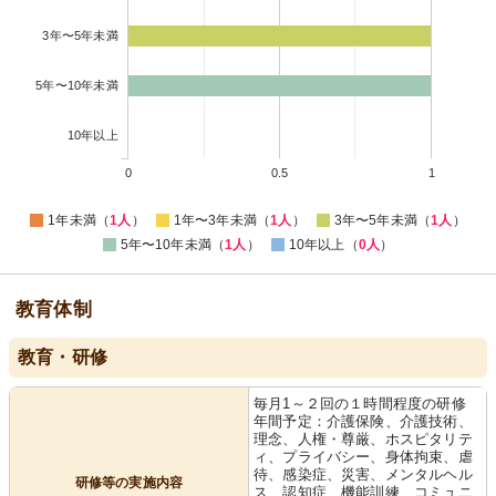
3年〜5年未満
5年〜10年未満
10年以上
0
0.5
1
1年未満（
1人
）
1年〜3年未満（
1人
）
3年〜5年未満（
1人
）
5年〜10年未満（
1人
）
10年以上（
0人
）
教育体制
教育・研修
毎月1～２回の１時間程度の研修
年間予定：介護保険、介護技術、
理念、人権・尊厳、ホスピタリテ
ィ、プライバシー、身体拘束、虐
待、感染症、災害、メンタルヘル
研修等の実施内容
ス、認知症、機能訓練、コミュニ