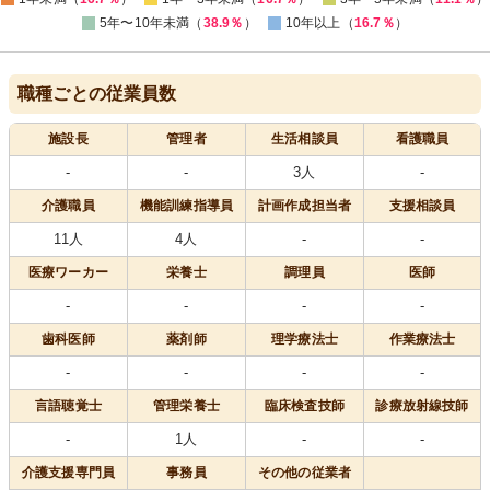
5年〜10年未満（
38.9％
）
10年以上（
16.7％
）
職種ごとの従業員数
施設長
管理者
生活相談員
看護職員
-
-
3人
-
介護職員
機能訓練指導員
計画作成担当者
支援相談員
11人
4人
-
-
医療
ワーカー
栄養士
調理員
医師
-
-
-
-
歯科医師
薬剤師
理学療法士
作業療法士
-
-
-
-
言語聴覚士
管理栄養士
臨床検査技師
診療放射線技師
-
1人
-
-
介護支援専門員
事務員
その他の従業者