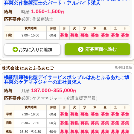
業療法士の資格が必要です。
井東の作業療法士のパート・アルバイト求人
1,050
1,500
給与
時給
~
円
応募要件
必須: 作業療法士
就業時間
休憩
月
火
水
木
金
土
日
募集
募集
募集
募集
募集
募集
募集
日勤
9:00
15:00
60分
～
応募画面へ進む
お気に入り
に
追加
株式会社 はあとふるあたご
8月6日更新
機能訓練強化型デイサービスポシブルはあとふるあたご坂
井東のケアマネジャーの正社員求人
187,000
355,000
給与
月給
~
円
応募要件
必須: ケアマネジャー（介護支援専門員）
就業時間
休憩
月
火
水
木
金
土
日
募集
募集
募集
募集
募集
募集
募集
早番
7:30
16:30
60分
～
募集
募集
募集
募集
募集
募集
募集
日勤
8:30
17:30
60分
～
募集
募集
募集
募集
募集
募集
募集
夜勤
16:30
翌9:30
60分
～