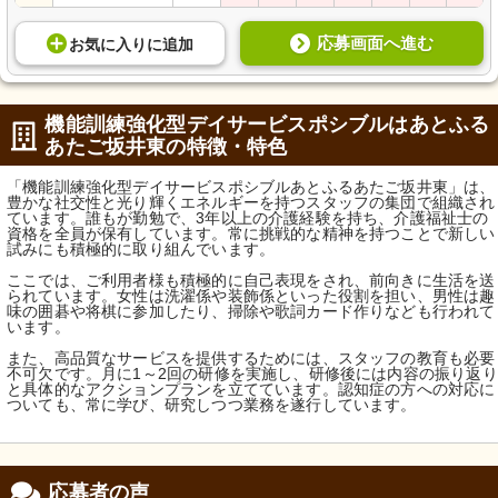
応募画面へ進む
お気に入り
に
追加
機能訓練強化型デイサービスポシブルはあとふる
あたご坂井東の特徴・特色
「機能訓練強化型デイサービスポシブルあとふるあたご坂井東」は、
豊かな社交性と光り輝くエネルギーを持つスタッフの集団で組織され
ています。誰もが勤勉で、3年以上の介護経験を持ち、介護福祉士の
資格を全員が保有しています。常に挑戦的な精神を持つことで新しい
試みにも積極的に取り組んでいます。
ここでは、ご利用者様も積極的に自己表現をされ、前向きに生活を送
られています。女性は洗濯係や装飾係といった役割を担い、男性は趣
味の囲碁や将棋に参加したり、掃除や歌詞カード作りなども行われて
います。
また、高品質なサービスを提供するためには、スタッフの教育も必要
不可欠です。月に1～2回の研修を実施し、研修後には内容の振り返り
と具体的なアクションプランを立てています。認知症の方への対応に
ついても、常に学び、研究しつつ業務を遂行しています。
応募者の声