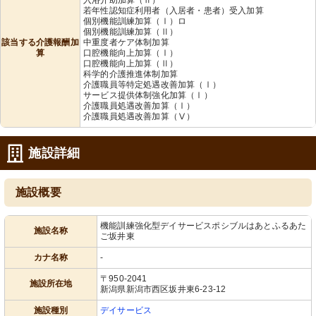
若年性認知症利用者（入居者・患者）受入加算
個別機能訓練加算（Ⅰ）ロ
個別機能訓練加算（Ⅱ）
該当する介護報酬加
中重度者ケア体制加算
算
口腔機能向上加算（Ⅰ）
口腔機能向上加算（Ⅱ）
科学的介護推進体制加算
介護職員等特定処遇改善加算（Ⅰ）
サービス提供体制強化加算（Ⅰ）
介護職員処遇改善加算（Ⅰ）
介護職員処遇改善加算（Ⅴ）
施設詳細
施設概要
機能訓練強化型デイサービスポシブルはあとふるあた
施設名称
ご坂井東
カナ名称
-
〒950-2041
施設所在地
新潟県新潟市西区坂井東6-23-12
施設種別
デイサービス