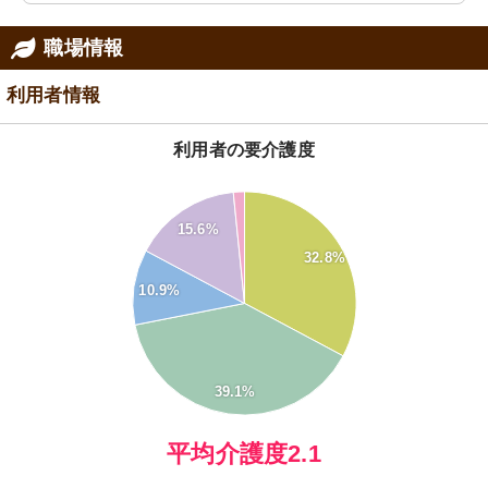
職場情報
利用者情報
利用者の要介護度
40
15.6%
35
30
32.8%
25
10.9%
20
15
10
5
39.1%
0
0
平均介護度2.1