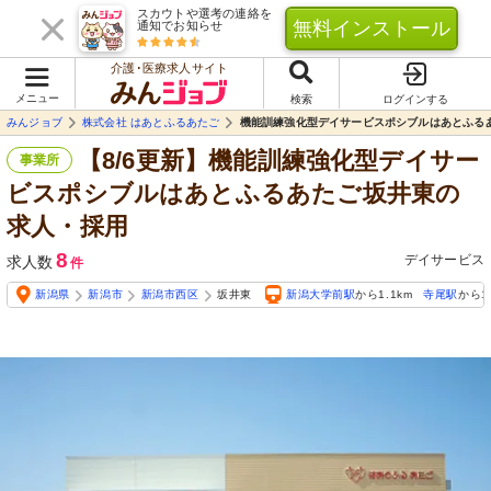
スカウトや選考の連絡を
無料インストール
通知でお知らせ
介護･医療求人サイト
メニュー
検索
ログインする
みんジョブ
株式会社 はあとふるあたご
機能訓練強化型デイサービスポシブルはあとふる
【8/6更新】機能訓練強化型デイサー
事業所
ビスポシブルはあとふるあたご坂井東の
求人・採用
8
デイサービス
求人数
件
新潟県
新潟市
新潟市西区
坂井東
新潟大学前駅
から1.1km
寺尾駅
から1.