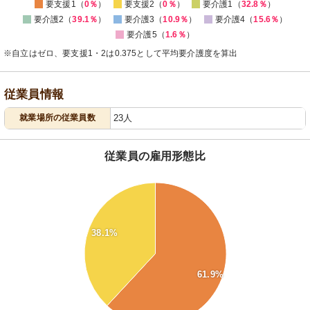
要支援1（
0％
）
要支援2（
0％
）
要介護1（
32.8％
）
要介護2（
39.1％
）
要介護3（
10.9％
）
要介護4（
15.6％
）
要介護5（
1.6％
）
※自立はゼロ、要支援1・2は0.375として平均要介護度を算出
従業員情報
就業場所の従業員数
23人
従業員の雇用形態比
64
62
60
58
56
38.1%
54
52
50
48
61.9%
46
44
42