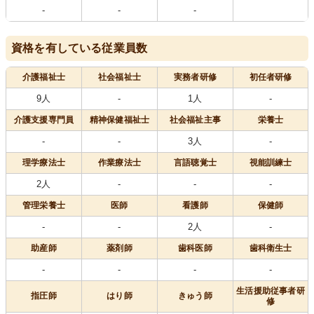
-
-
-
資格を有している従業員数
介護福祉士
社会福祉士
実務者研修
初任者研修
9人
-
1人
-
介護支援専門員
精神保健福祉士
社会福祉主事
栄養士
-
-
3人
-
理学療法士
作業療法士
言語聴覚士
視能訓練士
2人
-
-
-
管理栄養士
医師
看護師
保健師
-
-
2人
-
助産師
薬剤師
歯科医師
歯科衛生士
-
-
-
-
生活援助従事者研
指圧師
はり師
きゅう師
修