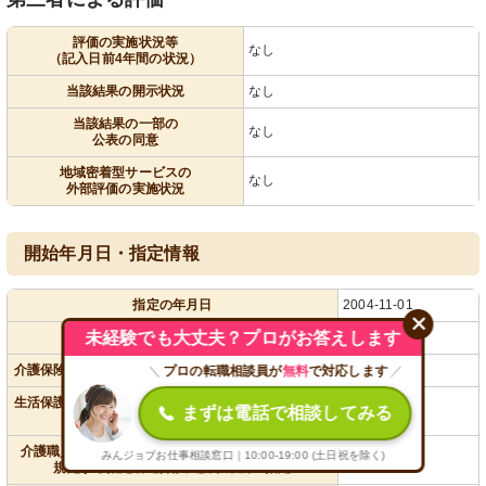
評価の実施状況等
なし
（記入日前4年間の状況）
当該結果の開示状況
なし
当該結果の一部の
なし
公表の同意
地域密着型サービスの
なし
外部評価の実施状況
開始年月日・指定情報
指定の年月日
2004-11-01
未経験でも大丈夫？プロがお答えします
指定の更新年月日（直近）
2022-11-01
介護保険法第７１条に規定する訪問看護のみなし指定
なし
＼
プロの転職相談員が
無料
で対応します
／
生活保護法第５４条の２に規定する介護老人福祉施設
なし
まずは電話で相談してみる
の指定
介護職員の処遇改善等に関する法律第４８条の３に
みんジョブお仕事相談窓口｜10:00-19:00 (土日祝を除く)
なし
規定する指定居宅介護支援事業所の指定