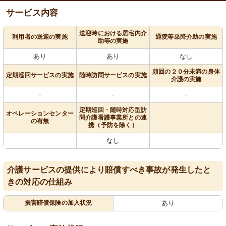
サービス内容
送迎時における居宅内介
利用者の送迎の実施
通院等乗降介助の実施
助等の実施
あり
あり
なし
頻回の２０分未満の身体
定期巡回サービスの実施
随時訪問サービスの実施
介護の実施
-
-
-
定期巡回・随時対応型訪
オペレーションセンター
問介護看護事業所との連
の有無
携（予防を除く）
-
なし
介護サービスの提供により賠償すべき事故が発生したと
きの対応の仕組み
損害賠償保険の加入状況
あり