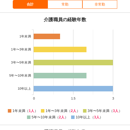
合計
常勤
非常勤
介護職員の経験年数
1年未満
1年〜3年未満
3年〜5年未満
5年〜10年未満
10年以上
0
1.5
3
1年未満（
1人
）
1年〜3年未満（
2人
）
3年〜5年未満（
3人
）
5年〜10年未満（
2人
）
10年以上（
3人
）