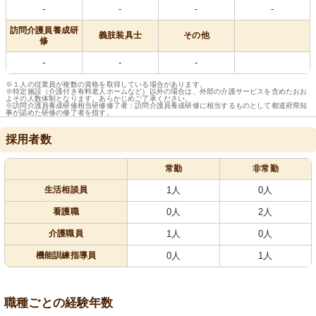
-
-
-
-
訪問介護員養成研
義肢装具士
その他
修
-
-
-
※１人の従業員が複数の資格を取得している場合があります。
※特定施設（介護付き有料老人ホームなど）以外の場合は、外部の介護サービスを含めたおお
よその人数体制となります。あらかじめご了承ください。
※訪問介護員養成研修相当研修修了者：訪問介護員養成研修に相当するものとして都道府県知
事が認めた研修の修了者を指す。
採用者数
常勤
非常勤
生活相談員
1人
0人
看護職
0人
2人
介護職員
1人
0人
機能訓練指導員
0人
1人
職種ごとの経験年数