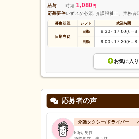
1,080
給与
時給
円
応募要件
いずれか必須: 介護福祉士、実務者
募集状況
シフト
就業時間
8:30
17:00(6
8
日勤
～
～
日勤専従
9:00
17:30(6
8
日勤
～
～
お気に入り
応募者の声
介護タクシー/ドライバー
50代 男性
経験年数：未回答