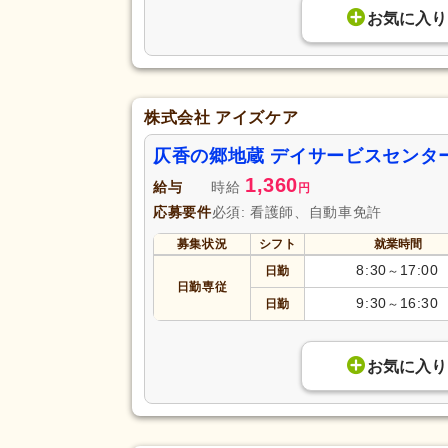
お気に入り
株式会社 アイズケア
仄香の郷地蔵 デイサービスセンタ
1,360
給与
時給
円
応募要件
必須: 看護師、自動車免許
募集状況
シフト
就業時間
8:30
17:00
日勤
～
日勤専従
9:30
16:30
日勤
～
お気に入り