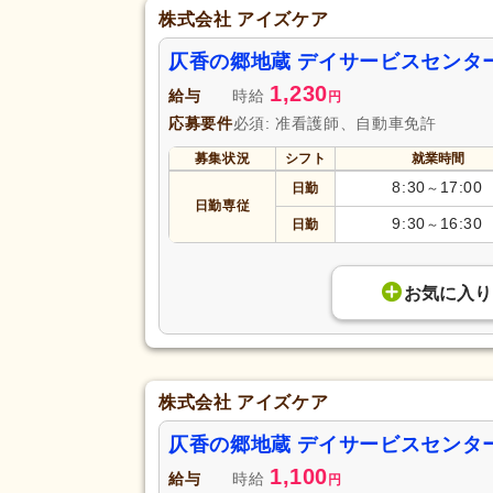
株式会社 アイズケア
仄香の郷地蔵 デイサービスセンタ
1,230
給与
時給
円
応募要件
必須: 准看護師、自動車免許
募集状況
シフト
就業時間
8:30
17:00
日勤
～
日勤専従
9:30
16:30
日勤
～
お気に入り
株式会社 アイズケア
仄香の郷地蔵 デイサービスセンタ
1,100
給与
時給
円