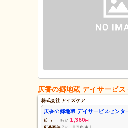
仄香の郷地蔵 デイサービス
株式会社 アイズケア
仄香の郷地蔵 デイサービスセンタ
1,360
給与
時給
円
応募要件
必須: 理学療法士