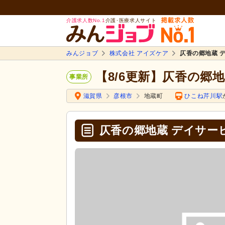
介護求人数No.1
介護･医療求人サイト
みんジョブ
株式会社 アイズケア
仄香の郷地蔵 
【8/6更新】仄香の郷
事業所
滋賀県
彦根市
地蔵町
ひこね芹川駅
仄香の郷地蔵 デイサー