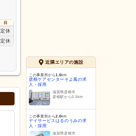
日
定休
定休
近隣エリアの施設
この事業所から
1.6
km
彦根ケアセンターそよ風の求
人・採用
滋賀県彦根市
彦根駅から0.3km
この事業所から
2.6
km
デイサービスはるのうみの求
人・採用
滋賀県彦根市