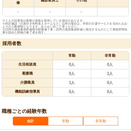
義肢装具士
その他
修
-
-
-
※１人の従業員が複数の資格を取得している場合があります。
※特定施設（介護付き有料老人ホームなど）以外の場合は、外部の介護サービスを含めたおお
よその人数体制となります。あらかじめご了承ください。
※訪問介護員養成研修相当研修修了者：訪問介護員養成研修に相当するものとして都道府県知
事が認めた研修の修了者を指す。
採用者数
常勤
非常勤
生活相談員
0人
0人
看護職
0人
1人
介護職員
1人
0人
機能訓練指導員
0人
0人
職種ごとの経験年数
合計
常勤
非常勤