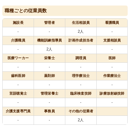
職種ごとの従業員数
施設長
管理者
生活相談員
看護職員
-
-
2人
-
介護職員
機能訓練指導員
計画作成担当者
支援相談員
-
2人
-
-
医療
ワーカー
栄養士
調理員
医師
-
-
-
-
歯科医師
薬剤師
理学療法士
作業療法士
-
-
-
-
言語聴覚士
管理栄養士
臨床検査技師
診療放射線技師
-
-
-
-
介護支援専門員
事務員
その他の従業者
-
-
2人