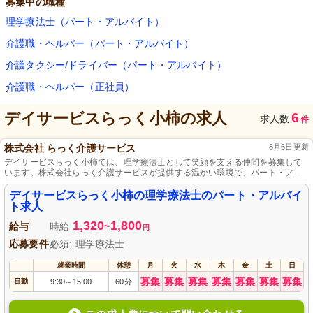
募集中の職種
理学療法士（パート・アルバイト）
介護職・ヘルパー（パート・アルバイト）
介護タクシー/ドライバー（パート・アルバイト）
介護職・ヘルパー（正社員）
デイサービスらっく小柿
の求人
6
求人数
件
株式会社 らっく介護サービス
8月6日更新
デイサービスらっく小柿では、理学療法士として笑顔を支える仲間を募集して
います。株式会社らっく介護サービスが提供する温かい環境で、パート・アル
バイトとして活躍しませんか？経験や資格は問いませんので、初心者の方も安
心してご応募ください。地域の皆さんの健康を一緒にサポートしましょう！
デイサービスらっく小柿の理学療法士のパート・アルバイ
ト求人
1,320
1,800
給与
時給
~
円
応募要件
必須: 理学療法士
就業時間
休憩
月
火
水
木
金
土
日
募集
募集
募集
募集
募集
募集
募集
日勤
9:30
15:00
60分
～