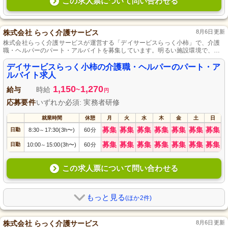
この求人票について問い合わせる
株式会社 らっく介護サービス
8月6日更新
株式会社らっく介護サービスが運営する「デイサービスらっく小柿」で、介護
職・ヘルパーのパート・アルバイトを募集しています。明るい施設環境で、利
用者様に安心と笑顔を届けるお仕事です。必要な資格は介護職員実務者研修以
上をお持ちの方。ご経験を活かして、一緒に温かな介護サービスを提供しまし
デイサービスらっく小柿の介護職・ヘルパーのパート・ア
ょう。あなたのご応募をお待ちしております。
ルバイト求人
1,150
1,270
給与
時給
~
円
応募要件
いずれか必須: 実務者研修
就業時間
休憩
月
火
水
木
金
土
日
募集
募集
募集
募集
募集
募集
募集
日勤
8:30
17:30(3h〜)
60分
～
募集
募集
募集
募集
募集
募集
募集
日勤
10:00
15:00(3h〜)
60分
～
この求人票について問い合わせる
もっと見る
(ほか2件)
株式会社 らっく介護サービス
8月6日更新