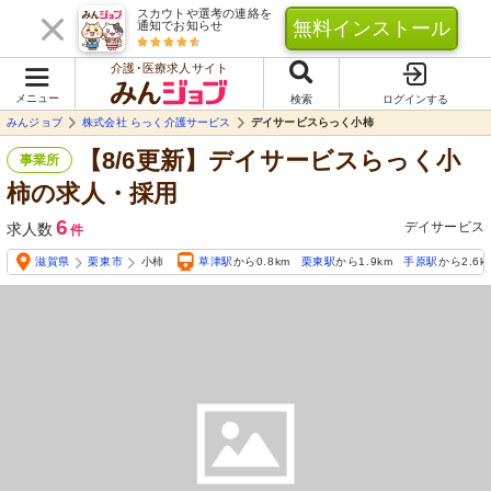
スカウトや選考の連絡を
無料インストール
通知でお知らせ
介護･医療求人サイト
メニュー
検索
ログインする
みんジョブ
株式会社 らっく介護サービス
デイサービスらっく小柿
【8/6更新】デイサービスらっく小
事業所
柿の求人・採用
6
デイサービス
求人数
件
滋賀県
栗東市
小柿
草津駅
から0.8km
栗東駅
から1.9km
手原駅
から2.6k