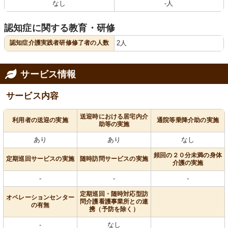
なし
-人
認知症に関する教育・研修
認知症介護実践者研修修了者の人数
2人
サービス情報
サービス内容
送迎時における居宅内介
利用者の送迎の実施
通院等乗降介助の実施
助等の実施
あり
あり
なし
頻回の２０分未満の身体
定期巡回サービスの実施
随時訪問サービスの実施
介護の実施
-
-
-
定期巡回・随時対応型訪
オペレーションセンター
問介護看護事業所との連
の有無
携（予防を除く）
-
なし