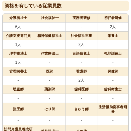
資格を有している従業員数
介護福祉士
社会福祉士
実務者研修
初任者研修
6人
-
-
2人
介護支援専門員
精神保健福祉士
社会福祉主事
栄養士
1人
-
2人
-
理学療法士
作業療法士
言語聴覚士
視能訓練士
1人
-
-
-
管理栄養士
医師
看護師
保健師
-
-
2人
-
助産師
薬剤師
歯科医師
歯科衛生士
-
-
-
-
生活援助従事者研
指圧師
はり師
きゅう師
修
-
-
-
-
訪問介護員養成研