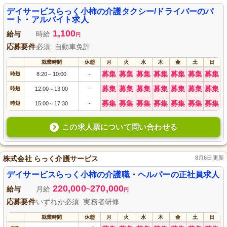
デイサービスらっく小柿の介護タクシー/ドライバーのパ
ート・アルバイト求人
1,100
給与
時給
円
応募要件
必須: 自動車免許
就業時間
休憩
月
火
水
木
金
土
日
募集
募集
募集
募集
募集
募集
募集
時短
8:20
10:00
-
～
募集
募集
募集
募集
募集
募集
募集
時短
12:00
13:00
-
～
募集
募集
募集
募集
募集
募集
募集
時短
15:00
17:30
-
～
この求人票について問い合わせる
株式会社 らっく介護サービス
8月6日更新
デイサービスらっく小柿の介護職・ヘルパーの正社員求人
220,000
270,000
給与
月給
~
円
応募要件
いずれか必須: 実務者研修
就業時間
休憩
月
火
水
木
金
土
日