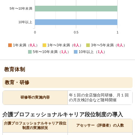
5年〜10年未満
10年以上
0
0.5
1
1年未満（
0人
）
1年〜3年未満（
0人
）
3年〜5年未満（
0人
）
5年〜10年未満（
1人
）
10年以上（
1人
）
教育体制
教育・研修
年１回の全店舗合同研修、月１回
研修等の実施内容
の月次検討会など随時開催
介護プロフェッショナルキャリア段位制度の導入
介護プロフェッショナルキャリア段位
アセッサー（評価者）の人数
制度の実施状況