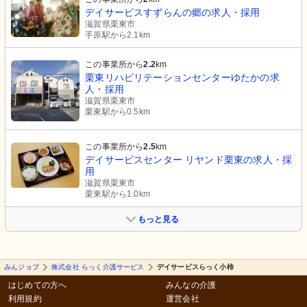
デイサービスすずらんの郷の求人・採用
滋賀県栗東市
手原駅から2.1km
この事業所から
2.2
km
栗東リハビリテーションセンターゆたかの求
人・採用
滋賀県栗東市
栗東駅から0.5km
この事業所から
2.5
km
デイサービスセンター リヤンド栗東の求人・採
用
滋賀県栗東市
栗東駅から1.0km
もっと見る
みんジョブ
株式会社 らっく介護サービス
デイサービスらっく小柿
はじめての方へ
みんなの介護
利用規約
運営会社