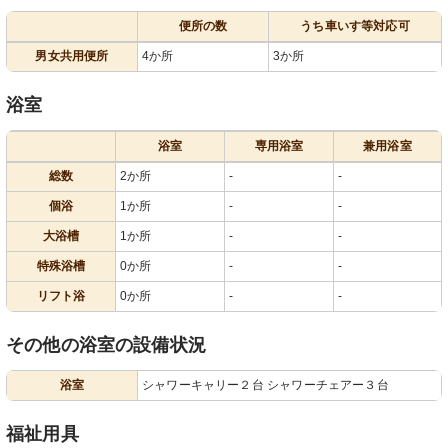
便所の数
うち車いす等対応可
男女共用便所
4か所
3か所
浴室
浴室
専用浴室
兼用浴室
総数
2か所
-
-
個浴
1か所
-
-
大浴槽
1か所
-
-
特殊浴槽
0か所
-
-
リフト浴
0か所
-
-
その他の浴室の設備状況
浴室
シャワーキャリー２台 シャワーチェアー３台
福祉用具