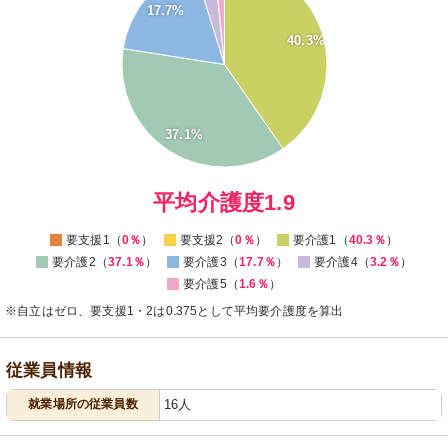
35
17.7%
30
40.3%
25
20
15
10
37.1%
5
0
0
平均介護度1.9
要支援1（
0％
）
要支援2（
0％
）
要介護1（
40.3％
）
要介護2（
37.1％
）
要介護3（
17.7％
）
要介護4（
3.2％
）
要介護5（
1.6％
）
※自立はゼロ、要支援1・2は0.375として平均要介護度を算出
従業員情報
就業場所の従業員数
16人