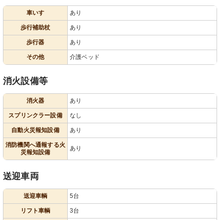
車いす
あり
歩行補助杖
あり
歩行器
あり
その他
介護ベッド
消火設備等
消火器
あり
スプリンクラー設備
なし
自動火災報知設備
あり
消防機関へ通報する火
あり
災報知設備
送迎車両
送迎車輌
5台
リフト車輌
3台