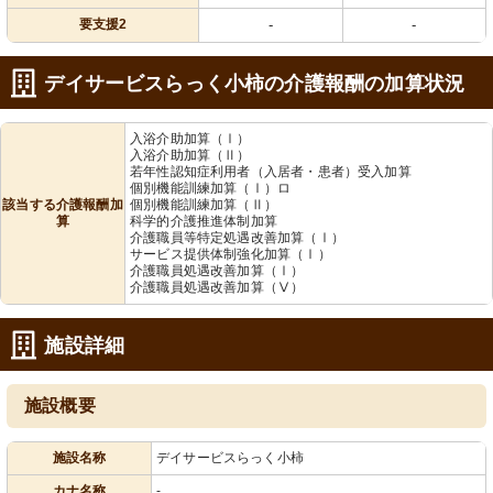
要支援2
-
-
デイサービスらっく小柿の介護報酬の加算状況
入浴介助加算（Ⅰ）
入浴介助加算（Ⅱ）
若年性認知症利用者（入居者・患者）受入加算
個別機能訓練加算（Ⅰ）ロ
該当する介護報酬加
個別機能訓練加算（Ⅱ）
算
科学的介護推進体制加算
介護職員等特定処遇改善加算（Ⅰ）
サービス提供体制強化加算（Ⅰ）
介護職員処遇改善加算（Ⅰ）
介護職員処遇改善加算（Ⅴ）
施設詳細
施設概要
施設名称
デイサービスらっく小柿
カナ名称
-