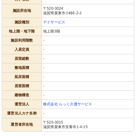
〒520-3024
施設所在地
滋賀県栗東市小柿6-2-2
施設種別
デイサービス
地上階・地下階
地上階3階
施設利用階数
-
入居定員
-
居室総数
-
敷地面積
-
延床面積
-
居室面積
-
建物構造
-
運営法人
株式会社 らっく介護サービス
運営法人カナ名称
-
〒520-3015
運営者所在地
滋賀県栗東市安養寺1-4-15