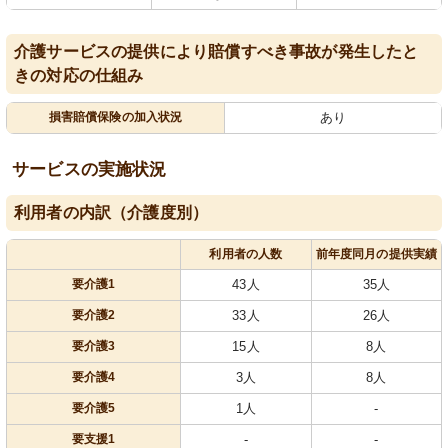
介護サービスの提供により賠償すべき事故が発生したと
きの対応の仕組み
損害賠償保険の加入状況
あり
サービスの実施状況
利用者の内訳（介護度別）
利用者の人数
前年度同月の提供実績
要介護1
43人
35人
要介護2
33人
26人
要介護3
15人
8人
要介護4
3人
8人
要介護5
1人
-
要支援1
-
-