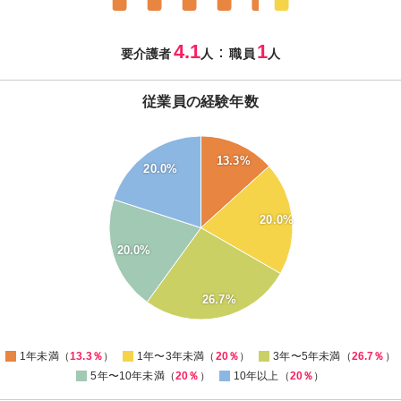
4.1
1
：
要介護者
人
職員
人
従業員の経験年数
28
26
13.3%
20.0%
24
22
20.0%
20
20.0%
18
16
26.7%
14
12
0
1年未満（
13.3％
）
1年〜3年未満（
20％
）
3年〜5年未満（
26.7％
）
5年〜10年未満（
20％
）
10年以上（
20％
）