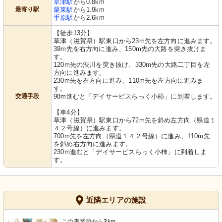
草津駅
から0.8km
最寄り駅
栗東駅
から1.9km
手原駅
から2.6km
【徒歩13分】
草津（滋賀県）駅東口から23m先を左方向に進みます。
39m先を右方向に進み、150m先の大路を突き抜けま
す。
120m先の渋川を突き抜け、330m先の大路二丁目を左
方向に進みます。
230m先を右方向に進み、110m先を左方向に進みま
す。
交通手段
98m進むと「デイサービスらっく小柿」に到着します。
【車4分】
草津（滋賀県）駅東口から72m先を斜め左方向（県道１
４２号線）に進みます。
700m先を左方向（県道１４２号線）に進み、110m先
を斜め右方向に進みます。
230m進むと「デイサービスらっく小柿」に到着しま
す。
近隣エリアの施設
この事業所から
2
km