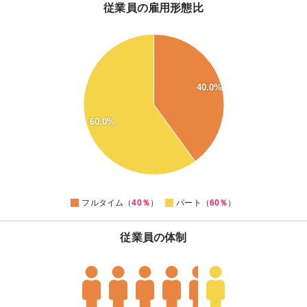
従業員の雇用形態比
62
60
58
56
54
40.0%
52
50
60.0%
48
46
44
42
40
38
0
フルタイム（
40％
）
パート（
60％
）
従業員の体制