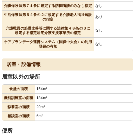
介護保険法第７１条に規定する訪問看護のみなし指定
なし
生活保護法第５４条の２に規定する介護老人福祉施設
あり
の指定
介護職員の処遇改善等に関する法律第４８条の３に
なし
規定する指定居宅介護支援事業所の指定
ケアプランデータ連携システム（国保中央会）の利用
なし
登録の有無
居室・設備情報
居室以外の場所
食堂の面積
154m²
機能訓練室の面積
184m²
静養室の面積
20m²
相談室の面積
6m²
便所