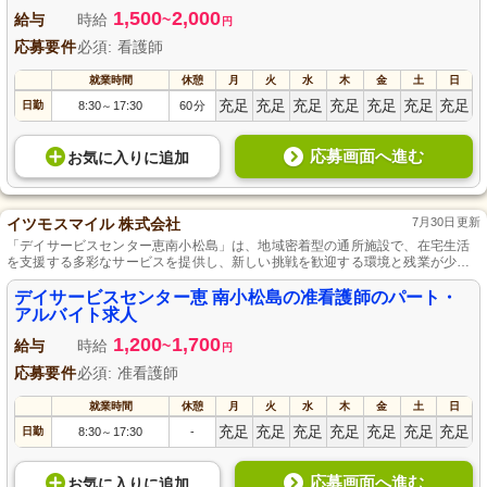
1,500
2,000
給与
時給
~
円
応募要件
必須: 看護師
就業時間
休憩
月
火
水
木
金
土
日
充足
充足
充足
充足
充足
充足
充足
日勤
8:30
17:30
60分
～
応募画面へ進む
お気に入り
に
追加
イツモスマイル 株式会社
7月30日更新
「デイサービスセンター恵南小松島」は、地域密着型の通所施設で、在宅生活
を支援する多彩なサービスを提供し、新しい挑戦を歓迎する環境と残業が少な
い働きやすさが魅力です。
デイサービスセンター恵 南小松島の准看護師のパート・
アルバイト求人
1,200
1,700
給与
時給
~
円
応募要件
必須: 准看護師
就業時間
休憩
月
火
水
木
金
土
日
充足
充足
充足
充足
充足
充足
充足
日勤
8:30
17:30
-
～
応募画面へ進む
お気に入り
に
追加