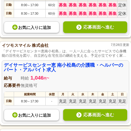
募集
募集
募集
募集
募集
募集
定休
日勤
8:00
17:00
60分
～
募集
募集
募集
募集
募集
募集
定休
日勤
8:30
17:30
60分
～
応募画面へ進む
お気に入り
に
追加
イツモスマイル 株式会社
7月28日更新
「デイサービスセンター恵南小松島」は、一人一人に合ったサービスで心身機
能の活性化を図り、自立的な在宅生活の継続を支える、予定が立てやすく家庭
と両立しやすい環境の施設です。
デイサービスセンター恵 南小松島の介護職・ヘルパーの
パート・アルバイト求人
1,046
給与
時給
~
円
応募要件
無資格可
就業時間
休憩
月
火
水
木
金
土
日
充足
充足
充足
充足
充足
充足
充足
日勤
8:30
17:30
-
～
応募画面へ進む
お気に入り
に
追加