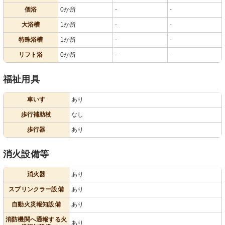
個浴
0か所
-
-
大浴槽
1か所
-
-
特殊浴槽
1か所
-
-
リフト浴
0か所
-
-
福祉用具
車いす
あり
歩行補助杖
なし
歩行器
あり
消火設備等
消火器
あり
スプリンクラー設備
あり
自動火災報知設備
あり
消防機関へ通報する火
あり