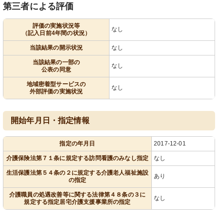
第三者による評価
評価の実施状況等
なし
（記入日前4年間の状況）
当該結果の開示状況
なし
当該結果の一部の
なし
公表の同意
地域密着型サービスの
なし
外部評価の実施状況
開始年月日・指定情報
指定の年月日
2017-12-01
介護保険法第７１条に規定する訪問看護のみなし指定
なし
生活保護法第５４条の２に規定する介護老人福祉施設
あり
の指定
介護職員の処遇改善等に関する法律第４８条の３に
なし
規定する指定居宅介護支援事業所の指定