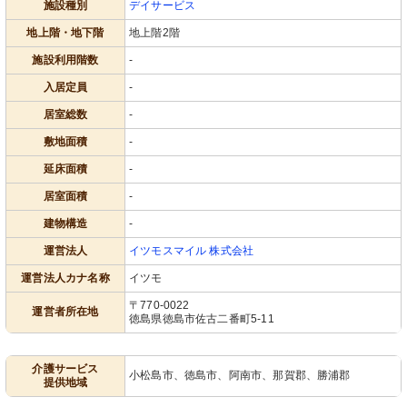
施設種別
デイサービス
地上階・地下階
地上階2階
施設利用階数
-
入居定員
-
居室総数
-
敷地面積
-
延床面積
-
居室面積
-
建物構造
-
運営法人
イツモスマイル 株式会社
運営法人カナ名称
イツモ
〒770-0022
運営者所在地
徳島県徳島市佐古二番町5-11
介護サービス
小松島市、徳島市、阿南市、那賀郡、勝浦郡
提供地域