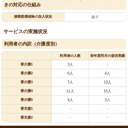
きの対応の仕組み
損害賠償保険の加入状況
あり
サービスの実施状況
利用者の内訳（介護度別）
利用者の人数
前年度同月の提供実績
要介護1
3人
-
要介護2
6人
4人
要介護3
7人
13人
要介護4
11人
15人
要介護5
4人
3人
要支援1
-
-
要支援2
-
-