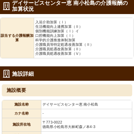
デイサービスセンター恵 南小松島の介護報酬の
加算状況
入浴介助加算（Ⅰ）
生活機能向上連携加算（Ⅱ）
個別機能訓練加算（Ⅰ）イ
該当する介護報酬加
口腔機能向上加算（Ⅰ）
算
科学的介護推進体制加算
介護職員等特定処遇改善加算（Ⅱ）
介護職員処遇改善加算（Ⅱ）
介護職員処遇改善加算（Ⅴ）
施設詳細
施設概要
施設名称
デイサービスセンター恵 南小松島
カナ名称
-
〒773-0022
施設所在地
徳島県小松島市大林町森ノ本4-3