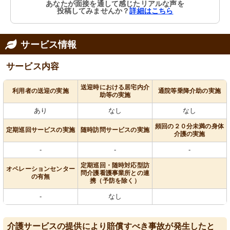
あなたが面接を通して感じたリアルな声を
投稿してみませんか？
詳細はこちら
サービス情報
サービス内容
送迎時における居宅内介
利用者の送迎の実施
通院等乗降介助の実施
助等の実施
あり
なし
なし
頻回の２０分未満の身体
定期巡回サービスの実施
随時訪問サービスの実施
介護の実施
-
-
-
定期巡回・随時対応型訪
オペレーションセンター
問介護看護事業所との連
の有無
携（予防を除く）
-
なし
介護サービスの提供により賠償すべき事故が発生したと