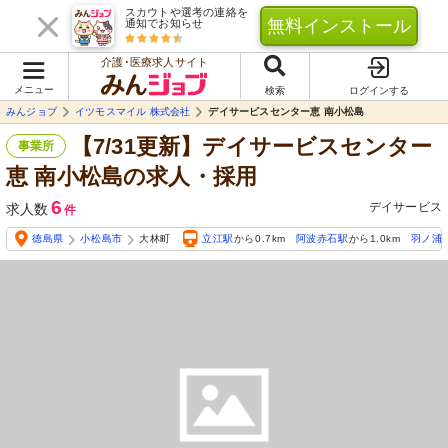
スカウトや選考の連絡を
無料インストール
通知でお知らせ
介護･医療求人サイト
メニュー
検索
ログインする
みんジョブ
イツモスマイル 株式会社
デイサービスセンター恵 南小松島
【7/31更新】デイサービスセンター
事業所
恵 南小松島の求人・採用
6
デイサービス
求人数
件
徳島県
小松島市
大林町
立江駅
から0.7km
阿波赤石駅
から1.0km
羽ノ浦