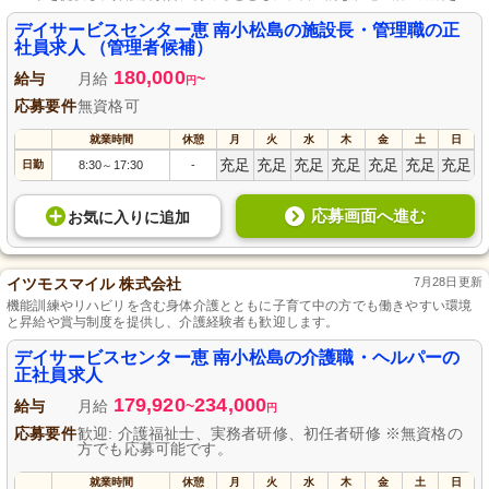
ポートし、安心な施設運営を行っています。
デイサービスセンター恵 南小松島の施設長・管理職の正
社員求人 （管理者候補）
180,000
給与
月給
~
円
応募要件
無資格可
就業時間
休憩
月
火
水
木
金
土
日
充足
充足
充足
充足
充足
充足
充足
日勤
8:30
17:30
-
～
応募画面へ進む
お気に入り
に
追加
イツモスマイル 株式会社
7月28日更新
機能訓練やリハビリを含む身体介護とともに子育て中の方でも働きやすい環境
と昇給や賞与制度を提供し、介護経験者も歓迎します。
デイサービスセンター恵 南小松島の介護職・ヘルパーの
正社員求人
179,920
234,000
給与
月給
~
円
応募要件
歓迎: 介護福祉士、実務者研修、初任者研修 ※無資格の
方でも応募可能です。
就業時間
休憩
月
火
水
木
金
土
日