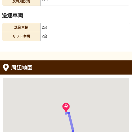
災報知設備
送迎車両
送迎車輌
2台
リフト車輌
2台
周辺地図