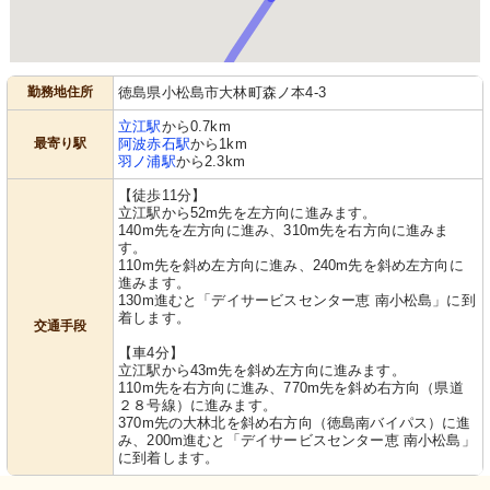
勤務地住所
徳島県小松島市大林町森ノ本4-3
立江駅
から0.7km
最寄り駅
阿波赤石駅
から1km
羽ノ浦駅
から2.3km
【徒歩11分】
立江駅から52m先を左方向に進みます。
140m先を左方向に進み、310m先を右方向に進みま
す。
110m先を斜め左方向に進み、240m先を斜め左方向に
進みます。
130m進むと「デイサービスセンター恵 南小松島」に到
着します。
交通手段
【車4分】
立江駅から43m先を斜め左方向に進みます。
110m先を右方向に進み、770m先を斜め右方向（県道
２８号線）に進みます。
370m先の大林北を斜め右方向（徳島南バイパス）に進
み、200m進むと「デイサービスセンター恵 南小松島」
に到着します。