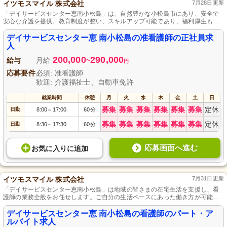
イツモスマイル 株式会社
7月28日更新
「デイサービスセンター恵南小松島」は、自然豊かな小松島市にあり、安全で
安心な介護を提供。教育制度が整い、スキルアップ可能であり、福利厚生も充
実しています。
デイサービスセンター恵 南小松島の准看護師の正社員求
人
200,000
290,000
給与
月給
~
円
応募要件
必須: 准看護師
歓迎: 介護福祉士、自動車免許
就業時間
休憩
月
火
水
木
金
土
日
募集
募集
募集
募集
募集
募集
定休
日勤
8:00
17:00
60分
～
募集
募集
募集
募集
募集
募集
定休
日勤
8:30
17:30
60分
～
応募画面へ進む
お気に入り
に
追加
イツモスマイル 株式会社
7月31日更新
「デイサービスセンター恵南小松島」は地域の皆さまの在宅生活を支援し、看
護師の業務全般をお任せします。ご自分の生活ペースにあった働き方が可能
で、何か新しいことにチャレンジしたい方やお年寄りの話を聞くのが好きな方
を歓迎します。
デイサービスセンター恵 南小松島の看護師のパート・ア
ルバイト求人