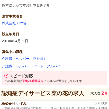
熊本県天草市本渡町本渡847-8
運営事業者名
株式会社 いずみ
設立年月日
2010年04月01日
募集中の職種
介護職・ヘルパー（正社員）
介護職・ヘルパー（パート・アルバイト）
スピード対応
この事業所は
平均24時間以内
に応募への返信をしています
認知症デイサービス菜の花
の求人
2
求人数
件
株式会社 いずみ
8月7日更新
「高齢者介護施設菜の花2番館」は、個々の利用者と深く向き合う姿勢と人間関