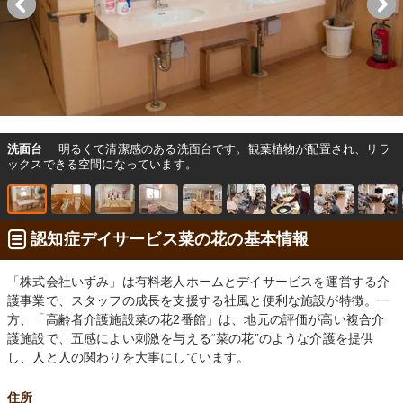
洗面台
明るくて清潔感のある洗面台です。観葉植物が配置され、リラ
ックスできる空間になっています。
認知症デイサービス菜の花の基本情報
「株式会社いずみ」は有料老人ホームとデイサービスを運営する介
護事業で、スタッフの成長を支援する社風と便利な施設が特徴。一
方、「高齢者介護施設菜の花2番館」は、地元の評価が高い複合介
護施設で、五感によい刺激を与える“菜の花”のような介護を提供
し、人と人の関わりを大事にしています。
住所