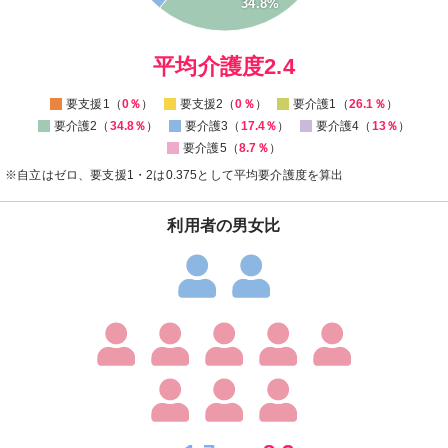
5
34.8%
0
0
平均介護度2.4
要支援1（
0％
）
要支援2（
0％
）
要介護1（
26.1％
）
要介護2（
34.8％
）
要介護3（
17.4％
）
要介護4（
13％
）
要介護5（
8.7％
）
※自立はゼロ、要支援1・2は0.375として平均要介護度を算出
利用者の男女比