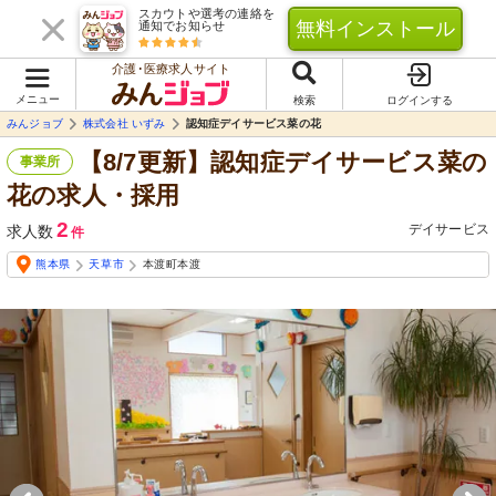
スカウトや選考の連絡を
無料インストール
通知でお知らせ
介護･医療求人サイト
メニュー
検索
ログインする
みんジョブ
株式会社 いずみ
認知症デイサービス菜の花
【8/7更新】認知症デイサービス菜の
事業所
花の求人・採用
2
デイサービス
求人数
件
熊本県
天草市
本渡町本渡