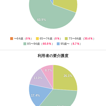
30
20
60.9%
10
0
0
〜64歳（
0％
）
65〜74歳（
0％
）
75〜84歳（
30.4％
）
85〜94歳（
60.9％
）
95歳〜（
8.7％
）
利用者の要介護度
35
8.7%
30
26.1%
13.0%
25
20
15
17.4%
10