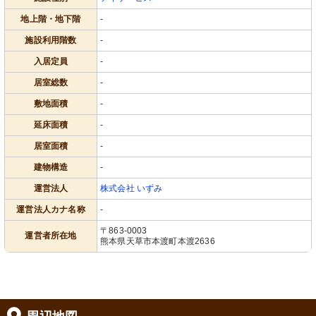
地上階・地下階
-
施設利用階数
-
入居定員
-
居室総数
-
敷地面積
-
延床面積
-
居室面積
-
建物構造
-
運営法人
株式会社 いずみ
運営法人カナ名称
-
〒863-0003
運営者所在地
熊本県天草市本渡町本渡2636