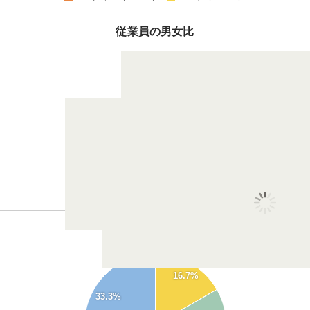
従業員の男女比
2
8
：
男性
女性
従業員の経験年数
55
50
16.7%
45
40
33.3%
35