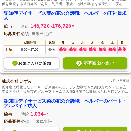
係を重視する複合施設であり、利用者、家族、地域の幸せを最優先に、安心の
職場環境と少ない残業、育休取得可能性を提供しています。
認知症デイサービス菜の花の介護職・ヘルパーの正社員求
人
146,720
176,720
給与
月給
~
円
応募要件
必須: 自動車免許
就業時間
休憩
月
火
水
木
金
土
日
募集
募集
募集
募集
募集
募集
募集
日勤
8:00
17:00
60分
～
応募画面へ進む
お気に入り
に
追加
株式会社 いずみ
7月28日更新
認知症に特化したデイサービス菜の花は、少人数制できめ細やかなケアと自立
支援を提供、天草市のグループホーム菜の花2番館では笑顔あふれる接客と心を
込めた対応が可能です。
認知症デイサービス菜の花の介護職・ヘルパーのパート・
アルバイト求人
1,034
給与
時給
~
円
応募要件
必須: 自動車免許