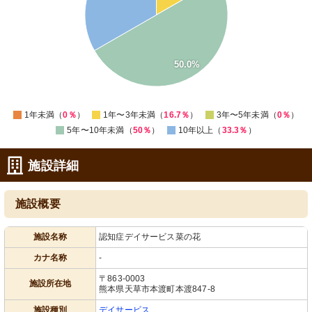
30
25
20
15
10
50.0%
5
0
-5
0
1年未満（
0％
）
1年〜3年未満（
16.7％
）
3年〜5年未満（
0％
）
5年〜10年未満（
50％
）
10年以上（
33.3％
）
施設詳細
施設概要
施設名称
認知症デイサービス菜の花
カナ名称
-
〒863-0003
施設所在地
熊本県天草市本渡町本渡847-8
施設種別
デイサービス