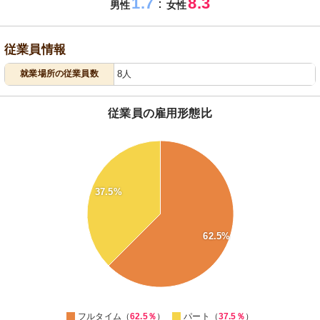
1.7
8.3
：
男性
女性
従業員情報
就業場所の従業員数
8人
従業員の雇用形態比
64
62
60
58
56
37.5%
54
52
50
48
62.5%
46
44
42
40
38
36
0
フルタイム（
62.5％
）
パート（
37.5％
）