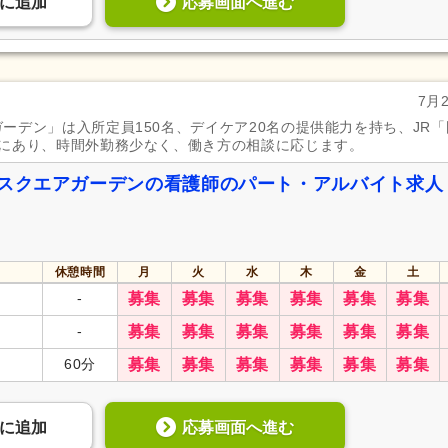
応募画面へ進む
に
追加
7月
ーデン」は入所定員150名、デイケア20名の提供能力を持ち、JR「
地にあり、時間外勤務少なく、働き方の相談に応じます。
 スクエアガーデンの看護師のパート・アルバイト求人
休憩時間
月
火
水
木
金
土
-
募集
募集
募集
募集
募集
募集
-
募集
募集
募集
募集
募集
募集
60分
募集
募集
募集
募集
募集
募集
応募画面へ進む
に
追加