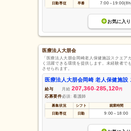
7:00
19:00(8h
日勤専従
早番
～
お気に入り
医療法人大朋会
「医療法人大朋会岡崎老人保健施設スクエア
く活躍できる環境を提供します。未経験者で
させられます。
医療法人大朋会岡崎 老人保健施設
207,360
285,120
給与
月給
~
円
応募要件
必須: 看護師
募集状況
シフト
就業時間
9:00
18:00
日勤専従
日勤
～