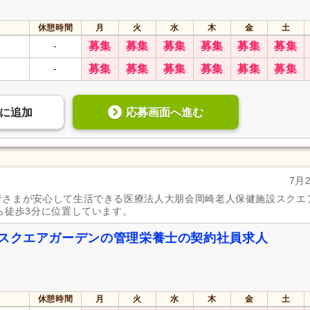
休憩時間
月
火
水
木
金
土
-
募集
募集
募集
募集
募集
募集
-
募集
募集
募集
募集
募集
募集
応募画面へ進む
に
追加
7月
者さまが安心して生活できる医療法人大朋会岡崎老人保健施設スクエ
ら徒歩3分に位置しています。
 スクエアガーデンの管理栄養士の契約社員求人
休憩時間
月
火
水
木
金
土