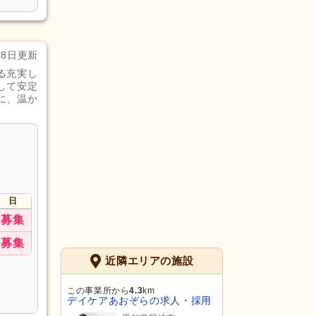
28日更新
る充実し
して安定
に、温か
日
募集
募集
近隣エリアの施設
この事業所から
4.3
km
デイケアあおぞらの求人・採用