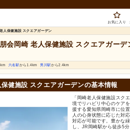
お気に入り
 老人保健施設 スクエアガーデン
大朋会岡崎 老人保健施設 スクエアガーデ
6km
六名駅
から1.4km
男川駅
から2.4km
人保健施設 スクエアガーデンの基本情報
「岡崎老人保健施設スクエ
境でリハビリ中心のケア
援する愛知県岡崎市に位
人の心身状態に応じた対
対応が可能です。豊かな
し、JR岡崎駅から徒歩5