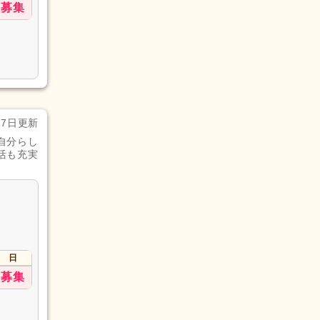
募集
月7日更新
自分らし
活も充実
日
募集