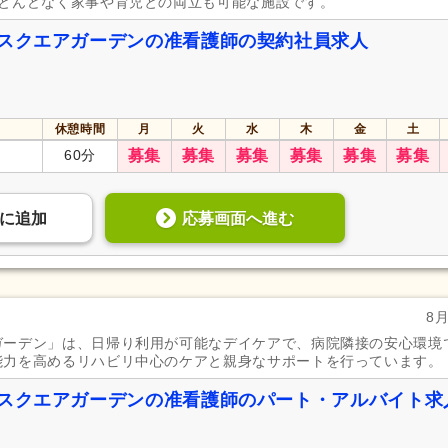
ほとんどなく家事や育児との両立も可能な施設です。
 スクエアガーデンの准看護師の契約社員求人
休憩時間
月
火
水
木
金
土
60分
募集
募集
募集
募集
募集
募集
応募画面へ進む
に
追加
8
ーデン」は、日帰り利用が可能なデイケアで、病院隣接の安心環境で
能力を高めるリハビリ中心のケアと親身なサポートを行っています。
 スクエアガーデンの准看護師のパート・アルバイト求