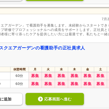
7月
クエアガーデン」で看護助手を募集します。未経験からスタートでき
ップ研修でプロフェッショナルへの成長をサポートします。正社員と
用者様に寄り添ったケアを提供したい方には最適です。私たちと一緒
。
 スクエアガーデンの看護助手の正社員求人
休憩時間
月
火
水
木
金
土
60分
募集
募集
募集
募集
募集
募集
0
60分
募集
募集
募集
募集
募集
募集
応募画面へ進む
に
追加