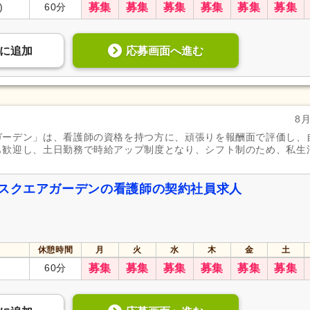
)
60分
募集
募集
募集
募集
募集
募集
応募画面へ進む
に
追加
8
ガーデン」は、看護師の資格を持つ方に、頑張りを報酬面で評価し、
も歓迎し、土日勤務で時給アップ制度となり、シフト制のため、私生
 スクエアガーデンの看護師の契約社員求人
休憩時間
月
火
水
木
金
土
60分
募集
募集
募集
募集
募集
募集