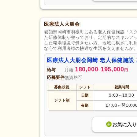
医療法人大朋会
愛知県岡崎市羽根町にある老人保健施設「ス
た研修体制が整っており、定期的なスキルア
した職場環境で働きたい方、地域に根ざし利
な心で利用者様の快適な生活を支えませんか
医療法人大朋会岡崎 老人保健施設
180,000
195,000
給与
月給
~
円
応募要件
無資格可
募集状況
シフト
就業時間
9:00
18:00
日勤
～
シフト制
17:00
翌10:0
夜勤
～
お気に入り