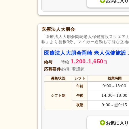
お気に入り
医療法人大朋会
「医療法人大朋会岡崎老人保健施設スクエアガ
駅」より徒歩3分、マイカー通勤も可能な立
医療法人大朋会岡崎 老人保健施設
1,200
1,650
給与
時給
~
円
応募要件
必須: 看護師
募集状況
シフト
就業時間
9:00
13:00
午前
～
14:00
18:00
シフト制
午後
～
9:00
翌0:15
夜勤
～
お気に入り