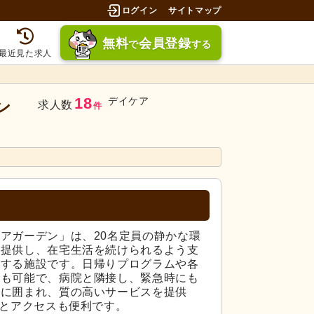
ログイン
サイトマップ
無料
会員登録
で
する
最近見た求人
18
デイケア
ン
求人数
件
アガーデン」は、20名定員の静かな環
を提供し、在宅生活を続けられるよう支
置する施設です。日帰りプログラムや各
応も可能で、病院と隣接し、緊急時にも
緑に囲まれ、質の高いサービスを提供
分とアクセスも便利です。