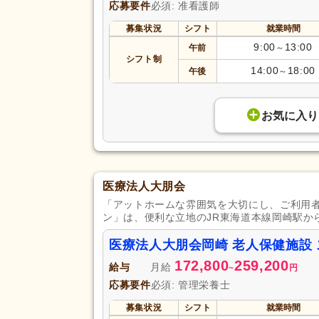
応募要件
必須: 准看護師
募集状況
シフト
就業時間
9:00
13:00
午前
～
シフト制
14:00
18:00
午後
～
お気に入り
医療法人大朋会
「アットホームな雰囲気を大切にし、ご利用
ン」は、便利な立地のJR東海道本線岡崎駅か
医療法人大朋会岡崎 老人保健施設
172,800
259,200
給与
月給
~
円
応募要件
必須: 管理栄養士
募集状況
シフト
就業時間