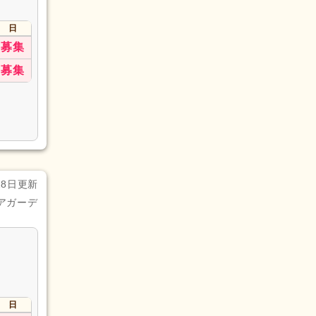
日
募集
募集
28日更新
アガーデ
日