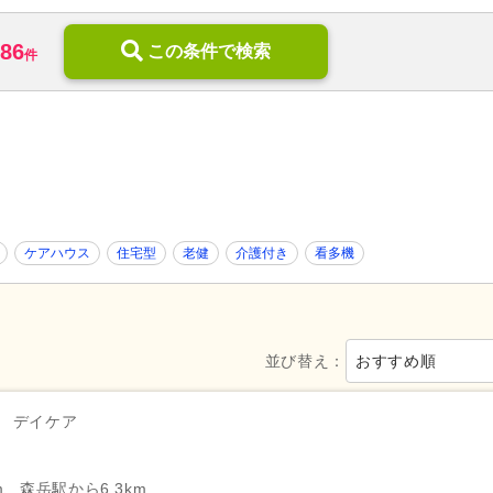
訪問リハビリ
(3,736)
定期巡回・随時対応型
(995)
786
デイケア
(10,786)
この条件で検索
小規模多機能型居宅介護
(7,98
件
住宅型有料老人ホーム
(21,034)
介護付き有料老人ホーム
(16,
ケアハウス
(2,229)
高齢者住宅
(656)
介護老人保健施設
(18,624)
介護医療院・療養病床
(2,838)
福祉用具販売・貸与
(1,266)
地域包括支援センター
(2,886)
,654)
養護老人ホーム
(1,022)
病院
(38,228)
ケアハウス
住宅型
老健
介護付き
看多機
障がい者支援
(21,431)
代替医療・リラクゼーション
薬局・ドラッグストア
(24,248)
その他
(10)
新規オープン
(8,643)
無資格可
(124,170)
並び替え：
おすすめ順
学歴不問
(446,654)
年齢不問
(328,134)
新卒可
(374,917)
子育てママパパ活躍
(410,344)
デイケア
50代活躍
(408,914)
60代活躍
(103,734)
服装自由
(7,405)
髪型・髪色自由
(13,553)
m、森岳駅から6.3km
Web面接可
(37,474)
ハローワーク求人を除く
(116