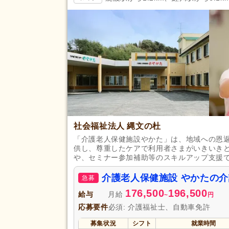
掲載24時間以内
(1,856)
掲載14日以内
(30,132)
スピード対応
(40,497)
残業ほぼなし
(462,784)
夜勤のみ可
(18,192)
勤務形態
時短勤務相談可
(45,738)
週3日から可
(26,460)
即日勤務可
(48,980)
社会福祉法人 縄文の杜
「介護老人保健施設やかた」は、地域への恩
初任者研修（旧ヘルパー2級）
(72,551)
供し、尊重したケアで利用者さまがいきいき
や、セミナー参加補助等のスキルアップ支援
認知症ケア専門士
(506)
介護老人保健施設 やかたの
社会福祉主事任用
(6,615)
急募
176,500
196,500
介護支援専門員（ケアマネジャ
給与
月給
~
円
(23,592)
応募要件
必須: 介護福祉士、自動車免許
准看護師
(63,081)
募集状況
シフト
就業時間
作業療法士
(14,097)