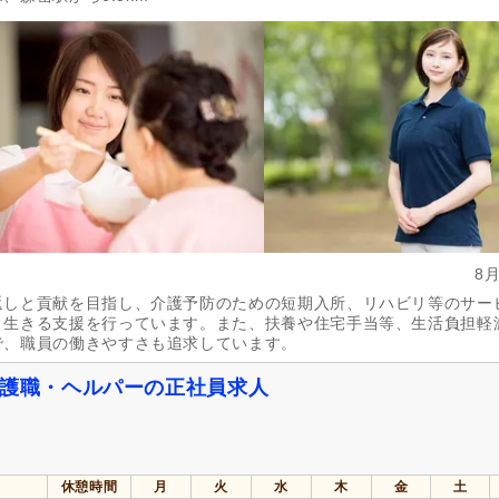
掲載3日以内
(7,873)
掲載7日以内
(20,772)
掲載30日以内
(90,096)
女性が活躍
(408,786)
急募
(16,153)
シフト制
(161,962)
日勤のみ可
(327,452)
午前のみ可
(36,101)
午後のみ可
(36,692)
週1日から可
(21,878)
週2日から可
(22,079)
週4日から可
(7,221)
シフト相談可
(408,690)
8
返しと貢献を目指し、介護予防のための短期入所、リハビリ等のサー
実務者研修（旧ヘルパー1級・基礎研
介護福祉士
(87,612)
修）
(53,448)
と生きる支援を行っています。また、扶養や住宅手当等、生活負担軽
で、職員の働きやすさも追求しています。
社会福祉士
(16,975)
精神保健福祉士
(6,969)
介護職・ヘルパーの正社員求人
介護事務
(148)
主任介護支援専門員
(2,798)
ー）
保健師
(2,154)
看護師
(78,998)
医療事務
(1,725)
理学療法士
(17,467)
休憩時間
月
火
水
木
金
土
言語聴覚士
(6,769)
視能訓練士
(930)