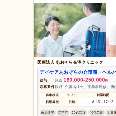
完全週休2日
(95,687)
土日休み
(23,395)
日曜休み
(72,011)
休日・休暇
年間休日120日以上
(34,938)
育休あり
(472,077)
夏季休暇
(46,662)
賞与あり
(314,209)
医療法人 あおぞら在宅クリニック
セミナー参加費補助
(25,322)
デイケアあおぞらの介護職・ヘル
復職支援あり
(79,647)
180,000
250,000
住宅手当
(66,550)
給与
月給
~
円
給与・手当
応募要件
歓迎: 介護福祉士、実務者研修、初
人事評価制度あり
(410,059)
福利厚生
夜勤手当
(59,458)
募集状況
シフト
就業時間
8:15
17:15
資格手当
(140,021)
日勤専従
日勤
～
再雇用制度あり
(128,988)
未経験可
新卒可
50代活躍
40代活躍
土日