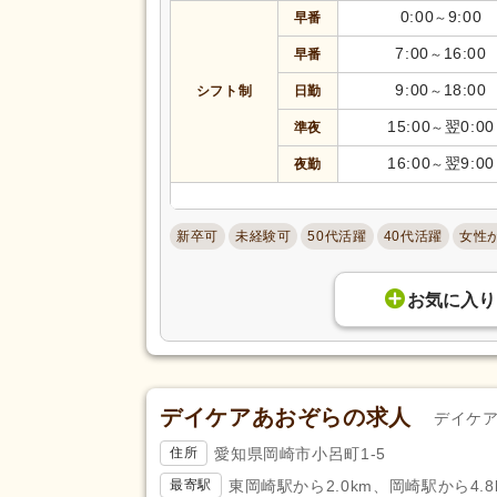
0:00
9:00
早番
～
あん摩マッサージ指圧師
(2,210
7:00
16:00
早番
～
きゅう師
(824)
9:00
18:00
シフト制
日勤
～
調理師
(4,626)
15:00
翌0:00
自動車免許
(135,679)
準夜
～
応募資格
認知症介護実践者研修
(1,147)
16:00
翌9:00
夜勤
～
医師
(331)
新卒可
未経験可
50代活躍
40代活躍
女性
診療放射線技師
(1,013)
公認心理師
(1,601)
お気に入り
歯科医師
(5,924)
児童発達支援管理責任者研修
(1
相談支援従事者初任者研修
(198
行動擁護従業者養成研修
(26)
デイケアあおぞらの求人
デイケ
幼稚園教諭1種
(236)
愛知県岡崎市小呂町1-5
住所
放課後児童支援員認定研修
(16)
東岡崎駅から2.0km、岡崎駅から4.8
最寄駅
ネイルサロン衛生管理士
(1)