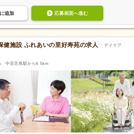
歩合制あり
(7,075)
転勤なし
(335,662)
自動車通勤可
(323,544)
自転車通勤可
(410,061)
応募画面へ進む
に
追加
保健施設 ふれあいの里好寿苑の求人
デイケア
m、中百舌鳥駅から6.5km