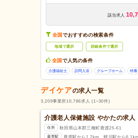
訪問看護
(32,988)
10,
デイサービス
(67,130)
該当求人
ショートステイ
(8,541)
サービス付き高齢者向け住宅
全国
でおすすめの検索条件
サービスの種
(10,540)
類
特別養護老人ホーム
(35,334)
地域で選択
詳細条件で選択
グループホーム
(18,892)
全国
で人気の条件
看護小規模多機能型居宅介護
(2
介護福祉士
訪問入浴
グループホーム
特養
診療所・クリニック
(64,547)
歯科診療所・技工所
(43,266)
デイケア
の求人一覧
未経験可
(308,093)
3,209
事業所
10,786
求人
(1~30件)
ブランク可
(411,774)
学生可
(7,257)
介護老人保健施設 やかたの求人
40代活躍
(411,165)
応募条件・こ
秋田県山本郡三種町鹿渡25-61
住所
介護ロボット導入済み
(1,068)
だわり
鹿渡駅から1.2km、鯉川駅から6.1k
最寄駅
ネイル可
(21,850)