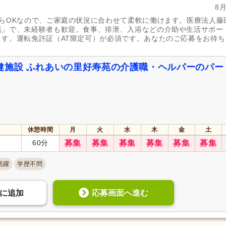
8
らOKなので、ご家庭の状況に合わせて柔軟に働けます。医療法人藤
苑」で、未経験者も歓迎。食事、排泄、入浴などの介助や生活サポー
す。運転免許証（AT限定可）が必須です。あなたのご応募をお待ち
健施設 ふれあいの里好寿苑の介護職・ヘルパーのパー
休憩時間
月
火
水
木
金
土
60分
募集
募集
募集
募集
募集
募集
活躍
学歴不問
応募画面へ進む
に
追加