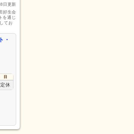
月8日更新
田好生会
トを通じ
してお
ト・
日
定休