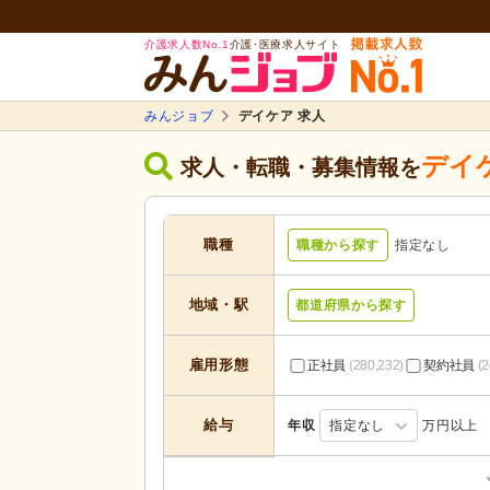
介護求人数No.1
介護･医療求人サイト
みんジョブ
デイケア 求人
デイ
求人・転職・募集情報を
職種
職種から探す
指定なし
地域・駅
都道府県から探す
雇用形態
正社員
(280,232)
契約社員
(2
給与
年収
指定なし
万円以上
居宅介護支援
(13,156)