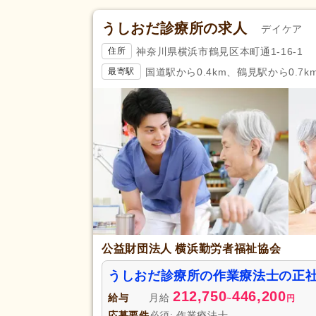
うしおだ診療所の求人
デイケア
神奈川県横浜市鶴見区本町通1-16-1
住所
国道駅から0.4km、鶴見駅から0.7k
最寄駅
公益財団法人 横浜勤労者福祉協会
うしおだ診療所の作業療法士の正
212,750
446,200
給与
月給
~
円
応募要件
必須: 作業療法士