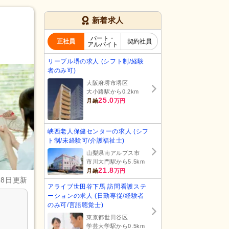
新着求人
パート・
正社員
契約社員
アルバイト
リーブル堺の求人 (シフト制/経験
者のみ可)
大阪府堺市堺区
大小路駅から0.2km
25.0
月給
万円
峡西老人保健センターの求人 (シフ
ト制/未経験可/介護福祉士)
山梨県南アルプス市
市川大門駅から5.5km
21.8
月給
万円
28日更新
アライブ世田谷下馬 訪問看護ステ
ーションの求人 (日勤専従/経験者
のみ可/言語聴覚士)
東京都世田谷区
学芸大学駅から0.5km