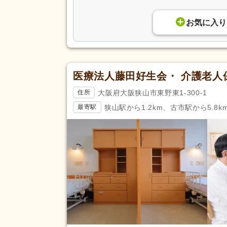
副業可
(63,780)
駅近
(157,433)
お気に入り
アクセス
バイク通勤可
(43,584)
医療法人藤田好生会・ 介護老人
大阪府大阪狭山市東野東1-300-1
住所
狭山駅から1.2km、古市駅から5.8k
最寄駅