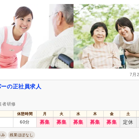
週休2日
(127,099)
4週8休
(25,939)
土日祝休み
(19,841)
土曜休み
(11,363)
年間休日100日以上
(57,072)
年間休日110日以上
(53,935)
有給消化促進
(409,715)
産休あり
(397,782)
介護休業
(161,132)
看護休暇
(110,622)
冬季休暇
(15,355)
年末年始休暇
(58,406)
社会保険完備
(470,324)
研修制度あり
(410,726)
7月
企業年金
(28,144)
昇給あり
(459,046)
パーの正社員求人
退職金あり
(194,441)
日・祝給与アップ
(21,098)
資格取得支援あり
(102,268)
通勤手当
(392,343)
任者研修
処遇改善手当
(101,966)
制服あり
(278,837)
寮・社宅あり
(25,024)
託児施設あり
(45,576)
休憩時間
月
火
水
木
金
土
60分
募集
募集
募集
募集
募集
定休
扶養控除内考慮あり
(45,846)
扶養手当
(51,364)
正社員登用あり
(94,832)
日払い・週払い可
(650)
休み
残業ほぼなし