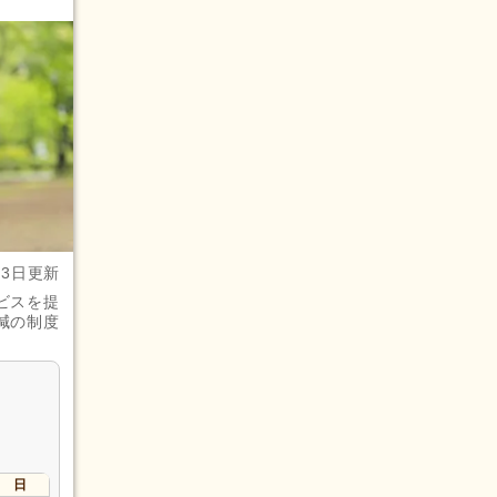
月3日更新
ビスを提
減の制度
日