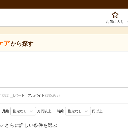
お気に入り
ケア
から探す
4,081)
パート・アルバイト
(195,983)
月給
指定なし
万円以上
時給
指定なし
円以上
訪問介護
(24,763)
訪問入浴
(2,842)
さらに詳しい条件を選ぶ