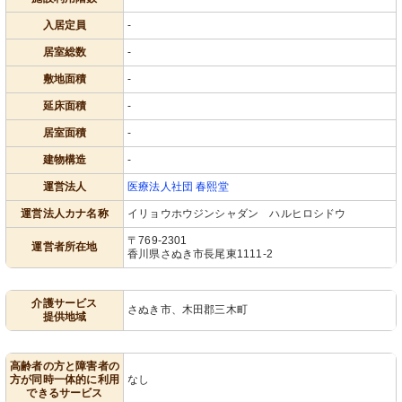
入居定員
-
居室総数
-
敷地面積
-
延床面積
-
居室面積
-
建物構造
-
運営法人
医療法人社団 春熙堂
運営法人カナ名称
イリョウホウジンシャダン ハルヒロシドウ
〒769-2301
運営者所在地
香川県さぬき市長尾東1111-2
介護サービス
さぬき市、木田郡三木町
提供地域
高齢者の方と障害者の
方が同時一体的に利用
なし
できるサービス