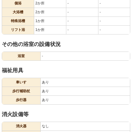
個浴
2か所
-
-
大浴槽
2か所
-
-
特殊浴槽
1か所
-
-
リフト浴
1か所
-
-
その他の浴室の設備状況
浴室
-
福祉用具
車いす
あり
歩行補助杖
あり
歩行器
あり
消火設備等
消火器
なし