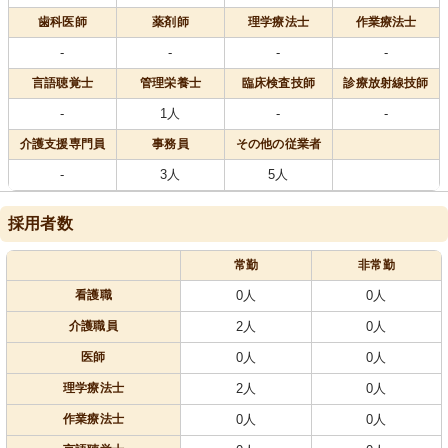
歯科医師
薬剤師
理学療法士
作業療法士
-
-
-
-
言語聴覚士
管理栄養士
臨床検査技師
診療放射線技師
-
1人
-
-
介護支援専門員
事務員
その他の従業者
-
3人
5人
採用者数
常勤
非常勤
看護職
0人
0人
介護職員
2人
0人
医師
0人
0人
理学療法士
2人
0人
作業療法士
0人
0人