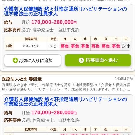
ポートするやりがいのある職場です。未経験の方でもしっかりとした研修体制
があり、安心してスキルアップが可能。自動車免許をお持ちであれば、さらに
介護老人保健施設 悠々荘指定通所リハビリテーションの
幅広い活躍が期待できます。安定した正社員として、あたたかなコミュニティ
理学療法士の正社員求人
の一員になりませんか？ご応募を心よりお待ちしております。
170,000
280,000
給与
月給
~
円
応募要件
必須: 理学療法士、自動車免許
就業時間
休憩
月
火
水
木
金
土
日
募集
募集
募集
募集
募集
募集
定休
日勤
8:30
17:30
60分
～
応募画面へ進む
お気に入り
に
追加
医療法人社団 春熙堂
7月29日更新
香川県さぬき市で新たに作業療法士を募集！地域密着型の「介護老人保健施設
悠々荘指定通所リハビリテーション」で、未経験者も大歓迎です。充実した研
修体制と実践を通じて、専門スキルを磨けます。作業療法士の資格と運転免許
を活かし、利用者様一人ひとりに寄り添ったリハビリ計画の立案や指導に挑戦
介護老人保健施設 悠々荘指定通所リハビリテーションの
しませんか？安定した生活を送りながら、日々の成長とサポートの手応えを実
作業療法士の正社員求人
感する毎日が待っています。
170,000
280,000
給与
月給
~
円
応募要件
必須: 作業療法士、自動車免許
就業時間
休憩
月
火
水
木
金
土
日