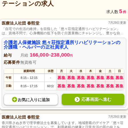
テーション
の求人
5
求人数
件
医療法人社団 春熙堂
7月29日更新
「自宅での生活の維持」を目指した「悠々荘指定通所リハビリテーション」
は、資格不問で、心身機能の低下を防ぐ介護業務にチャレンジし、豊かな自然
の中で頑張りがきちんと評価される施設です。
介護老人保健施設 悠々荘指定通所リハビリテーションの
介護職・ヘルパーの正社員求人
166,000
238,000
給与
月給
~
円
応募要件
無資格可
就業時間
休憩
月
火
水
木
金
土
日
募集
募集
募集
募集
募集
募集
募集
午前
8:15
12:15
-
～
募集
募集
募集
募集
募集
募集
募集
日勤
8:15
17:15
60分
～
応募画面へ進む
お気に入り
に
追加
医療法人社団 春熙堂
7月29日更新
香川県さぬき市で理学療法士を募集しています。地域密着のデイケア「悠々荘
指定通所リハビリテーション」で、利用者様の健康と日常生活の質の向上をサ