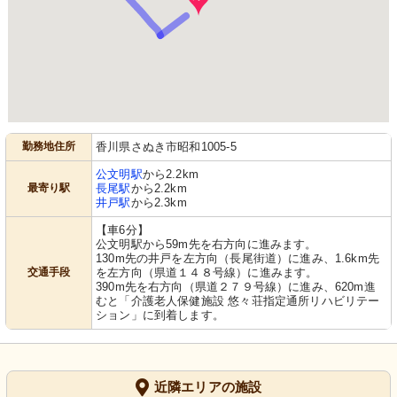
勤務地住所
香川県さぬき市昭和1005-5
公文明駅
から2.2km
最寄り駅
長尾駅
から2.2km
井戸駅
から2.3km
【車6分】
公文明駅から59m先を右方向に進みます。
130m先の井戸を左方向（長尾街道）に進み、1.6km先
交通手段
を左方向（県道１４８号線）に進みます。
390m先を右方向（県道２７９号線）に進み、620m進
むと「介護老人保健施設 悠々荘指定通所リハビリテー
ション」に到着します。
近隣エリアの施設