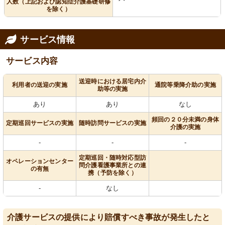
人数（上記および認知症介護基礎研修
を除く）
サービス情報
サービス内容
送迎時における居宅内介
利用者の送迎の実施
通院等乗降介助の実施
助等の実施
あり
あり
なし
頻回の２０分未満の身体
定期巡回サービスの実施
随時訪問サービスの実施
介護の実施
-
-
-
定期巡回・随時対応型訪
オペレーションセンター
問介護看護事業所との連
の有無
携（予防を除く）
-
なし
介護サービスの提供により賠償すべき事故が発生したと