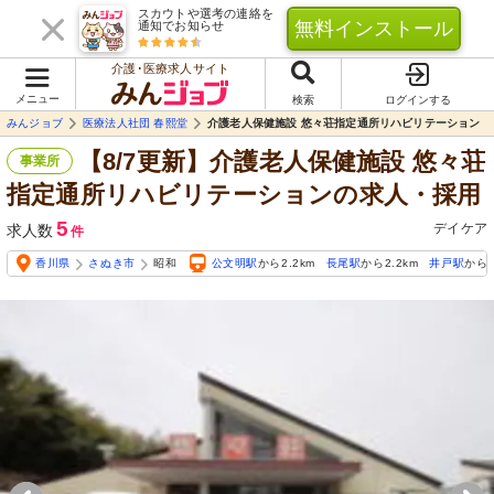
スカウトや選考の連絡を
無料インストール
通知でお知らせ
介護･医療求人サイト
メニュー
検索
ログインする
みんジョブ
医療法人社団 春熙堂
介護老人保健施設 悠々荘指定通所リハビリテーション
【8/7更新】介護老人保健施設 悠々荘
事業所
指定通所リハビリテーションの求人・採用
5
デイケア
求人数
件
香川県
さぬき市
昭和
公文明駅
から2.2km
長尾駅
から2.2km
井戸駅
から2