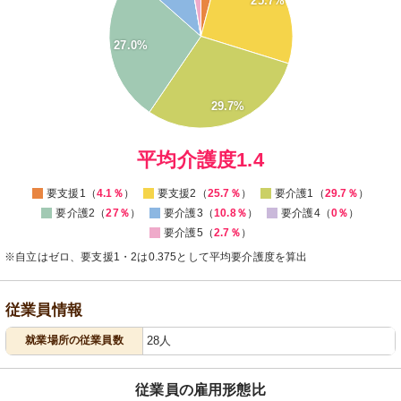
25.7%
20
15
27.0%
10
5
29.7%
0
0
平均介護度1.4
要支援1（
4.1％
）
要支援2（
25.7％
）
要介護1（
29.7％
）
要介護2（
27％
）
要介護3（
10.8％
）
要介護4（
0％
）
要介護5（
2.7％
）
※自立はゼロ、要支援1・2は0.375として平均要介護度を算出
従業員情報
就業場所の従業員数
28人
従業員の雇用形態比