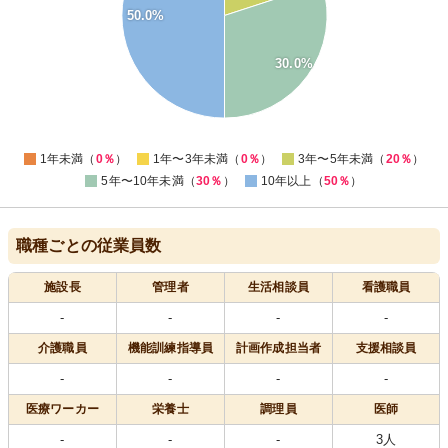
30
50.0%
25
20
15
30.0%
10
5
0
-5
0
1年未満（
0％
）
1年〜3年未満（
0％
）
3年〜5年未満（
20％
）
5年〜10年未満（
30％
）
10年以上（
50％
）
職種ごとの従業員数
施設長
管理者
生活相談員
看護職員
-
-
-
-
介護職員
機能訓練指導員
計画作成担当者
支援相談員
-
-
-
-
医療
ワーカー
栄養士
調理員
医師
-
-
-
3人