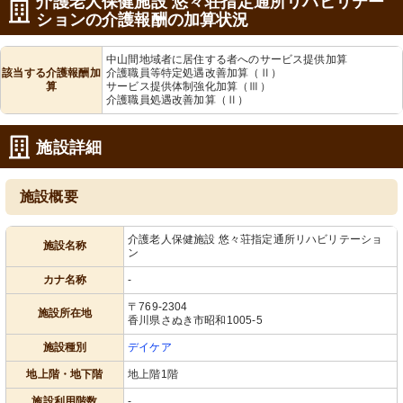
介護老人保健施設 悠々荘指定通所リハビリテー
ションの介護報酬の加算状況
中山間地域者に居住する者へのサービス提供加算
該当する介護報酬加
介護職員等特定処遇改善加算（Ⅱ）
算
サービス提供体制強化加算（Ⅲ）
介護職員処遇改善加算（Ⅱ）
施設詳細
施設概要
介護老人保健施設 悠々荘指定通所リハビリテーショ
施設名称
ン
カナ名称
-
〒769-2304
施設所在地
香川県さぬき市昭和1005-5
施設種別
デイケア
地上階・地下階
地上階1階
施設利用階数
-