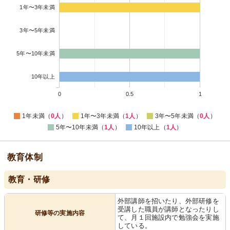
1年〜3年未満
3年〜5年未満
5年〜10年未満
10年以上
0
0.5
1
1年未満（
0人
）
1年〜3年未満（
1人
）
3年〜5年未満（
0人
）
5年〜10年未満（
1人
）
10年以上（
1人
）
教育体制
教育・研修
外部講師を招いたり、外部研修を
受講した職員が講師となったりし
研修等の実施内容
て、月１回施設内で勉強会を実施
している。