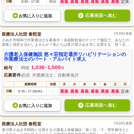
募集
募集
募集
募集
募集
募集
定休
日勤
8:30
17:30
60分
～
応募画面へ進む
お気に入り
に
追加
医療法人社団 春熙堂
7月29日更新
さぬき市昭和で作業療法士を募集中！未経験歓迎のデイケア施設で、あなたの
資格と熱意を活かしませんか？私たちは香川県さぬき市に位置する「悠々荘指
定通所リハビリテーション」で、利用者様の「できる」を増やすためのお手伝
いをしています。フレキシブルな勤務体系でプライベートも大切に。チームワ
介護老人保健施設 悠々荘指定通所リハビリテーションの
ークを大切にしながら、一緒に地域に根差した温かなケアを提供しましょう。
作業療法士のパート・アルバイト求人
1,036
1,500
給与
時給
~
円
応募要件
必須: 作業療法士、自動車免許
就業時間
休憩
月
火
水
木
金
土
日
募集
募集
募集
募集
募集
募集
定休
日勤
8:30
17:00(4h)
-
～
応募画面へ進む
お気に入り
に
追加
医療法人社団 春熙堂
7月29日更新
香川県さぬき市昭和に位置する介護老人保健施設「悠々荘」で、理学療法士と