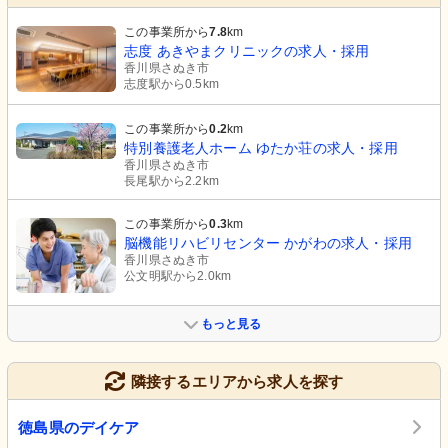
この事業所から
7.8
km
志度 あきやまクリニックの求人・採用
香川県さぬき市
志度駅から0.5km
この事業所から
0.2
km
特別養護老人ホーム ゆたか荘の求人・採用
香川県さぬき市
長尾駅から2.2km
この事業所から
0.3
km
脳機能リハビリセンター かがわの求人・採用
香川県さぬき市
公文明駅から2.0km
もっと見る
隣接するエリアから求人を探す
徳島県のデイケア