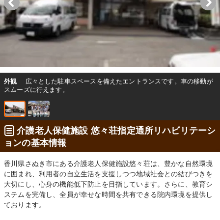
外観
広々とした駐車スペースを備えたエントランスです。車の移動が
スムーズに行えます。
介護老人保健施設 悠々荘指定通所リハビリテーシ
ョンの基本情報
香川県さぬき市にある介護老人保健施設悠々荘は、豊かな自然環境
に囲まれ、利用者の自立生活を支援しつつ地域社会との結びつきを
大切にし、心身の機能低下防止を目指しています。さらに、教育シ
ステムを完備し、全員が幸せな時間を共有できる院内環境を提供し
ております。