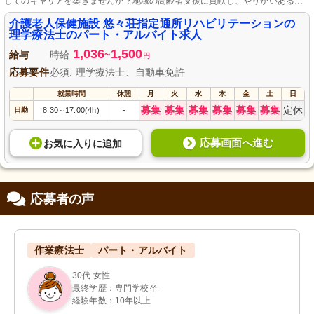
してのキャリアを築きませんか？地域の高齢者支援に貢献し、やりがいある職
場です。未経験者やブランクのある方も大歓迎！柔軟な勤務形態でワークライ
フバランスを実現しながら、利用者様の笑顔と健康をサポートしましょう。自
介護老人保健施設 悠々荘指定通所リハビリテーションの
動車免許をお持ちで理学療法士の資格がある方、ぜひご応募ください。安心し
理学療法士のパート・アルバイト求人
て働ける温かい職場環境をご提供します。
1,036
1,500
給与
時給
~
円
応募要件
必須: 理学療法士、自動車免許
就業時間
休憩
月
火
水
木
金
土
日
募集
募集
募集
募集
募集
募集
定休
日勤
8:30
17:00(4h)
-
～
応募画面へ進む
お気に入り
に
追加
応募者の声
作業療法士
パート・アルバイト
30代 女性
最終学歴：専門学校卒
経験年数：10年以上