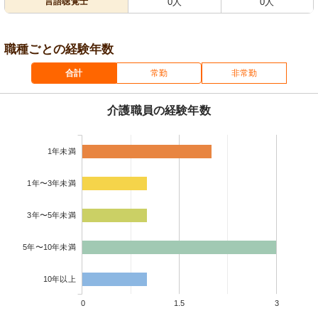
言語聴覚士
0人
0人
職種ごとの経験年数
合計
常勤
非常勤
介護職員の経験年数
1年未満
1年〜3年未満
3年〜5年未満
5年〜10年未満
10年以上
0
1.5
3