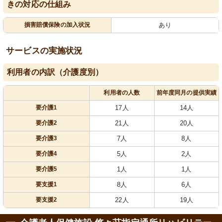
きの対応の仕組み
損害賠償保険の加入状況
あり
サービスの実施状況
利用者の内訳（介護度別）
利用者の人数
前年度同月の提供実績
要介護1
17人
14人
要介護2
21人
20人
要介護3
7人
8人
要介護4
5人
2人
要介護5
1人
1人
要支援1
8人
6人
要支援2
22人
19人