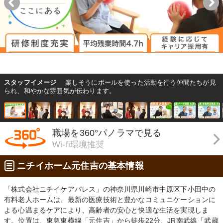
スタッフイメージ
楽しそうにボールを使った活動を行う仲間たちが見
られ、和やかな雰囲気が伝わります。
職場を360°パノラマで見る
Wi-fi環境推奨
ニチイホーム元住吉の基本情報
「株式会社ニチイケアパレス」の神奈川県川崎市中原区下小田中の
有料老人ホームは、最新の医療技術と豊かなコミュニケーションに
よる心温まるケアにより、高齢者の安心と快適な生活を実現しま
す。位置は、東急東横線「元住吉」から徒歩22分、JR南武線「武蔵