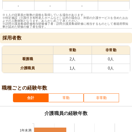
-
-
-
※１人の従業員が複数の資格を取得している場合があります。
※特定施設（介護付き有料老人ホームなど）以外の場合は、外部の介護サービスを含めたおお
よその人数体制となります。あらかじめご了承ください。
※訪問介護員養成研修相当研修修了者：訪問介護員養成研修に相当するものとして都道府県知
事が認めた研修の修了者を指す。
採用者数
常勤
非常勤
看護職
2人
0人
介護職員
1人
0人
職種ごとの経験年数
合計
常勤
非常勤
介護職員の経験年数
1年未満