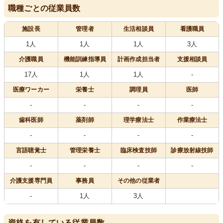
職種ごとの従業員数
施設長
管理者
生活相談員
看護職員
1人
1人
1人
3人
介護職員
機能訓練指導員
計画作成担当者
支援相談員
17人
1人
1人
-
医療
ワーカー
栄養士
調理員
医師
-
-
-
-
歯科医師
薬剤師
理学療法士
作業療法士
-
-
-
-
言語聴覚士
管理栄養士
臨床検査技師
診療放射線技師
-
-
-
-
介護支援専門員
事務員
その他の従業者
-
1人
3人
資格を有している従業員数