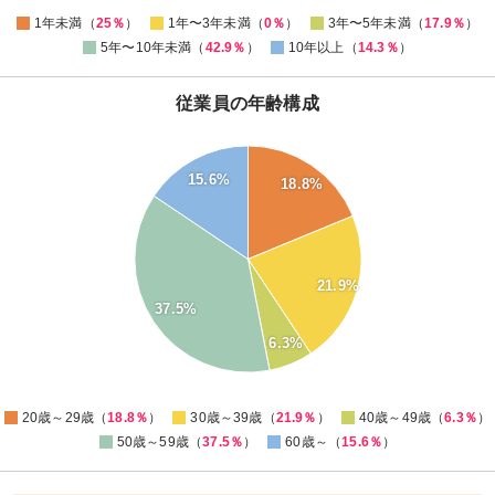
0
1年未満（
25％
）
1年〜3年未満（
0％
）
3年〜5年未満（
17.9％
）
5年〜10年未満（
42.9％
）
10年以上（
14.3％
）
従業員の年齢構成
40
15.6%
35
18.8%
30
25
20
21.9%
37.5%
15
6.3%
10
5
0
20歳～29歳（
18.8％
）
30歳～39歳（
21.9％
）
40歳～49歳（
6.3％
）
50歳～59歳（
37.5％
）
60歳～（
15.6％
）