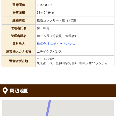
延床面積
2053.03m²
居室面積
18〜24.94㎡
建物構造
鉄筋コンクリート造（RC造）
管理者氏名
林 和男
管理者職名
ホーム長（施設長・管理者）
運営法人
株式会社 ニチイケアパレス
運営法人カナ名称
ニチイケアパレス
〒101-0062
運営者所在地
東京都千代田区神田駿河台4-6御茶ノ水ソラシティ
周辺地図