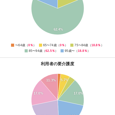
40
30
20
10
62.4%
0
0
〜64歳（
0％
）
65〜74歳（
0％
）
75〜84歳（
18.8％
）
85〜94歳（
62.5％
）
95歳〜（
18.8％
）
利用者の要介護度
24
22
5.7%
11.3%
20
18
16
17.0%
17.0%
14
12
10
8