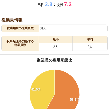
2.8
7.2
：
男性
女性
従業員情報
就業場所の従業員数
31人
最小
平均
夜勤/宿直を対応する
従業員数
2人
2人
従業員の雇用形態比
58
56
54
41.9%
52
50
58.1%
48
46