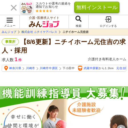
スカウトや選考の連絡を
無料インストール
通知でお知らせ
介護･医療求人サイト
メニュー
検索
ログインする
みんジョブ
株式会社 ニチイケアパレス
ニチイホーム元住吉
【8/6更新】ニチイホーム元住吉の求
事業所
人・採用
1
介護付き有料老人ホーム
求人数
件
神奈川県
川崎市
川崎市中原区
下小田中
武蔵中原駅
から1.2km
元住吉