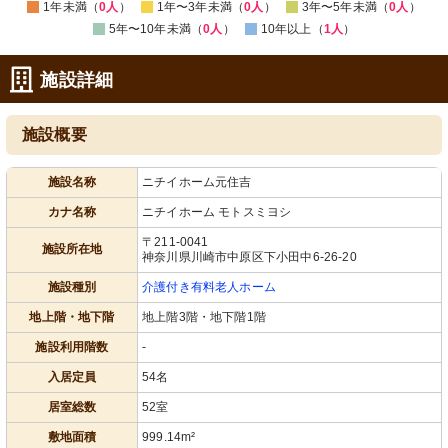
1年未満（
0人
）
1年〜3年未満（
0人
）
3年〜5年未満（
0人
）
5年〜10年未満（
0人
）
10年以上（
1人
）
施設詳細
施設概要
施設名称
ニチイホーム元住吉
カナ名称
ニチイホーム モトスミヨシ
〒211-0041
施設所在地
神奈川県川崎市中原区下小田中6-26-20
施設種別
介護付き有料老人ホーム
地上階・地下階
地上階3階・地下階1階
施設利用階数
-
入居定員
54名
居室総数
52室
敷地面積
999.14m²