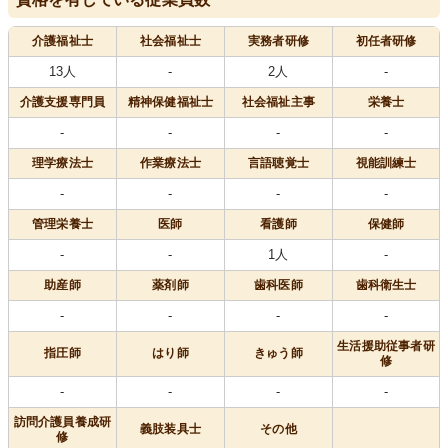
介護福祉士
社会福祉士
実務者研修
初任者研修
13人
-
2人
-
介護支援専門員
精神保健福祉士
社会福祉主事
栄養士
-
-
-
-
理学療法士
作業療法士
言語聴覚士
視能訓練士
-
-
-
-
管理栄養士
医師
看護師
保健師
-
-
1人
-
助産師
薬剤師
歯科医師
歯科衛生士
-
-
-
-
生活援助従事者研
指圧師
はり師
きゅう師
修
-
-
-
-
訪問介護員養成研
義肢装具士
その他
修