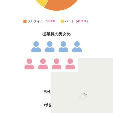
44
42
0
フルタイム（
58.1％
）
パート（
41.9％
）
従業員の男女比
4
6
：
男性
女性
従業員の体制