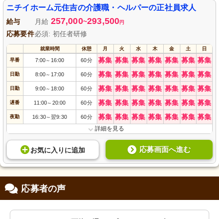
力を入れています。利用者さま一人ひとりに寄り添い、その人らしい生活をサ
ニチイホーム元住吉の介護職・ヘルパーの正社員求人
ポートしませんか。安心して長く働ける環境が整っています。
257,000
293,500
給与
月給
~
円
応募要件
必須: 初任者研修
就業時間
休憩
月
火
水
木
金
土
日
募集
募集
募集
募集
募集
募集
募集
早番
7:00
16:00
60分
～
募集
募集
募集
募集
募集
募集
募集
日勤
8:00
17:00
60分
～
募集
募集
募集
募集
募集
募集
募集
日勤
9:00
18:00
60分
～
募集
募集
募集
募集
募集
募集
募集
遅番
11:00
20:00
60分
～
募集
募集
募集
募集
募集
募集
募集
夜勤
16:30
翌9:30
60分
～
詳細を見る
応募画面へ進む
お気に入り
に
追加
応募者の声