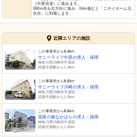
（中原街道）に進みます。
990m先を左方向に進み、84m進むと「ニチイホーム元
住吉」に到着します。
近隣エリアの施設
この事業所から
0.4
km
サニーライフ中原の求人・採用
神奈川県川崎市中原区
武蔵中原駅から1.0km
この事業所から
0.5
km
サニーライフ川崎の求人・採用
神奈川県川崎市中原区
武蔵中原駅から1.0km
この事業所から
0.6
km
花珠の家なかはらの求人・採用
神奈川県川崎市中原区
武蔵中原駅から1.0km