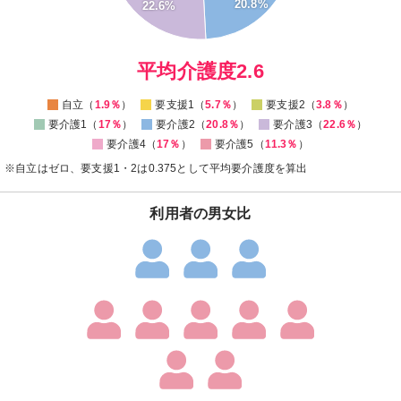
20.8%
6
22.6%
4
2
0
0
平均介護度2.6
自立（
1.9％
）
要支援1（
5.7％
）
要支援2（
3.8％
）
要介護1（
17％
）
要介護2（
20.8％
）
要介護3（
22.6％
）
要介護4（
17％
）
要介護5（
11.3％
）
※自立はゼロ、要支援1・2は0.375として平均要介護度を算出
利用者の男女比