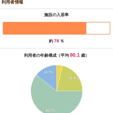
利用者情報
施設の入居率
78
約
％
90.1
利用者の年齢構成（平均
歳）
60
14.3%
50
21.4%
40
30
20
10
60.7%