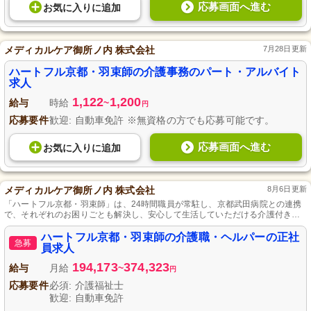
応募画面へ進む
お気に入り
に
追加
メディカルケア御所ノ内 株式会社
7月28日更新
ハートフル京都・羽束師の介護事務のパート・アルバイト
求人
1,122
1,200
給与
時給
~
円
応募要件
歓迎: 自動車免許 ※無資格の方でも応募可能です。
応募画面へ進む
お気に入り
に
追加
メディカルケア御所ノ内 株式会社
8月6日更新
「ハートフル京都・羽束師」は、24時間職員が常駐し、京都武田病院との連携
で、それぞれのお困りごとも解決し、安心して生活していただける介護付き有
料老人ホームです。
ハートフル京都・羽束師の介護職・ヘルパーの正社
急募
員求人
194,173
374,323
給与
月給
~
円
応募要件
必須: 介護福祉士
歓迎: 自動車免許