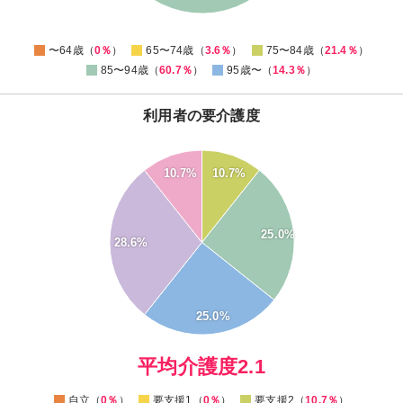
0
0
〜64歳（
0％
）
65〜74歳（
3.6％
）
75〜84歳（
21.4％
）
85〜94歳（
60.7％
）
95歳〜（
14.3％
）
利用者の要介護度
30
10.7%
10.7%
25
20
25.0%
28.6%
15
10
5
25.0%
0
0
平均介護度2.1
自立（
0％
）
要支援1（
0％
）
要支援2（
10.7％
）