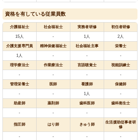
資格を有している従業員数
介護福祉士
社会福祉士
実務者研修
初任者研修
15人
-
1人
2人
介護支援専門員
精神保健福祉士
社会福祉主事
栄養士
1人
-
-
-
理学療法士
作業療法士
言語聴覚士
視能訓練士
-
-
-
-
管理栄養士
医師
看護師
保健師
-
-
1人
-
助産師
薬剤師
歯科医師
歯科衛生士
-
-
-
-
生活援助従事者研
指圧師
はり師
きゅう師
修
-
-
-
-