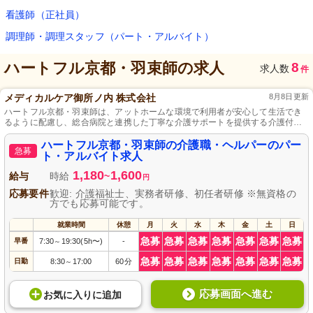
看護師（正社員）
調理師・調理スタッフ（パート・アルバイト）
ハートフル京都・羽束師
の求人
8
求人数
件
メディカルケア御所ノ内 株式会社
8月8日更新
ハートフル京都・羽束師は、アットホームな環境で利用者が安心して生活でき
るように配慮し、総合病院と連携した丁寧な介護サポートを提供する介護付き
有料老人ホームです。
ハートフル京都・羽束師の介護職・ヘルパーのパー
急募
ト・アルバイト求人
1,180
1,600
給与
時給
~
円
応募要件
歓迎: 介護福祉士、実務者研修、初任者研修 ※無資格の
方でも応募可能です。
就業時間
休憩
月
火
水
木
金
土
日
急募
急募
急募
急募
急募
急募
急募
早番
7:30
19:30(5h〜)
-
～
急募
急募
急募
急募
急募
急募
急募
日勤
8:30
17:00
60分
～
応募画面へ進む
お気に入り
に
追加