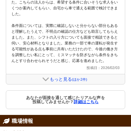
た。こちらの法人からは、希望する条件に合いそうな求人をい
くつか案内してもらい、自宅から車で通える範囲で検討できま
した。

条件面については、実際に確認しないと分からない部分もある
と理解したうえで、不明点の確認の仕方なども助言してもらえ
ました。また、シフトの入り方についても面接で相談できると
伺い、安心材料となりました。業務の一部で車の運転が発生す
る可能性がある点も事前に共有いただけたので、今後の働き方
を調整したい私にとって、ミスマッチを防ぎながら条件をきち
んとすり合わせられそうだと感じ、応募を進めました。
投稿日：2026/02/03
もっと見る
(ほか2件)
あなたが面接を通して感じたリアルな声を
投稿してみませんか？
詳細はこちら
職場情報