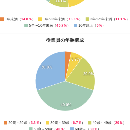
11.1%
0
0
1年未満（
14.8％
）
1年〜3年未満（
33.3％
）
3年〜5年未満（
11.1％
）
5年〜10年未満（
40.7％
）
10年以上（
0％
）
従業員の年齢構成
40
6.7%
35
30.0%
30
20.0%
25
20
15
10
40.0%
5
0
0
20歳～29歳（
3.3％
）
30歳～39歳（
6.7％
）
40歳～49歳（
20％
）
50歳～59歳（
40％
）
60歳～（
30％
）