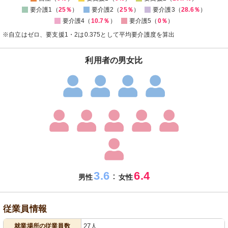
要介護1（
25％
）
要介護2（
25％
）
要介護3（
28.6％
）
要介護4（
10.7％
）
要介護5（
0％
）
※自立はゼロ、要支援1・2は0.375として平均要介護度を算出
利用者の男女比
3.6
6.4
：
男性
女性
従業員情報
就業場所の従業員数
27人