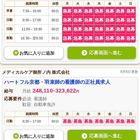
就業時間
休憩
月
火
水
木
金
土
日
急募
急募
急募
急募
急募
急募
急募
早番
7:30
16:00
60分
～
急募
急募
急募
急募
急募
急募
急募
日勤
8:30
17:00
60分
～
急募
急募
急募
急募
急募
急募
急募
日勤
11:00
19:30
60分
～
急募
急募
急募
急募
急募
急募
急募
夜勤
16:30
翌9:00
60分
～
応募画面へ進む
お気に入り
に
追加
メディカルケア御所ノ内 株式会社
8月6日更新
ハートフル京都・羽束師の看護師の正社員求人
248,110
323,622
給与
月給
~
円
応募要件
必須: 看護師
歓迎: 自動車免許
就業時間
休憩
月
火
水
木
金
土
日
募集
募集
募集
募集
募集
募集
募集
日勤
8:30
17:00
60分
～
応募画面へ進む
お気に入り
に
追加