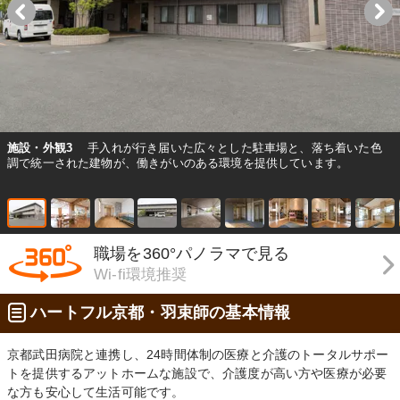
施設・外観3
手入れが行き届いた広々とした駐車場と、落ち着いた色
調で統一された建物が、働きがいのある環境を提供しています。
職場を360°パノラマで見る
Wi-fi環境推奨
ハートフル京都・羽束師の基本情報
京都武田病院と連携し、24時間体制の医療と介護のトータルサポー
トを提供するアットホームな施設で、介護度が高い方や医療が必要
な方も安心して生活可能です。