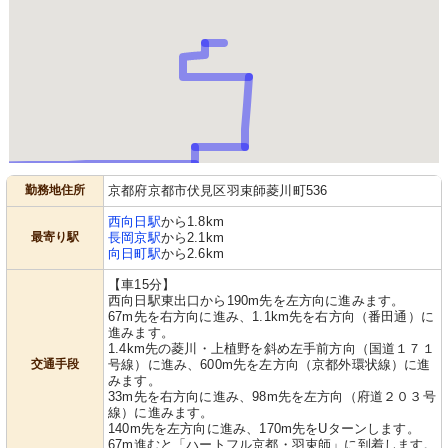
勤務地住所
京都府京都市伏見区羽束師菱川町536
西向日駅
から1.8km
最寄り駅
長岡京駅
から2.1km
向日町駅
から2.6km
【車15分】
西向日駅東出口から190m先を左方向に進みます。
67m先を右方向に進み、1.1km先を右方向（番田通）に
進みます。
1.4km先の菱川・上植野を斜め左手前方向（国道１７１
交通手段
号線）に進み、600m先を左方向（京都外環状線）に進
みます。
33m先を右方向に進み、98m先を左方向（府道２０３号
線）に進みます。
140m先を左方向に進み、170m先をUターンします。
67m進むと「ハートフル京都・羽束師」に到着します。