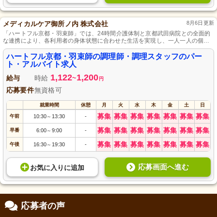
メディカルケア御所ノ内 株式会社
8月6日更新
「ハートフル京都・羽束師」では、24時間介護体制と京都武田病院との全面的
な連携により、各利用者の身体状態に合わせた生活を実現し、一人一人の個性
を尊重した家庭的環境での交流を提供します。
ハートフル京都・羽束師の調理師・調理スタッフのパー
ト・アルバイト求人
1,122
1,200
給与
時給
~
円
応募要件
無資格可
就業時間
休憩
月
火
水
木
金
土
日
募集
募集
募集
募集
募集
募集
募集
午前
10:30
13:30
-
～
募集
募集
募集
募集
募集
募集
募集
早番
6:00
9:00
-
～
募集
募集
募集
募集
募集
募集
募集
午後
16:30
19:30
-
～
応募画面へ進む
お気に入り
に
追加
応募者の声