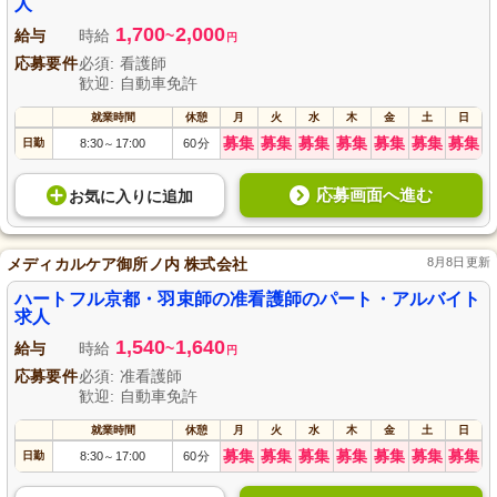
人
1,700
2,000
給与
時給
~
円
応募要件
必須: 看護師
歓迎: 自動車免許
就業時間
休憩
月
火
水
木
金
土
日
募集
募集
募集
募集
募集
募集
募集
日勤
8:30
17:00
60分
～
応募画面へ進む
お気に入り
に
追加
メディカルケア御所ノ内 株式会社
8月8日更新
ハートフル京都・羽束師の准看護師のパート・アルバイト
求人
1,540
1,640
給与
時給
~
円
応募要件
必須: 准看護師
歓迎: 自動車免許
就業時間
休憩
月
火
水
木
金
土
日
募集
募集
募集
募集
募集
募集
募集
日勤
8:30
17:00
60分
～