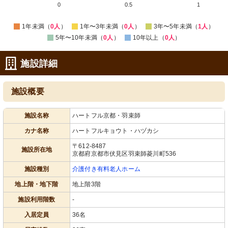
0
0.5
1
1年未満（
0人
）
1年〜3年未満（
0人
）
3年〜5年未満（
1人
）
5年〜10年未満（
0人
）
10年以上（
0人
）
施設詳細
施設概要
施設名称
ハートフル京都・羽束師
カナ名称
ハートフルキョウト・ハヅカシ
〒612-8487
施設所在地
京都府京都市伏見区羽束師菱川町536
施設種別
介護付き有料老人ホーム
地上階・地下階
地上階3階
施設利用階数
-
入居定員
36名