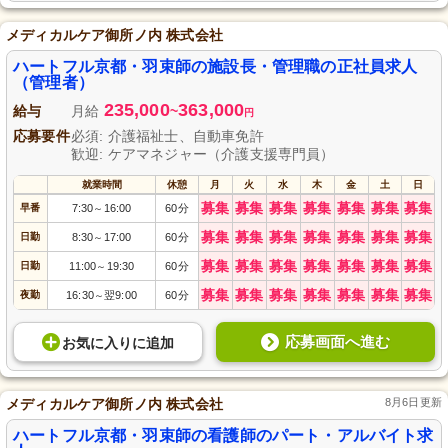
メディカルケア御所ノ内 株式会社
ハートフル京都・羽束師の施設長・管理職の正社員求人
（管理者）
235,000
363,000
給与
月給
~
円
応募要件
必須: 介護福祉士、自動車免許
歓迎: ケアマネジャー（介護支援専門員）
就業時間
休憩
月
火
水
木
金
土
日
募集
募集
募集
募集
募集
募集
募集
早番
7:30
16:00
60分
～
募集
募集
募集
募集
募集
募集
募集
日勤
8:30
17:00
60分
～
募集
募集
募集
募集
募集
募集
募集
日勤
11:00
19:30
60分
～
募集
募集
募集
募集
募集
募集
募集
夜勤
16:30
翌9:00
60分
～
応募画面へ進む
お気に入り
に
追加
メディカルケア御所ノ内 株式会社
8月6日更新
ハートフル京都・羽束師の看護師のパート・アルバイト求