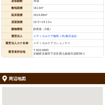
居室総数
36室
敷地面積
1613m²
延床面積
1818.89m²
居室面積
19.5〜24.13㎡
建物構造
鉄骨造（S造）
運営法人
メディカルケア御所ノ内 株式会社
運営法人カナ名称
メディカルケアゴショノナイ
〒600-8885
運営者所在地
京都府京都市下京区西七条南月読町98-1
周辺地図