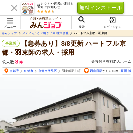
スカウトや選考の連絡を
無料インストール
通知でお知らせ
介護･医療求人サイト
メニュー
検索
ログインする
みんジョブ
メディカルケア御所ノ内 株式会社
ハートフル京都・羽束師
【急募あり】8/8更新 ハートフル京
事業所
都・羽束師の求人・採用
8
介護付き有料老人ホーム
求人数
件
京都府
京都市
京都市伏見区
羽束師菱川町
西向日駅
から1.8km
長岡京