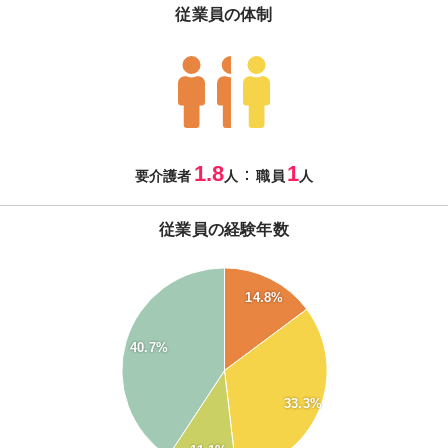
従業員の体制
1.8
1
：
要介護者
人
職員
人
従業員の経験年数
40
14.8%
35
30
40.7%
25
20
15
33.3%
10
5