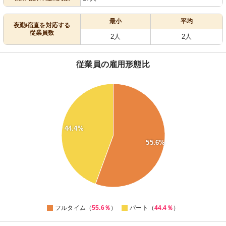
最小
平均
夜勤/宿直を対応する
従業員数
2人
2人
従業員の雇用形態比
56
55
54
53
52
44.4%
51
50
55.6%
49
48
47
46
45
44
0
フルタイム（
55.6％
）
パート（
44.4％
）