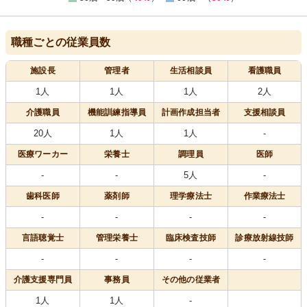
職種ごとの従業員数
施設長
管理者
生活相談員
看護職員
1人
1人
1人
2人
介護職員
機能訓練指導員
計画作成担当者
支援相談員
20人
1人
1人
-
医療
ワーカー
栄養士
調理員
医師
-
-
5人
-
歯科医師
薬剤師
理学療法士
作業療法士
-
-
-
-
言語聴覚士
管理栄養士
臨床検査技師
診療放射線技師
-
-
-
-
介護支援専門員
事務員
その他の従業者
1人
1人
-