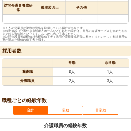
訪問介護員養成研
義肢装具士
その他
修
-
-
-
※１人の従業員が複数の資格を取得している場合があります。
※特定施設（介護付き有料老人ホームなど）以外の場合は、外部の介護サービスを含めたおお
よその人数体制となります。あらかじめご了承ください。
※訪問介護員養成研修相当研修修了者：訪問介護員養成研修に相当するものとして都道府県知
事が認めた研修の修了者を指す。
採用者数
常勤
非常勤
看護職
0人
1人
介護職員
2人
3人
職種ごとの経験年数
合計
常勤
非常勤
介護職員の経験年数