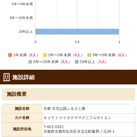
3年〜5年未満
5年〜10年未満
10年以上
0
0.5
1
1年未満（
0人
）
1年〜3年未満（
0人
）
3年〜5年未満（
0人
）
5年〜10年未満（
0人
）
10年以上（
1人
）
施設詳細
施設概要
施設名称
京都 京北山国ふるさと園
カナ名称
キョウト ケイホクヤマグニフルサトエン
〒601-0322
施設所在地
京都府京都市右京区京北辻町藤野ノ元39-1