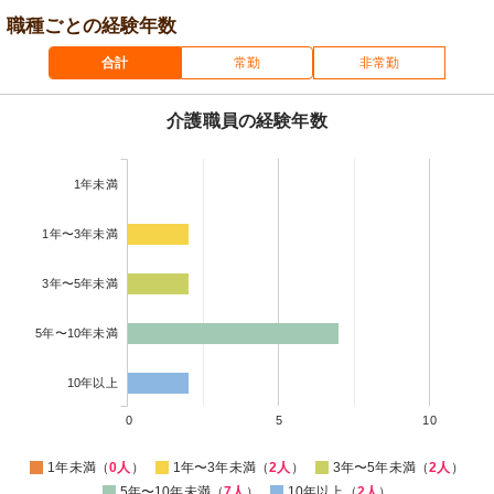
職種ごとの経験年数
合計
常勤
非常勤
介護職員の経験年数
1年未満
1年〜3年未満
3年〜5年未満
5年〜10年未満
10年以上
0
5
10
1年未満（
0人
）
1年〜3年未満（
2人
）
3年〜5年未満（
2人
）
5年〜10年未満（
7人
）
10年以上（
2人
）