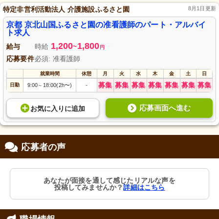
特定非営利活動法人 介護施設ふるさと園
8月1日更新
京都 京北山国ふるさと園の准看護師のパート・アルバイ
ト求人
1,200
1,800
給与
時給
~
円
応募要件
必須: 准看護師
就業時間
休憩
月
火
水
木
金
土
日
募集
募集
募集
募集
募集
募集
募集
日勤
9:00
18:00(2h〜)
-
～
応募画面へ進む
お気に入り
に
追加
応募者の声
あなたが面接を通して感じたリアルな声を
投稿してみませんか？
詳細はこちら