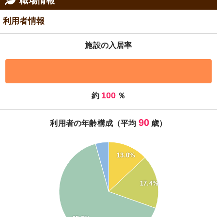
職場情報
利用者情報
施設の入居率
100
約
％
90
利用者の年齢構成（平均
歳）
70
13.0%
60
50
17.4%
40
30
20