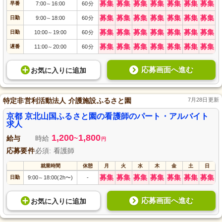
募集
募集
募集
募集
募集
募集
募集
早番
7:00
16:00
60分
～
募集
募集
募集
募集
募集
募集
募集
日勤
9:00
18:00
60分
～
募集
募集
募集
募集
募集
募集
募集
日勤
10:00
19:00
60分
～
募集
募集
募集
募集
募集
募集
募集
遅番
11:00
20:00
60分
～
応募画面へ進む
お気に入り
に
追加
特定非営利活動法人 介護施設ふるさと園
7月28日更新
京都 京北山国ふるさと園の看護師のパート・アルバイト
求人
1,200
1,800
給与
時給
~
円
応募要件
必須: 看護師
就業時間
休憩
月
火
水
木
金
土
日
募集
募集
募集
募集
募集
募集
募集
日勤
9:00
18:00(2h〜)
-
～
応募画面へ進む
お気に入り
に
追加