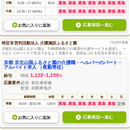
募集
募集
募集
募集
募集
募集
募集
日勤
9:00
17:00(7h)
60分
～
募集
募集
募集
募集
募集
募集
募集
午後
13:00
17:00(4h)
-
～
応募画面へ進む
お気に入り
に
追加
特定非営利活動法人 介護施設ふるさと園
7月29日更新
京都京北山国ふるさと園は、24時間体制での看護や介護サービスを提供し、一
人ひとりのペースで生活できるよう支援する、笑顔あふれる生活を実現する介
護付き有料老人ホームです。
京都 京北山国ふるさと園の介護職・ヘルパーのパート・
アルバイト求人 （夜勤専従）
1,122
1,150
給与
時給
~
円
応募要件
必須: 初任者研修
歓迎: 自動車免許
就業時間
休憩
月
火
水
木
金
土
日
募集
募集
募集
募集
募集
募集
定休
夜勤
16:00
翌10:00
120分
～
応募画面へ進む
お気に入り
に
追加