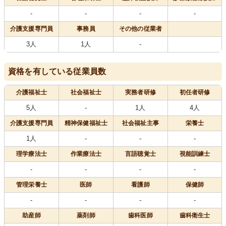
-
-
-
-
介護支援専門員
事務員
その他の従業者
3人
1人
-
資格を有している従業員数
介護福祉士
社会福祉士
実務者研修
初任者研修
5人
-
1人
4人
介護支援専門員
精神保健福祉士
社会福祉主事
栄養士
1人
-
-
-
理学療法士
作業療法士
言語聴覚士
視能訓練士
-
-
-
-
管理栄養士
医師
看護師
保健師
-
-
-
-
助産師
薬剤師
歯科医師
歯科衛生士