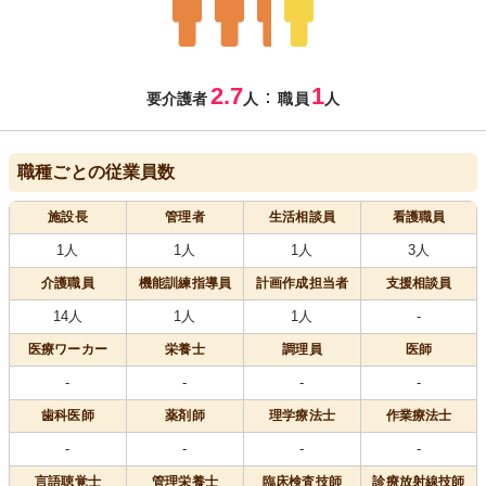
2.7
1
：
要介護者
人
職員
人
職種ごとの従業員数
施設長
管理者
生活相談員
看護職員
1人
1人
1人
3人
介護職員
機能訓練指導員
計画作成担当者
支援相談員
14人
1人
1人
-
医療
ワーカー
栄養士
調理員
医師
-
-
-
-
歯科医師
薬剤師
理学療法士
作業療法士
-
-
-
-
言語聴覚士
管理栄養士
臨床検査技師
診療放射線技師