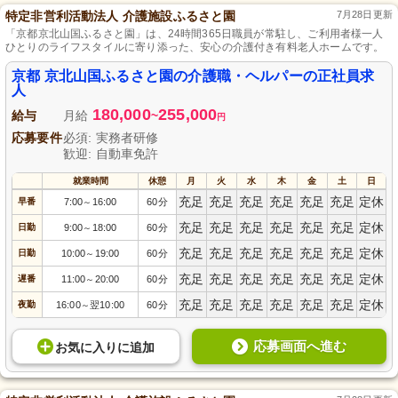
特定非営利活動法人 介護施設ふるさと園
7月28日更新
「京都京北山国ふるさと園」は、24時間365日職員が常駐し、ご利用者様一人
ひとりのライフスタイルに寄り添った、安心の介護付き有料老人ホームです。
京都 京北山国ふるさと園の介護職・ヘルパーの正社員求
人
180,000
255,000
給与
月給
~
円
応募要件
必須: 実務者研修
歓迎: 自動車免許
就業時間
休憩
月
火
水
木
金
土
日
充足
充足
充足
充足
充足
充足
定休
早番
7:00
16:00
60分
～
充足
充足
充足
充足
充足
充足
定休
日勤
9:00
18:00
60分
～
充足
充足
充足
充足
充足
充足
定休
日勤
10:00
19:00
60分
～
充足
充足
充足
充足
充足
充足
定休
遅番
11:00
20:00
60分
～
充足
充足
充足
充足
充足
充足
定休
夜勤
16:00
翌10:00
60分
～
応募画面へ進む
お気に入り
に
追加