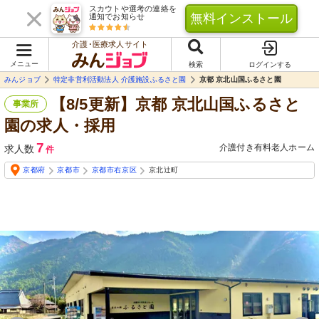
スカウトや選考の連絡を
無料インストール
通知でお知らせ
介護･医療求人サイト
メニュー
検索
ログインする
みんジョブ
特定非営利活動法人 介護施設ふるさと園
京都 京北山国ふるさと園
【8/5更新】京都 京北山国ふるさと
事業所
園の求人・採用
7
介護付き有料老人ホーム
求人数
件
京都府
京都市
京都市右京区
京北辻町