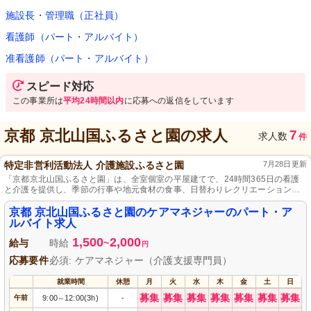
施設長・管理職（正社員）
看護師（パート・アルバイト）
准看護師（パート・アルバイト）
スピード対応
この事業所は
平均24時間以内
に応募への返信をしています
京都 京北山国ふるさと園
の求人
7
求人数
件
特定非営利活動法人 介護施設ふるさと園
7月28日更新
「京都京北山国ふるさと園」は、全室個室の平屋建てで、24時間365日の看護
と介護を提供し、季節の行事や地元食材の食事、日替わりレクリエーションが
充実した自然に親しめる施設です。
京都 京北山国ふるさと園のケアマネジャーのパート・ア
ルバイト求人
1,500
2,000
給与
時給
~
円
応募要件
必須: ケアマネジャー（介護支援専門員）
就業時間
休憩
月
火
水
木
金
土
日
募集
募集
募集
募集
募集
募集
募集
午前
9:00
12:00(3h)
-
～