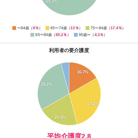
65.3%
10
0
0
〜64歳（
0％
）
65〜74歳（
13％
）
75〜84歳（
17.4％
）
85〜94歳（
65.2％
）
95歳〜（
4.3％
）
利用者の要介護度
30
28
16.7%
26
24
22
29.2%
20
18
16
14
29.2%
12
10
8
20.8%
6
4
2
0
平均介護度2.8