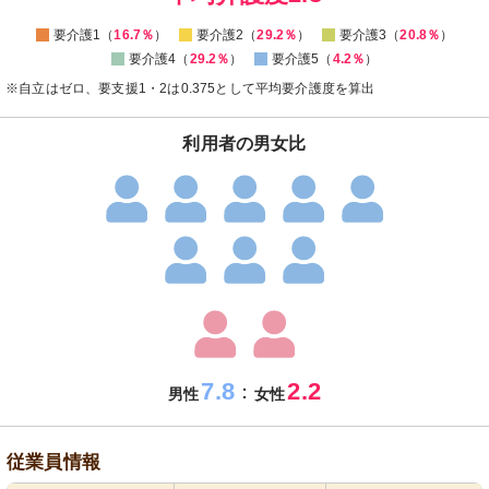
要介護1（
16.7％
）
要介護2（
29.2％
）
要介護3（
20.8％
）
要介護4（
29.2％
）
要介護5（
4.2％
）
※自立はゼロ、要支援1・2は0.375として平均要介護度を算出
利用者の男女比
7.8
2.2
：
男性
女性
従業員情報