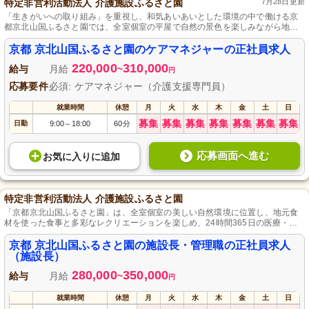
特定非営利活動法人 介護施設ふるさと園
7月28日更新
「生きがいへの取り組み」を重視し、和気あいあいとした環境の中で働ける京
都京北山国ふるさと園では、全室個室の平屋で自然の景色を楽しみながら地元
食材の食事や日替わりのレクリエーションを提供しています。
京都 京北山国ふるさと園のケアマネジャーの正社員求人
220,000
310,000
給与
月給
~
円
応募要件
必須: ケアマネジャー（介護支援専門員）
就業時間
休憩
月
火
水
木
金
土
日
募集
募集
募集
募集
募集
募集
募集
日勤
9:00
18:00
60分
～
応募画面へ進む
お気に入り
に
追加
特定非営利活動法人 介護施設ふるさと園
「京都京北山国ふるさと園」は、全室個室の美しい自然環境に位置し、地元食
材を使った食事と多彩なレクリエーションを楽しめ、24時間365日の医療・介
護サポートで安心して過ごせる介護施設です。
京都 京北山国ふるさと園の施設長・管理職の正社員求人
（施設長）
280,000
350,000
給与
月給
~
円
就業時間
休憩
月
火
水
木
金
土
日