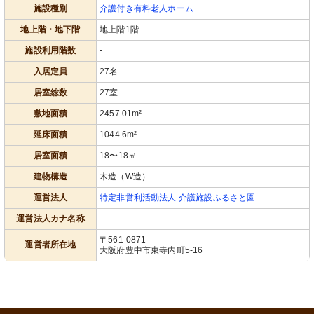
施設種別
介護付き有料老人ホーム
地上階・地下階
地上階1階
施設利用階数
-
入居定員
27名
居室総数
27室
敷地面積
2457.01m²
延床面積
1044.6m²
居室面積
18〜18㎡
建物構造
木造（W造）
運営法人
特定非営利活動法人 介護施設ふるさと園
運営法人カナ名称
-
〒561-0871
運営者所在地
大阪府豊中市東寺内町5-16