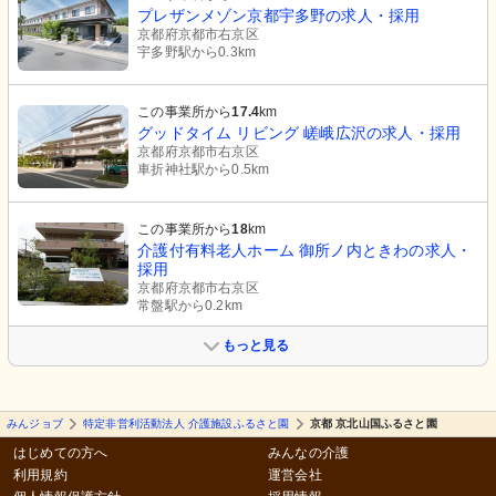
プレザンメゾン京都宇多野の求人・採用
京都府京都市右京区
宇多野駅から0.3km
この事業所から
17.4
km
グッドタイム リビング 嵯峨広沢の求人・採用
京都府京都市右京区
車折神社駅から0.5km
この事業所から
18
km
介護付有料老人ホーム 御所ノ内ときわの求人・
採用
京都府京都市右京区
常盤駅から0.2km
もっと見る
みんジョブ
特定非営利活動法人 介護施設ふるさと園
京都 京北山国ふるさと園
はじめての方へ
みんなの介護
利用規約
運営会社