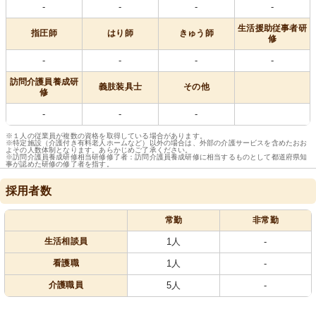
-
-
-
-
生活援助従事者研
指圧師
はり師
きゅう師
修
-
-
-
-
訪問介護員養成研
義肢装具士
その他
修
-
-
-
※１人の従業員が複数の資格を取得している場合があります。
※特定施設（介護付き有料老人ホームなど）以外の場合は、外部の介護サービスを含めたおお
よその人数体制となります。あらかじめご了承ください。
※訪問介護員養成研修相当研修修了者：訪問介護員養成研修に相当するものとして都道府県知
事が認めた研修の修了者を指す。
採用者数
常勤
非常勤
生活相談員
1人
-
看護職
1人
-
介護職員
5人
-