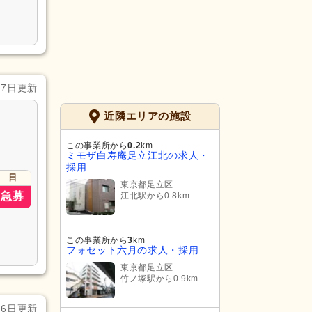
月7日更新
近隣エリアの施設
この事業所から
0.2
km
ミモザ白寿庵足立江北の求人・
採用
日
東京都足立区
急募
江北駅から0.8km
この事業所から
3
km
フォセット六月の求人・採用
東京都足立区
竹ノ塚駅から0.9km
月6日更新