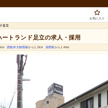
お気に入り
ド足立
 ハートランド足立の求人・採用
1km
西新井大師西駅
から1.2km
高野駅
から1.4km