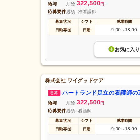
322,500
給与
月給
円
~
応募要件
必須: 准看護師
募集状況
シフト
就業時間
9:00
18:00
日勤専従
日勤
～
お気に入り
株式会社 ワイグッドケア
ハートランド足立の看護師の
急募
322,500
給与
月給
円
応募要件
必須: 看護師
募集状況
シフト
就業時間
9:00
18:00
日勤専従
日勤
～