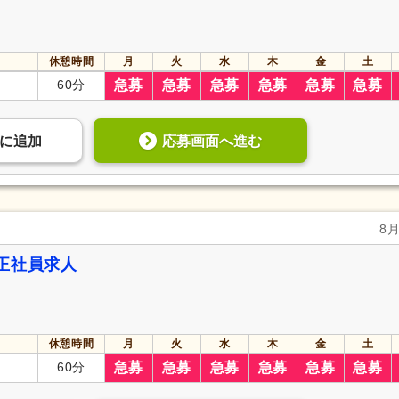
休憩時間
月
火
水
木
金
土
60分
急募
急募
急募
急募
急募
急募
応募画面へ進む
に
追加
8
正社員求人
休憩時間
月
火
水
木
金
土
60分
急募
急募
急募
急募
急募
急募