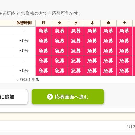
任者研修 ※無資格の方でも応募可能です。
休憩時間
月
火
水
木
金
土
-
急募
急募
急募
急募
急募
急募
60分
急募
急募
急募
急募
急募
急募
60分
急募
急募
急募
急募
急募
急募
-
急募
急募
急募
急募
急募
急募
60分
急募
急募
急募
急募
急募
急募
詳細を見る
応募画面へ進む
に
追加
7月