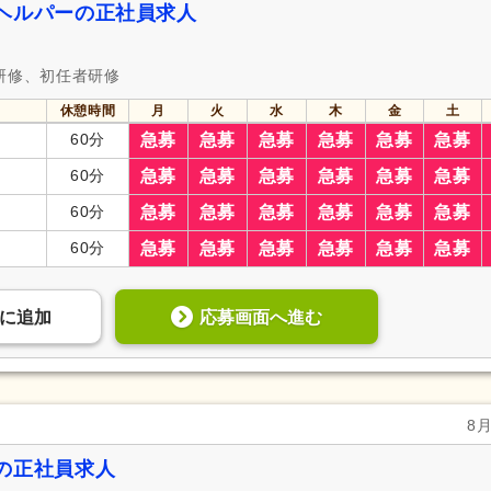
ヘルパーの正社員求人
研修、初任者研修
休憩時間
月
火
水
木
金
土
60分
急募
急募
急募
急募
急募
急募
60分
急募
急募
急募
急募
急募
急募
60分
急募
急募
急募
急募
急募
急募
60分
急募
急募
急募
急募
急募
急募
応募画面へ進む
に
追加
8
の正社員求人