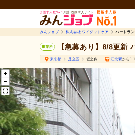
介護求人数No.1
介護･医療求人サイト
みんジョブ
株式会社 ワイグッドケア
ハートラン
【急募あり】8/8更新
事業所
東京都
足立区
堀之内
江北駅
から1.