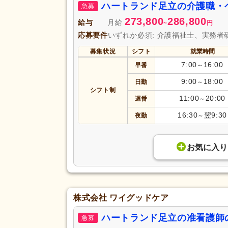
ハートランド足立の介護職・
急募
273,800
286,800
給与
月給
~
円
応募要件
いずれか必須: 介護福祉士、実務者
募集状況
シフト
就業時間
7:00
16:00
早番
～
9:00
18:00
日勤
～
シフト制
11:00
20:00
遅番
～
16:30
翌9:30
夜勤
～
お気に入り
株式会社 ワイグッドケア
ハートランド足立の准看護師
急募