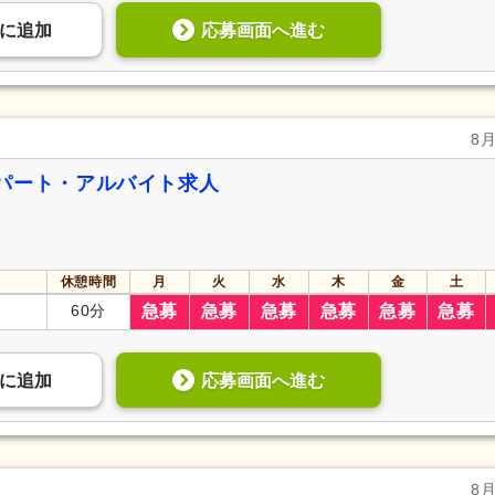
応募画面へ進む
に
追加
8
パート・アルバイト求人
休憩時間
月
火
水
木
金
土
60分
急募
急募
急募
急募
急募
急募
応募画面へ進む
に
追加
8