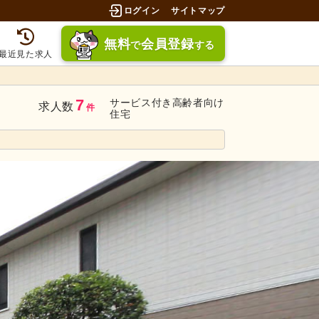
ログイン
サイトマップ
無料
会員登録
で
する
最近見た求人
7
サービス付き高齢者向け
求人数
件
住宅