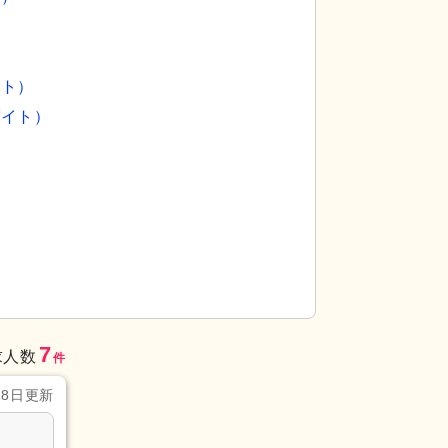
イト）
バイト）
）
での食事や会話をお楽しみいただけ、心地よいコミ
居室
ゆったりとし
明るく開放的な空間で過ごせる環境です。
く、新しい一日が気
7
求人数
件
28日更新