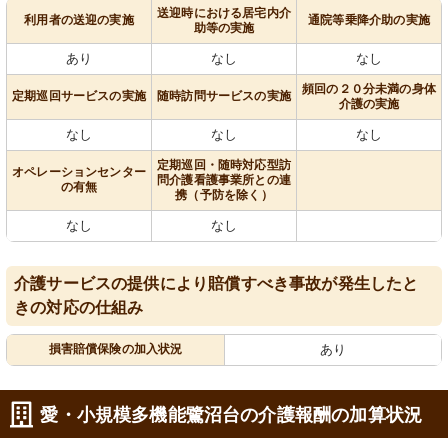
送迎時における居宅内介
利用者の送迎の実施
通院等乗降介助の実施
助等の実施
あり
なし
なし
頻回の２０分未満の身体
定期巡回サービスの実施
随時訪問サービスの実施
介護の実施
なし
なし
なし
定期巡回・随時対応型訪
オペレーションセンター
問介護看護事業所との連
の有無
携（予防を除く）
なし
なし
介護サービスの提供により賠償すべき事故が発生したと
きの対応の仕組み
損害賠償保険の加入状況
あり
愛・小規模多機能鷺沼台の介護報酬の加算状況