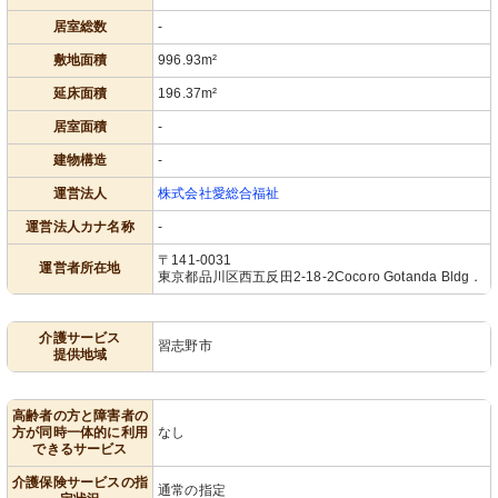
居室総数
-
敷地面積
996.93m²
延床面積
196.37m²
居室面積
-
建物構造
-
運営法人
株式会社愛総合福祉
運営法人カナ名称
-
〒141-0031
運営者所在地
東京都品川区西五反田2-18-2Cocoro Gotanda Bldg．
介護サービス
習志野市
提供地域
高齢者の方と障害者の
方が同時一体的に利用
なし
できるサービス
介護保険サービスの指
通常の指定