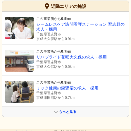
近隣エリアの施設
この事業所から
0.5
km
シームレスケア訪問看護ステーション 習志野の
求人・採用
千葉県習志野市
京成大久保駅から0.9km
この事業所から
0.7
km
リハプライド花咲大久保の求人・採用
千葉県習志野市
京成大久保駅から0.5km
この事業所から
0.9
km
ミック健康の森鷺沼の求人・採用
千葉県習志野市
京成津田沼駅から0.7km
もっと見る