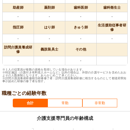
助産師
薬剤師
歯科医師
歯科衛生士
-
-
-
-
生活援助従事者研
指圧師
はり師
きゅう師
修
-
-
-
-
訪問介護員養成研
義肢装具士
その他
修
-
-
-
※１人の従業員が複数の資格を取得している場合があります。
※特定施設（介護付き有料老人ホームなど）以外の場合は、外部の介護サービスを含めたおお
よその人数体制となります。あらかじめご了承ください。
※訪問介護員養成研修相当研修修了者：訪問介護員養成研修に相当するものとして都道府県知
事が認めた研修の修了者を指す。
職種ごとの経験年数
合計
常勤
非常勤
介護支援専門員の年齢構成