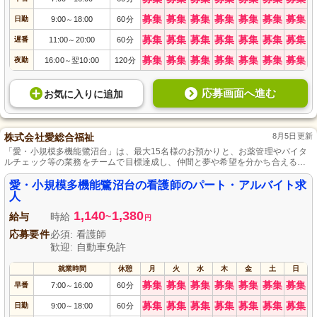
募集
募集
募集
募集
募集
募集
募集
日勤
9:00
18:00
60分
～
募集
募集
募集
募集
募集
募集
募集
遅番
11:00
20:00
60分
～
募集
募集
募集
募集
募集
募集
募集
夜勤
16:00
翌10:00
120分
～
応募画面へ進む
お気に入り
に
追加
株式会社愛総合福祉
8月5日更新
「愛・小規模多機能鷺沼台」は、最大15名様のお預かりと、お薬管理やバイタ
ルチェック等の業務をチームで目標達成し、仲間と夢や希望を分かち合える場
所です。
愛・小規模多機能鷺沼台の看護師のパート・アルバイト求
人
1,140
1,380
給与
時給
~
円
応募要件
必須: 看護師
歓迎: 自動車免許
就業時間
休憩
月
火
水
木
金
土
日
募集
募集
募集
募集
募集
募集
募集
早番
7:00
16:00
60分
～
募集
募集
募集
募集
募集
募集
募集
日勤
9:00
18:00
60分
～