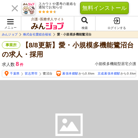
スカウトや選考の連絡を
無料インストール
通知でお知らせ
介護･医療求人サイト
メニュー
検索
ログインする
みんジョブ
株式会社愛総合福祉
愛・小規模多機能鷺沼台
【8/8更新】愛・小規模多機能鷺沼台
事業所
の求人・採用
8
小規模多機能型居宅介護
求人数
件
千葉県
習志野市
鷺沼台
幕張本郷駅
から0.6km
京成幕張本郷駅
から0.6km