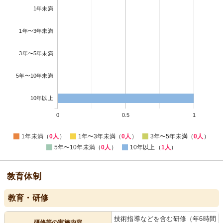
1年未満
1年〜3年未満
3年〜5年未満
5年〜10年未満
10年以上
0
0.5
1
1年未満（
0人
）
1年〜3年未満（
0人
）
3年〜5年未満（
0人
）
5年〜10年未満（
0人
）
10年以上（
1人
）
教育体制
教育・研修
技術指導などを含む研修（年6時間
研修等の実施内容