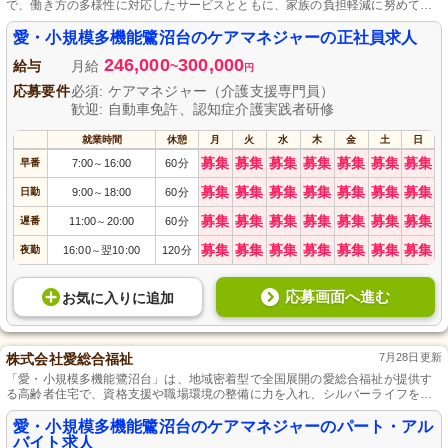
で、働き方の多様性に対応したサービスとともに、家族の負担軽減に努めてい
ます。
愛・小規模多機能鷺沼台のケアマネジャーの正社員求人
246,000
300,000
給与
月給
~
円
応募要件
必須: ケアマネジャー（介護支援専門員）
歓迎: 自動車免許、認知症介護実践者研修
就業時間
休憩
月
火
水
木
金
土
日
募集
募集
募集
募集
募集
募集
募集
早番
7:00
16:00
60分
～
募集
募集
募集
募集
募集
募集
募集
日勤
9:00
18:00
60分
～
募集
募集
募集
募集
募集
募集
募集
遅番
11:00
20:00
60分
～
募集
募集
募集
募集
募集
募集
募集
夜勤
16:00
翌10:00
120分
～
応募画面へ進む
お気に入り
に
追加
株式会社愛総合福祉
7月28日更新
「愛・小規模多機能鷺沼台」は、地域密着型で全国展開の愛総合福祉が提供す
る高齢者住宅で、資格支援や職場環境の整備に力を入れ、シルバーライフを応
援しています。
愛・小規模多機能鷺沼台のケアマネジャーのパート・アル
バイト求人