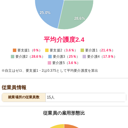
15
10
25.0%
28.6%
5
0
0
平均介護度2.4
要支援1（
0％
）
要支援2（
3.6％
）
要介護1（
21.4％
）
要介護2（
28.6％
）
要介護3（
25％
）
要介護4（
17.9％
）
要介護5（
3.6％
）
※自立はゼロ、要支援1・2は0.375として平均要介護度を算出
従業員情報
就業場所の従業員数
15人
従業員の雇用形態比
64
62