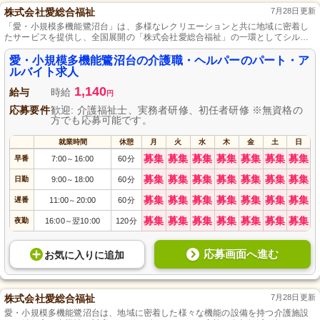
株式会社愛総合福祉
7月28日更新
「愛・小規模多機能鷺沼台」は、多様なレクリエーションと共に地域に密着し
たサービスを提供し、全国展開の「株式会社愛総合福祉」の一環としてシルバ
ーライフを支え、生涯スキルアップが可能な福利厚生を充実させています。
愛・小規模多機能鷺沼台の介護職・ヘルパーのパート・ア
ルバイト求人
1,140
給与
時給
円
応募要件
歓迎: 介護福祉士、実務者研修、初任者研修 ※無資格の
方でも応募可能です。
就業時間
休憩
月
火
水
木
金
土
日
募集
募集
募集
募集
募集
募集
募集
早番
7:00
16:00
60分
～
募集
募集
募集
募集
募集
募集
募集
日勤
9:00
18:00
60分
～
募集
募集
募集
募集
募集
募集
募集
遅番
11:00
20:00
60分
～
募集
募集
募集
募集
募集
募集
募集
夜勤
16:00
翌10:00
120分
～
応募画面へ進む
お気に入り
に
追加
株式会社愛総合福祉
7月28日更新
愛・小規模多機能鷺沼台は、地域に密着した様々な機能の設備を持つ介護施設