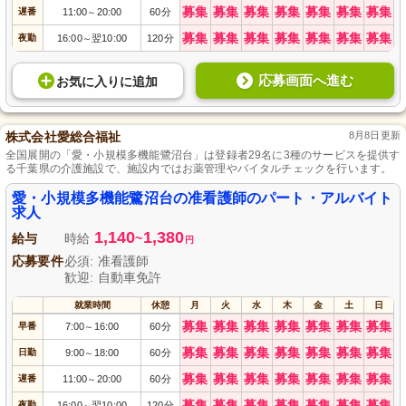
募集
募集
募集
募集
募集
募集
募集
遅番
11:00
20:00
60分
～
募集
募集
募集
募集
募集
募集
募集
夜勤
16:00
翌10:00
120分
～
応募画面へ進む
お気に入り
に
追加
株式会社愛総合福祉
8月8日更新
全国展開の「愛・小規模多機能鷺沼台」は登録者29名に3種のサービスを提供す
る千葉県の介護施設で、施設内ではお薬管理やバイタルチェックを行います。
愛・小規模多機能鷺沼台の准看護師のパート・アルバイト
求人
1,140
1,380
給与
時給
~
円
応募要件
必須: 准看護師
歓迎: 自動車免許
就業時間
休憩
月
火
水
木
金
土
日
募集
募集
募集
募集
募集
募集
募集
早番
7:00
16:00
60分
～
募集
募集
募集
募集
募集
募集
募集
日勤
9:00
18:00
60分
～
募集
募集
募集
募集
募集
募集
募集
遅番
11:00
20:00
60分
～
募集
募集
募集
募集
募集
募集
募集
夜勤
16:00
翌10:00
120分
～