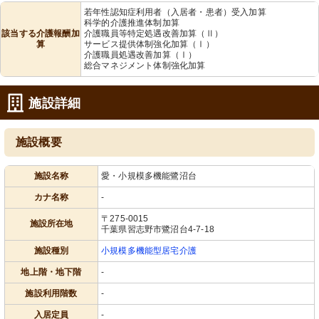
若年性認知症利用者（入居者・患者）受入加算
科学的介護推進体制加算
該当する介護報酬加
介護職員等特定処遇改善加算（Ⅱ）
算
サービス提供体制強化加算（Ⅰ）
介護職員処遇改善加算（Ⅰ）
総合マネジメント体制強化加算
施設詳細
施設概要
施設名称
愛・小規模多機能鷺沼台
カナ名称
-
〒275-0015
施設所在地
千葉県習志野市鷺沼台4-7-18
施設種別
小規模多機能型居宅介護
地上階・地下階
-
施設利用階数
-
入居定員
-