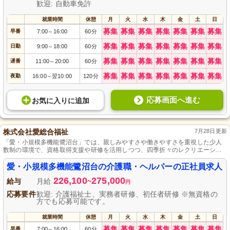
歓迎: 自動車免許
就業時間
休憩
月
火
水
木
金
土
日
募集
募集
募集
募集
募集
募集
募集
早番
7:00
16:00
60分
～
募集
募集
募集
募集
募集
募集
募集
日勤
9:00
18:00
60分
～
募集
募集
募集
募集
募集
募集
募集
遅番
11:00
20:00
60分
～
募集
募集
募集
募集
募集
募集
募集
夜勤
16:00
翌10:00
120分
～
応募画面へ進む
お気に入り
に
追加
株式会社愛総合福祉
7月28日更新
「愛・小規模多機能鷺沼台」では、親しみやすさや働きやすさを重視した少人
数制の環境で、資格取得支援や研修を活用しつつ、四季折々のレクリエーショ
ンを楽しみながら、日常の支えや夢を届けるやりがいある仕事に取り組めま
す。
愛・小規模多機能鷺沼台の介護職・ヘルパーの正社員求人
226,100
275,000
給与
月給
~
円
応募要件
歓迎: 介護福祉士、実務者研修、初任者研修 ※無資格の
方でも応募可能です。
就業時間
休憩
月
火
水
木
金
土
日
募集
募集
募集
募集
募集
募集
募集
早番
7:00
16:00
60分
～