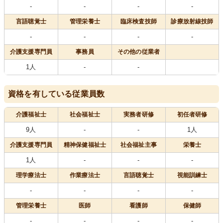
-
-
-
-
言語聴覚士
管理栄養士
臨床検査技師
診療放射線技師
-
-
-
-
介護支援専門員
事務員
その他の従業者
1人
-
-
資格を有している従業員数
介護福祉士
社会福祉士
実務者研修
初任者研修
9人
-
-
1人
介護支援専門員
精神保健福祉士
社会福祉主事
栄養士
1人
-
-
-
理学療法士
作業療法士
言語聴覚士
視能訓練士
-
-
-
-
管理栄養士
医師
看護師
保健師
-
-
-
-