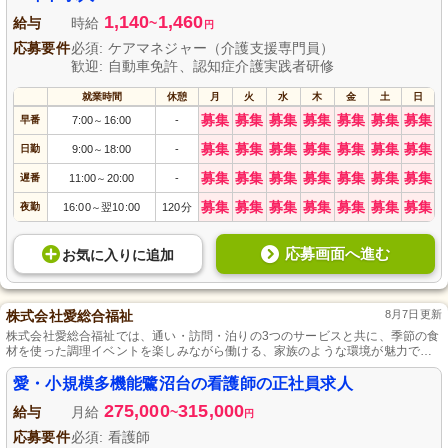
1,140
1,460
給与
時給
~
円
応募要件
必須: ケアマネジャー（介護支援専門員）
歓迎: 自動車免許、認知症介護実践者研修
就業時間
休憩
月
火
水
木
金
土
日
募集
募集
募集
募集
募集
募集
募集
早番
7:00
16:00
-
～
募集
募集
募集
募集
募集
募集
募集
日勤
9:00
18:00
-
～
募集
募集
募集
募集
募集
募集
募集
遅番
11:00
20:00
-
～
募集
募集
募集
募集
募集
募集
募集
夜勤
16:00
翌10:00
120分
～
応募画面へ進む
お気に入り
に
追加
株式会社愛総合福祉
8月7日更新
株式会社愛総合福祉では、通い・訪問・泊りの3つのサービスと共に、季節の食
材を使った調理イベントを楽しみながら働ける、家族のような環境が魅力で
す。
愛・小規模多機能鷺沼台の看護師の正社員求人
275,000
315,000
給与
月給
~
円
応募要件
必須: 看護師