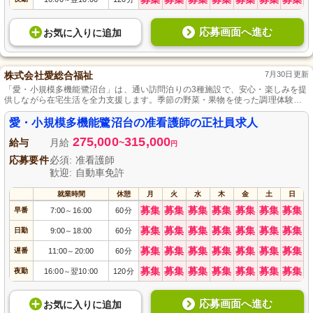
応募画面へ進む
お気に入り
に
追加
株式会社愛総合福祉
7月30日更新
「愛・小規模多機能鷺沼台」は、通い訪問泊りの3種施設で、安心・楽しみを提
供しながら在宅生活を全力支援します。季節の野菜・果物を使った調理体験も
人気で、皆で笑顔溢れる時間を過ごします。
愛・小規模多機能鷺沼台の准看護師の正社員求人
275,000
315,000
給与
月給
~
円
応募要件
必須: 准看護師
歓迎: 自動車免許
就業時間
休憩
月
火
水
木
金
土
日
募集
募集
募集
募集
募集
募集
募集
早番
7:00
16:00
60分
～
募集
募集
募集
募集
募集
募集
募集
日勤
9:00
18:00
60分
～
募集
募集
募集
募集
募集
募集
募集
遅番
11:00
20:00
60分
～
募集
募集
募集
募集
募集
募集
募集
夜勤
16:00
翌10:00
120分
～
応募画面へ進む
お気に入り
に
追加