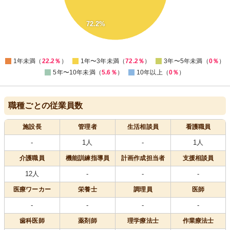
20
72.2%
10
0
0
1年未満（
22.2％
）
1年〜3年未満（
72.2％
）
3年〜5年未満（
0％
）
5年〜10年未満（
5.6％
）
10年以上（
0％
）
職種ごとの従業員数
施設長
管理者
生活相談員
看護職員
-
1人
-
1人
介護職員
機能訓練指導員
計画作成担当者
支援相談員
12人
-
-
-
医療
ワーカー
栄養士
調理員
医師
-
-
-
-
歯科医師
薬剤師
理学療法士
作業療法士