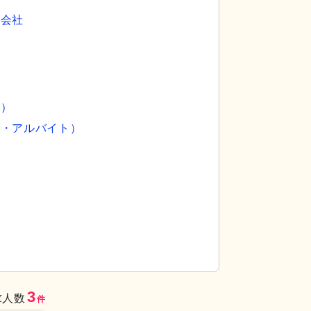
式会社
員）
ト・アルバイト）
けられた建物前です。手すり付きのスロープがあ
外観
ゆったりとし
あり、安心できる空
3
求人数
件