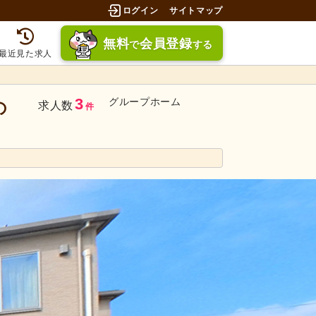
ログイン
サイトマップ
無料
会員登録
で
する
最近見た求人
3
グループホーム
の
求人数
件