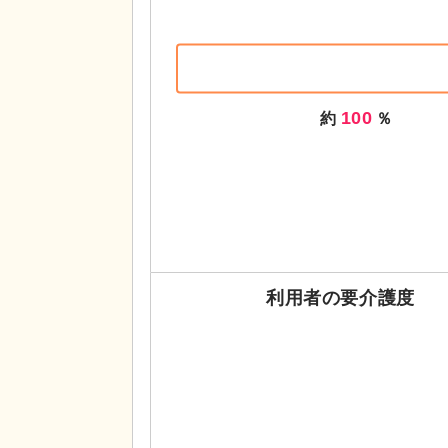
100
約
％
利用者の要介護度
0