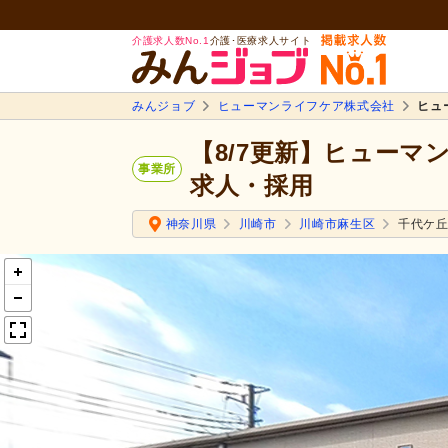
介護求人数No.1
介護･医療求人サイト
みんジョブ
ヒューマンライフケア株式会社
ヒュ
【8/7更新】ヒュー
事業所
求人・採用
神奈川県
川崎市
川崎市麻生区
千代ケ