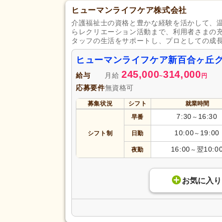
ヒューマンライフケア株式会社
介護福祉士の資格と豊かな経験を活かして、
らレクリエーション活動まで、利用者さまの
タッフの生活をサポートし、プロとしての成
ヒューマンライフケア新百合ヶ丘
245,000
314,000
給与
月給
~
円
応募要件
無資格可
募集状況
シフト
就業時間
7:30
16:30
早番
～
10:00
19:00
シフト制
日勤
～
16:00
翌10:0
夜勤
～
お気に入り