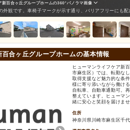
新百合ヶ丘グループホームの360°パノラマ画像
の外観です。車椅子マークが示す通り、バリアフリーにも配
新百合ヶ丘グループホームの基本情報
ヒューマンライフケア新
市麻生区）では、転勤な
取得支援など魅力的な条
様に寄り添いながら働け
自転車、自動車通勤可。
整えています。ヒューマ
緒に安心と笑顔を届けま
住所
神奈川県川崎市麻生区千代ケ丘