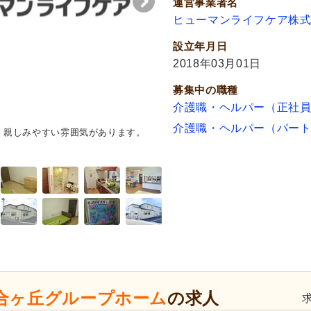
運営事業者名
ヒューマンライフケア株
設立年月日
2018年03月01日
募集中の職種
介護職・ヘルパー（正社
介護職・ヘルパー（パー
く親しみやすい雰囲気があります。
外観
ゆとりの駐車スペースが設
り、車椅子の方も安心です。
合ヶ丘グループホーム
の求人