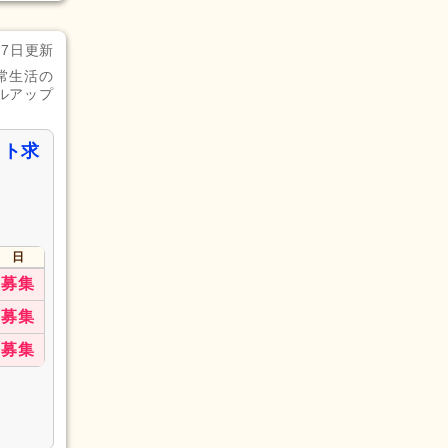
月7日更新
常生活の
ルアップ
イト求
日
募集
募集
募集