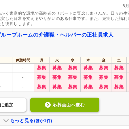
8
温かく家庭的な環境で高齢者のサポートに専念しませんか。日々の生
充実した日常を支えるやりがいのある仕事です。また、充実した福利
長も後押しします。
グループホームの介護職・ヘルパーの正社員求人
休憩時間
月
火
水
木
金
土
-
募集
募集
募集
募集
募集
募集
-
募集
募集
募集
募集
募集
募集
0
-
募集
募集
募集
募集
募集
募集
応募画面へ進む
に
追加
もっと見る
(ほか1件)