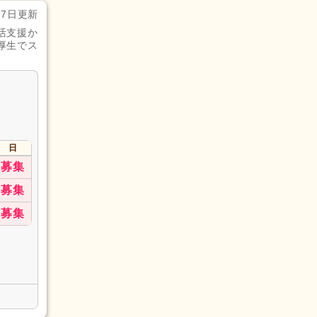
月7日更新
活支援か
厚生でス
日
募集
募集
募集