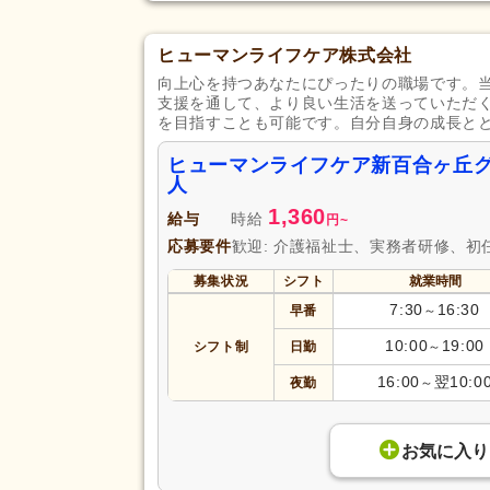
ヒューマンライフケア株式会社
向上心を持つあなたにぴったりの職場です。
支援を通して、より良い生活を送っていただ
を目指すことも可能です。自分自身の成長と
ヒューマンライフケア新百合ヶ丘
人
1,360
給与
時給
円
~
応募要件
歓迎: 介護福祉士、実務者研修、初
募集状況
シフト
就業時間
7:30
16:30
早番
～
10:00
19:00
シフト制
日勤
～
16:00
翌10:0
夜勤
～
お気に入り