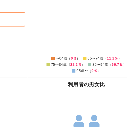
0
0
〜64歳（
0％
）
65〜74歳（
11.1％
）
75〜84歳（
22.2％
）
85〜94歳（
66.7％
）
95歳〜（
0％
）
利用者の男女比