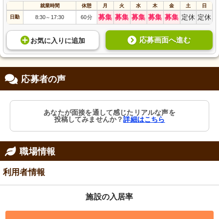
就業時間
休憩
月
火
水
木
金
土
日
募集
募集
募集
募集
募集
定休
定休
日勤
8:30
17:30
60分
～
応募画面へ進む
お気に入り
に
追加
応募者の声
あなたが面接を通して感じたリアルな声を
投稿してみませんか？
詳細はこちら
職場情報
利用者情報
施設の入居率