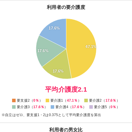
利用者の要介護度
50
45
17.6%
40
35
30
47.1%
25
17.6%
20
15
10
17.6%
5
0
0
平均介護度2.1
要支援2（
0％
）
要介護1（
47.1％
）
要介護2（
17.6％
）
要介護3（
17.6％
）
要介護4（
17.6％
）
要介護5（
0％
）
※自立はゼロ、要支援1・2は0.375として平均要介護度を算出
利用者の男女比