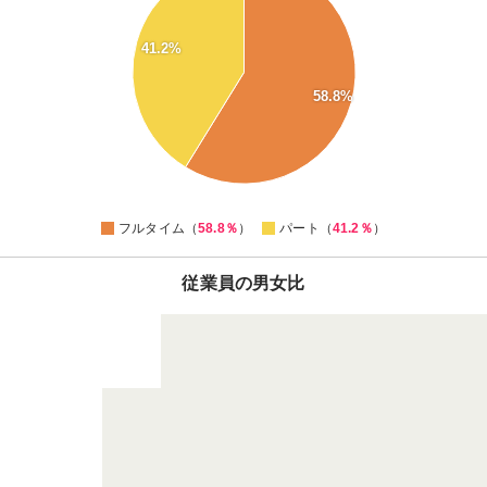
56
54
41.2%
52
50
58.8%
48
46
44
42
40
0
フルタイム（
58.8％
）
パート（
41.2％
）
従業員の男女比