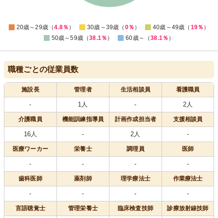
0
0
20歳～29歳（
4.8％
）
30歳～39歳（
0％
）
40歳～49歳（
19％
）
50歳～59歳（
38.1％
）
60歳～（
38.1％
）
職種ごとの従業員数
施設長
管理者
生活相談員
看護職員
-
1人
-
2人
介護職員
機能訓練指導員
計画作成担当者
支援相談員
16人
-
2人
-
医療
ワーカー
栄養士
調理員
医師
-
-
-
-
歯科医師
薬剤師
理学療法士
作業療法士
-
-
-
-
言語聴覚士
管理栄養士
臨床検査技師
診療放射線技師