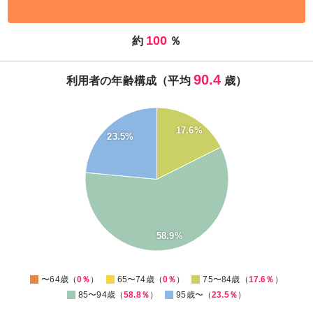
100
約
％
90.4
利用者の年齢構成（平均
歳）
60
55
17.6%
23.5%
50
45
40
35
30
25
20
15
10
58.9%
5
0
-5
0
〜64歳（
0％
）
65〜74歳（
0％
）
75〜84歳（
17.6％
）
85〜94歳（
58.8％
）
95歳〜（
23.5％
）