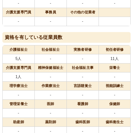
-
-
-
-
介護支援専門員
事務員
その他の従業者
-
-
-
資格を有している従業員数
介護福祉士
社会福祉士
実務者研修
初任者研修
5人
-
-
11人
介護支援専門員
精神保健福祉士
社会福祉主事
栄養士
1人
-
-
-
理学療法士
作業療法士
言語聴覚士
視能訓練士
-
-
-
-
管理栄養士
医師
看護師
保健師
-
-
-
-
助産師
薬剤師
歯科医師
歯科衛生士
-
-
-
-