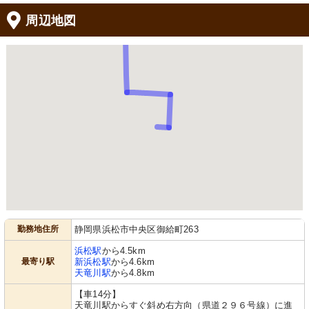
周辺地図
勤務地住所
静岡県浜松市中央区御給町263
浜松駅
から4.5km
最寄り駅
新浜松駅
から4.6km
天竜川駅
から4.8km
【車14分】
天竜川駅からすぐ斜め右方向（県道２９６号線）に進