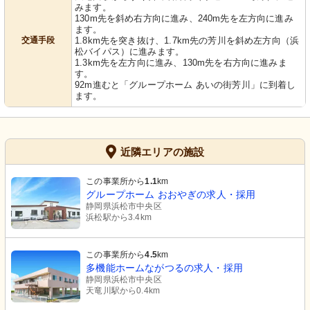
みます。
130m先を斜め右方向に進み、240m先を左方向に進み
ます。
交通手段
1.8km先を突き抜け、1.7km先の芳川を斜め左方向（浜
松バイパス）に進みます。
1.3km先を左方向に進み、130m先を右方向に進みま
す。
92m進むと「グループホーム あいの街芳川」に到着し
ます。
近隣エリアの施設
この事業所から
1.1
km
グループホーム おおやぎの求人・採用
静岡県浜松市中央区
浜松駅から3.4km
この事業所から
4.5
km
多機能ホームながつるの求人・採用
静岡県浜松市中央区
天竜川駅から0.4km