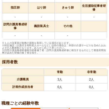
生活援助従事者研
指圧師
はり師
きゅう師
修
-
-
-
-
訪問介護員養成研
義肢装具士
その他
修
-
-
-
※１人の従業員が複数の資格を取得している場合があります。
※特定施設（介護付き有料老人ホームなど）以外の場合は、外部の介護サービスを含めたおお
よその人数体制となります。あらかじめご了承ください。
※訪問介護員養成研修相当研修修了者：訪問介護員養成研修に相当するものとして都道府県知
事が認めた研修の修了者を指す。
採用者数
常勤
非常勤
介護職員
3人
2人
計画作成担当者
0人
0人
職種ごとの経験年数