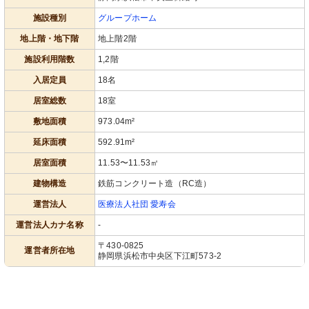
施設種別
グループホーム
地上階・地下階
地上階2階
施設利用階数
1,2階
入居定員
18名
居室総数
18室
敷地面積
973.04m²
延床面積
592.91m²
居室面積
11.53〜11.53㎡
建物構造
鉄筋コンクリート造（RC造）
運営法人
医療法人社団 愛寿会
運営法人カナ名称
-
〒430-0825
運営者所在地
静岡県浜松市中央区下江町573-2