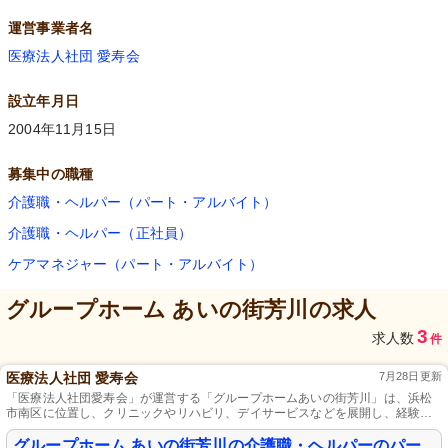
運営事業者名
医療法人社団 愛寿会
設立年月日
2004年11月15日
募集中の職種
介護職・ヘルパー（パート・アルバイト）
介護職・ヘルパー（正社員）
ケアマネジャー（パート・アルバイト）
グループホーム あいの街芳川
の求人
3
求人数
件
医療法人社団 愛寿会
7月28日更新
「医療法人社団愛寿会」が運営する「グループホームあいの街芳川」は、浜松
市南区に位置し、クリニックやリハビリ、デイサービスなどを展開し、経験年
齢不問、週3日以上の働きやすさと、高いレベルの医療と介護の専門性向上が可
能です。
グループホーム あいの街芳川の介護職・ヘルパーのパー