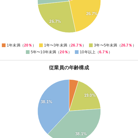
16
14
26.7%
12
26.7%
10
8
6
0
1年未満（
20％
）
1年〜3年未満（
26.7％
）
3年〜5年未満（
26.7％
）
5年〜10年未満（
20％
）
10年以上（
6.7％
）
従業員の年齢構成
40
35
19.0%
30
38.1%
25
20
15
10
38.1%
5