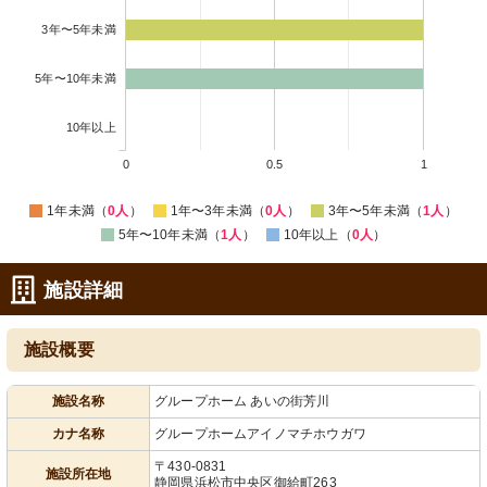
3年〜5年未満
5年〜10年未満
10年以上
0
0.5
1
1年未満（
0人
）
1年〜3年未満（
0人
）
3年〜5年未満（
1人
）
5年〜10年未満（
1人
）
10年以上（
0人
）
施設詳細
施設概要
施設名称
グループホーム あいの街芳川
カナ名称
グループホームアイノマチホウガワ
〒430-0831
施設所在地
静岡県浜松市中央区御給町263