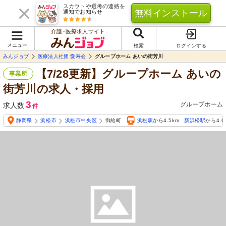
スカウトや選考の連絡を
無料インストール
通知でお知らせ
介護･医療求人サイト
メニュー
検索
ログインする
みんジョブ
医療法人社団 愛寿会
グループホーム あいの街芳川
【7/28更新】グループホーム あいの
事業所
街芳川の求人・採用
3
グループホーム
求人数
件
静岡県
浜松市
浜松市中央区
御給町
浜松駅
から4.5km
新浜松駅
から4.6