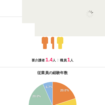
2.5
7.5
：
男性
女性
従業員の体制
1.4
1
：
要介護者
人
職員
人
従業員の経験年数
28
6.7%
26
20.0%
24
22
20.0%
20
18