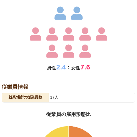
2.4
7.6
：
男性
女性
従業員情報
就業場所の従業員数
17人
従業員の雇用形態比
60
58