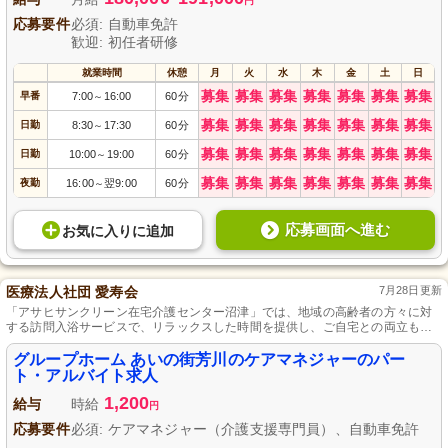
円
応募要件
必須: 自動車免許
歓迎: 初任者研修
就業時間
休憩
月
火
水
木
金
土
日
募集
募集
募集
募集
募集
募集
募集
早番
7:00
16:00
60分
～
募集
募集
募集
募集
募集
募集
募集
日勤
8:30
17:30
60分
～
募集
募集
募集
募集
募集
募集
募集
日勤
10:00
19:00
60分
～
募集
募集
募集
募集
募集
募集
募集
夜勤
16:00
翌9:00
60分
～
応募画面へ進む
お気に入り
に
追加
医療法人社団 愛寿会
7月28日更新
「アサヒサンクリーン在宅介護センター沼津」では、地域の高齢者の方々に対
する訪問入浴サービスで、リラックスした時間を提供し、ご自宅との両立も可
能な環境を実現しています。
グループホーム あいの街芳川のケアマネジャーのパー
ト・アルバイト求人
1,200
給与
時給
円
応募要件
必須: ケアマネジャー（介護支援専門員）、自動車免許