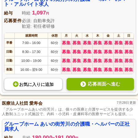
ト・アルバイト求人
1,097
給与
時給
円
応募要件
必須: 自動車免許
歓迎: 初任者研修
就業時間
休憩
月
火
水
木
金
土
日
募集
募集
募集
募集
募集
募集
募集
早番
7:00
16:00
60分
～
募集
募集
募集
募集
募集
募集
募集
日勤
8:30
17:30
60分
～
募集
募集
募集
募集
募集
募集
募集
日勤
10:00
19:00
60分
～
募集
募集
募集
募集
募集
募集
募集
夜勤
16:00
翌9:00
60分
～
応募画面へ進む
お気に入り
に
追加
医療法人社団 愛寿会
7月28日更新
「グループホームあいの街芳川」は、個々の医療と介護サービスを提供する少
人数制ユニット式施設で、内科・小児科・皮膚科等の医療サービスも提供、安
定した働き心地を実現しております。
グループホーム あいの街芳川の介護職・ヘルパーの正社
員求人
180,000
191,000
給与
月給
~