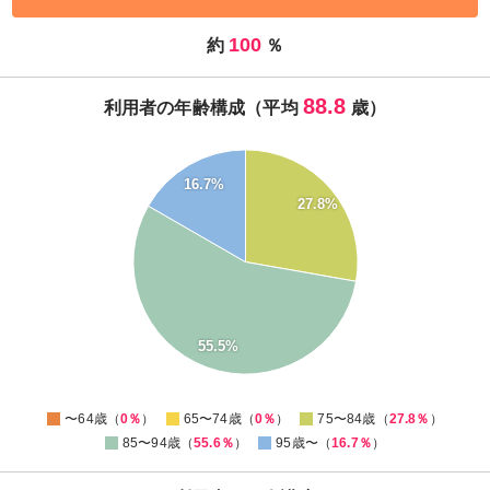
100
約
％
88.8
利用者の年齢構成（平均
歳）
60
55
16.7%
50
27.8%
45
40
35
30
25
20
15
10
55.5%
5
0
-5
0
〜64歳（
0％
）
65〜74歳（
0％
）
75〜84歳（
27.8％
）
85〜94歳（
55.6％
）
95歳〜（
16.7％
）