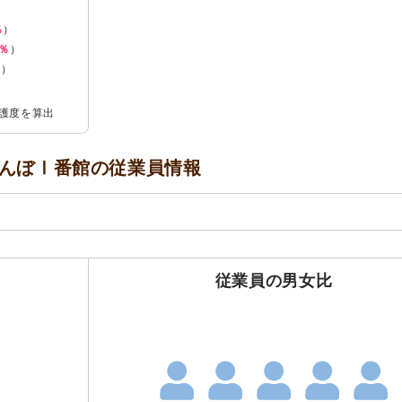
％
）
6％
）
％
）
介護度を算出
らんぼⅠ番館の
従業員情報
従業員の男女比