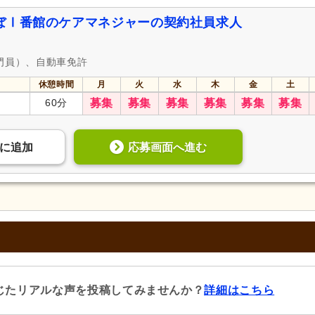
ぼⅠ番館のケアマネジャーの契約社員求人
門員）、自動車免許
休憩時間
月
火
水
木
金
土
60分
募集
募集
募集
募集
募集
募集
応募画面へ進む
に
追加
じたリアルな声を投稿してみませんか？
詳細はこちら