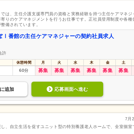
」では、主任介護支援専門員の資格と実務経験を持つ主任ケアマネジ
年寄りのケアマネジメントを行うお仕事です。正社員登用制度や各種
が整備されています。
ぼⅠ番館の主任ケアマネジャーの契約社員求人
免許
休憩時間
月
火
水
木
金
土
60分
募集
募集
募集
募集
募集
募集
応募画面へ進む
に
追加
7月
援し、自立生活を促すユニット型の特別養護老人ホームで、全室個室