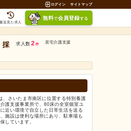
ログイン
サイトマップ
無料
会員登録
で
する
最近見た求人
2
居宅介護支援
・採
求人数
件
は、さいたま市南区に位置する特別養護
介護支援事業所で、80床の全室個室ユ
宅に近い環境で自立した日常生活を送る
す。施設は便利な場所にあり、駐車場も
確保しています。