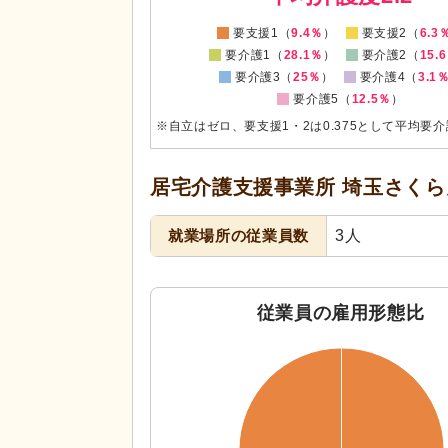
要支援1（
9.4％
）
要支援2（
6.3
要介護1（
28.1％
）
要介護2（
15.
要介護3（
25％
）
要介護4（
3.1
要介護5（
12.5％
）
※自立はゼロ、要支援1・2は0.375として平均要
居宅介護支援事業所 埼玉さく
就業場所の従業員数
3人
従業員の雇用形態比
110
100
90
80
70
60