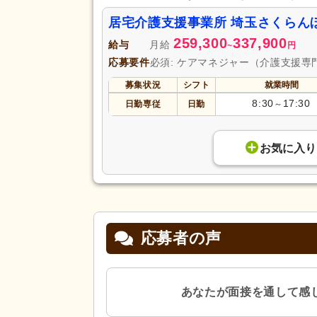
居宅介護支援事業所 埼玉さくらん
259,300
337,900
給与
月給
~
円
応募要件
必須: ケアマネジャー（介護支援専
募集状況
シフト
就業時間
8:30
17:30
日勤専従
日勤
～
お気に入り
応募者の声
あなたが面接を通して感