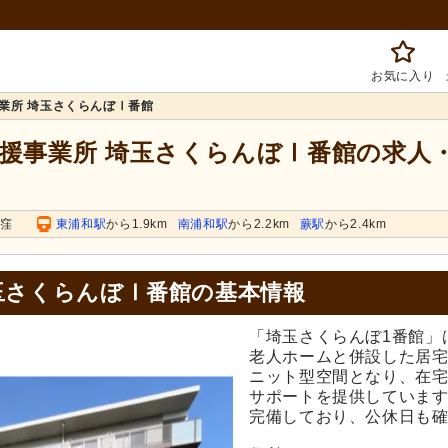
お気に入り
業所 埼玉さくらんぼⅠ番館
支援事業所 埼玉さくらんぼⅠ番館の求人
田窪
東浦和駅
から1.9km
南浦和駅
から2.2km
蕨駅
から2.4km
玉さくらんぼⅠ番館の基本情報
「埼玉さくらんぼ1番館」
老人ホームと併設した居宅
ニット型空間となり、在
サポートを提供していま
完備しており、公休日も