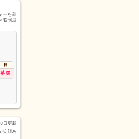
ャーを募
休暇制度
日
募集
28日更新
で笑顔あ