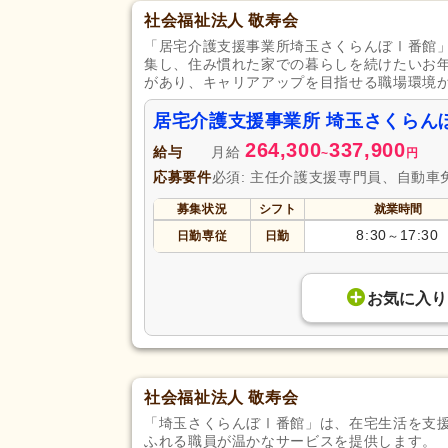
社会福祉法人 敬寿会
「居宅介護支援事業所埼玉さくらんぼⅠ番館
集し、住み慣れた家での暮らしを続けたいお
があり、キャリアアップを目指せる職場環境
居宅介護支援事業所 埼玉さくらん
264,300
337,900
給与
月給
~
円
応募要件
必須: 主任介護支援専門員、自動車
募集状況
シフト
就業時間
8:30
17:30
日勤専従
日勤
～
お気に入り
社会福祉法人 敬寿会
「埼玉さくらんぼⅠ番館」は、在宅生活を支
ふれる職員が温かなサービスを提供します。