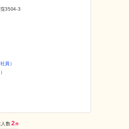
3504-3
約社員）
員）
2
求人数
件