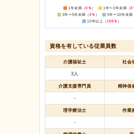
-10
0
1年未満（
0％
）
1年〜3年未満（
0
3年〜5年未満（
0％
）
5年〜10年未満
10年以上（
100％
）
資格を有している従業員数
介護福祉士
社会
3人
介護支援専門員
精神保
-
理学療法士
作業
-