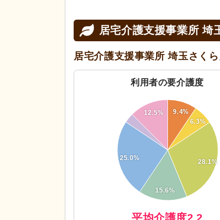
居宅介護支援事業所 埼
居宅介護支援事業所 埼玉さく
利用者の要介護度
30
28
9.4%
12.5%
26
6.3%
24
22
20
18
16
25.0%
14
28.1%
12
10
8
6
15.6%
4
2
0
平均介護度2.2