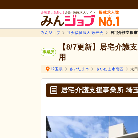
介護求人数No.1
介護･医療求人サイト
みんジョブ
社会福祉法人 敬寿会
居宅介護支援事
【8/7更新】居宅介護
事業所
用
埼玉県
さいたま市
さいたま市南区
太
居宅介護支援事業所 埼