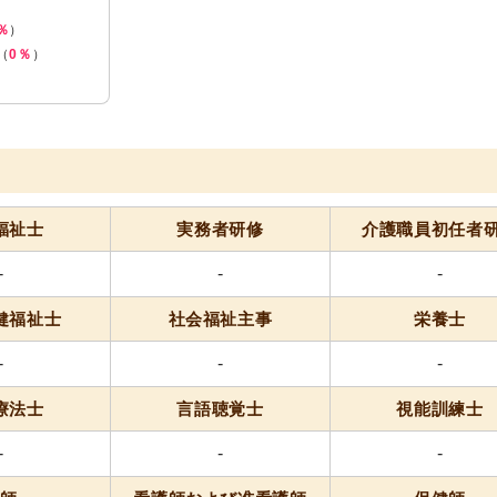
％
）
（
0％
）
福祉士
実務者研修
介護職員
初任者
-
-
-
健福祉士
社会福祉主事
栄養士
-
-
-
療法士
言語聴覚士
視能訓練士
-
-
-