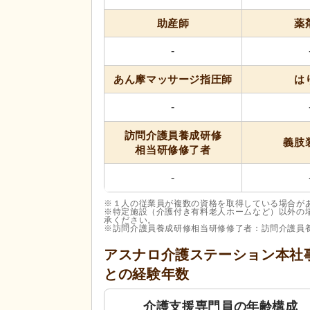
助産師
薬
-
あん摩マッサージ
指圧師
は
-
訪問介護員養成研修
義肢
相当研修修了者
-
※１人の従業員が複数の資格を取得している場合が
※特定施設（介護付き有料老人ホームなど）以外の
承ください。
※訪問介護員養成研修相当研修修了者：訪問介護員
アスナロ介護ステーション本社
との経験年数
介護支援専門員の年齢構成