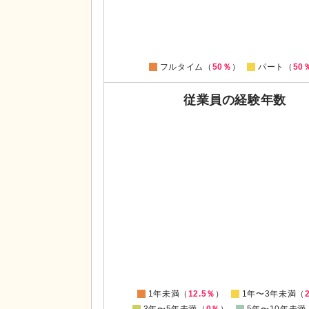
0
フルタイム（
50％
）
パート（
50
従業員の経験年数
0
0
1年未満（
12.5％
）
1年〜3年未満（