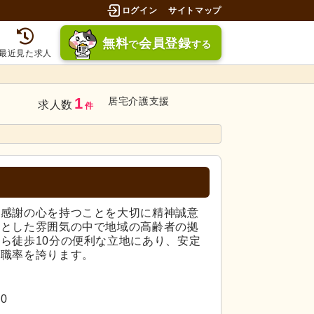
ログイン
サイトマップ
無料
会員登録
で
する
最近見た求人
1
居宅介護支援
求人数
件
、感謝の心を持つことを大切に精神誠意
いとした雰囲気の中で地域の高齢者の拠
ら徒歩10分の便利な立地にあり、安定
離職率を誇ります。
0