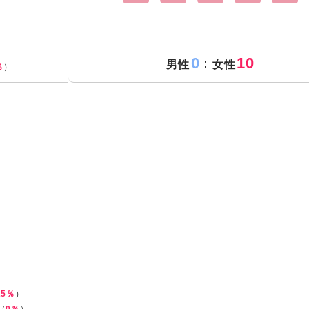
0
10
：
男性
女性
％
）
25％
）