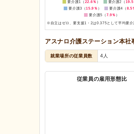
要介護1（
22.6％
）
要介護2（
19.
要介護3（
15.9％
）
要介護4（
8.5
要介護5（
7.9％
）
※自立はゼロ、要支援1・2は0.375として平均要
アスナロ介護ステーション本社
就業場所の従業員数
4人
従業員の雇用形態比
0