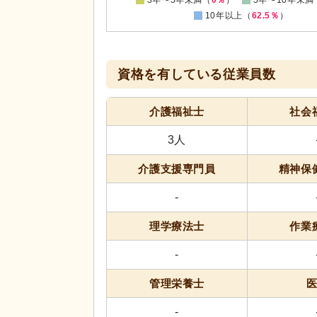
3年〜5年未満（
0％
）
5年〜10年未満
10年以上（
62.5％
）
資格を有している従業員数
介護福祉士
社会
3人
介護支援専門員
精神保
-
理学療法士
作業
-
管理栄養士
-