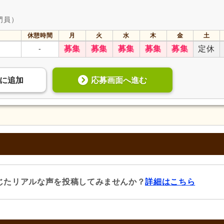
門員）
休憩時間
月
火
水
木
金
土
-
募集
募集
募集
募集
募集
定休
応募画面へ進む
に
追加
じたリアルな声を投稿してみませんか？
詳細はこちら