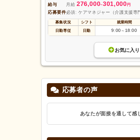
276,000
301,000
給与
月給
~
円
応募要件
必須: ケアマネジャー（介護支援専
募集状況
シフト
就業時間
9:00
18:00
日勤専従
日勤
～
お気に入り
応募者の声
あなたが面接を通して感