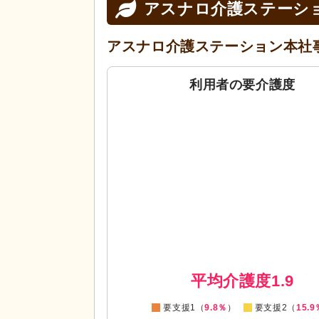
アスナロ介護ステーシ
アスナロ介護ステーション本社
利用者の要介護度
0
0
平均介護度1.9
要支援1（
9.8％
）
要支援2（
15.9