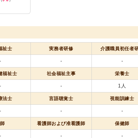
（
0％
）
福祉士
実務者研修
介護職員
初任者
-
-
-
健福祉士
社会福祉主事
栄養士
-
-
1人
療法士
言語聴覚士
視能訓練士
-
-
-
医師
看護師および准看護師
保健師
-
-
-