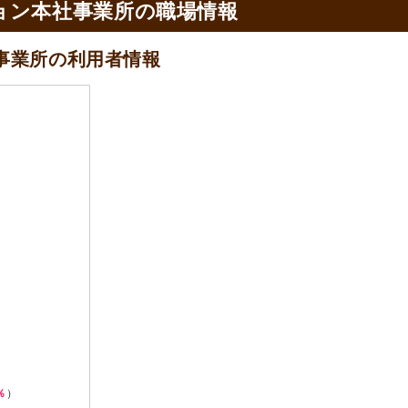
ョン本社事業所の
職場情報
事業所の
利用者情報
％
）