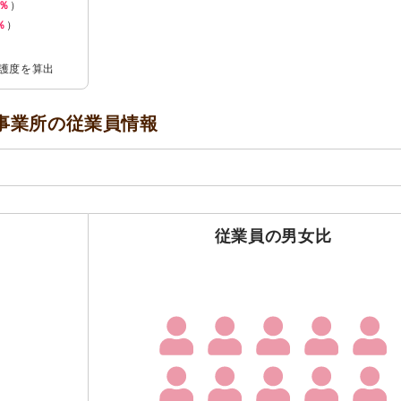
5％
）
％
）
介護度を算出
事業所の
従業員情報
従業員の男女比