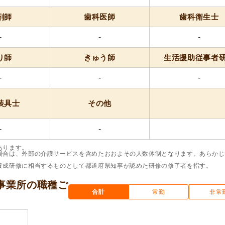
剤師
歯科医師
歯科衛生士
-
-
-
り師
きゅう師
生活援助従事者
-
-
-
装具士
その他
-
-
あります。
場合は、外部の介護サービスを含めたおおよその人数体制となります。あらかじ
養成研修に相当するものとして都道府県知事が認めた研修の修了者を指す。
事業所の
職種ご
合計
常勤
非常