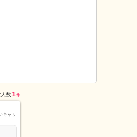
）
1
求人数
件
いキャリ