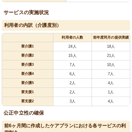
サービスの実施状況
利用者の内訳（介護度別）
利用者の人数
前年度同月の提供実績
要介護1
24人
18人
要介護2
15人
21人
要介護3
7人
10人
要介護4
6人
7人
要介護5
2人
4人
要支援1
2人
1人
要支援2
3人
4人
公正中立性の確保
前6ヶ月間に作成したケアプランにおける各サービスの利