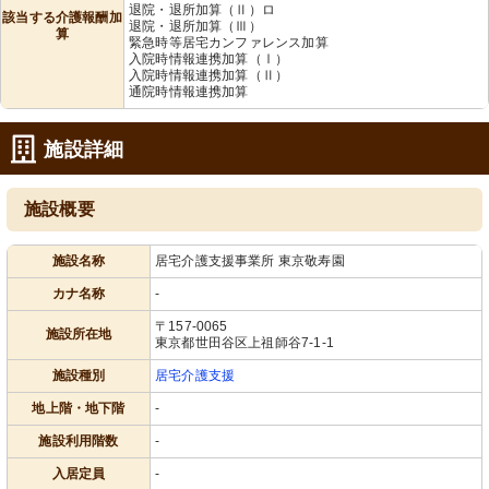
退院・退所加算（Ⅱ）ロ
該当する介護報酬加
退院・退所加算（Ⅲ）
算
緊急時等居宅カンファレンス加算
入院時情報連携加算（Ⅰ）
入院時情報連携加算（Ⅱ）
通院時情報連携加算
施設詳細
施設概要
施設名称
居宅介護支援事業所 東京敬寿園
カナ名称
-
〒157-0065
施設所在地
東京都世田谷区上祖師谷7-1-1
施設種別
居宅介護支援
地上階・地下階
-
施設利用階数
-
入居定員
-