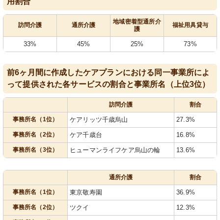
用割合
地域密着型通所介
訪問介護
通所介護
福祉用具貸与
護
33%
45%
25%
73%
前6ヶ月間に作成したケアプランにおける同一事業所によ
って提供された各サービスの割合と事業所名（上位3位）
訪問介護
割合
事務所名（1位）
ケアリッツ千歳烏山
27.3%
事務所名（2位）
ケア千歳台
16.8%
事務所名（3位）
ヒューマンライフケア烏山の輪
13.6%
通所介護
割合
事務所名（1位）
東京敬寿園
36.9%
事務所名（2位）
ツクイ
12.3%