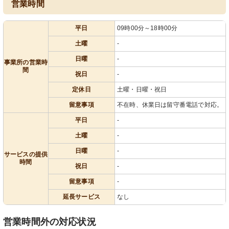
営業時間
平日
09時00分～18時00分
土曜
-
日曜
-
事業所の営業時
間
祝日
-
定休日
土曜・日曜・祝日
留意事項
不在時、休業日は留守番電話で対応。
平日
-
土曜
-
日曜
-
サービスの提供
時間
祝日
-
留意事項
-
延長サービス
なし
営業時間外の対応状況