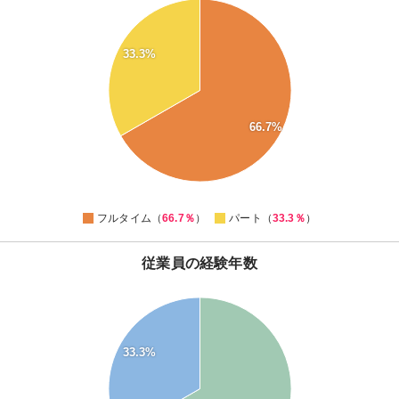
65
60
33.3%
55
50
45
66.7%
40
35
30
0
フルタイム（
66.7％
）
パート（
33.3％
）
従業員の経験年数
70
60
33.3%
50
40