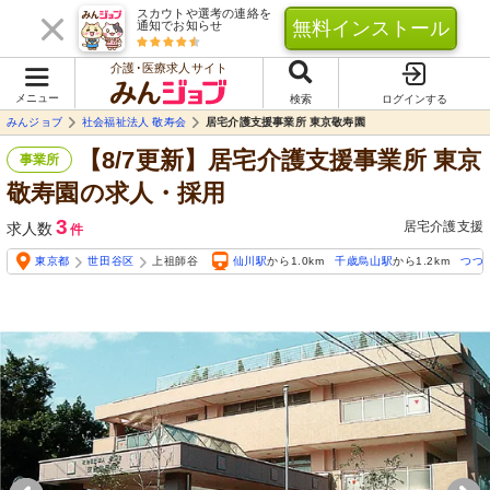
スカウトや選考の連絡を
無料インストール
通知でお知らせ
介護･医療求人サイト
メニュー
検索
ログインする
みんジョブ
社会福祉法人 敬寿会
居宅介護支援事業所 東京敬寿園
【8/7更新】居宅介護支援事業所 東京
事業所
敬寿園の求人・採用
3
居宅介護支援
求人数
件
東京都
世田谷区
上祖師谷
仙川駅
から1.0km
千歳烏山駅
から1.2km
つつ