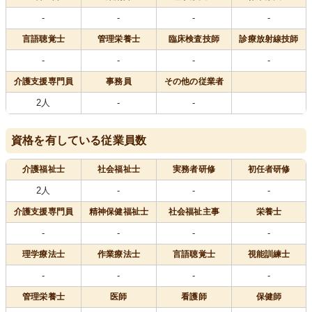
-
-
-
-
言語聴覚士
管理栄養士
臨床検査技師
診療放射線技師
-
-
-
-
介護支援専門員
事務員
その他の従業者
2人
-
-
資格を有している従業員数
介護福祉士
社会福祉士
実務者研修
初任者研修
2人
-
-
-
介護支援専門員
精神保健福祉士
社会福祉主事
栄養士
-
-
-
-
理学療法士
作業療法士
言語聴覚士
視能訓練士
-
-
-
-
管理栄養士
医師
看護師
保健師