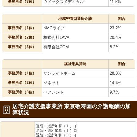
事務所名（3位）
ウメックスメディカル
11.5%
地域密着型通所介護
割合
事務所名（1位）
NMCライフ
23.2%
事務所名（2位）
株式会社LAVA
20.4%
事務所名（3位）
有限会社COM
8.2%
福祉用具貸与
割合
事務所名（1位）
サンライトホーム
28.3%
事務所名（2位）
ソネット
14.4%
事務所名（3位）
ペアレント
9.7%
居宅介護支援事業所 東京敬寿園の介護報酬の加
算状況
退院・退所加算（Ⅰ）イ
退院・退所加算（Ⅰ）ロ
退院・退所加算（Ⅱ）イ