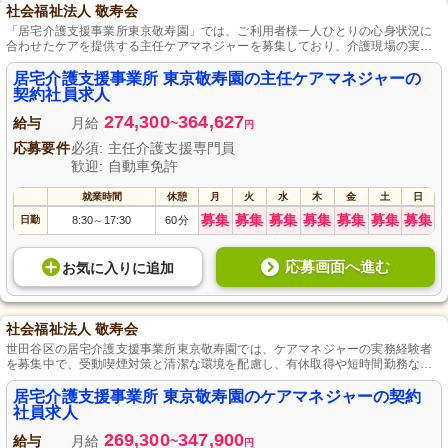
社会福祉法人 敬寿会
「居宅介護支援事業所東京敬寿園」では、ご利用者様一人ひとりの心身状況に
合わせたケアを提供する主任ケアマネジャーを募集しており、介護現場の実務
経験と主任介護支援専門員の資格が必要です。年間休日は114日と充実してお
り、資格手当や住宅手当など待遇面も整っています。また、産前・産後休暇や
居宅介護支援事業所 東京敬寿園の主任ケアマネジャーの
育児休暇の取得推進も行っており、安心して働ける環境を整えています。
契約社員求人
274,300
364,627
給与
月給
~
円
応募要件
必須: 主任介護支援専門員
歓迎: 自動車免許
就業時間
休憩
月
火
水
木
金
土
日
募集
募集
募集
募集
募集
募集
募集
日勤
8:30
17:30
60分
～
応募画面へ進む
お気に入り
に
追加
社会福祉法人 敬寿会
世田谷区の居宅介護支援事業所東京敬寿園では、ケアマネジャーの実務経験者
を募集中で、受動喫煙対策と清潔な環境を配慮し、有休取得や短時間勤務など
勤務体制面での配慮も約束、プライベート時間とお仕事の両立を可能にしま
す。京王線仙川駅から徒歩15分のアクセスで、街中で介護資格を活かすチャン
居宅介護支援事業所 東京敬寿園のケアマネジャーの契約
スです。
社員求人
269,300
347,900
給与
月給
~
円