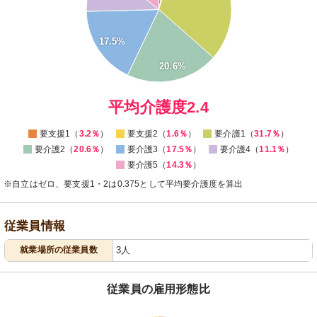
15
17.5%
10
20.6%
5
0
0
平均介護度2.4
要支援1（
3.2％
）
要支援2（
1.6％
）
要介護1（
31.7％
）
要介護2（
20.6％
）
要介護3（
17.5％
）
要介護4（
11.1％
）
要介護5（
14.3％
）
※自立はゼロ、要支援1・2は0.375として平均要介護度を算出
従業員情報
就業場所の従業員数
3人
従業員の雇用形態比
70