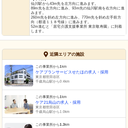
仙川駅から43m先を左方向に進みます。
89m先を左方向に進み、93m先の仙川駅南を右方向に進
みます。
260m先を斜め左方向に進み、770m先を斜め左手前方
向（都道１１８号線）に進みます。
52m進むと「居宅介護支援事業所 東京敬寿園」に到着
します。
近隣エリアの施設
この事業所から
1
km
ケアプランサービスせたほの求人・採用
東京都世田谷区
千歳烏山駅から0.4km
この事業所から
1
km
ケア21烏山の求人・採用
東京都世田谷区
千歳烏山駅から1.0km
この事業所から
1.3
km