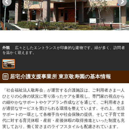
外観
広々としたエントランスが印象的な建物です。緑が多く、訪問者
を温かく迎えます。
居宅介護支援事業所 東京敬寿園の基本情報
「社会福祉法人敬寿会」が運営する介護施設は、ご利用者さま一人
ひとりの心身の状況に寄り添ったケアを重視し、専門家の視点から
の細やかなサポートやケアプラン作成などを通じて、ご利用者さま
が適切なサービスを受けられる環境を整えています。その上、生活
サポートの一環として各種手当や社会保険の提供、そして子育て世
代に対する育児休暇・産前・産後休暇の取得推進といった制度も充
実しており、働く皆さまのライフスタイルも配慮されています。