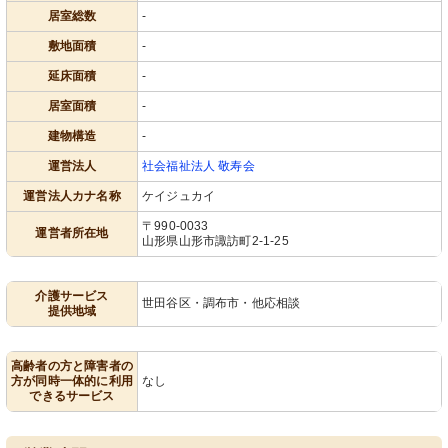
居室総数
-
敷地面積
-
延床面積
-
居室面積
-
建物構造
-
運営法人
社会福祉法人 敬寿会
運営法人カナ名称
ケイジュカイ
〒990-0033
運営者所在地
山形県山形市諏訪町2-1-25
介護サービス
世田谷区・調布市・他応相談
提供地域
高齢者の方と障害者の
方が同時一体的に利用
なし
できるサービス