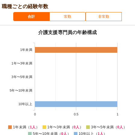
職種ごとの経験年数
合計
常勤
非常勤
介護支援専門員の年齢構成
1年未満
1年〜3年未満
3年〜5年未満
5年〜10年未満
10年以上
0
0.5
1
1年未満（
1人
）
1年〜3年未満（
0人
）
3年〜5年未満（
0人
）
5年〜10年未満（
0人
）
10年以上（
1人
）