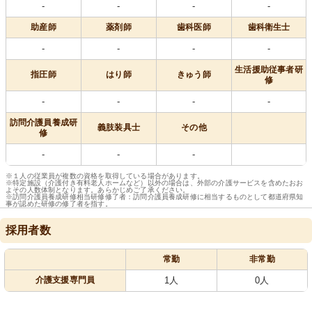
-
-
-
-
助産師
薬剤師
歯科医師
歯科衛生士
-
-
-
-
生活援助従事者研
指圧師
はり師
きゅう師
修
-
-
-
-
訪問介護員養成研
義肢装具士
その他
修
-
-
-
※１人の従業員が複数の資格を取得している場合があります。
※特定施設（介護付き有料老人ホームなど）以外の場合は、外部の介護サービスを含めたおお
よその人数体制となります。あらかじめご了承ください。
※訪問介護員養成研修相当研修修了者：訪問介護員養成研修に相当するものとして都道府県知
事が認めた研修の修了者を指す。
採用者数
常勤
非常勤
介護支援専門員
1人
0人