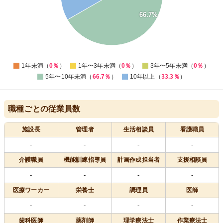
30
66.7%
20
10
0
0
1年未満（
0％
）
1年〜3年未満（
0％
）
3年〜5年未満（
0％
）
5年〜10年未満（
66.7％
）
10年以上（
33.3％
）
職種ごとの従業員数
施設長
管理者
生活相談員
看護職員
-
-
-
-
介護職員
機能訓練指導員
計画作成担当者
支援相談員
-
-
-
-
医療
ワーカー
栄養士
調理員
医師
-
-
-
-
歯科医師
薬剤師
理学療法士
作業療法士