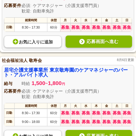
応募要件
必須: ケアマネジャー（介護支援専門員）
歓迎: 自動車免許
就業時間
休憩
月
火
水
木
金
土
日
募集
募集
募集
募集
募集
募集
募集
日勤
8:30
17:30
60分
～
応募画面へ進む
お気に入り
に
追加
社会福祉法人 敬寿会
8月6日更新
居宅介護支援事業所 東京敬寿園のケアマネジャーのパー
ト・アルバイト求人
1,500
1,800
給与
時給
~
円
応募要件
必須: ケアマネジャー（介護支援専門員）
歓迎: 自動車免許
就業時間
休憩
月
火
水
木
金
土
日
募集
募集
募集
募集
募集
募集
募集
日勤
8:30
17:30
60分
～
募集
募集
募集
募集
募集
募集
募集
日勤
9:00
18:00
60分
～