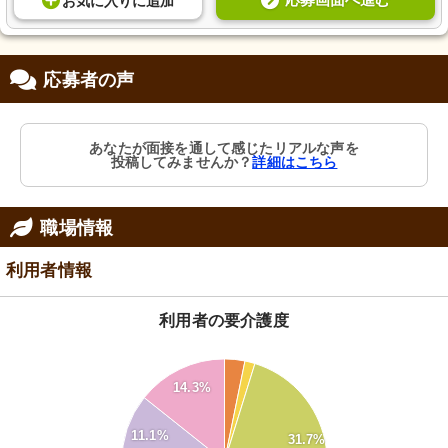
応募画面へ進む
お気に入り
に
追加
応募者の声
あなたが面接を通して感じたリアルな声を
投稿してみませんか？
詳細はこちら
職場情報
利用者情報
利用者の要介護度
30
14.3%
25
11.1%
31.7%
20