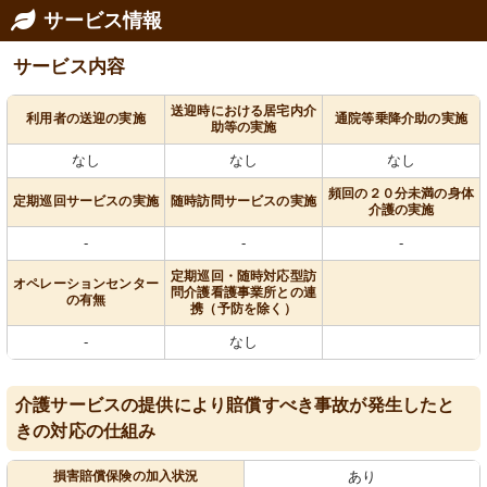
サービス情報
サービス内容
送迎時における居宅内介
利用者の送迎の実施
通院等乗降介助の実施
助等の実施
なし
なし
なし
頻回の２０分未満の身体
定期巡回サービスの実施
随時訪問サービスの実施
介護の実施
-
-
-
定期巡回・随時対応型訪
オペレーションセンター
問介護看護事業所との連
の有無
携（予防を除く）
-
なし
介護サービスの提供により賠償すべき事故が発生したと
きの対応の仕組み
損害賠償保険の加入状況
あり