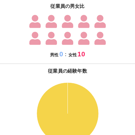
従業員の男女比
0
10
：
男性
女性
従業員の経験年数
110
100
90
80
70
60
50
40
30
20