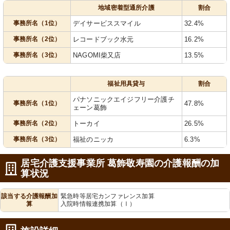
地域密着型通所介護
割合
事務所名（1位）
デイサービススマイル
32.4%
事務所名（2位）
レコードブック水元
16.2%
事務所名（3位）
NAGOMI柴又店
13.5%
福祉用具貸与
割合
パナソニックエイジフリー介護チ
事務所名（1位）
47.8%
ェーン葛飾
事務所名（2位）
トーカイ
26.5%
事務所名（3位）
福祉のニッカ
6.3%
居宅介護支援事業所 葛飾敬寿園の介護報酬の加
算状況
該当する介護報酬加
緊急時等居宅カンファレンス加算
算
入院時情報連携加算（Ⅰ）