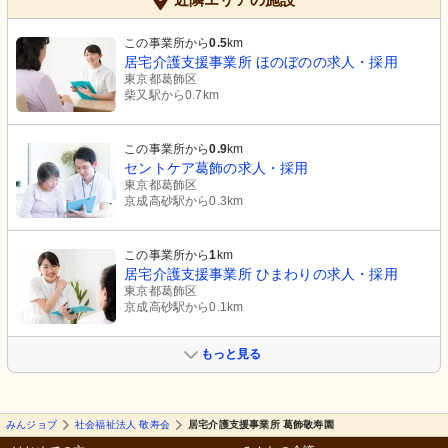
この事業所から
0.5
km
居宅介護支援事業所 ほのぼのの求人・採用
東京都葛飾区
柴又駅から0.7km
この事業所から
0.9
km
セントケア葛飾の求人・採用
東京都葛飾区
京成高砂駅から0.3km
この事業所から
1
km
居宅介護支援事業所 ひまわりの求人・採用
東京都葛飾区
京成高砂駅から0.1km
もっと見る
みんジョブ
社会福祉法人 敬寿会
居宅介護支援事業所 葛飾敬寿園