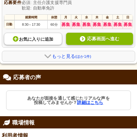
応募要件
必須: 主任介護支援専門員
歓迎: 自動車免許
就業時間
休憩
月
火
水
木
金
土
日
募集
募集
募集
募集
募集
募集
募集
日勤
8:30
17:30
60分
～
応募画面へ進む
お気に入り
に
追加
もっと見る
(ほか1件)
応募者の声
あなたが面接を通して感じたリアルな声を
投稿してみませんか？
詳細はこちら
職場情報
利用者情報