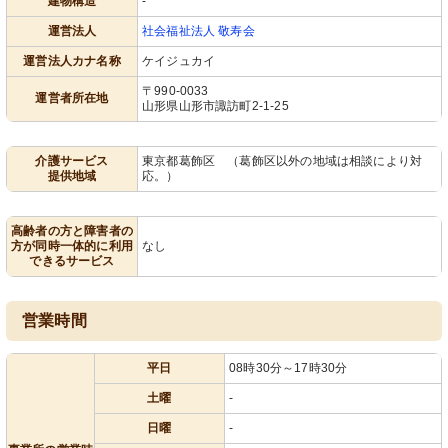
建物構造
-
運営法人
社会福祉法人 敬寿会
運営法人カナ名称
ケイジュカイ
〒990-0033
運営者所在地
山形県山形市諏訪町2-1-25
介護サービス
東京都葛飾区 （葛飾区以外の地域は相談により対
提供地域
応。）
高齢者の方と障害者の
方が同時一体的に利用
なし
できるサービス
営業時間
平日
08時30分～17時30分
土曜
-
日曜
-