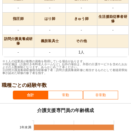
-
-
-
-
生活援助従事者研
指圧師
はり師
きゅう師
修
-
-
-
-
訪問介護員養成研
義肢装具士
その他
修
-
-
1人
※１人の従業員が複数の資格を取得している場合があります。
※特定施設（介護付き有料老人ホームなど）以外の場合は、外部の介護サービスを含めたおお
よその人数体制となります。あらかじめご了承ください。
※訪問介護員養成研修相当研修修了者：訪問介護員養成研修に相当するものとして都道府県知
事が認めた研修の修了者を指す。
職種ごとの経験年数
合計
常勤
非常勤
介護支援専門員の年齢構成
1年未満