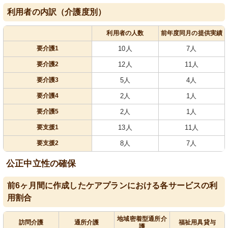
利用者の内訳（介護度別）
利用者の人数
前年度同月の提供実績
要介護1
10人
7人
要介護2
12人
11人
要介護3
5人
4人
要介護4
2人
1人
要介護5
2人
1人
要支援1
13人
11人
要支援2
8人
7人
公正中立性の確保
前6ヶ月間に作成したケアプランにおける各サービスの利
用割合
地域密着型通所介
訪問介護
通所介護
福祉用具貸与
護