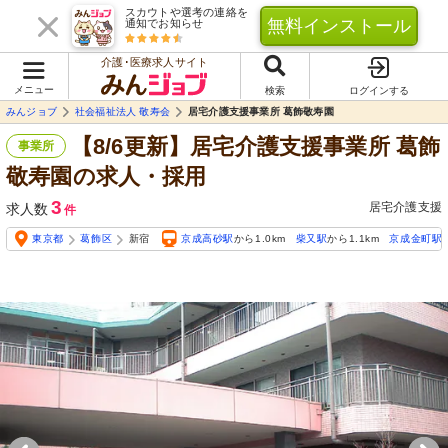
スカウトや選考の連絡を
無料インストール
通知でお知らせ
介護･医療求人サイト
メニュー
検索
ログインする
みんジョブ
社会福祉法人 敬寿会
居宅介護支援事業所 葛飾敬寿園
【8/6更新】居宅介護支援事業所 葛飾
事業所
敬寿園の求人・採用
3
居宅介護支援
求人数
件
東京都
葛飾区
新宿
京成高砂駅
から1.0km
柴又駅
から1.1km
京成金町駅