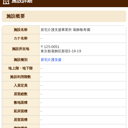
施設詳細
施設概要
施設名称
居宅介護支援事業所 葛飾敬寿園
カナ名称
-
〒125-0051
施設所在地
東京都葛飾区新宿3-19-19
施設種別
居宅介護支援
地上階・地下階
-
施設利用階数
-
入居定員
-
居室総数
-
敷地面積
-
延床面積
-
居室面積
-