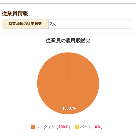
従業員情報
就業場所の従業員数
2人
従業員の雇用形態比
110
100
90
80
70
60
50
40
30
20
100.0%
10
0
-10
0
フルタイム（
100％
）
パート（
0％
）