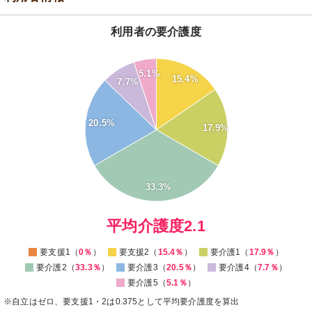
利用者の要介護度
35
5.1%
15.4%
7.7%
30
25
20
20.5%
17.9%
15
10
5
33.3%
0
0
平均介護度2.1
要支援1（
0％
）
要支援2（
15.4％
）
要介護1（
17.9％
）
要介護2（
33.3％
）
要介護3（
20.5％
）
要介護4（
7.7％
）
要介護5（
5.1％
）
※自立はゼロ、要支援1・2は0.375として平均要介護度を算出