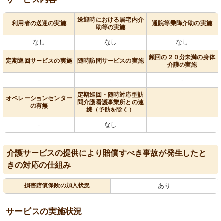
送迎時における居宅内介
利用者の送迎の実施
通院等乗降介助の実施
助等の実施
なし
なし
なし
頻回の２０分未満の身体
定期巡回サービスの実施
随時訪問サービスの実施
介護の実施
-
-
-
定期巡回・随時対応型訪
オペレーションセンター
問介護看護事業所との連
の有無
携（予防を除く）
-
なし
介護サービスの提供により賠償すべき事故が発生したと
きの対応の仕組み
損害賠償保険の加入状況
あり
サービスの実施状況