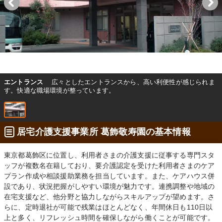
エントランス
広々としたエントランスから、高い利便性が感じられま
す。快適な職場環境が整っています。
居宅介護支援事業所 葛飾敬寿園の基本情報
東京都葛飾区に位置し、利用者さまの介護支援に従事する専門スタ
ッフが複数名在籍しており、要介護認定を受けた利用者さまのケア
プラン作成や相談援助業務を担当しています。また、ケアハウス併
設であり、状況把握がしやすい環境が魅力です。連携調整や地域の
在宅支援など、他分野と協力しながらスキルアップが望めます。さ
らに、定時退社が可能で残業はほとんどなく、年間休日も110日以
上と多く、リフレッシュ時間を確保しながら働くことが可能です。