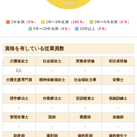
100.0%
10
0
-10
0
1年未満（
0％
）
1年〜3年未満（
100％
）
3年〜5年未満（
0％
）
5年〜10年未満（
0％
）
10年以上（
0％
）
資格を有している従業員数
介護福祉士
社会福祉士
実務者研修
初任者研修
2人
-
-
-
介護支援専門員
精神保健福祉士
社会福祉主事
栄養士
-
-
-
-
理学療法士
作業療法士
言語聴覚士
視能訓練士
-
-
-
-
管理栄養士
医師
看護師
保健師
-
-
-
-
助産師
薬剤師
歯科医師
歯科衛生士