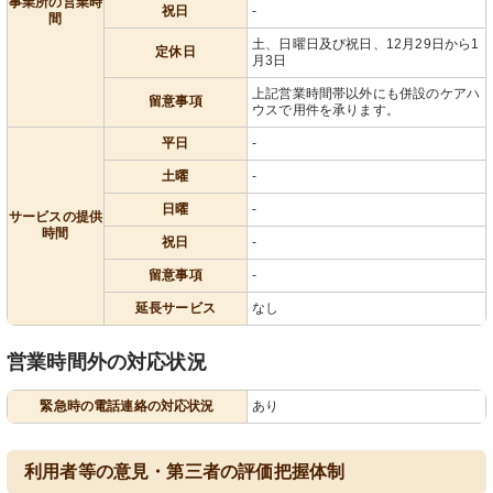
事業所の営業時
祝日
-
間
土、日曜日及び祝日、12月29日から1
定休日
月3日
上記営業時間帯以外にも併設のケアハ
留意事項
ウスで用件を承ります。
平日
-
土曜
-
日曜
-
サービスの提供
時間
祝日
-
留意事項
-
延長サービス
なし
営業時間外の対応状況
緊急時の電話連絡の対応状況
あり
利用者等の意見・第三者の評価把握体制