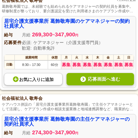
社会福祉法人 敬寿会
葛飾敬寿園では、未経験でも始められるケアマネジャーの契約社員を募集中。
研修制度が整っており、要介護認定を受けた利用者さまのケアプラン作成や相
談援助業務がお任せします。正社員登用制度もあり、昇給や賞与でスタッフの
頑張りを評価、定時で帰れる職場で家庭との両立も可能です。休日も十分に配
居宅介護支援事業所 葛飾敬寿園のケアマネジャーの契約
慮しています。
社員求人
269,300
347,900
給与
月給
~
円
応募要件
必須: ケアマネジャー（介護支援専門員）
歓迎: 自動車免許
就業時間
休憩
月
火
水
木
金
土
日
募集
募集
募集
募集
募集
募集
募集
日勤
8:30
17:30
60分
～
応募画面へ進む
お気に入り
に
追加
社会福祉法人 敬寿会
ケアハウス併設の「居宅介護支援事業所葛飾敬寿園」で主任ケアマネジャーと
して活躍し、ケアプラン作成や相談支援業務と地域連携調整など、職業的な面
白さを追求できます。また、年間公休114日＋平均有休取得11日で働くことが
でき、通勤はJRと京成線の便利な立地にあります。
居宅介護支援事業所 葛飾敬寿園の主任ケアマネジャーの
契約社員求人
274,300
347,900
給与
月給
~
円