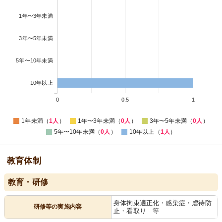
1年〜3年未満
3年〜5年未満
5年〜10年未満
10年以上
0
0.5
1
1年未満（
1人
）
1年〜3年未満（
0人
）
3年〜5年未満（
0人
）
5年〜10年未満（
0人
）
10年以上（
1人
）
教育体制
教育・研修
身体拘束適正化・感染症・虐待防
研修等の実施内容
止・看取り 等