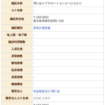
施設名称
博仁会ケアサポートセンターひまわり
カナ名称
-
〒198-0002
施設所在地
東京都青梅市富岡1-318
施設種別
居宅介護支援
地上階・地下階
-
施設利用階数
-
入居定員
-
居室総数
-
敷地面積
-
延床面積
-
居室面積
-
建物構造
-
運営法人
社会福祉法人 博仁会
運営法人カナ名称
ヒロヒトカイ