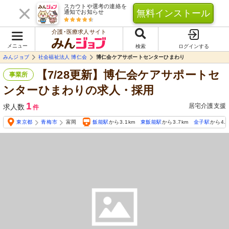
スカウトや選考の連絡を
無料インストール
通知でお知らせ
介護･医療求人サイト
メニュー
検索
ログインする
みんジョブ
社会福祉法人 博仁会
博仁会ケアサポートセンターひまわり
【7/28更新】博仁会ケアサポートセ
事業所
ンターひまわりの求人・採用
1
居宅介護支援
求人数
件
東京都
青梅市
富岡
飯能駅
から3.1km
東飯能駅
から3.7km
金子駅
から4.1