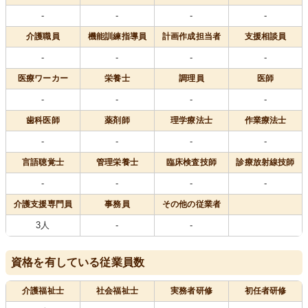
-
-
-
-
介護職員
機能訓練指導員
計画作成担当者
支援相談員
-
-
-
-
医療
ワーカー
栄養士
調理員
医師
-
-
-
-
歯科医師
薬剤師
理学療法士
作業療法士
-
-
-
-
言語聴覚士
管理栄養士
臨床検査技師
診療放射線技師
-
-
-
-
介護支援専門員
事務員
その他の従業者
3人
-
-
資格を有している従業員数
介護福祉士
社会福祉士
実務者研修
初任者研修