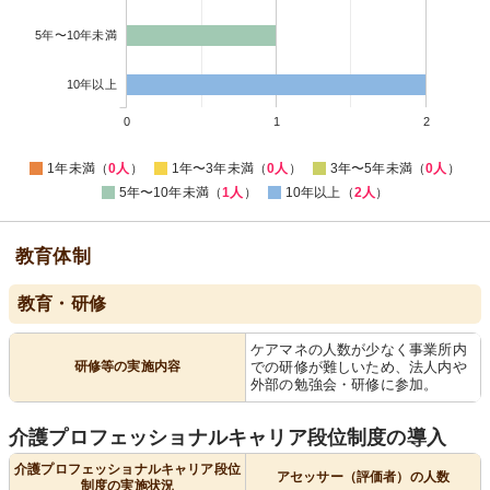
5年〜10年未満
10年以上
0
1
2
1年未満（
0人
）
1年〜3年未満（
0人
）
3年〜5年未満（
0人
）
5年〜10年未満（
1人
）
10年以上（
2人
）
教育体制
教育・研修
ケアマネの人数が少なく事業所内
研修等の実施内容
での研修が難しいため、法人内や
外部の勉強会・研修に参加。
介護プロフェッショナルキャリア段位制度の導入
介護プロフェッショナルキャリア段位
アセッサー（評価者）の人数
制度の実施状況