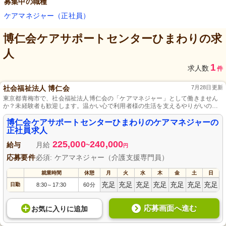
募集中の職種
ケアマネジャー（正社員）
博仁会ケアサポートセンターひまわり
の求
人
1
求人数
件
社会福祉法人 博仁会
7月28日更新
東京都青梅市で、社会福祉法人博仁会の「ケアマネジャー」として働きません
か？未経験者も歓迎します。温かい心で利用者様の生活を支えるやりがいのあ
る仕事です。正社員として安定した環境で専門スキルを伸ばし、地域の「暮ら
しやすい日々」を支えていきましょう。経験豊富な先輩スタッフのサポートで
博仁会ケアサポートセンターひまわりのケアマネジャーの
安心してキャリアをスタート。地域密着の支援に興味のある方、ぜひご応募く
正社員求人
ださい。
225,000
240,000
給与
月給
~
円
応募要件
必須: ケアマネジャー（介護支援専門員）
就業時間
休憩
月
火
水
木
金
土
日
充足
充足
充足
充足
充足
充足
充足
日勤
8:30
17:30
60分
～
応募画面へ進む
お気に入り
に
追加