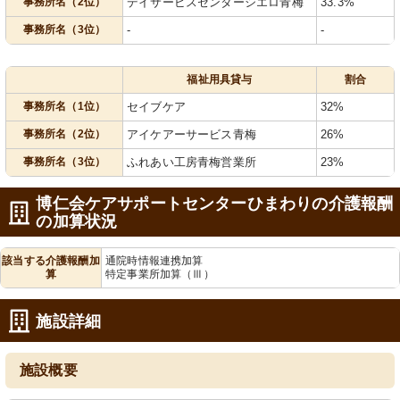
事務所名（2位）
デイサービスセンターシエロ青梅
33.3%
事務所名（3位）
-
-
福祉用具貸与
割合
事務所名（1位）
セイブケア
32%
事務所名（2位）
アイケアーサービス青梅
26%
事務所名（3位）
ふれあい工房青梅営業所
23%
博仁会ケアサポートセンターひまわりの介護報酬
の加算状況
該当する介護報酬加
通院時情報連携加算
算
特定事業所加算（Ⅲ）
施設詳細
施設概要