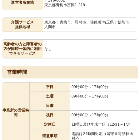
〒198-0002
運営者所在地
東京都青梅市富岡1-318
介護サービス
東京都：青梅市、羽村市、瑞穂町 埼玉県：飯能市、
提供地域
入間市
高齢者の方と障害者の
方が同時一体的に利用
なし
できるサービス
営業時間
平日
09時00分～17時00分
土曜
09時00分～17時00分
日曜
-
事業所の営業時
間
祝日
09時00分～17時00分
定休日
日曜日及び年末年始（12/31～1/3）
電話は24時間対応（留守番電話転送
留意事項
対応）