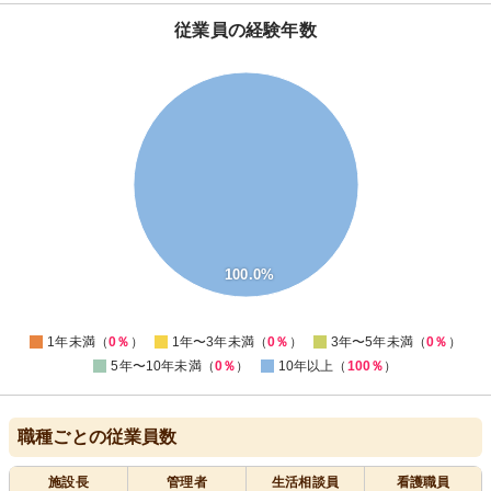
従業員の経験年数
110
100
90
80
70
60
50
40
30
20
100.0%
10
0
-10
0
1年未満（
0％
）
1年〜3年未満（
0％
）
3年〜5年未満（
0％
）
5年〜10年未満（
0％
）
10年以上（
100％
）
職種ごとの従業員数
施設長
管理者
生活相談員
看護職員