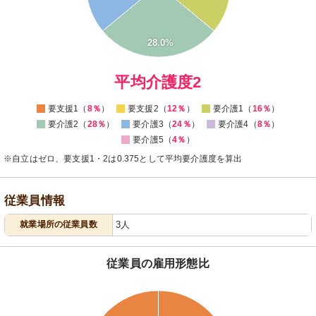
14
12
10
8
28.0%
6
4
2
0
平均介護度2
要支援1（
8％
）
要支援2（
12％
）
要介護1（
16％
）
要介護2（
28％
）
要介護3（
24％
）
要介護4（
8％
）
要介護5（
4％
）
※自立はゼロ、要支援1・2は0.375として平均要介護度を算出
従業員情報
就業場所の従業員数
3人
従業員の雇用形態比
110
100
90