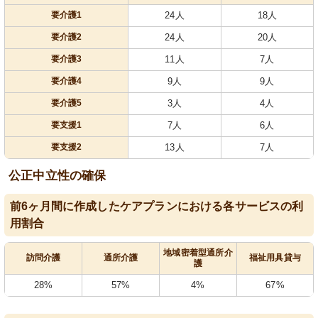
要介護1
24人
18人
要介護2
24人
20人
要介護3
11人
7人
要介護4
9人
9人
要介護5
3人
4人
要支援1
7人
6人
要支援2
13人
7人
公正中立性の確保
前6ヶ月間に作成したケアプランにおける各サービスの利
用割合
地域密着型通所介
訪問介護
通所介護
福祉用具貸与
護
28%
57%
4%
67%