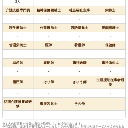
3人
-
-
-
介護支援専門員
精神保健福祉士
社会福祉主事
栄養士
-
-
-
-
理学療法士
作業療法士
言語聴覚士
視能訓練士
-
-
-
-
管理栄養士
医師
看護師
保健師
-
-
-
-
助産師
薬剤師
歯科医師
歯科衛生士
-
-
-
-
生活援助従事者研
指圧師
はり師
きゅう師
修
-
-
-
-
訪問介護員養成研
義肢装具士
その他
修
-
-
-
※１人の従業員が複数の資格を取得している場合があります。
※特定施設（介護付き有料老人ホームなど）以外の場合は、外部の介護サービスを含めたおお