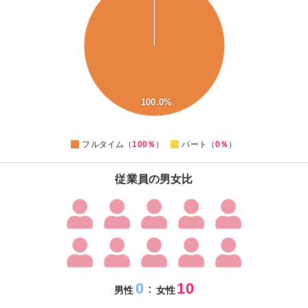
80
70
60
50
40
30
20
100.0%
10
0
-10
0
フルタイム（
100％
）
パート（
0％
）
従業員の男女比
0
10
：
男性
女性