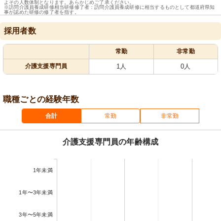
よその人数体制となります。あらかじめご了承ください。
※訪問介護員養成研修相当研修修了者：訪問介護員養成研修に相当するものとして都道府県知
事が認めた研修の修了者を指す。
採用者数
常勤
非常勤
介護支援専門員
1人
0人
職種ごとの経験年数
合計
常勤
非常勤
介護支援専門員の年齢構成
1年未満
1年〜3年未満
3年〜5年未満