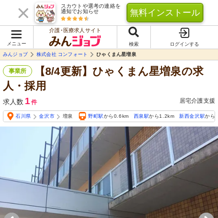
スカウトや選考の連絡を
無料インストール
通知でお知らせ
介護･医療求人サイト
メニュー
検索
ログインする
みんジョブ
株式会社 コンフォート
ひゃくまん星増泉
【8/4更新】ひゃくまん星増泉の求
事業所
人・採用
1
居宅介護支援
求人数
件
石川県
金沢市
増泉
野町駅
から0.6km
西泉駅
から1.2km
新西金沢駅
から2