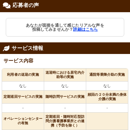
応募者の声
あなたが面接を通して感じたリアルな声を
投稿してみませんか？
詳細はこちら
サービス情報
サービス内容
送迎時における居宅内介
利用者の送迎の実施
通院等乗降介助の実施
助等の実施
なし
なし
なし
頻回の２０分未満の身体
定期巡回サービスの実施
随時訪問サービスの実施
介護の実施
-
-
-
定期巡回・随時対応型訪
オペレーションセンター
問介護看護事業所との連
の有無
携（予防を除く）