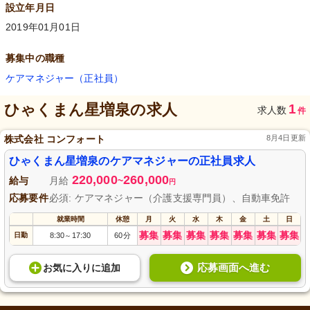
設立年月日
2019年01月01日
募集中の職種
ケアマネジャー（正社員）
ひゃくまん星増泉
の求人
1
求人数
件
株式会社 コンフォート
8月4日更新
ひゃくまん星増泉のケアマネジャーの正社員求人
220,000
260,000
給与
月給
~
円
応募要件
必須: ケアマネジャー（介護支援専門員）、自動車免許
就業時間
休憩
月
火
水
木
金
土
日
募集
募集
募集
募集
募集
募集
募集
日勤
8:30
17:30
60分
～
応募画面へ進む
お気に入り
に
追加