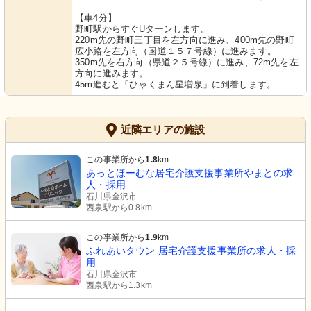
【車4分】
野町駅からすぐUターンします。
220m先の野町三丁目を左方向に進み、400m先の野町
広小路を左方向（国道１５７号線）に進みます。
350m先を右方向（県道２５号線）に進み、72m先を左
方向に進みます。
45m進むと「ひゃくまん星増泉」に到着します。
近隣エリアの施設
この事業所から
1.8
km
あっとほーむな居宅介護支援事業所やまとの求
人・採用
石川県金沢市
西泉駅から0.8km
この事業所から
1.9
km
ふれあいタウン 居宅介護支援事業所の求人・採
用
石川県金沢市
西泉駅から1.3km