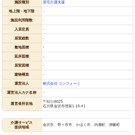
施設種別
居宅介護支援
地上階・地下階
-
施設利用階数
-
入居定員
-
居室総数
-
敷地面積
-
延床面積
-
居室面積
-
建物構造
-
運営法人
株式会社 コンフォート
運営法人カナ名称
-
〒921-8025
運営者所在地
石川県金沢市増泉1-16-41
介護サービス
金沢市、野々市市、かほく市、内灘町、津幡町
提供地域