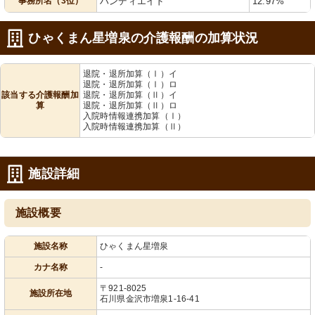
事務所名（3位）
ハンディエイド
12.97%
ひゃくまん星増泉の介護報酬の加算状況
退院・退所加算（Ⅰ）イ
退院・退所加算（Ⅰ）ロ
該当する介護報酬加
退院・退所加算（Ⅱ）イ
算
退院・退所加算（Ⅱ）ロ
入院時情報連携加算（Ⅰ）
入院時情報連携加算（Ⅱ）
施設詳細
施設概要
施設名称
ひゃくまん星増泉
カナ名称
-
〒921-8025
施設所在地
石川県金沢市増泉1-16-41