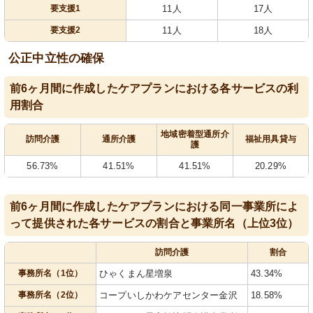
要支援1
11人
17人
要支援2
11人
18人
公正中立性の確保
前6ヶ月間に作成したケアプランにおける各サービスの利
用割合
地域密着型通所介
訪問介護
通所介護
福祉用具貸与
護
56.73%
41.51%
41.51%
20.29%
前6ヶ月間に作成したケアプランにおける同一事業所によ
って提供された各サービスの割合と事業所名（上位3位）
訪問介護
割合
事務所名（1位）
ひゃくまん星増泉
43.34%
事務所名（2位）
コープいしかわケアセンター金沢
18.58%