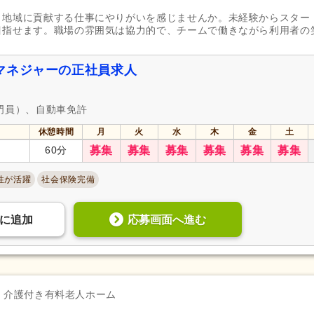
、地域に貢献する仕事にやりがいを感じませんか。未経験からスター
目指せます。職場の雰囲気は協力的で、チームで働きながら利用者の
マネジャーの正社員求人
門員）、自動車免許
休憩時間
月
火
水
木
金
土
60分
募集
募集
募集
募集
募集
募集
性が活躍
社会保険完備
応募画面へ進む
に
追加
介護付き有料老人ホーム