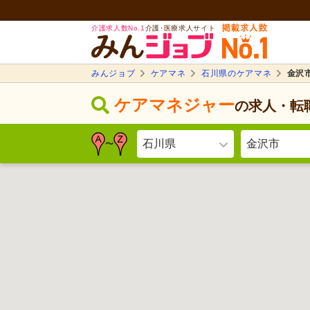
介護求人数No.1
介護･医療求人サイト
みんジョブ
ケアマネ
石川県のケアマネ
金沢
ケアマネジャー
の求人・転
石川県
金沢市
〜