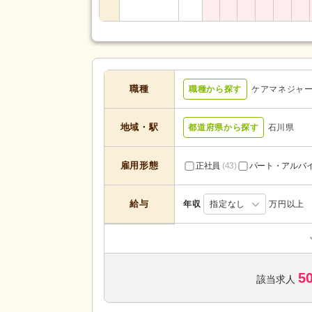
職種
職種から探す
ケアマネジャ
地域・駅
都道府県から探す
石川県
雇用形態
正社員
(43)
パート・アルバ
給与
年収
指定なし
万円以上
居宅介護支援
(21)
介護付き有料老人ホーム
(1)
サービスの種
類
5
介護老人保健施設
(1)
該当求人
地域包括支援センター
(7)