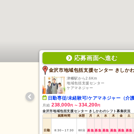
応募画面
へ
進む
金沢市地域包括支援センター きしか
津幡駅から2.6Km
地域包括支援センター
ケアマネジャー
日勤専従/未経験可/ケアマネジャー（介護支援専門員
238,000
334,200
月給
円
〜
円
金沢市地域包括支援センター きしかわのシフト募集状況
就業時間
休憩
月
火
水
木
金
土
日勤
8:30
～
17:30
60
分
募集
募集
募集
募集
募集
募集