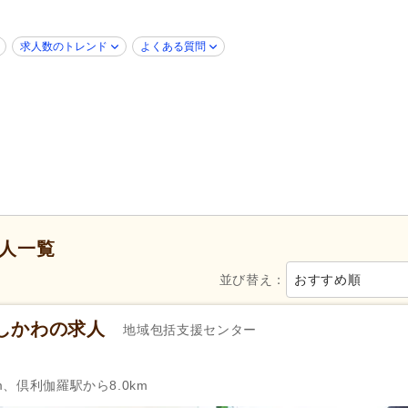
ブランク可
(42)
学歴不問
(44)
子育てママパパ活躍
(42)
40代活躍
(42)
求人数のトレンド
よくある質問
60代活躍
(22)
ネイル可
(1)
ハローワーク求人を除く
(11)
掲載7日以内
(2)
掲載30日以内
(7)
女性が活躍
(42)
シフト制
(1)
日勤のみ可
(46)
午後のみ可
(1)
時短勤務相談可
(3)
週3日から可
(1)
週4日から可
(3)
人一覧
即日勤務可
(4)
並び替え：
おすすめ順
社会福祉主事任用
(1)
介護支援専門員（ケアマネジ
(48)
しかわの求人
地域包括支援センター
認知症介護実践者研修
(1)
週休2日
(22)
土日休み
(8)
m、倶利伽羅駅から8.0km
土曜休み
(6)
日曜休み
(10)