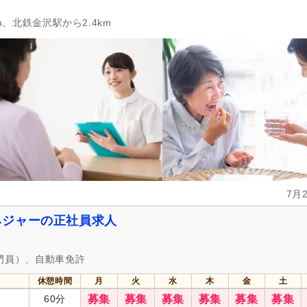
m、北鉄金沢駅から2.4km
7月
ネジャーの正社員求人
門員）、自動車免許
休憩時間
月
火
水
木
金
土
60分
募集
募集
募集
募集
募集
募集