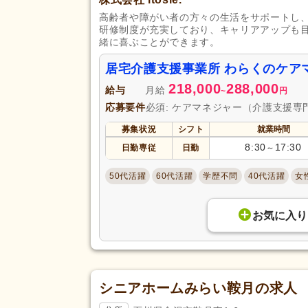
高齢者や障がい者の方々の生活をサポートし
研修制度が充実しており、キャリアアップも
緒に喜ぶことができます。
居宅介護支援事業所 わらくのケア
218,000
288,000
給与
月給
~
円
応募要件
必須: ケアマネジャー（介護支援専
募集状況
シフト
就業時間
8:30
17:30
日勤専従
日勤
～
50代活躍
60代活躍
学歴不問
40代活躍
女
お気に入り
シニアホームみらい鞍月の求人