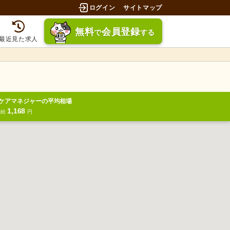
ログイン
サイトマップ
無料
会員登録
で
する
最近見た求人
ケアマネジャーの平均相場
1,168
時給
円