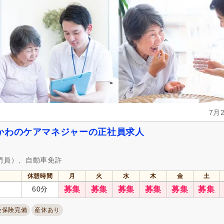
年間休日120日以上
(8)
産休あり
(41)
介護休業
(19)
看護休暇
(18)
冬季休暇
(3)
年末年始休暇
(6)
社会保険完備
(50)
研修制度あり
(42)
昇給あり
(49)
復職支援あり
(10)
住宅手当
(6)
資格取得支援あり
(6)
人事評価制度あり
(42)
処遇改善手当
(8)
7月
資格手当
(31)
扶養控除内考慮あり
(1)
再雇用制度あり
(24)
正社員登用あり
(3)
かわのケアマネジャーの正社員求人
自動車通勤可
(42)
自転車通勤可
(41)
門員）、自動車免許
休憩時間
月
火
水
木
金
土
60分
募集
募集
募集
募集
募集
募集
会保険完備
産休あり