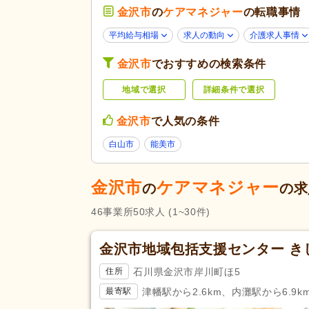
金沢市
の
ケアマネジャー
未経験可
(31)
の転職事情
年齢不問
(22)
平均給与相場
求人の動向
介護求人事情
50代活躍
(42)
応募条件・こ
金沢市
でおすすめの検索条件
だわり
Web面接可
(1)
地域で選択
詳細条件で選択
掲載14日以内
(2)
スピード対応
(6)
金沢市
で人気の条件
残業ほぼなし
(49)
白山市
能美市
午前のみ可
(1)
勤務形態
週2日から可
(1)
金沢市
ケアマネジャー
の
の求
シフト相談可
(42)
46
事業所
50
求人
(1~30件)
社会福祉士
(1)
応募資格
金沢市地域包括支援センター き
自動車免許
(36)
石川県金沢市岸川町ほ5
住所
完全週休2日
(7)
津幡駅から2.6km、内灘駅から6.9k
最寄駅
土日祝休み
(6)