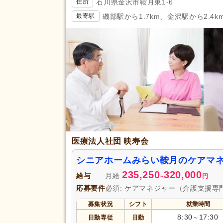
石川県金沢市鞍月東1-6
住所
磯部駅から1.7km、金沢駅から2.4k
最寄駅
医療法人社団 映寿会
シニアホームみらい鞍月のケアマ
235,250
320,000
給与
月給
~
円
応募要件
必須: ケアマネジャー（介護支援専
募集状況
シフト
就業時間
8:30
17:30
日勤専従
日勤
～