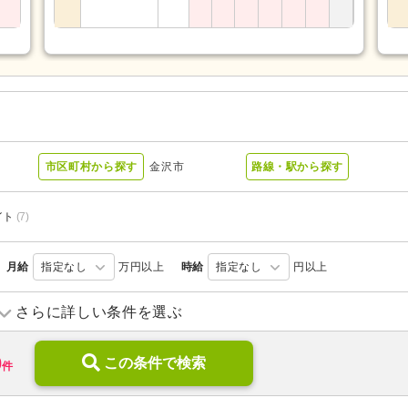
ー
市区町村から探す
金沢市
路線・駅から探す
イト
(7)
月給
指定なし
万円以上
時給
指定なし
円以上
訪問介護
(2)
デイサービス
(1)
さらに詳しい条件を選ぶ
サービス付き高齢者向け住宅
(1)
特別養護老人ホーム
(4)
0
介護医療院・療養病床
この条件で検索
(1)
グループホーム
(2)
件
看護小規模多機能型居宅介護
(6)