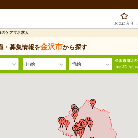
お気に入り
市のケアマネ求人
金沢市
職・募集情報を
から探す
金沢市周辺の
月給
時給
21
月給
万円