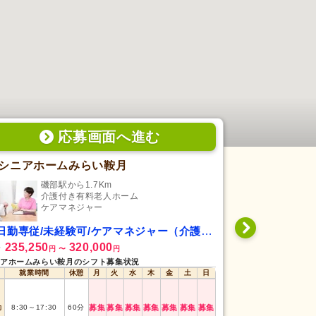
応募画面
へ
進む
シニアホームみらい鞍月
ふれあいタ
磯部駅から1.7Km
野町
介護付き有料老人ホーム
居
ケアマネジャー
ケ
日勤専従/未経験可/ケアマネジャー（介護支援専門員）
日勤専従/未経
235,250
320,000
222,000
給
月給
円
〜
円
円
アホームみらい鞍月のシフト募集状況
ふれあいタウン 居
就業時間
休憩
月
火
水
木
金
土
日
就業時間
勤
8:30
～
17:30
60
分
募集
募集
募集
募集
募集
募集
募集
日勤
8:30
～
17:30