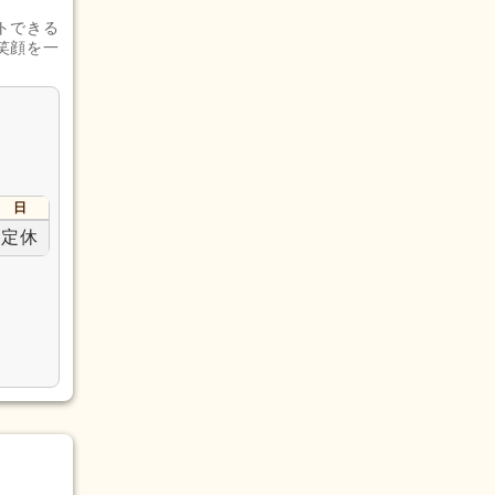
トできる
笑顔を一
日
定休