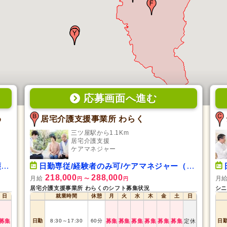
応募画面
へ
進む
わ
居宅介護支援事業所 わらく
三ツ屋駅から1.1Km
居宅介護支援
ケアマネジャー
）
日勤専従/経験者のみ可/ケアマネジャー（介護支援専門員）
218,000
288,000
月給
月
円
〜
円
居宅介護支援事業所 わらくのシフト募集状況
シニ
日
就業時間
休憩
月
火
水
木
金
土
日
募集
日勤
8:30
～
17:30
60
分
募集
募集
募集
募集
募集
募集
定休
日