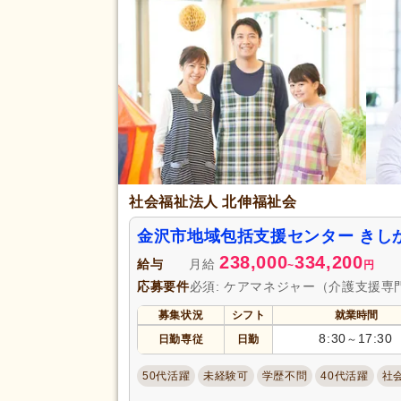
休日・休暇
年間休日110日以上
(11)
育休あり
(49)
夏季休暇
(3)
賞与あり
(38)
企業年金
(5)
退職金あり
(36)
給与・手当
福利厚生
通勤手当
(42)
社会福祉法人 北伸福祉会
託児施設あり
(5)
扶養手当
(6)
金沢市地域包括支援センター きし
238,000
334,200
駅近
(6)
給与
月給
~
円
アクセス
応募要件
必須: ケアマネジャー（介護支援専
バイク通勤可
(3)
募集状況
シフト
就業時間
8:30
17:30
日勤専従
日勤
～
50代活躍
未経験可
学歴不問
40代活躍
社