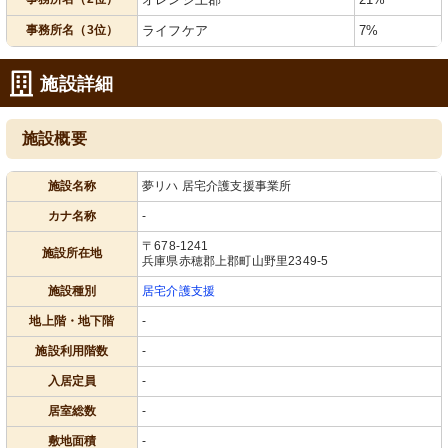
事務所名（3位）
ライフケア
7%
施設詳細
施設概要
施設名称
夢リハ 居宅介護支援事業所
カナ名称
-
〒678-1241
施設所在地
兵庫県赤穂郡上郡町山野里2349-5
施設種別
居宅介護支援
地上階・地下階
-
施設利用階数
-
入居定員
-
居室総数
-
敷地面積
-