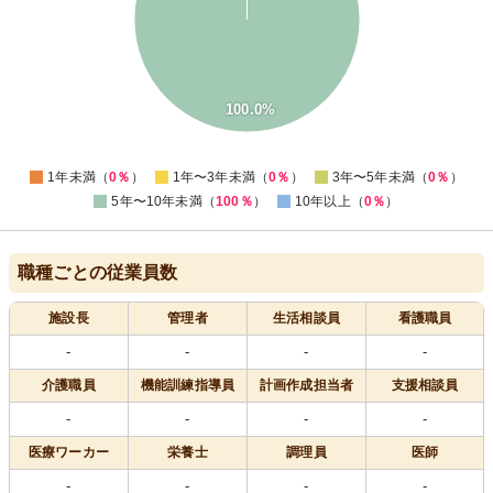
60
50
40
30
20
100.0%
10
0
-10
0
1年未満（
0％
）
1年〜3年未満（
0％
）
3年〜5年未満（
0％
）
5年〜10年未満（
100％
）
10年以上（
0％
）
職種ごとの従業員数
施設長
管理者
生活相談員
看護職員
-
-
-
-
介護職員
機能訓練指導員
計画作成担当者
支援相談員
-
-
-
-
医療
ワーカー
栄養士
調理員
医師
-
-
-
-