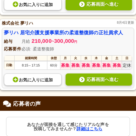
応募画面へ進む
お気に入り
に
追加
株式会社 夢リハ
8月4日更新
夢リハ 居宅介護支援事業所の柔道整復師の正社員求人
210,000
300,000
給与
月給
~
円
応募要件
必須: 柔道整復師
就業時間
休憩
月
火
水
木
金
土
日
募集
募集
募集
募集
募集
募集
定休
日勤
8:15
17:15
60分
～
応募画面へ進む
お気に入り
に
追加
応募者の声
あなたが面接を通して感じたリアルな声を
投稿してみませんか？
詳細はこちら