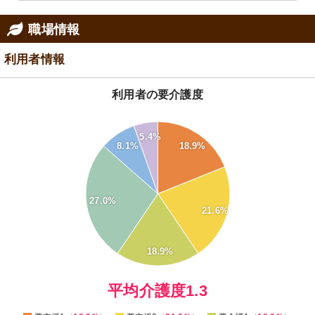
職場情報
利用者情報
利用者の要介護度
5.4%
25
8.1%
18.9%
20
15
27.0%
21.6%
10
5
18.9%
0
0
平均介護度1.3