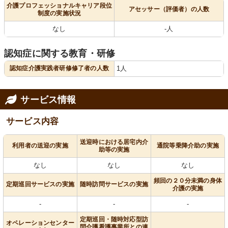
介護プロフェッショナルキャリア段位
アセッサー（評価者）の人数
制度の実施状況
なし
-人
認知症に関する教育・研修
認知症介護実践者研修修了者の人数
1人
サービス情報
サービス内容
送迎時における居宅内介
利用者の送迎の実施
通院等乗降介助の実施
助等の実施
なし
なし
なし
頻回の２０分未満の身体
定期巡回サービスの実施
随時訪問サービスの実施
介護の実施
-
-
-
定期巡回・随時対応型訪
オペレーションセンター
問介護看護事業所との連