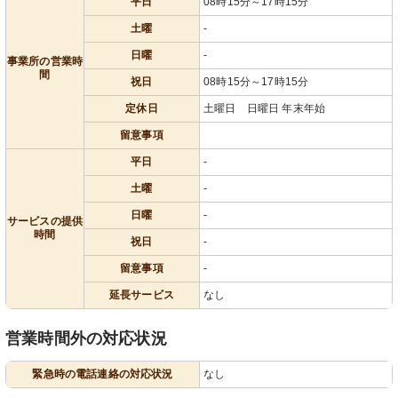
平日
08時15分～17時15分
土曜
-
日曜
-
事業所の営業時
間
祝日
08時15分～17時15分
定休日
土曜日 日曜日 年末年始
留意事項
平日
-
土曜
-
日曜
-
サービスの提供
時間
祝日
-
留意事項
-
延長サービス
なし
営業時間外の対応状況
緊急時の電話連絡の対応状況
なし