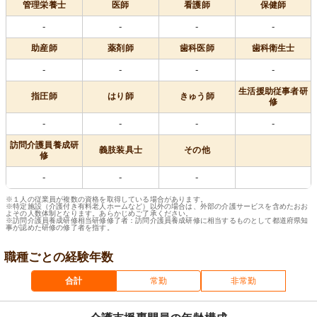
管理栄養士
医師
看護師
保健師
-
-
-
-
助産師
薬剤師
歯科医師
歯科衛生士
-
-
-
-
生活援助従事者研
指圧師
はり師
きゅう師
修
-
-
-
-
訪問介護員養成研
義肢装具士
その他
修
-
-
-
※１人の従業員が複数の資格を取得している場合があります。
※特定施設（介護付き有料老人ホームなど）以外の場合は、外部の介護サービスを含めたおお
よその人数体制となります。あらかじめご了承ください。
※訪問介護員養成研修相当研修修了者：訪問介護員養成研修に相当するものとして都道府県知
事が認めた研修の修了者を指す。
職種ごとの経験年数
合計
常勤
非常勤