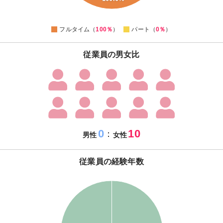
0
-10
0
フルタイム（
100％
）
パート（
0％
）
従業員の男女比
0
10
：
男性
女性
従業員の経験年数
110
100
90
80
70