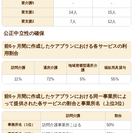
要介護5
-
-
要支援1
14人
15人
要支援2
7人
12人
公正中立性の確保
前6ヶ月間に作成したケアプランにおける各サービスの利
用割合
地域密着型通所介
訪問介護
通所介護
福祉用具貸与
護
11%
72%
5%
55%
前6ヶ月間に作成したケアプランにおける同一事業所によ
って提供された各サービスの割合と事業所名（上位3位）
訪問介護
割合
事務所名（1位）
訪問介護事業所こはる
50%