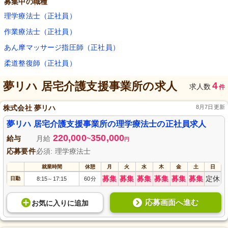
募集中の職種
理学療法士（正社員）
作業療法士（正社員）
あん摩マッサージ指圧師（正社員）
柔道整復師（正社員）
夢リハ 居宅介護支援事業所
の求人
4
求人数
件
株式会社 夢リハ
8月7日更新
夢リハ 居宅介護支援事業所の理学療法士の正社員求人
220,000
350,000
給与
月給
~
円
応募要件
必須: 理学療法士
就業時間
休憩
月
火
水
木
金
土
日
募集
募集
募集
募集
募集
募集
定休
日勤
8:15
17:15
60分
～
応募画面へ進む
お気に入り
に
追加