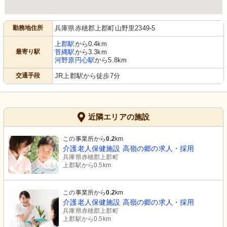
勤務地住所
兵庫県赤穂郡上郡町山野里2349-5
上郡駅
から0.4km
最寄り駅
苔縄駅
から3.3km
河野原円心駅
から5.8km
交通手段
JR上郡駅から徒歩7分
近隣エリアの施設
この事業所から
0.2
km
介護老人保健施設 高嶺の郷の求人・採用
兵庫県赤穂郡上郡町
上郡駅から0.5km
この事業所から
0.2
km
介護老人保健施設 高嶺の郷の求人・採用
兵庫県赤穂郡上郡町
上郡駅から0.5km