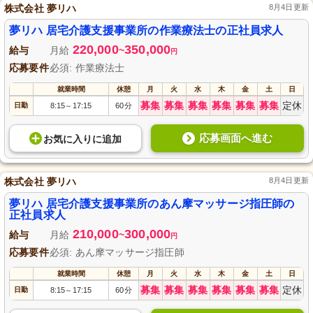
株式会社 夢リハ
8月4日更新
夢リハ 居宅介護支援事業所の作業療法士の正社員求人
220,000
350,000
給与
月給
~
円
応募要件
必須: 作業療法士
就業時間
休憩
月
火
水
木
金
土
日
募集
募集
募集
募集
募集
募集
定休
日勤
8:15
17:15
60分
～
応募画面へ進む
お気に入り
に
追加
株式会社 夢リハ
8月4日更新
夢リハ 居宅介護支援事業所のあん摩マッサージ指圧師の
正社員求人
210,000
300,000
給与
月給
~
円
応募要件
必須: あん摩マッサージ指圧師
就業時間
休憩
月
火
水
木
金
土
日
募集
募集
募集
募集
募集
募集
定休
日勤
8:15
17:15
60分
～