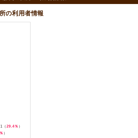
所の
利用者情報
1（
29.4％
）
4％
）