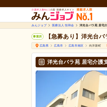
介護求人数No.1
介護･医療求人サイト
みんジョブ
医療法人 恒和会
洋光台バラ苑 居宅
【急募あり】洋光台バ
事業所
広島県
広島市
広島市南区
向洋新町
洋光台バラ苑 居宅介護