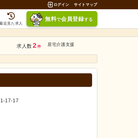
ログイン
サイトマップ
無料
会員登録
で
する
最近見た求人
2
居宅介護支援
求人数
件
17-17