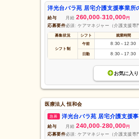
洋光台バラ苑 居宅介護支援事業所
260,000
310,000
給与
月給
~
円
応募要件
必須: ケアマネジャー（介護支援専
募集状況
シフト
就業時間
8:30
12:30
午前
～
シフト制
8:30
17:30
日勤
～
お気に入り
医療法人 恒和会
洋光台バラ苑 居宅介護支援
急募
240,000
280,000
給与
月給
~
円
応募要件
必須: ケアマネジャー（介護支援