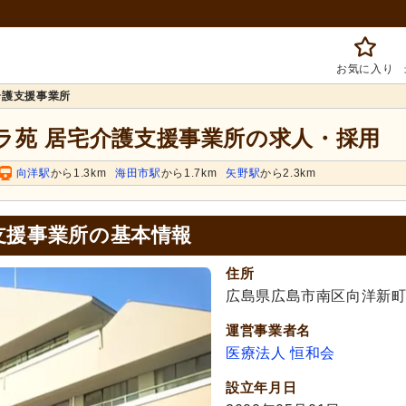
お気に入り
介護支援事業所
ラ苑 居宅介護支援事業所の求人・採用
向洋駅
から1.3km
海田市駅
から1.7km
矢野駅
から2.3km
支援事業所の基本情報
住所
広島県広島市南区向洋新町1-
運営事業者名
医療法人 恒和会
設立年月日