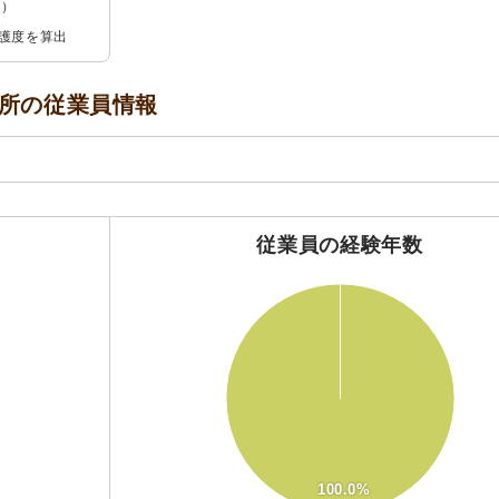
％
）
介護度を算出
所の
従業員情報
従業員の経験年数
110
100
90
80
70
60
50
40
30
20
100.0%
10