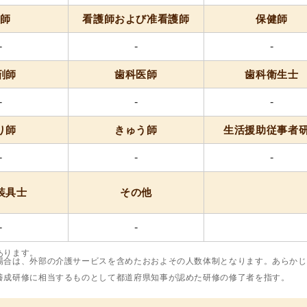
医師
看護師および准看護師
保健師
-
-
-
剤師
歯科医師
歯科衛生士
-
-
-
り師
きゅう師
生活援助従事者
-
-
-
装具士
その他
-
-
あります。
場合は、外部の介護サービスを含めたおおよその人数体制となります。あらかじ
養成研修に相当するものとして都道府県知事が認めた研修の修了者を指す。