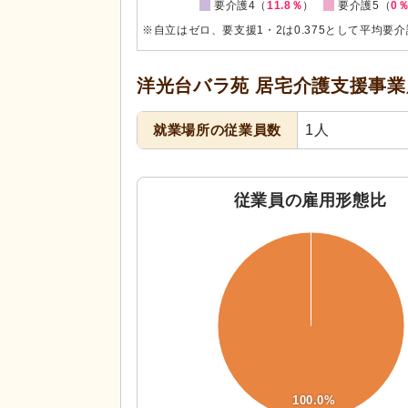
要介護4（
11.8％
）
要介護5（
0
※自立はゼロ、要支援1・2は0.375として平均要
洋光台バラ苑 居宅介護支援事業
就業場所の従業員数
1人
従業員の雇用形態比
110
100
90
80
70
60
50
40
30
20
100.0%
10