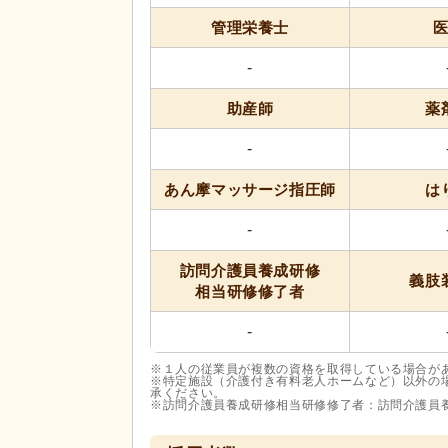
管理栄養士
-
助産師
薬
-
あん摩マッサージ
指圧師
は
-
訪問介護員養成研修
義肢
相当研修修了者
-
※１人の従業員が複数の資格を取得している場合が
※特定施設（介護付き有料老人ホームなど）以外の
承ください。
※訪問介護員養成研修相当研修修了者：訪問介護員