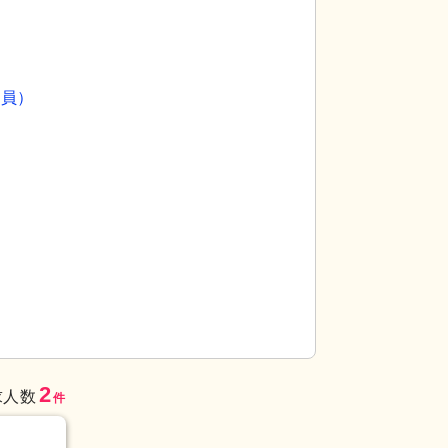
）
社員）
込む広々としたエントランスです。来訪者を優しい
浴室
清潔感溢れる
ックスできる時間を
2
求人数
件