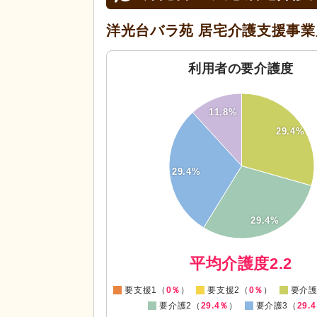
洋光台バラ苑 居宅介護支援事業
利用者の要介護度
30
11.8%
25
29.4%
20
15
29.4%
10
5
29.4%
0
0
平均介護度2.2
要支援1（
0％
）
要支援2（
0％
）
要介護
要介護2（
29.4％
）
要介護3（
29.