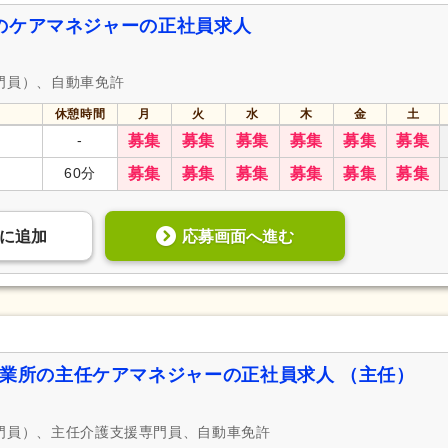
のケアマネジャーの正社員求人
門員）、自動車免許
休憩時間
月
火
水
木
金
土
-
募集
募集
募集
募集
募集
募集
60分
募集
募集
募集
募集
募集
募集
応募画面へ進む
に
追加
事業所の主任ケアマネジャーの正社員求人 （主任）
専門員）、主任介護支援専門員、自動車免許