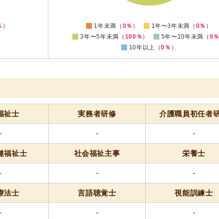
0
-10
0
％
）
1年未満（
0％
）
1年〜3年未満（
0％
）
3年〜5年未満（
100％
）
5年〜10年未満（
0
10年以上（
0％
）
福祉士
実務者研修
介護職員
初任者
-
-
-
健福祉士
社会福祉主事
栄養士
-
-
-
療法士
言語聴覚士
視能訓練士
-
-
-