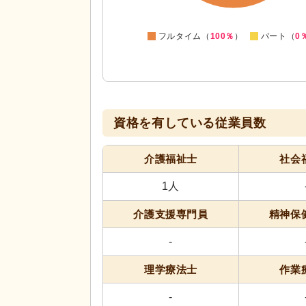
0
-10
0
フルタイム（
100％
）
パート（
0
資格を有している従業員数
介護福祉士
社会
1人
介護支援専門員
精神保
-
理学療法士
作業
-