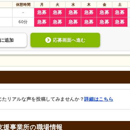
休憩時間
月
火
水
木
金
土
-
急募
急募
急募
急募
急募
急募
60分
急募
急募
急募
急募
急募
急募
応募画面へ進む
に
追加
じたリアルな声を投稿してみませんか？
詳細はこちら
支援事業所の
職場情報