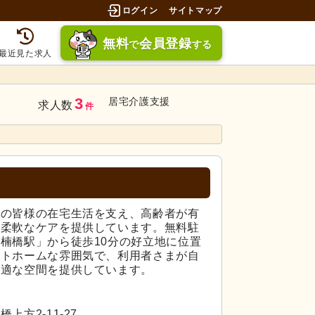
ログイン
サイトマップ
無料
会員登録
で
する
最近見た求人
3
居宅介護支援
求人数
件
域の皆様の在宅生活を支え、高齢者が有
に柔軟なケアを提供しています。無料駐
楠橋駅」から徒歩10分の好立地に位置
ットホームな雰囲気で、利用者さまが自
快適な空間を提供しています。
方2-11-27