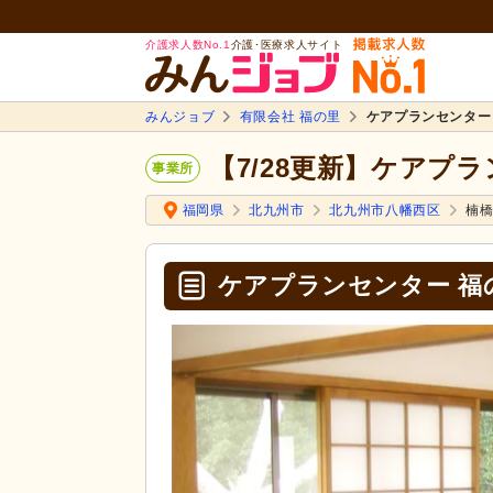
介護求人数No.1
介護･医療求人サイト
みんジョブ
有限会社 福の里
ケアプランセンター
【7/28更新】ケアプ
事業所
福岡県
北九州市
北九州市八幡西区
楠
ケアプランセンター 福