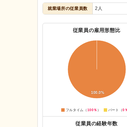
就業場所の従業員数
2人
従業員の雇用形態比
110
100
90
80
70
60
50
40
30
20
100.0%
10
0
-10
0
フルタイム（
100％
）
パート（
0
従業員の経験年数