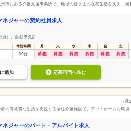
九州市にある介護支援事業所で、地域の皆さまの在宅生活を支え、無
マネジャーの契約社員求人
門員）、自動車免許
休憩時間
月
火
水
木
金
土
60分
募集
募集
募集
募集
募集
募集
応募画面へ進む
に
追加
7月
齢者の有意義な生活を支援する居住介護施設で、アットホームな環境
マネジャーのパート・アルバイト求人