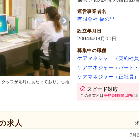
運営事業者名
有限会社 福の里
設立年月日
2004年08月01日
募集中の職種
ケアマネジャー（契約社
ケアマネジャー（パート
ケアマネジャー（正社員
スタッフが応対にあたっており、心地
居室
広々とした居室は、明るく
できます。
スピード対応
この事業所は
平均24時間以内
に
の求人
7月