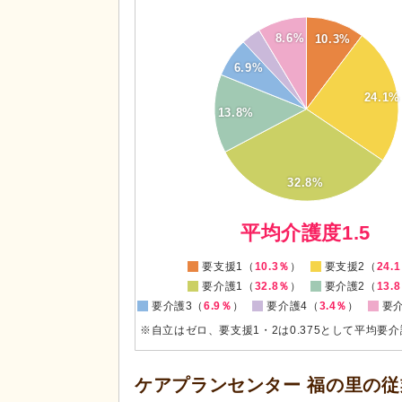
35
8.6%
10.3%
30
6.9%
25
24.1%
20
13.8%
15
10
32.8%
5
0
平均介護度1.5
要支援1（
10.3％
）
要支援2（
24.
要介護1（
32.8％
）
要介護2（
13.
要介護3（
6.9％
）
要介護4（
3.4％
）
要
※自立はゼロ、要支援1・2は0.375として平均要
ケアプランセンター 福の里の
従