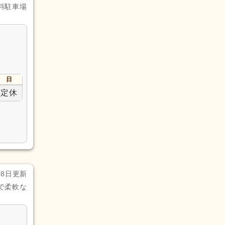
料駐車場
日
定休
28日更新
で柔軟な