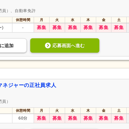
門員）、自動車免許
休憩時間
月
火
水
木
金
土
〜)
-
募集
募集
募集
募集
募集
募集
応募画面へ進む
に
追加
マネジャーの正社員求人
門員）
休憩時間
月
火
水
木
金
土
60分
募集
募集
募集
募集
募集
募集