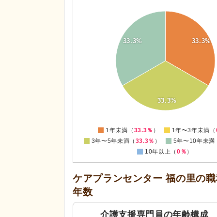
35
30
33.3%
33.3%
25
20
15
10
5
33.3%
0
0
1年未満（
33.3％
）
1年〜3年未満（
3年〜5年未満（
33.3％
）
5年〜10年未満
10年以上（
0％
）
ケアプランセンター 福の里の
職
年数
介護支援専門員の年齢構成