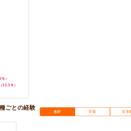
0％
）
（
33.3％
）
種ごとの経験
合計
常勤
非常