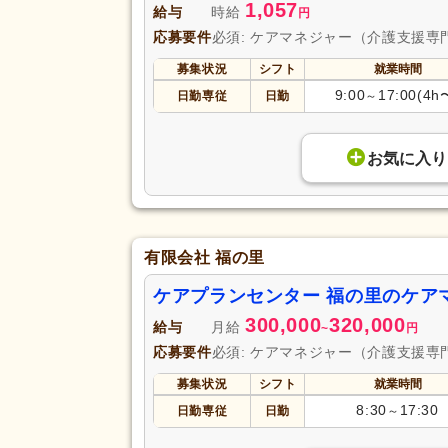
1,057
給与
時給
円
応募要件
必須: ケアマネジャー（介護支援専
募集状況
シフト
就業時間
9:00
17:00(4h
日勤専従
日勤
～
お気に入り
有限会社 福の里
ケアプランセンター 福の里のケア
300,000
320,000
給与
月給
~
円
応募要件
必須: ケアマネジャー（介護支援専
募集状況
シフト
就業時間
8:30
17:30
日勤専従
日勤
～