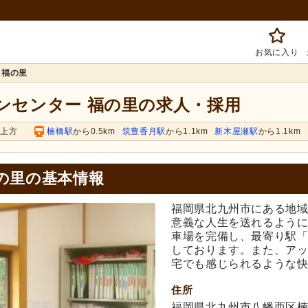
お気に入り
 福の里
ランセンター 福の里の求人・採用
橋上方
楠橋駅
から0.5km
筑豊香月駅
から1.1km
新木屋瀬駅
から1.1km
の里の基本情報
福岡県北九州市にある地
意義な人生を送れるよう
車場を完備し、最寄り駅「
しております。また、ア
宅でも感じられるような
住所
福岡県北九州市八幡西区楠橋上