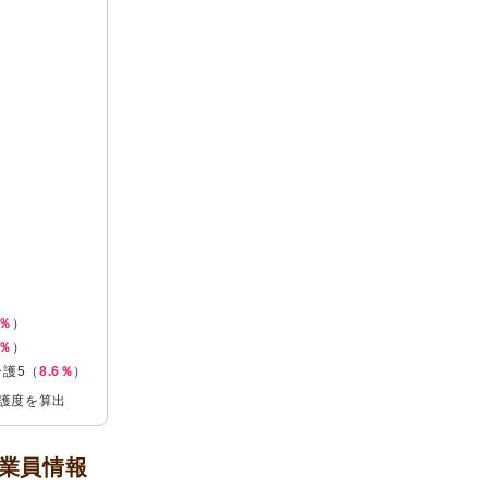
1％
）
8％
）
介護5（
8.6％
）
介護度を算出
業員情報