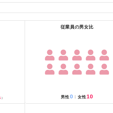
従業員の男女比
0
10
：
男性
女性
％
）