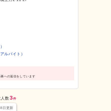
員）
・アルバイト）
）
快適な環境を提供しており、心地よいご滞在が期待
応募への返信をしています
3
求人数
件
28日更新