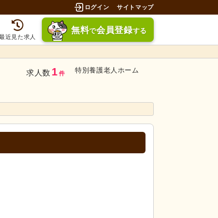
ログイン
サイトマップ
無料
会員登録
で
する
最近見た求人
1
特別養護老人ホーム
求人数
件