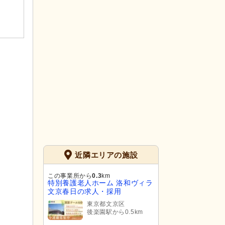
近隣エリアの施設
この事業所から
0.3
km
特別養護老人ホーム 洛和ヴィラ
文京春日の求人・採用
東京都文京区
後楽園駅から0.5km