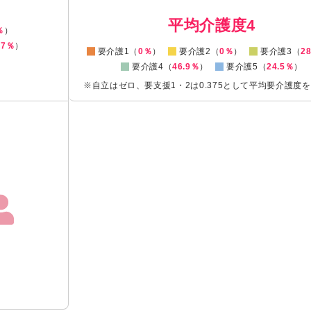
0
平均介護度4
％
）
.7％
）
要介護1（
0％
）
要介護2（
0％
）
要介護3（
2
要介護4（
46.9％
）
要介護5（
24.5％
）
※自立はゼロ、要支援1・2は0.375として平均要介護度