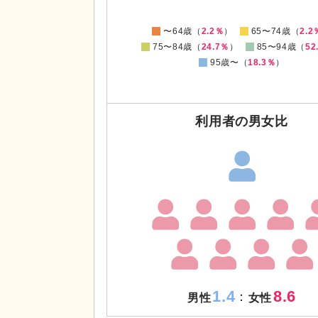
0
〜64歳（
2.2％
）
65〜74歳（
2.2
75〜84歳（
24.7％
）
85〜94歳（
52
95歳〜（
18.3％
）
利用者の男女比
1.4
8.6
：
男性
女性