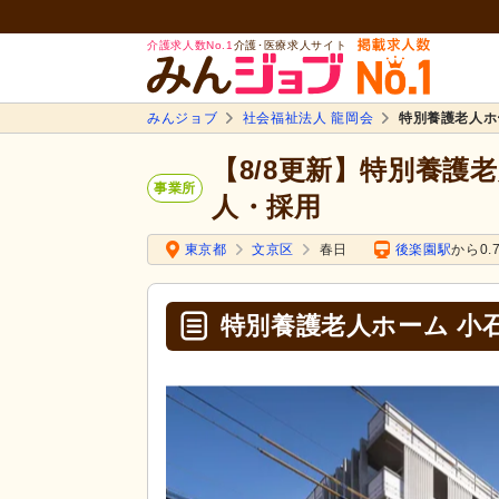
介護求人数No.1
介護･医療求人サイト
みんジョブ
社会福祉法人 龍岡会
特別養護老人ホ
【8/8更新】特別養護
事業所
人・採用
東京都
文京区
春日
後楽園駅
から0.
特別養護老人ホーム 小