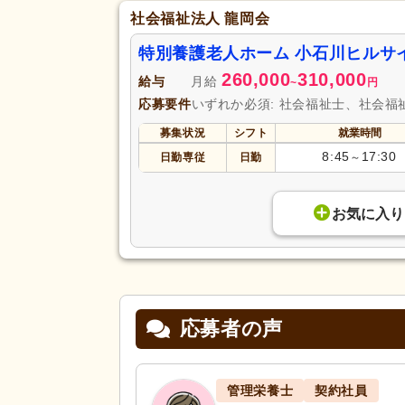
社会福祉法人 龍岡会
特別養護老人ホーム 小石川ヒルサ
260,000
310,000
給与
月給
~
円
応募要件
いずれか必須: 社会福祉士、社会
募集状況
シフト
就業時間
8:45
17:30
日勤専従
日勤
～
お気に入り
応募者の声
管理栄養士
契約社員