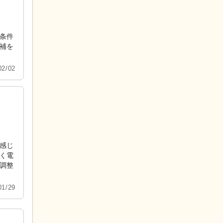
条件
補を
2/02
感じ
く電
調整
1/29