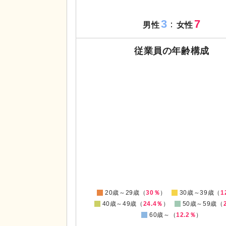
3
7
：
男性
女性
従業員の年齢構成
0
0
20歳～29歳（
30％
）
30歳～39歳（
1
40歳～49歳（
24.4％
）
50歳～59歳（
60歳～（
12.2％
）