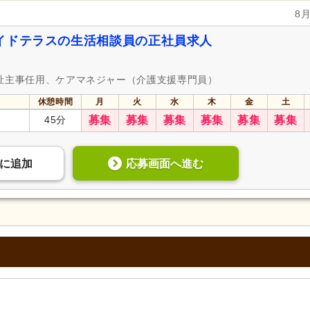
8
イドテラスの生活相談員の正社員求人
福祉主事任用、ケアマネジャー（介護支援専門員）
休憩時間
月
火
水
木
金
土
45分
募集
募集
募集
募集
募集
募集
応募画面へ進む
に
追加