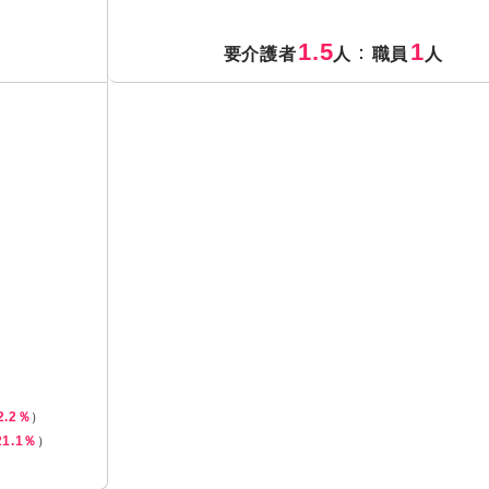
1.5
1
：
要介護者
人
職員
人
2.2％
）
21.1％
）