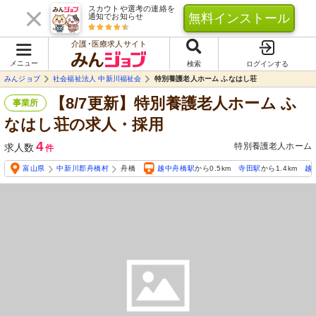
スカウトや選考の連絡を
無料インストール
通知でお知らせ
介護･医療求人サイト
メニュー
検索
ログインする
みんジョブ
社会福祉法人 中新川福祉会
特別養護老人ホーム ふなはし荘
【8/7更新】特別養護老人ホーム ふ
事業所
なはし荘の求人・採用
4
特別養護老人ホーム
求人数
件
富山県
中新川郡舟橋村
舟橋
越中舟橋駅
から0.5km
寺田駅
から1.4km
越