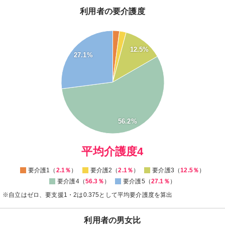
利用者の要介護度
60
55
12.5%
50
27.1%
45
40
35
30
25
20
15
10
56.2%
5
0
0
平均介護度4
要介護1（
2.1％
）
要介護2（
2.1％
）
要介護3（
12.5％
）
要介護4（
56.3％
）
要介護5（
27.1％
）
※自立はゼロ、要支援1・2は0.375として平均要介護度を算出
利用者の男女比