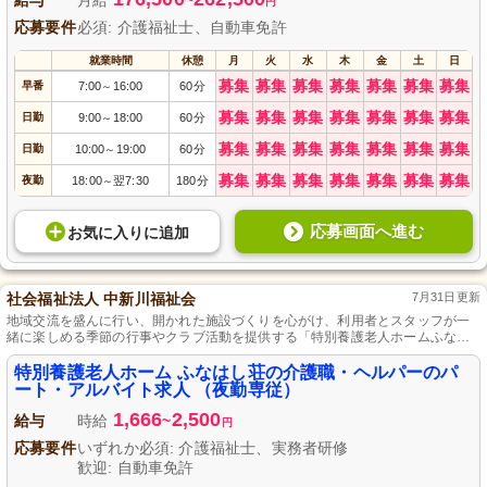
給与
月給
~
円
応募要件
必須: 介護福祉士、自動車免許
就業時間
休憩
月
火
水
木
金
土
日
募集
募集
募集
募集
募集
募集
募集
早番
7:00
16:00
60分
～
募集
募集
募集
募集
募集
募集
募集
日勤
9:00
18:00
60分
～
募集
募集
募集
募集
募集
募集
募集
日勤
10:00
19:00
60分
～
募集
募集
募集
募集
募集
募集
募集
夜勤
18:00
翌7:30
180分
～
応募画面へ進む
お気に入り
に
追加
社会福祉法人 中新川福祉会
7月31日更新
地域交流を盛んに行い、開かれた施設づくりを心がけ、利用者とスタッフが一
緒に楽しめる季節の行事やクラブ活動を提供する「特別養護老人ホームふなは
し荘」では、専門の入浴介助スタッフを募集。未経験者は先輩から指導を受
け、週3日からの柔軟な勤務や育休取得の実績があり、ライフスタイルに合わせ
特別養護老人ホーム ふなはし荘の介護職・ヘルパーのパ
て働けます。
ート・アルバイト求人 （夜勤専従）
1,666
2,500
給与
時給
~
円
応募要件
いずれか必須: 介護福祉士、実務者研修
歓迎: 自動車免許