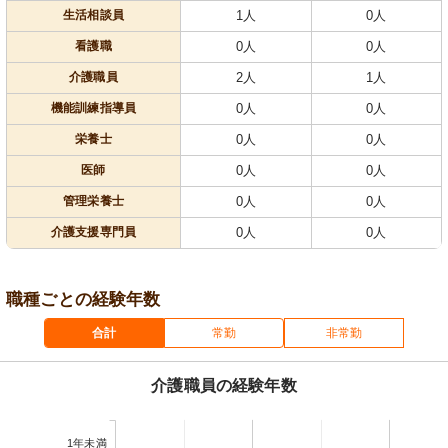
生活相談員
1人
0人
看護職
0人
0人
介護職員
2人
1人
機能訓練指導員
0人
0人
栄養士
0人
0人
医師
0人
0人
管理栄養士
0人
0人
介護支援専門員
0人
0人
職種ごとの経験年数
合計
常勤
非常勤
介護職員の経験年数
1年未満