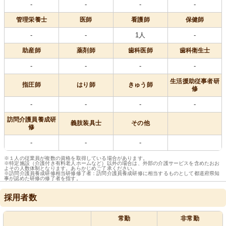
-
-
-
-
管理栄養士
医師
看護師
保健師
-
-
1人
-
助産師
薬剤師
歯科医師
歯科衛生士
-
-
-
-
生活援助従事者研
指圧師
はり師
きゅう師
修
-
-
-
-
訪問介護員養成研
義肢装具士
その他
修
-
-
-
※１人の従業員が複数の資格を取得している場合があります。
※特定施設（介護付き有料老人ホームなど）以外の場合は、外部の介護サービスを含めたおお
よその人数体制となります。あらかじめご了承ください。
※訪問介護員養成研修相当研修修了者：訪問介護員養成研修に相当するものとして都道府県知
事が認めた研修の修了者を指す。
採用者数
常勤
非常勤