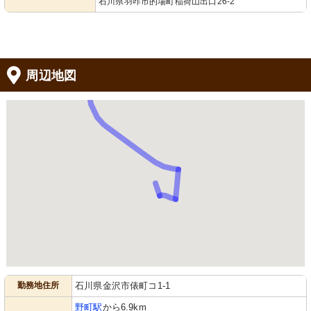
石川県羽咋市的場町稲荷山出口26-2
周辺地図
勤務地住所
石川県金沢市俵町コ1-1
野町駅
から6.9km