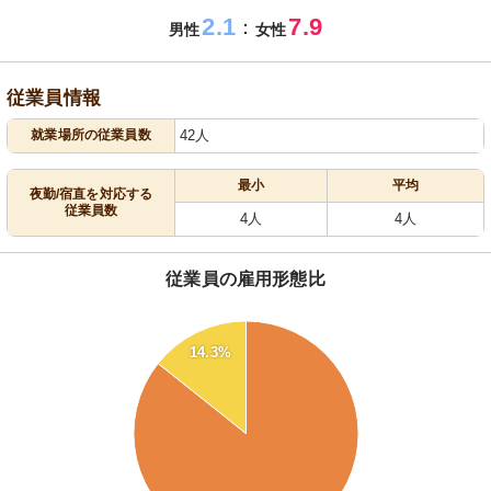
2.1
7.9
：
男性
女性
従業員情報
就業場所の従業員数
42人
最小
平均
夜勤/宿直を対応する
従業員数
4人
4人
従業員の雇用形態比
90
14.3%
80
70
60
50
40