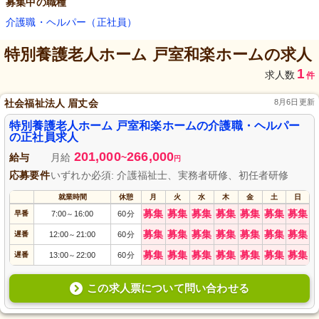
募集中の職種
介護職・ヘルパー（正社員）
特別養護老人ホーム 戸室和楽ホーム
の求人
1
求人数
件
社会福祉法人 眉丈会
8月6日更新
特別養護老人ホーム 戸室和楽ホームの介護職・ヘルパー
の正社員求人
201,000
266,000
給与
月給
~
円
応募要件
いずれか必須: 介護福祉士、実務者研修、初任者研修
就業時間
休憩
月
火
水
木
金
土
日
募集
募集
募集
募集
募集
募集
募集
早番
7:00
16:00
60分
～
募集
募集
募集
募集
募集
募集
募集
遅番
12:00
21:00
60分
～
募集
募集
募集
募集
募集
募集
募集
遅番
13:00
22:00
60分
～
この求人票について問い合わせる