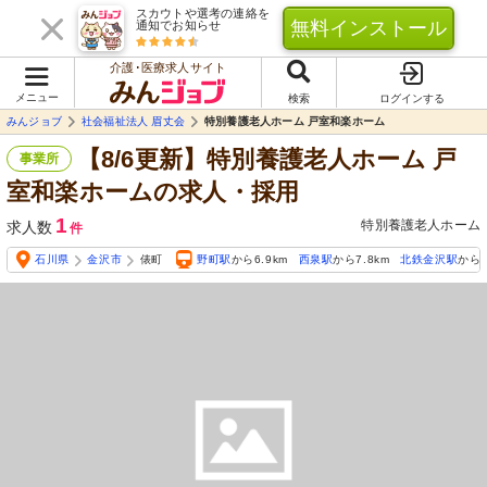
スカウトや選考の連絡を
無料インストール
通知でお知らせ
介護･医療求人サイト
メニュー
検索
ログインする
みんジョブ
社会福祉法人 眉丈会
特別養護老人ホーム 戸室和楽ホーム
【8/6更新】特別養護老人ホーム 戸
事業所
室和楽ホームの求人・採用
1
特別養護老人ホーム
求人数
件
石川県
金沢市
俵町
野町駅
から6.9km
西泉駅
から7.8km
北鉄金沢駅
から7