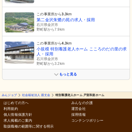
この事業所から
3.3
km
第二金沢朱鷺の苑の求人・採用
石川県金沢市
野町駅から7.9km
この事業所から
4.3
km
小規模 特別養護老人ホーム こころのだの里の求
人・採用
石川県金沢市
野町駅から3.2km
もっと見る
みんジョブ
社会福祉法人 眉丈会
特別養護老人ホーム 戸室和楽ホーム
はじめての方へ
みんなの介護
利用規約
運営会社
個人情報保護方針
採用情報
求人掲載のご案内
コンテンツポリシー
取扱職種の範囲等に関する明示