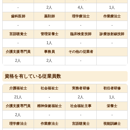
-
2人
4人
1人
歯科医師
薬剤師
理学療法士
作業療法士
-
-
-
-
言語聴覚士
管理栄養士
臨床検査技師
診療放射線技師
-
1人
-
-
介護支援専門員
事務員
その他の従業者
2人
2人
-
資格を有している従業員数
介護福祉士
社会福祉士
実務者研修
初任者研修
21人
-
2人
1人
介護支援専門員
精神保健福祉士
社会福祉主事
栄養士
2人
-
-
-
理学療法士
作業療法士
言語聴覚士
視能訓練士