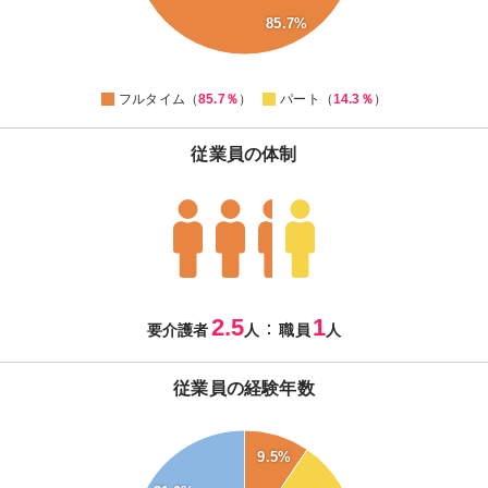
30
85.7%
20
10
0
フルタイム（
85.7％
）
パート（
14.3％
）
従業員の体制
2.5
1
：
要介護者
人
職員
人
従業員の経験年数
32
9.5%
30
28