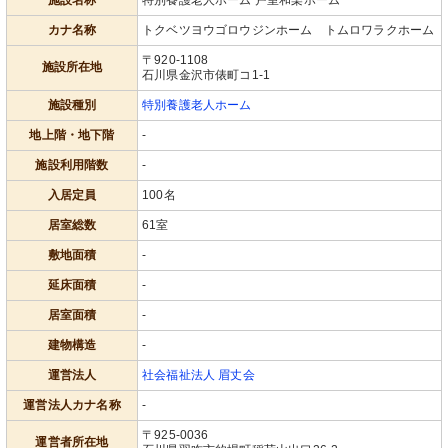
施設名称
特別養護老人ホーム 戸室和楽ホーム
カナ名称
トクベツヨウゴロウジンホーム トムロワラクホーム
〒920-1108
施設所在地
石川県金沢市俵町コ1-1
施設種別
特別養護老人ホーム
地上階・地下階
-
施設利用階数
-
入居定員
100名
居室総数
61室
敷地面積
-
延床面積
-
居室面積
-
建物構造
-
運営法人
社会福祉法人 眉丈会
運営法人カナ名称
-
〒925-0036
運営者所在地