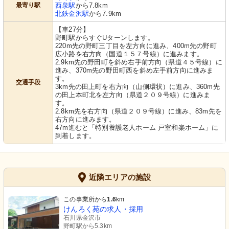
最寄り駅
西泉駅
から7.8km
北鉄金沢駅
から7.9km
【車27分】
野町駅からすぐUターンします。
220m先の野町三丁目を左方向に進み、400m先の野町
広小路を右方向（国道１５７号線）に進みます。
2.9km先の野田町を斜め右手前方向（県道４５号線）に
進み、370m先の野田町西を斜め左手前方向に進みま
す。
交通手段
3km先の田上町を右方向（山側環状）に進み、360m先
の田上本町北を左方向（県道２０９号線）に進みま
す。
2.8km先を右方向（県道２０９号線）に進み、83m先を
右方向に進みます。
47m進むと「特別養護老人ホーム 戸室和楽ホーム」に
到着します。
近隣エリアの施設
この事業所から
1.6
km
けんろく苑の求人・採用
石川県金沢市
野町駅から5.3km