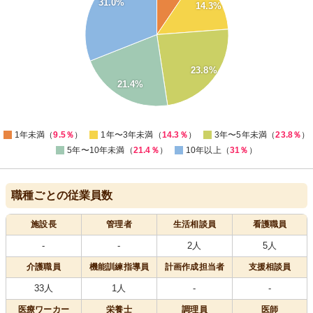
31.0%
26
14.3%
24
22
20
18
16
23.8%
14
21.4%
12
10
8
0
1年未満（
9.5％
）
1年〜3年未満（
14.3％
）
3年〜5年未満（
23.8％
）
5年〜10年未満（
21.4％
）
10年以上（
31％
）
職種ごとの従業員数
施設長
管理者
生活相談員
看護職員
-
-
2人
5人
介護職員
機能訓練指導員
計画作成担当者
支援相談員
33人
1人
-
-
医療
ワーカー
栄養士
調理員
医師