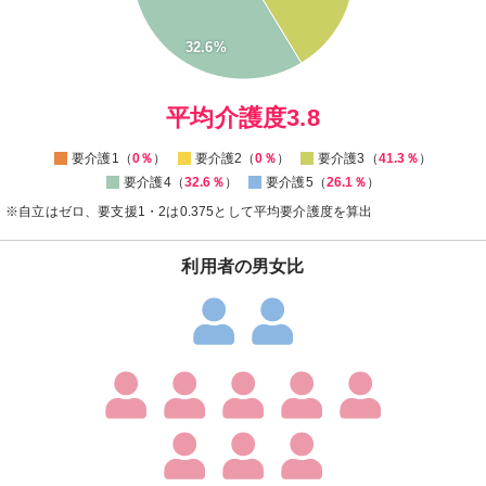
15
10
32.6%
5
0
0
平均介護度3.8
要介護1（
0％
）
要介護2（
0％
）
要介護3（
41.3％
）
要介護4（
32.6％
）
要介護5（
26.1％
）
※自立はゼロ、要支援1・2は0.375として平均要介護度を算出
利用者の男女比